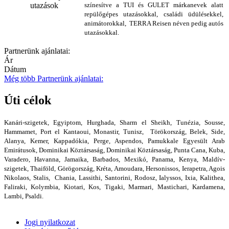
színesítve a TUI és GULET márkanevek alatt
repülőgépes utazásokkal, családi üdülésekkel,
animátorokkal, TERRA Reisen néven pedig autós
utazásokkal.
Partnerünk ajánlatai:
Ár
Dátum
Még több Partnerünk ajánlatai:
Úti célok
Kanári-szigetek, Egyiptom, Hurghada, Sharm el Sheikh, Tunézia, Sousse,
Hammamet, Port el Kantaoui, Monastir, Tunisz, Törökország, Belek, Side,
Alanya, Kemer, Kappadókia, Perge, Aspendos, Pamukkale Egyesült Arab
Emirátusok, Dominikai Köztársaság, Dominikai Köztársaság, Punta Cana, Kuba,
Varadero, Havanna, Jamaika, Barbados, Mexikó, Panama, Kenya, Maldív-
szigetek, Thaiföld, Görögország, Kréta, Amoudara, Hersonissos, Ierapetra, Agois
Nikolaos, Stalis, Chania, Lassithi, Santorini, Rodosz, Ialyssos, Ixia, Kalithea,
Faliraki, Kolymbia, Kiotari, Kos, Tigaki, Marmari, Mastichari, Kardamena,
Lambi, Psaldi.
Jogi nyilatkozat