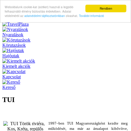
Weboldalunk cookie-kat (sütiket) használ a legjobb
Rendben
felhasználói élmény biztosítás érdekében. Adatai
védelméröl az
adatvédelmi tájékoztatónkban
olvashat.
További információ
Nyaralások
Körutazások
Hajóutak
Kiemelt akciók
Kapcsolat
Kereső
TUI
1997–ben TUI Magyarországként kezdte meg
működését, ma már az árualapot kibővítve,