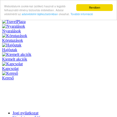
Weboldalunk cookie-kat (sütiket) használ a legjobb
Rendben
felhasználói élmény biztosítás érdekében. Adatai
védelméröl az
adatvédelmi tájékoztatónkban
olvashat.
További információ
Nyaralások
Körutazások
Hajóutak
Kiemelt akciók
Kapcsolat
Kereső
Jogi nyilatkozat