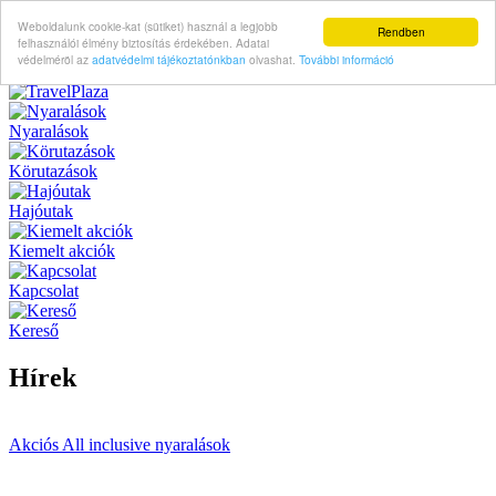
Weboldalunk cookie-kat (sütiket) használ a legjobb
Rendben
felhasználói élmény biztosítás érdekében. Adatai
védelméröl az
adatvédelmi tájékoztatónkban
olvashat.
További információ
Nyaralások
Körutazások
Hajóutak
Kiemelt akciók
Kapcsolat
Kereső
Hírek
Akciós All inclusive nyaralások