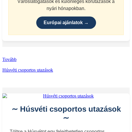
Városlátogatások és különleges körutazások a
nyári hónapokban.
Európai ajánlatok →
Tovább
Húsvéti csoportos utazások
∼ Húsvéti csoportos utazások
∼
Töltse a Húsvétot egy felejthetetlen csoportos