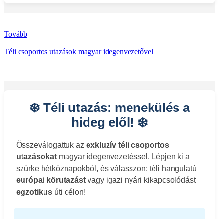
Tovább
Téli csoportos utazások magyar idegenvezetővel
❄️ Téli utazás: menekülés a
hideg elől! ❄️
Összeválogattuk az
exkluzív téli csoportos
utazásokat
magyar idegenvezetéssel. Lépjen ki a
szürke hétköznapokból, és válasszon: téli hangulatú
európai körutazást
vagy igazi nyári kikapcsolódást
egzotikus
úti célon!