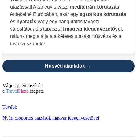
utazással! Akár egy tavaszi
mediterrán körutazás
érdekelné Európában, akár egy
egzotikus körutazás
és
nyaralás
vagy egy hangulatos tavaszi
városlátogatás tapasztalt
magyar idegenvezetővel
,
nálunk megtalálja a tökéletes utazást Húsvétra és a
tavaszi szünetre.
Húsvéti ajánlatok →
Várjuk jelentkezését:
a
Travel
Plaza
csapata
Tovább
Nyári csoportos utazások magyar idegenvezetővel