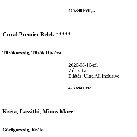
465.340 Ft/fő,...
Gural Premier Belek *****
Törökország, Török Riviéra
2026-08-16-tól
7 éjszaka
Ellátás: Ultra All Inclusive
473.694 Ft/fő,...
Kréta, Lassithi, Minos Mare...
Görögország, Kréta