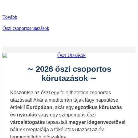
Tovább
Őszi csoportos utazások
∼ 2026 őszi csoportos
körutazások ∼
Köszöntse az őszt egy felejthetetlen csoportos
utazással! Akár a mediterrán tájak lágy napsütése
érdekli
Európában,
akár egy
egzotikus körutazás
és nyaralás
vagy egy színpompás őszi
városlátogatás
tapasztalt
magyar idegenvezetővel
,
nálunk megtalálja a tökéletes utazást az év
legmeghittebb időszakára.