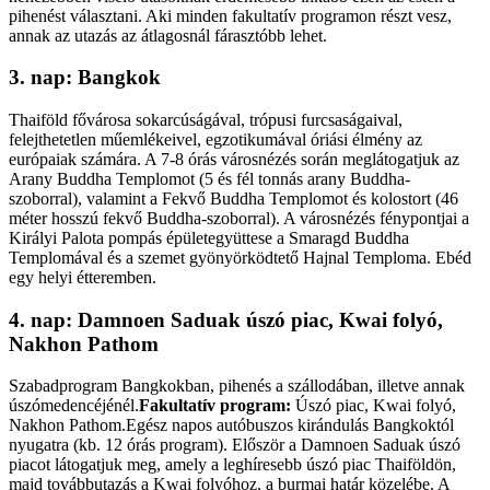
pihenést választani. Aki minden fakultatív programon részt vesz,
annak az utazás az átlagosnál fárasztóbb lehet.
3. nap: Bangkok
Thaiföld fővárosa sokarcúságával, trópusi furcsaságaival,
felejthetetlen műemlékeivel, egzotikumával óriási élmény az
európaiak számára. A 7-8 órás városnézés során meglátogatjuk az
Arany Buddha Templomot (5 és fél tonnás arany Buddha-
szoborral), valamint a Fekvő Buddha Templomot és kolostort (46
méter hosszú fekvő Buddha-szoborral). A városnézés fénypontjai a
Királyi Palota pompás épületegyüttese a Smaragd Buddha
Templomával és a szemet gyönyörködtető Hajnal Temploma. Ebéd
egy helyi étteremben.
4. nap: Damnoen Saduak úszó piac, Kwai folyó,
Nakhon Pathom
Szabadprogram Bangkokban, pihenés a szállodában, illetve annak
úszómedencéjénél.
Fakultatív program:
Úszó piac, Kwai folyó,
Nakhon Pathom.Egész napos autóbuszos kirándulás Bangkoktól
nyugatra (kb. 12 órás program). Először a Damnoen Saduak úszó
piacot látogatjuk meg, amely a leghíresebb úszó piac Thaiföldön,
majd továbbutazás a Kwai folyóhoz, a burmai határ közelébe. A