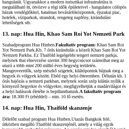
hangulatát. Ugyanakkor a modern turisztikai infrastruktúra is
megtalálható itt, ötvözve a régi idők épületeivel - hangulatos cölöpös
házak vendéglőkkel, hatalmas bevásárlóközpontok, éjszakai piac,
hotelek, víziparkok, strandok, rengeteg napfény, kirándulási
lehetőségek stb.
13. nap: Hua Hin, Khao Sam Roi Yot Nemzeti Park
Szabadprogram Hua Hinben.
Fakultatív program:
Khao Sam Roi
Yot Nemzeti Park.Kb. 7 órás kirándulás a közeli Khao Sam Roi Yot
Nemzeti Parkba. Ez Thaiföld legrégebbi tengeri nemzeti parkja,
melynek thai elnevezése szerint 300 hegycsúcsot számolhat meg az
utazó a több mint 200 millió éves hegység területén.
Mangroveerdők, szép mészkő szigetek, kilátópontok bújnak meg a
hegyek és völgyek között. Ebéd egy helyi étteremben. Délután kb. 1
órás hajózás a nemzeti parkban, melynek során szép kilátás nyílik a
környező hegyekre és völgyekre, megfigyelhetjük a madárvilágot és
a helyi halászok életébe is bepillanthatunk.
A fakultatív program
ára:
18.300 Ft (ebéddel) – min. 10 fő esetén.
14. nap: Hua Hin, Thaiföld skanzenje
Délelőtt szabad program Hua Hinben.Utazás Bangkok felé,
útközben megálló Thaiföld skanzenjénél, amely a világ egyik