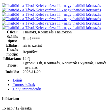
Úticél:
Thaiföld, Körutazás Thaiföldön
Szállás
Hotel ****
típus:
Ellátás:
leírás szerint
Utazás
Repülővel
módja:
Időtartam:
12 éj
Egzotikus út, Körutazás, Körutazás+Nyaralás, Üdülés
Típus:
- nyaralás
Indulás:
2026-11-29
Leírás
Turnusok/árak
Helyi információk
Időtartam
15 nap / 12 éjszaka