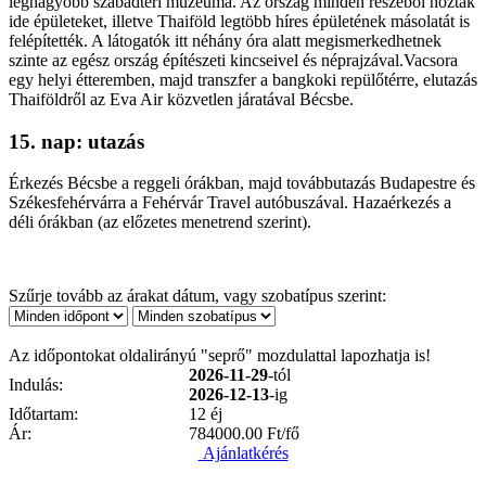
legnagyobb szabadtéri múzeuma. Az ország minden részéből hoztak
ide épületeket, illetve Thaiföld legtöbb híres épületének másolatát is
felépítették. A látogatók itt néhány óra alatt megismerkedhetnek
szinte az egész ország építészeti kincseivel és néprajzával.Vacsora
egy helyi étteremben, majd transzfer a bangkoki repülőtérre, elutazás
Thaiföldről az Eva Air közvetlen járatával Bécsbe.
15. nap: utazás
Érkezés Bécsbe a reggeli órákban, majd továbbutazás Budapestre és
Székesfehérvárra a Fehérvár Travel autóbuszával. Hazaérkezés a
déli órákban (az előzetes menetrend szerint).
Szűrje tovább az árakat dátum, vagy szobatípus szerint:
Az időpontokat oldalirányú "seprő" mozdulattal lapozhatja is!
2026-11-29
-tól
Indulás:
2026-12-13
-ig
Időtartam:
12 éj
Ár:
784000.00
Ft/fő
Ajánlatkérés