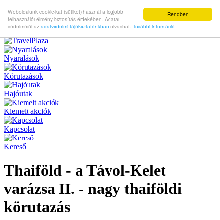
Weboldalunk cookie-kat (sütiket) használ a legjobb
Rendben
felhasználói élmény biztosítás érdekében. Adatai
védelméröl az
adatvédelmi tájékoztatónkban
olvashat.
További információ
Nyaralások
Körutazások
Hajóutak
Kiemelt akciók
Kapcsolat
Kereső
Thaiföld - a Távol-Kelet
varázsa II. - nagy thaiföldi
körutazás