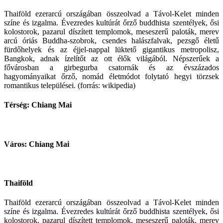
Thaiföld ezerarcú országában összeolvad a Távol-Kelet minden
színe és izgalma. Évezredes kultúrát őrző buddhista szentélyek, ősi
kolostorok, pazarul díszített templomok, meseszerű paloták, merev
arcú óriás Buddha-szobrok, csendes halászfalvak, pezsgő életű
fürdőhelyek és az éjjel-nappal lüktető gigantikus metropolisz,
Bangkok, adnak ízelítőt az ott élők világából. Népszerűek a
fővárosban a girbegurba csatornák és az évszázados
hagyományaikat őrző, nomád életmódot folytató hegyi törzsek
romantikus települései. (forrás: wikipedia)
Térség: Chiang Mai
Város: Chiang Mai
Thaiföld
Thaiföld ezerarcú országában összeolvad a Távol-Kelet minden
színe és izgalma. Évezredes kultúrát őrző buddhista szentélyek, ősi
kolostorok, pazarul díszített templomok, meseszerű paloták, merev