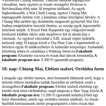
Városnézés Chiang Maiban, Thaiföld második legnagyobb
városában, mely egyben az északi országrész fővárosa is.
Belvárosában több mint 30 templom található. Az egyik
legikonikusabb, a Wat Chedi Luang, egykor Chiang Mai
legmagasabb épülete volt, a hatalmas sztúpa lenyűgöző látvány. A
Chiang Mai mellett egy dombtetőn magasodó gyönyörű Wat Doi
Suthep megtekintése hasonló élmény, az ország egyik legszentebb
helyének tartják. A Royal Park Rajapruek egy világszínvonalú
kertészeti kiállítás sikere után megőrizve lett új attrakciója a
városnak. Az egykori városfalat a XIII. század végén építették,
melynek négy fő kapuja közül a Tha Phae Gate a legismertebb (a
belváros egyik fő találkozóhelye és kulturális központja). Szabadidő,
lehetőség sétára és vásárlásra a Walking Street-en.
Fakultatív
program:
Khantoke vacsora és észak-thai táncok bemutatója.
A
fakultatív program ára:
9.300 Ft (garantált program).
10. nap: Chiang Mai, Elefánt szafari, Orchidea farm
Látogatás egy elefánt farmon, ahol bemutatót láthatunk arról, hogy a
helyiek milyen munkákra tudják használni az elefántok erejét a
dzsungelben.
Fakultatív program:
Elefánt szafariLehetőség egy
kisebb túrát tenni elefántháton, majd tutajozás a Mae Tang folyón.
A
fakultatív program ára:
13.200 Ft (garantált indulás).Ebéd egy
helyi étteremben, amely egy orchidea farmon található. Az észak-
thaiföldi körutazásunk utolsó programjaként a híres észak-thai