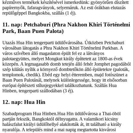
kézműves termékek készítésével ismerkedünk: gyönyörűen díszített
papírernyők, fafaragványok, selyemáruk. Az esti órákban elutazás
repülőgéppel Bangkokba, szállás (1 éj).
11. nap: Petchaburi (Phra Nakhon Khiri Történelmi
Park, Baan Puen Palota)
Utazás Hua Hin tengerparti üdülővárosába. Útközben Petchaburi
városában látogatás a Phra Nakhon Khiri Történelmi Parkban. A
város szívében álló magaslaton épült fel ez a látványos
palotaegyüttes, melyet Mongkut király építtetett az 1800-as évek
közepén. A legmagasabb domb tetején álló fehér Jomphet pagodából
szép kilátás nyílik a környező dombtetőkön álló épületekre (paloták,
templomok, chedik). Ebéd egy helyi étteremben, majd fotószünet a
Baan Puen Palotánál, melynek különlegessége, hogy itt elsősorban
európai építészeti stílusjegyekkel találkozhatunk. Szállás Hua
Hinben, tengerparti szállodában (3 éj).
12. nap: Hua Hin
Szabadprogram Hua Hinben.Hua Hin üdülővárosa a Thai-öböl
partján fekszik, Bangkoktól délnyugatra. A valamikori kicsiny
halászfalut királyi üdülőhellyé alakították át, itt található a király
nyaralója. A település mind a mai napig megtartotta kisvárosi