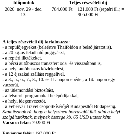
Időpontok
Teljes részvételi díj
2026. nov. 29 - dec.
784.000 Ft + 121.000 Ft (reptéri ill.) =
13.
905.000 Ft
A teljes részvételi díj tartalmazza
:
- a repülőjegyeket (beleértve Thaiföldön a belső járatot is),
- a 20 kg-os feladható poggyászt,
- a reptéri illetékeket,
- a bécsi autóbuszos transzfert oda- és visszaútban is,
- a helyi autóbuszos közlekedést,
- a 12 éjszakai szállást reggelivel,
- a 3., 5., 6., 7., 8., 10. és 11. napon ebédet, a 14. napon egy
vacsorát,
- az útlemondási biztosítást,
- a felsorolt programokat belépődíjakkal,
- a helyi idegenvezetőt,
- a Fehérvár Travel csoportkísérőjét Budapesttől Budapestig.
Számítsanak rá, hogy a helyszínen borravalót illik adni a helyi
szolgáltatóknak, melynek összege kb. 65 USD utasonként.
Vacsora felár:
79.900 Ft
Egyágyas felár:
197.000 Ft