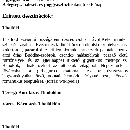
Betegség-, baleset- és poggyászbiztosítás:
610 Ft/nap
Érintett desztinációk:
Thaiföld
Thaiföld ezerarcú országában összeolvad a Távol-Kelet minden
színe és izgalma. Évezredes kultúrát őrző buddhista szentélyek, ősi
kolostorok, pazarul díszített templomok, meseszerű paloták, merev
arcú óriás Buddha-szobrok, csendes halászfalvak, pezsgő életű
fürdőhelyek és az éjjel-nappal lüktető gigantikus metropolisz,
Bangkok, adnak ízelítőt az ott élők világából. Népszerűek a
fővárosban a girbegurba csatornák és az évszázados
hagyományaikat őrző, nomád életmódot folytató hegyi törzsek
romantikus települései. (forrás: wikipedia)
Térség: Körutazás Thaiföldön
Város: Körutazás Thaiföldön
Thaiföld