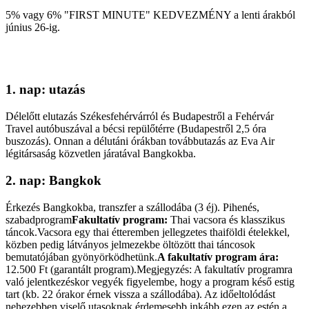
5% vagy 6% "FIRST MINUTE" KEDVEZMÉNY a lenti árakból
június 26-ig.
1. nap: utazás
Délelőtt elutazás Székesfehérvárról és Budapestről a Fehérvár
Travel autóbuszával a bécsi repülőtérre (Budapestről 2,5 óra
buszozás). Onnan a délutáni órákban továbbutazás az Eva Air
légitársaság közvetlen járatával Bangkokba.
2. nap: Bangkok
Érkezés Bangkokba, transzfer a szállodába (3 éj). Pihenés,
szabadprogram
Fakultatív program:
Thai vacsora és klasszikus
táncok.Vacsora egy thai étteremben jellegzetes thaiföldi ételekkel,
közben pedig látványos jelmezekbe öltözött thai táncosok
bemutatójában gyönyörködhetünk.
A fakultatív program ára:
12.500 Ft (garantált program).Megjegyzés: A fakultatív programra
való jelentkezéskor vegyék figyelembe, hogy a program késő estig
tart (kb. 22 órakor érnek vissza a szállodába). Az időeltolódást
nehezebben viselő utasoknak érdemesebb inkább ezen az estén a