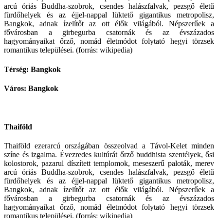
arcú óriás Buddha-szobrok, csendes halászfalvak, pezsgő életű
fürdőhelyek és az éjjel-nappal lüktető gigantikus metropolisz,
Bangkok, adnak ízelítőt az ott élők világából. Népszerűek a
fővárosban a girbegurba csatornák és az évszázados
hagyományaikat őrző, nomád életmódot folytató hegyi törzsek
romantikus települései. (forrás: wikipedia)
Térség: Bangkok
Város: Bangkok
Thaiföld
Thaiföld ezerarcú országában összeolvad a Távol-Kelet minden
színe és izgalma. Évezredes kultúrát őrző buddhista szentélyek, ősi
kolostorok, pazarul díszített templomok, meseszerű paloták, merev
arcú óriás Buddha-szobrok, csendes halászfalvak, pezsgő életű
fürdőhelyek és az éjjel-nappal lüktető gigantikus metropolisz,
Bangkok, adnak ízelítőt az ott élők világából. Népszerűek a
fővárosban a girbegurba csatornák és az évszázados
hagyományaikat őrző, nomád életmódot folytató hegyi törzsek
romantikus települései. (forrás: wikipedia)