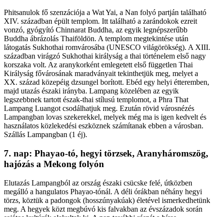
Phitsanulok fő szenzációja a Wat Yai, a Nan folyó partján található
XIV. században épült templom. Itt található a zarándokok ezreit
vonzó, gyógyító Chinnarat Buddha, az egyik legnépszerűbb
Buddha ábrázolás Thaiföldön. A templom megtekintése után
látogatás Sukhothai romvárosába (UNESCO világörökség). A XIII.
században virágzó Sukhothai királyság a thai történelem első nagy
korszaka volt. Az aranykorként emlegetett első független Thai
Királyság fővárosának maradványait tekinthetjük meg, melyet a
XX. század közepéig dzsungel borított. Ebéd egy helyi étteremben,
majd utazás északi irányba. Lampang közelében az egyik
legszebbnek tartott észak-thai stílusú templomot, a Phra That
Lampang Luangot csodálhatjuk meg. Ezután rövid városnézés
Lampangban lovas szekerekkel, melyek még ma is igen kedvelt és
használatos közlekedési eszköznek számítanak ebben a városban.
Szállás Lampangban (1 éj).
7. nap: Phayao-tó, hegyi törzsek, Aranyháromszög,
hajózás a Mekong folyón
Elutazás Lampangból az ország északi csücske felé, útközben
megálló a hangulatos Phayao-tónál. A déli órákban néhány hegyi
törzs, köztük a padongok (hosszúnyakúak) életével ismerkedhetünk
meg. A hegyek közt megbúvó kis falvakban az évszázadok során