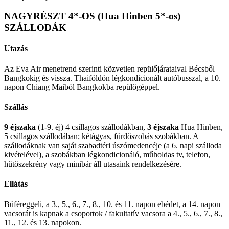
NAGYRÉSZT 4*-OS (Hua Hinben 5*-os)
SZÁLLODÁK
Utazás
Az Eva Air menetrend szerinti közvetlen repülőjárataival Bécsből
Bangkokig és vissza. Thaiföldön légkondicionált autóbusszal, a 10.
napon Chiang Maiból Bangkokba repülőgéppel.
Szállás
9 éjszaka
(1-9. éj) 4 csillagos szállodákban,
3 éjszaka
Hua Hinben,
5 csillagos szállodában; kétágyas, fürdőszobás szobákban.
A
szállodáknak van saját szabadtéri úszómedencéje
(a 6. napi szálloda
kivételével), a szobákban légkondicionáló, műholdas tv, telefon,
hűtőszekrény vagy minibár áll utasaink rendelkezésére.
Ellátás
Büféreggeli, a 3., 5., 6., 7., 8., 10. és 11. napon ebédet, a 14. napon
vacsorát is kapnak a csoportok / fakultatív vacsora a 4., 5., 6., 7., 8.,
11., 12. és 13. napokon.