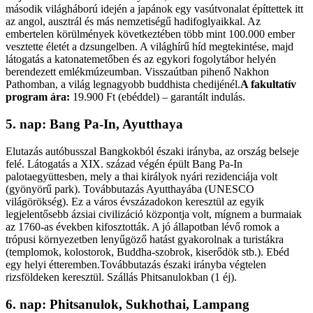
második világháború idején a japánok egy vasútvonalat építtettek itt
az angol, ausztrál és más nemzetiségű hadifoglyaikkal. Az
embertelen körülmények következtében több mint 100.000 ember
vesztette életét a dzsungelben. A világhírű híd megtekintése, majd
látogatás a katonatemetőben és az egykori fogolytábor helyén
berendezett emlékmúzeumban. Visszaútban pihenő Nakhon
Pathomban, a világ legnagyobb buddhista chedijénél.
A fakultatív
program ára:
19.900 Ft (ebéddel) – garantált indulás.
5. nap: Bang Pa-In, Ayutthaya
Elutazás autóbusszal Bangkokból északi irányba, az ország belseje
felé. Látogatás a XIX. század végén épült Bang Pa-In
palotaegyüttesben, mely a thai királyok nyári rezidenciája volt
(gyönyörű park). Továbbutazás Ayutthayába (UNESCO
világörökség). Ez a város évszázadokon keresztül az egyik
legjelentősebb ázsiai civilizáció központja volt, mígnem a burmaiak
az 1760-as években kifosztották. A jó állapotban lévő romok a
trópusi környezetben lenyűgöző hatást gyakorolnak a turistákra
(templomok, kolostorok, Buddha-szobrok, kiserődök stb.). Ebéd
egy helyi étteremben.Továbbutazás északi irányba végtelen
rizsföldeken keresztül. Szállás Phitsanulokban (1 éj).
6. nap: Phitsanulok, Sukhothai, Lampang