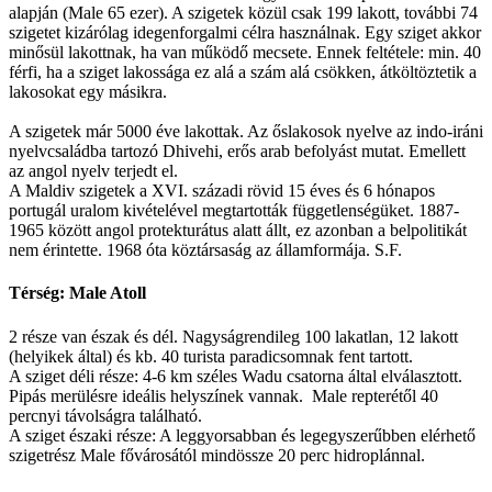
alapján (Male 65 ezer). A szigetek közül csak 199 lakott, további 74
szigetet kizárólag idegenforgalmi célra használnak. Egy sziget akkor
minősül lakottnak, ha van működő mecsete. Ennek feltétele: min. 40
férfi, ha a sziget lakossága ez alá a szám alá csökken, átköltöztetik a
lakosokat egy másikra.
A szigetek már 5000 éve lakottak. Az őslakosok nyelve az indo-iráni
nyelvcsaládba tartozó Dhivehi, erős arab befolyást mutat. Emellett
az angol nyelv terjedt el.
A Maldiv szigetek a XVI. századi rövid 15 éves és 6 hónapos
portugál uralom kivételével megtartották függetlenségüket. 1887-
1965 között angol protekturátus alatt állt, ez azonban a belpolitikát
nem érintette. 1968 óta köztársaság az államformája. S.F.
Térség: Male Atoll
2 része van észak és dél. Nagyságrendileg 100 lakatlan, 12 lakott
(helyikek által) és kb. 40 turista paradicsomnak fent tartott.
A sziget déli része: 4-6 km széles Wadu csatorna által elválasztott.
Pipás merülésre ideális helyszínek vannak. Male repterétől 40
percnyi távolságra található.
A sziget északi része: A leggyorsabban és legegyszerűbben elérhető
szigetrész Male fővárosától mindössze 20 perc hidroplánnal.