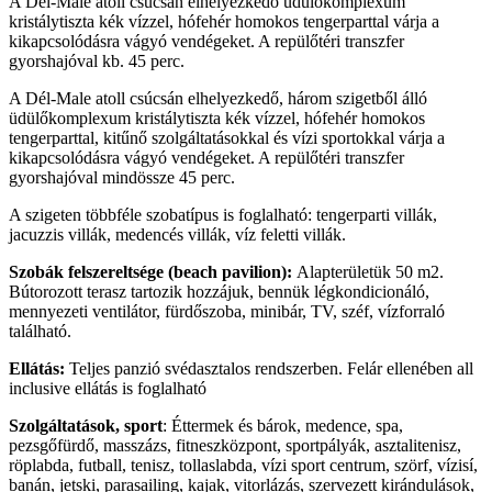
A Dél-Male atoll csúcsán elhelyezkedő üdülőkomplexum
kristálytiszta kék vízzel, hófehér homokos tengerparttal várja a
kikapcsolódásra vágyó vendégeket. A repülőtéri transzfer
gyorshajóval kb. 45 perc.
A Dél-Male atoll csúcsán elhelyezkedő, három szigetből álló
üdülőkomplexum kristálytiszta kék vízzel, hófehér homokos
tengerparttal, kitűnő szolgáltatásokkal és vízi sportokkal várja a
kikapcsolódásra vágyó vendégeket. A repülőtéri transzfer
gyorshajóval mindössze 45 perc.
A szigeten többféle szobatípus is foglalható: tengerparti villák,
jacuzzis villák, medencés villák, víz feletti villák.
Szobák felszereltsége (beach pavilion):
Alapterületük 50 m2.
Bútorozott terasz tartozik hozzájuk, bennük légkondicionáló,
mennyezeti ventilátor, fürdőszoba, minibár, TV, széf, vízforraló
található.
Ellátás:
Teljes panzió svédasztalos rendszerben. Felár ellenében all
inclusive ellátás is foglalható
Szolgáltatások, sport
: Éttermek és bárok, medence, spa,
pezsgőfürdő, masszázs, fitneszközpont, sportpályák, asztalitenisz,
röplabda, futball, tenisz, tollaslabda, vízi sport centrum, szörf, vízisí,
banán, jetski, parasailing, kajak, vitorlázás, szervezett kirándulások,