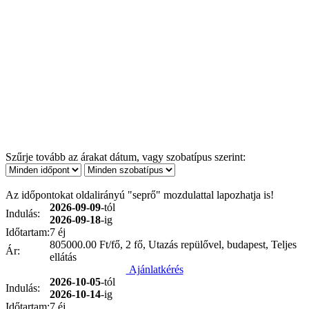
Szűrje tovább az árakat dátum, vagy szobatípus szerint:
Az időpontokat oldalirányú "seprő" mozdulattal lapozhatja is!
2026-09-09
-tól
Indulás:
2026-09-18
-ig
Időtartam:
7 éj
805000.00
Ft/fő, 2 fő, Utazás repülővel, budapest, Teljes
Ár:
ellátás
Ajánlatkérés
2026-10-05
-tól
Indulás:
2026-10-14
-ig
Időtartam:
7 éj