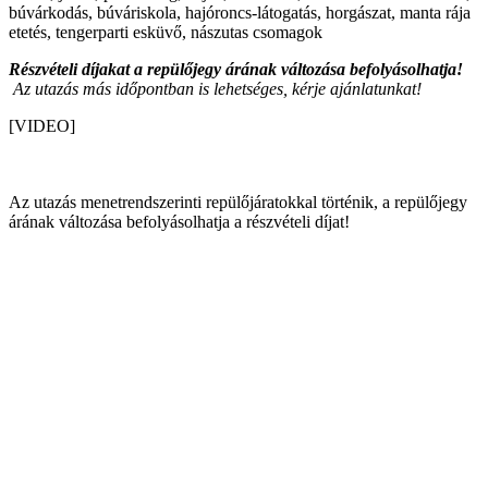
búvárkodás, búváriskola, hajóroncs-látogatás, horgászat, manta rája
etetés, tengerparti esküvő, nászutas csomagok
Részvételi díjakat a repülőjegy árának változása befolyásolhatja!
Az utazás más időpontban is lehetséges, kérje ajánlatunkat!
[VIDEO]
Az utazás menetrendszerinti repülőjáratokkal történik, a repülőjegy
árának változása befolyásolhatja a részvételi díjat!