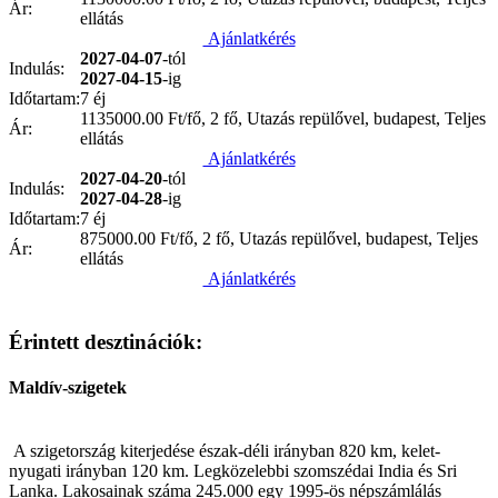
Ár:
ellátás
Ajánlatkérés
2027-04-07
-tól
Indulás:
2027-04-15
-ig
Időtartam:
7 éj
1135000.00
Ft/fő, 2 fő, Utazás repülővel, budapest, Teljes
Ár:
ellátás
Ajánlatkérés
2027-04-20
-tól
Indulás:
2027-04-28
-ig
Időtartam:
7 éj
875000.00
Ft/fő, 2 fő, Utazás repülővel, budapest, Teljes
Ár:
ellátás
Ajánlatkérés
Érintett desztinációk:
Maldív-szigetek
A szigetország kiterjedése észak-déli irányban 820 km, kelet-
nyugati irányban 120 km. Legközelebbi szomszédai India és Sri
Lanka. Lakosainak száma 245.000 egy 1995-ös népszámlálás