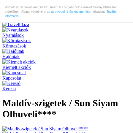
Weboldalunk cookie-kat (sütiket) használ a legjobb felhasználói élmény biztosítás
érdekében. Adatai védelméröl az
adatvédelmi tájékoztatónkban
olvashat.
További
információ
Nyaralások
Körutazások
Hajóutak
Kiemelt akciók
Kapcsolat
Kereső
Maldív-szigetek / Sun Siyam
Olhuveli****