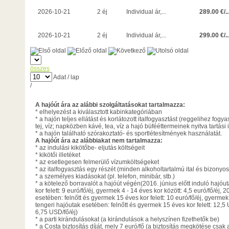
289.00 €/..
2026-10-21
2 éj
Individual ár,...
299.00 €/..
2026-10-21
2 éj
Individual ár,...
összes
Adat / lap
/
A hajóút ára az alábbi szolgáltatásokat tartalmazza:
* elhelyezést a kiválasztott kabinkategóriában
* a hajón teljes ellátást és korlátozott italfogyasztást (reggelihez fogy
tej, víz; napközben kávé, tea, víz a hajó büfééttermeinek nyitva tartási 
* a hajón található szórakoztató- és sportlétesítmények használatát.
A hajóút ára az alábbiakat nem tartalmazza:
* az indulási kikötőbe- eljutás költségeit
* kikötői illetéket
* az esetlegesen felmerülő vízumköltségeket
* az italfogyasztás egy részét (minden alkoholtartalmú ital és bizonyos 
* a személyes kiadásokat (pl. telefon, minibár, stb.)
* a kötelező borravalót a hajóút végén(2016. június előtt induló hajóu
kor felett: 9 euró/fő/éj, gyermek 4 - 14 éves kor között: 4,5 euró/fő/éj
esetében: felnőtt és gyermek 15 éves kor felett: 10 euró/fő/éj, gyermek 4
tengeri hajóutak esetében: felnőtt és gyermek 15 éves kor felett: 12,5 
6,75 USD/fő/éj)
* a parti kirándulásokat (a kirándulások a helyszínen fizethetők be)
* a Costa biztosítás díját, mely 7 euró/fő (a biztosítás megkötése csak