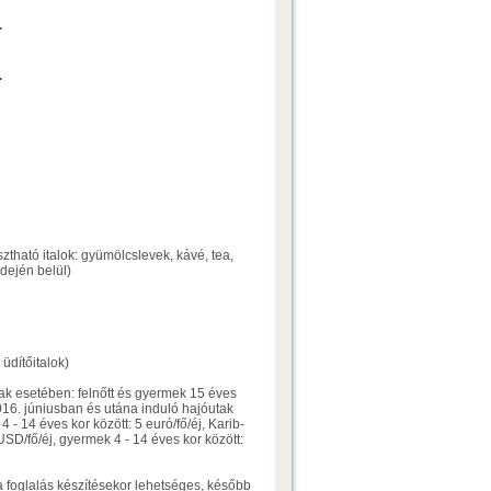
Ajánlatkérés
.
Ajánlatkérés
.
asztható italok: gyümölcslevek, kávé, tea,
idején belül)
üdítőitalok)
tak esetében: felnőtt és gyermek 15 éves
, 2016. júniusban és utána induló hajóutak
 - 14 éves kor között: 5 euró/fő/éj, Karib-
USD/fő/éj, gyermek 4 - 14 éves kor között:
 a foglalás készítésekor lehetséges, később