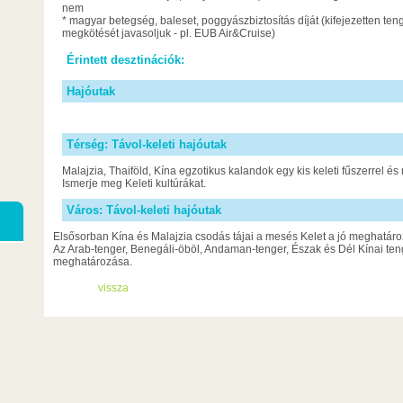
nem
* magyar betegség, baleset, poggyászbiztosítás díját (kifejezetten tenge
megkötését javasoljuk - pl. EUB Air&Cruise)
Érintett desztinációk:
Hajóutak
Térség: Távol-keleti hajóutak
Malajzia, Thaiföld, Kína egzotikus kalandok egy kis keleti fűszerrel é
Ismerje meg Keleti kultúrákat.
Város: Távol-keleti hajóutak
Elsősorban Kína és Malajzia csodás tájai a mesés Kelet a jó meghatározá
Az Arab-tenger, Benegáli-öböl, Andaman-tenger, Észak és Dél Kínai ten
meghatározása.
vissza