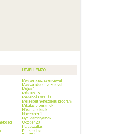
ÚTJELLEMZŐ
Magyar asszisztenciával
Magyar idegenvezetővel
Május 1
Március 15
Medencés szállás
Mérsékelt nehézségű program
Mikulás programok
Nászutasoknak
November 1
Nyelvtanfolyamok
ehetőség
Október 23
Pályaszállás
a
Pünkösdi út