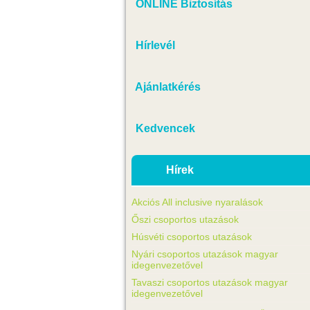
ONLINE Biztosítás
Hírlevél
Ajánlatkérés
Kedvencek
Hírek
Akciós All inclusive nyaralások
Őszi csoportos utazások
Húsvéti csoportos utazások
Nyári csoportos utazások magyar
idegenvezetővel
Tavaszi csoportos utazások magyar
idegenvezetővel