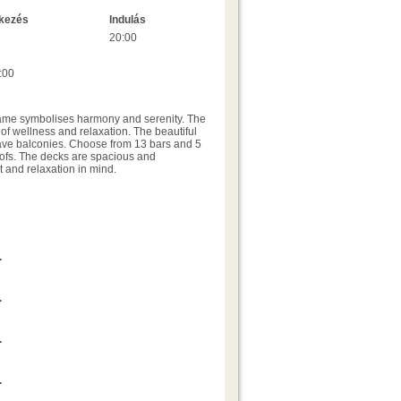
kezés
Indulás
20:00
:00
 name symbolises harmony and serenity. The
f wellness and relaxation. The beautiful
have balconies. Choose from 13 bars and 5
oofs. The decks are spacious and
t and relaxation in mind.
Ajánlatkérés
.
Ajánlatkérés
.
Ajánlatkérés
.
Ajánlatkérés
.