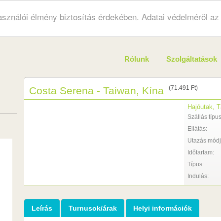
használói élmény biztosítás érdekében. Adatai védelméröl a
Rólunk
Szolgáltatások
(71.491 Ft)
Costa Serena - Taiwan, Kína
Hajóutak, T
Szállás típus
Ellátás:
Utazás módj
Időtartam:
Típus:
Indulás:
Leírás
Turnusok/árak
Helyi információk