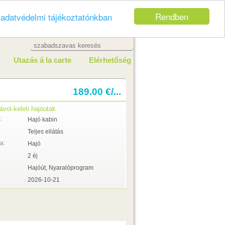
Rendben
z
adatvédelmi tájékoztatónkban
Utazás á la carte
Elérhetőség
189.00 €/...
ávol-keleti hajóutak
:
Hajó kabin
Teljes ellátás
a:
Hajó
2 éj
Hajóút, Nyaralóprogram
2026-10-21