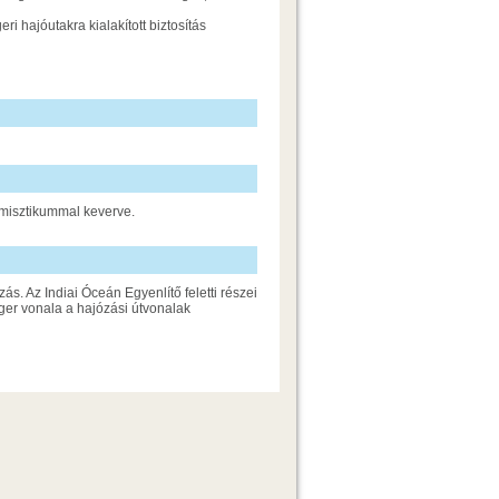
ri hajóutakra kialakított biztosítás
s misztikummal keverve.
s. Az Indiai Óceán Egyenlítő feletti részei
ger vonala a hajózási útvonalak