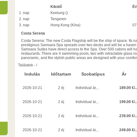
Kikötő
Ér
1. nap
Keelung ()
2. nap
Tengeren
3. nap
Hong Kong (Kína)
07
Costa Serena
Costa Serena: The new Costa Flagship will be the ship of space. Its
prestigious Samsara Spa spreads over two decks and will be a haven o
Samsara Suites have direct access to the Spa. Over 500 cabins will 
restaurants. There are 4 swimming pools, two with retractable glass r
panoramic, and the stylish public areas are designed with your comfor
Találatok
-
/
Indulás
Időtartam
Szobatípus
Ár
189.00 €/..
2026-10-21
2 éj
Individual ár,...
199.00 €/..
2026-10-21
2 éj
Individual ár,...
239.00 €/..
2026-10-21
2 éj
Individual ár,...
249.00 €/..
2026-10-21
2 éj
Individual ár,...