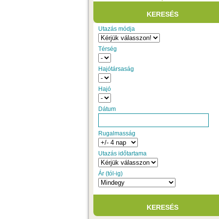
Utazás módja
Térség
Hajótársaság
Hajó
Dátum
Rugalmasság
Utazás időtartama
Ár (tól-ig)