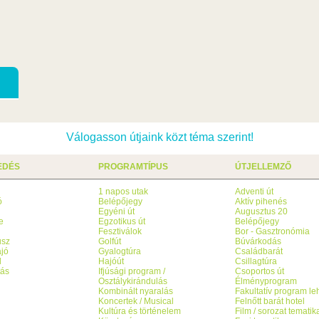
Válogasson útjaink közt téma szerint!
EDÉS
PROGRAMTÍPUS
ÚTJELLEMZŐ
1 napos utak
Adventi út
ó
Belépőjegy
Aktív pihenés
g
Egyéni út
Augusztus 20
e
Egzotikus út
Belépőjegy
Fesztiválok
Bor - Gasztronómia
usz
Golfút
Búvárkodás
jó
Gyalogtúra
Családbarát
l
Hajóút
Csillagtúra
tás
Ifjúsági program /
Csoportos út
Osztálykirándulás
Élményprogram
Kombinált nyaralás
Fakultatív program l
Koncertek / Musical
Felnőtt barát hotel
Kultúra és történelem
Film / sorozat tematik