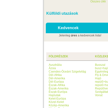
Összes cikk
Külföldi utazások
Kedvencek
Jelenleg
üres
a kedvencek lista!
FÖLDRÉSZEK
KÖZLEK
Ausztrália
Busszal
Ázsia
busz+haj
Csendes-Óceáni Szigetvilág
Egyénile
Dél-Afrika
Fly & Driv
Dél-Amerika
Hajó
Dél-Európa
repülő+b
Észak-Afrika
repülő+ha
Észak-Amerika
Repülőve
Észak-Európa
Szolgálta
Hajóutak
Vonat
Kelet-Európa
Közel-Kelet
Közép-Amerika