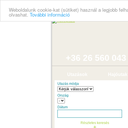
Weboldalunk cookie-kat (sütiket) használ a legjobb fel
olvashat.
További információ
+36 26 560 043
Utazások
Hajóutak
Utazás módja
Ország
Dátum
Részletes keresés
+