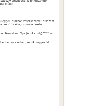
 passzív pihenéssel is felfedezhető,
unk múlik!
reggeli órákban veszi kezdetét, érkezést
yezkedő 5 csillagos szállodánkba.
un Resort and Spa (Adults only) *****, all
, ebben az esetben, kérjük, vegyék fel