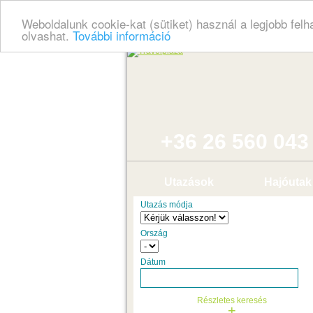
Weboldalunk cookie-kat (sütiket) használ a legjobb fel
olvashat.
További információ
+36 26 560 043
Utazások
Hajóutak
Utazás módja
Ország
Dátum
Részletes keresés
+