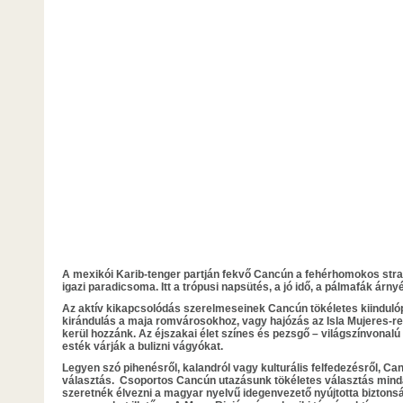
A mexikói Karib-tenger partján fekvő Cancún a fehérhomokos strand
igazi paradicsoma. Itt a trópusi napsütés, a jó idő, a pálmafák árny
Az aktív kikapcsolódás szerelmeseinek Cancún tökéletes kiinduló
kirándulás a maja romvárosokhoz, vagy hajózás az Isla Mujeres-re,
kerül hozzánk. Az éjszakai élet színes és pezsgő – világszínvonalú
esték várják a bulizni vágyókat.
Legyen szó pihenésről, kalandról vagy kulturális felfedezésről, 
választás. Csoportos Cancún utazásunk tökéletes választás mind
szeretnék élvezni a magyar nyelvű idegenvezető nyújtotta biztons