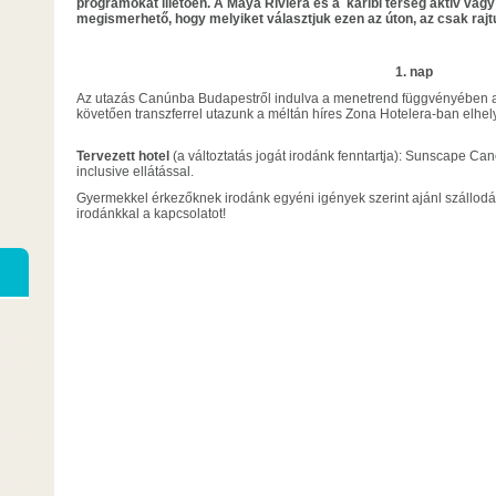
programokat illetően. A Maya Riviéra és a karibi térség aktív vagy
megismerhető, hogy melyiket választjuk ezen az úton, az csak rajt
1. nap
Az utazás Canúnba Budapestről indulva a menetrend függvényében a 
követően transzferrel utazunk a méltán híres Zona Hotelera-ban elhel
Tervezett hotel
(a változtatás jogát irodánk fenntartja): Sunscape Canc
inclusive ellátással.
Gyermekkel érkezőknek irodánk egyéni igények szerint ajánl szállodát
irodánkkal a kapcsolatot!