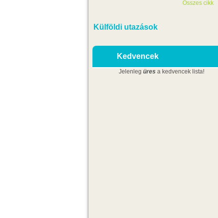
Összes cikk
Külföldi utazások
Kedvencek
Jelenleg
üres
a kedvencek lista!