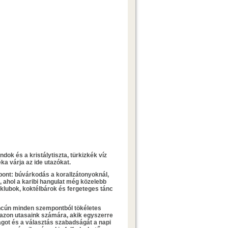
ok és a kristálytiszta, türkizkék víz
éka várja az ide utazókat.
pont: búvárkodás a korallzátonyoknál,
 ahol a karibi hangulat még közelebb
 klubok, koktélbárok és fergeteges tánc
Cancún minden szempontból tökéletes
azon utasaink számára, akik egyszerre
ágot és a választás szabadságát a napi