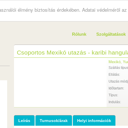
használói élmény biztosítás érdekében. Adatai védelméröl a
Rólunk
Szolgáltatások
Csoportos Mexikó utazás - karibi hangula
Mexikó, Yuc
Szállás típus
Ellátás:
Utazás módj
Időtartam:
Típus:
Indulás:
Leírás
Turnusok/árak
Helyi információk