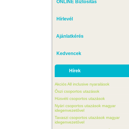
ONLINE Biztosítás
Hírlevél
Ajánlatkérés
Kedvencek
Hírek
Akciós All inclusive nyaralások
Őszi csoportos utazások
Húsvéti csoportos utazások
Nyári csoportos utazások magyar
idegenvezetővel
Tavaszi csoportos utazások magyar
idegenvezetővel