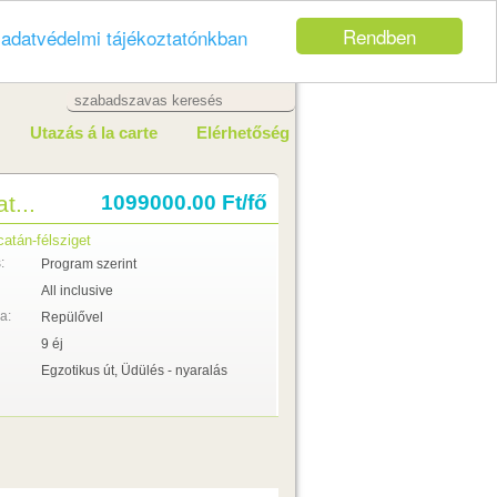
Rendben
z
adatvédelmi tájékoztatónkban
Utazás á la carte
Elérhetőség
t...
1099000.00 Ft/fő
atán-félsziget
:
Program szerint
All inclusive
a:
Repülővel
9 éj
Egzotikus út, Üdülés - nyaralás