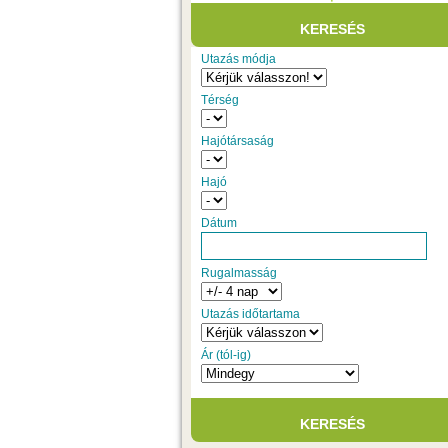
Utazás módja
Térség
Hajótársaság
Hajó
Dátum
Rugalmasság
Utazás időtartama
Ár (tól-ig)