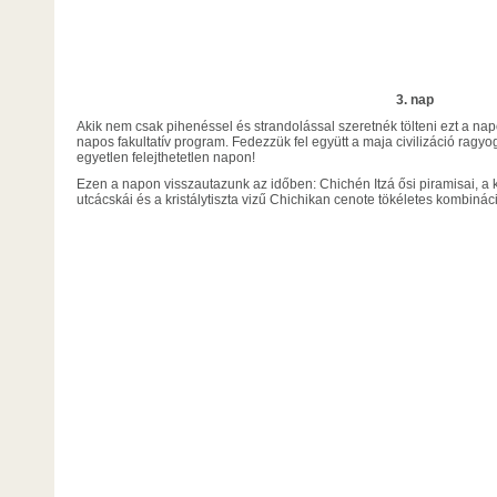
3. nap
Akik nem csak pihenéssel és strandolással szeretnék tölteni ezt a nap
napos fakultatív program. Fedezzük fel együtt a maja civilizáció ragy
egyetlen felejthetetlen napon!
Ezen a napon visszautazunk az időben: Chichén Itzá ősi piramisai, a k
utcácskái és a kristálytiszta vizű Chichikan cenote tökéletes kombináci