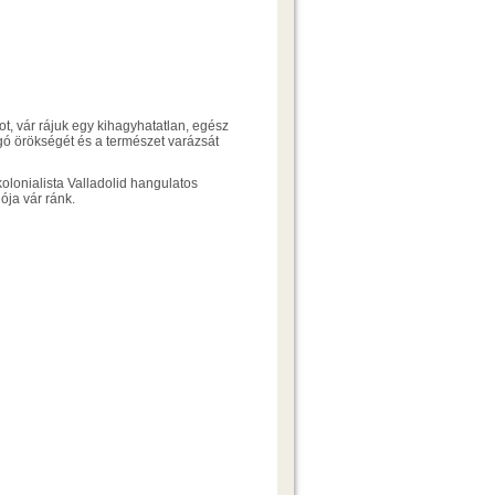
ot, vár rájuk egy kihagyhatatlan, egész
ogó örökségét és a természet varázsát
olonialista Valladolid hangulatos
ója vár ránk.