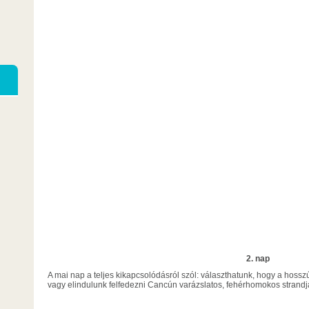
2. nap
A mai nap a teljes kikapcsolódásról szól: választhatunk, hogy a hoss
vagy elindulunk felfedezni Cancún varázslatos, fehérhomokos strandja