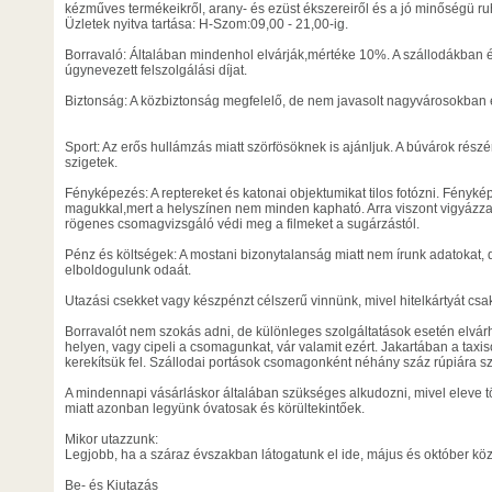
kézműves termékeikről, arany- és ezüst ékszereiről és a jó minőségü ruh
Üzletek nyitva tartása: H-Szom:09,00 - 21,00-ig.
Borravaló: Általában mindenhol elvárják,mértéke 10%. A szállodákban
úgynevezett felszolgálási díjat.
Biztonság: A közbiztonság megfelelő, de nem javasolt nagyvárosokban é
Sport: Az erős hullámzás miatt szörfösöknek is ajánljuk. A búvárok rész
szigetek.
Fényképezés: A reptereket és katonai objektumikat tilos fotózni. Fényk
magukkal,mert a helyszínen nem minden kapható. Arra viszont vigyázz
rögenes csomagvizsgáló védi meg a filmeket a sugárzástól.
Pénz és költségek: A mostani bizonytalanság miatt nem írunk adatokat, d
elboldogulunk odaát.
Utazási csekket vagy készpénzt célszerű vinnünk, mivel hitelkártyát csa
Borravalót nem szokás adni, de különleges szolgáltatások esetén elvárh
helyen, vagy cipeli a csomagunkat, vár valamit ezért. Jakartában a taxis
kerekítsük fel. Szállodai portások csomagonként néhány száz rúpiára s
A mindennapi vásárláskor általában szükséges alkudozni, mivel eleve t
miatt azonban legyünk óvatosak és körültekintőek.
Mikor utazzunk:
Legjobb, ha a száraz évszakban látogatunk el ide, május és október köz
Be- és Kiutazás