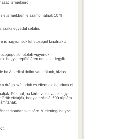
ázati termékeiről.
 és éttermekben felszámolhatnak 10 %
jszaka egyedül sétálni.
ére is nagyon sok lehetőséget kínálnak a
épezőgépet lehetőleh vigyenek
ank, hogy a repülőtéren nem mindegyik
e ha Amerikai dollár van nálunk, biztos
k a drága szállodák és éttermek fogadnak el.
atják. Például, ha körbevezet valaki egy
ofőrök elvárják, hogy a számlát 500 rúpiára
zámítanak.
öbbet mondanak elsőre. A jelenlegi helyzet
ött.