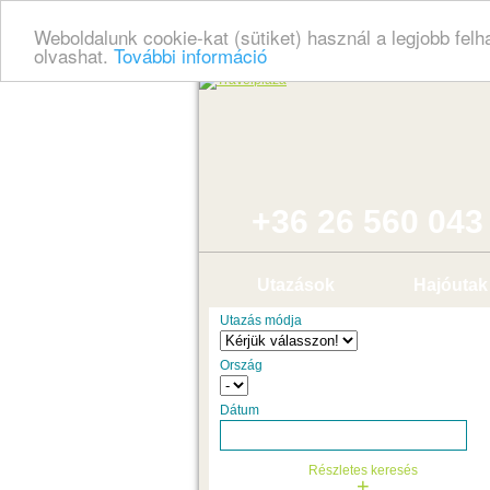
Weboldalunk cookie-kat (sütiket) használ a legjobb fel
olvashat.
További információ
+36 26 560 043
Utazások
Hajóutak
Utazás módja
Ország
Dátum
Részletes keresés
+