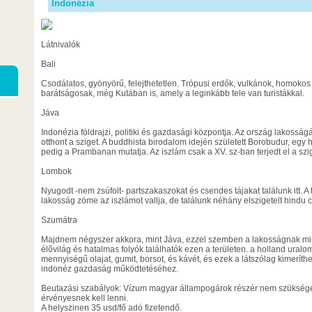
Indonézia
Látnivalók
Bali
Csodálatos, gyönyörű, felejthetetlen. Trópusi erdők, vulkánok, homokos 
barátságosak, még Kutában is, amely a leginkább tele van turistákkal.
Jáva
Indonézia földrajzi, politiki és gazdasági központja. Az ország lakossá
otthont a sziget. A buddhista birodalom idején született Borobudur, egy 
pedig a Prambanan mutatja. Az iszlám csak a XV. sz-ban terjedt el a szi
Lombok
Nyugodt -nem zsúfolt- partszakaszokat és csendes tájakat találunk itt. A
lakosság zöme az iszlámot vallja, de találunk néhány elszigetelt hindu c
Szumátra
Majdnem négyszer akkora, mint Jáva, ezzel szemben a lakosságnak mi
élővilág és hatalmas folyók találhatók ezen a területen. a holland uralom 
mennyiségű olajat, gumit, borsot, és kávét, és ezek a látszólag kimeríth
indonéz gazdaság működtetéséhez.
Beutazási szabályok: Vízum magyar állampogárok részér nem szükséges
érvényesnek kell lenni.
A helyszinen 35 usd/fő adó fizetendő.