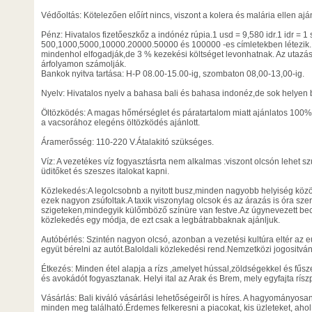
Védőoltás: Kötelezően előírt nincs, viszont a kolera és malária ellen ajá
Pénz: Hivatalos fizetőeszkőz a indónéz rúpia.1 usd = 9,580 idr.1 idr = 1
500,1000,5000,10000.20000.50000 és 100000 -es címletekben létezik. 
mindenhol elfogadják,de 3 % kezekési költséget levonhatnak. Az utazás
árfolyamon számolják.
Bankok nyitva tartása: H-P 08.00-15.00-ig, szombaton 08,00-13,00-ig.
Nyelv: Hivatalos nyelv a bahasa bali és bahasa indonéz,de sok helyen 
Öltözködés: A magas hőmérséglet és páratartalom miatt ajánlatos 100%
a vacsorához elegéns öltözködés ajánlott.
Áramerősség: 110-220 V.Átalakitó szükséges.
Víz: A vezetékes víz fogyasztásrta nem alkalmas :viszont olcsón lehet s
üditőket és szeszes italokat kapni.
Közlekedés:A legolcsobnb a nyitott busz,minden nagyobb helyiség köz
ezek nagyon zsúfoltak.A taxik viszonylag olcsok és az árazás is óra szeri
szigeteken,mindegyik külőmböző színüre van festve.Az úgynevezett be
közlekedés egy módja, de ezt csak a legbátrabbaknak ajánljuk.
Autóbérlés: Szintén nagyon olcsó, azonban a vezetési kultúra eltér az e
együt bérelni az autót.Baloldali közlekedési rend.Nemzetközi jogositvá
Étkezés: Minden étel alapja a rízs ,amelyet hússal,zöldségekkel és fűs
és avokádót fogyasztanak. Helyi ital az Arak és Brem, mely egyfajta rísz
Vásárlás: Bali kiváló vásárlási lehetőségeiről is híres. A hagyományosan
minden meg található.Érdemes felkeresni a piacokat, kis üzleteket, ahol 