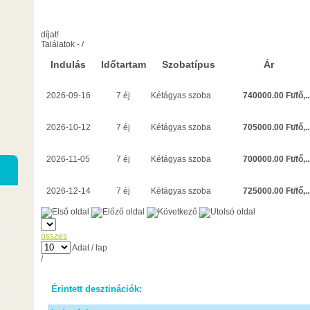
díjat!
Találatok
-
/
Indulás
Időtartam
Szobatípus
Ár
740000.00 Ft/fő,..
2026-09-16
7 éj
Kétágyas szoba
705000.00 Ft/fő,..
2026-10-12
7 éj
Kétágyas szoba
700000.00 Ft/fő,..
2026-11-05
7 éj
Kétágyas szoba
725000.00 Ft/fő,..
2026-12-14
7 éj
Kétágyas szoba
összes
Adat / lap
/
Érintett desztinációk: