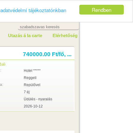
Rendben
z
adatvédelmi tájékoztatónkban
Utazás á la carte
Elérhetőség
740000.00 Ft/fő, ...
Bali
:
Hotel *****
Reggeli
a:
Repülővel
7 éj
Üdülés - nyaralás
2026-10-12