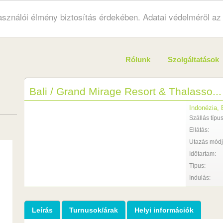
használói élmény biztosítás érdekében. Adatai védelméröl a
Rólunk
Szolgáltatások
Bali / Grand Mirage Resort & Thalasso...
Indonézia, 
Szállás típus
Ellátás:
Utazás módj
Időtartam:
Típus:
Indulás:
Leírás
Turnusok/árak
Helyi információk