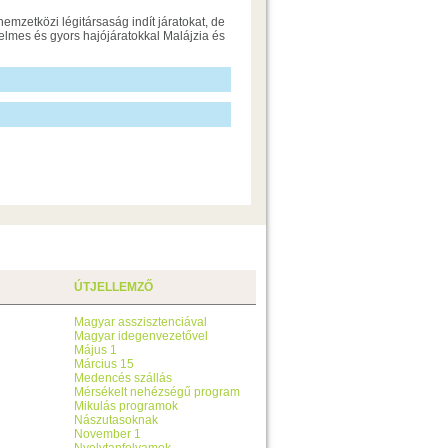
emzetközi légitársaság indít járatokat, de
yelmes és gyors hajójáratokkal Malájzia és
ÚTJELLEMZŐ
Magyar asszisztenciával
Magyar idegenvezetővel
Május 1
Március 15
Medencés szállás
Mérsékelt nehézségű program
Mikulás programok
Nászutasoknak
November 1