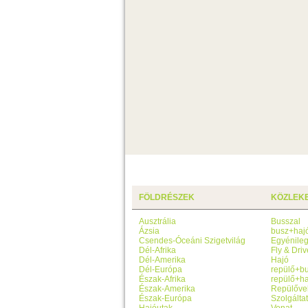
FÖLDRÉSZEK
KÖZLEK
Ausztrália
Busszal
Ázsia
busz+haj
Csendes-Óceáni Szigetvilág
Egyénile
Dél-Afrika
Fly & Driv
Dél-Amerika
Hajó
Dél-Európa
repülő+b
Észak-Afrika
repülő+ha
Észak-Amerika
Repülőve
Észak-Európa
Szolgálta