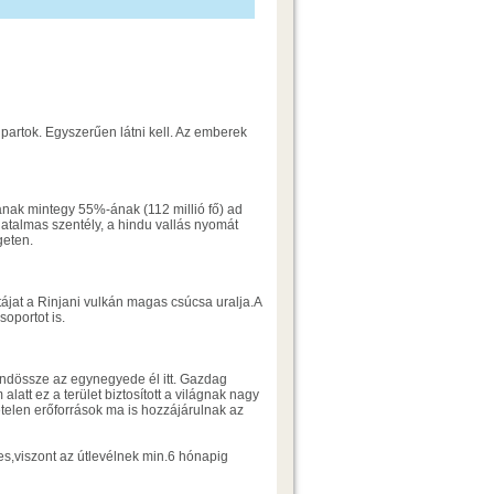
partok. Egyszerűen látni kell. Az emberek
gának mintegy 55%-ának (112 millió fő) ad
hatalmas szentély, a hindu vallás nyomát
geten.
 tájat a Rinjani vulkán magas csúcsa uralja.A
soportot is.
ndössze az egynegyede él itt. Gazdag
alatt ez a terület biztosított a világnak nagy
etelen erőforrások ma is hozzájárulnak az
,viszont az útlevélnek min.6 hónapig