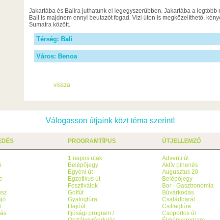
Jakartába és Balira juthatunk el legegyszerűbben. Jakartába a legtöbb n
Bali is majdnem ennyi beutazót fogad. Vízi úton is megközelíthető, kén
Sumatra között.
Térség: Bali
Város: Benoa
vissza
Válogasson útjaink közt téma szerint!
EDÉS
PROGRAMTÍPUS
ÚTJELLEMZŐ
1 napos utak
Adventi út
ó
Belépőjegy
Aktív pihenés
g
Egyéni út
Augusztus 20
e
Egzotikus út
Belépőjegy
Fesztiválok
Bor - Gasztronómia
usz
Golfút
Búvárkodás
jó
Gyalogtúra
Családbarát
l
Hajóút
Csillagtúra
tás
Ifjúsági program /
Csoportos út