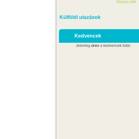
Összes cikk
Külföldi utazások
Kedvencek
Jelenleg
üres
a kedvencek lista!