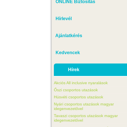
ONLINE Biztosítás
Hírlevél
Ajánlatkérés
Kedvencek
Hírek
Akciós All inclusive nyaralások
Őszi csoportos utazások
Húsvéti csoportos utazások
Nyári csoportos utazások magyar
idegenvezetővel
Tavaszi csoportos utazások magyar
idegenvezetővel