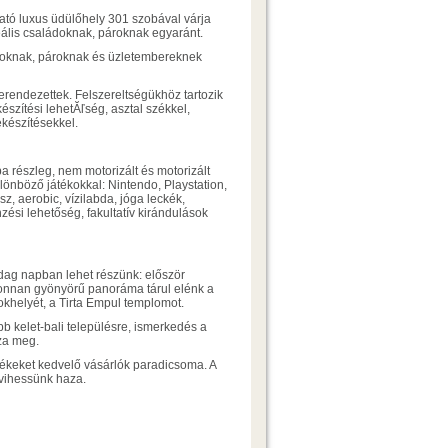
ható luxus üdülőhely 301 szobával várja
deális családoknak, pároknak egyaránt.
ládoknak, pároknak és üzletembereknek
erendezettek. Felszereltségükhöz tartozik
 készítési lehetĂľség, asztal székkel,
készítésekkel.
 részleg, nem motorizált és motorizált
 különböző játékokkal: Nintendo, Playstation,
isz, aerobic, vízilabda, jóga leckék,
nzési lehetőség, fakultatív kirándulások
ag napban lehet részünk: először
honnan gyönyörű panoráma tárul elénk a
okhelyét, a Tirta Empul templomot.
bb kelet-bali településre, ismerkedés a
zza meg.
ékeket kedvelő vásárlók paradicsoma. A
 vihessünk haza.