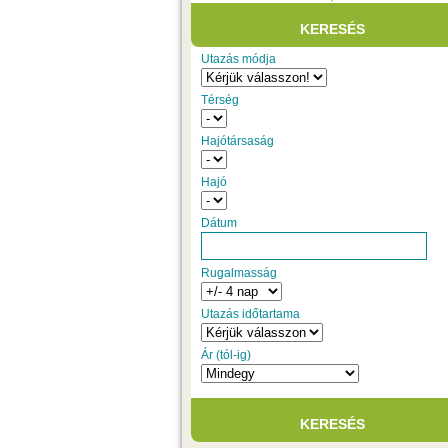
Utazás módja
Térség
Hajótársaság
Hajó
Dátum
Rugalmasság
Utazás időtartama
Ár (tól-ig)