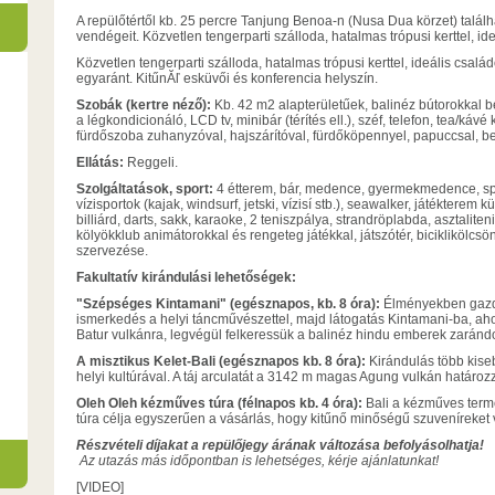
A repülőtértől kb. 25 percre Tanjung Benoa-n (Nusa Dua körzet) talál
vendégeit. Közvetlen tengerparti szálloda, hatalmas trópusi kerttel, i
Közvetlen tengerparti szálloda, hatalmas trópusi kerttel, ideális csa
egyaránt. KitűnĂľ esküvői és konferencia helyszín.
Szobák (kertre néző):
Kb. 42 m2 alapterületűek, balinéz bútorokkal b
a légkondicionáló, LCD tv, minibár (térítés ell.), széf, telefon, tea/kávé
fürdőszoba zuhanyzóval, hajszárítóval, fürdőköpennyel, papuccsal, be
Ellátás:
Reggeli.
Szolgáltatások, sport:
4 étterem, bár, medence, gyermekmedence, spa
vízisportok (kajak, windsurf, jetski, vízisí stb.), seawalker, játékterem
billiárd, darts, sakk, karaoke, 2 teniszpálya, strandröplabda, asztaliten
kölyökklub animátorokkal és rengeteg játékkal, játszótér, biciklikölcsö
szervezése.
Fakultatív kirándulási lehetőségek:
"Szépséges Kintamani" (egésznapos, kb. 8 óra):
Élményekben gazd
ismerkedés a helyi táncművészettel, majd látogatás Kintamani-ba, a
Batur vulkánra, legvégül felkeressük a balinéz hindu emberek zaránd
A misztikus Kelet-Bali (egésznapos kb. 8 óra):
Kirándulás több kise
helyi kultúrával. A táj arculatát a 3142 m magas Agung vulkán határo
Oleh Oleh kézműves túra (félnapos kb. 4 óra):
Bali a kézműves term
túra célja egyszerűen a vásárlás, hogy kitűnő minőségű szuveníreket
Részvételi díjakat a repülőjegy árának változása befolyásolhatja!
Az utazás más időpontban is lehetséges, kérje ajánlatunkat!
[VIDEO]