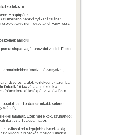
nlott védekezni.
 sene. A papírpénz
Az ismertebb bankkártyákat általában
i csekket vagy nem fogadják el, vagy rossz
beszélnek angolul.
 pamut alapanyagú ruházatot viselni. Estére
zupermarkatekben ívóvízet, ásványvízet,
ött rendszeres járatok közlekednek,azomban
n történik.16 taxivállalat müküdik a
cak(háromkerekű kerékpár vezetővel)is a
urópaitól, ezért érdemes inkább sofőrrel
ny szükséges.
zerekkel tálalnak. Ezek mellé kókuszt,mangót
pálinka , és a Tuak pálmabor.
 antikvitásokról a legújabb divatcikkekig
az alkudozus is szokás. A sziget ismert a