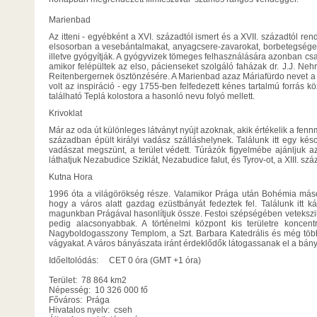
Marienbad
Az itteni - egyébként a XVI. századtól ismert és a XVII. századtól ren
elsosorban a vesebántalmakat, anyagcsere-zavarokat, borbetegségek
illetve gyógyítják. A gyógyvizek tömeges felhasználására azonban csak
amikor felépültek az elso, pácienseket szolgáló faházak dr. J.J. Nehr
Reitenbergernek ösztönzésére. A Marienbad azaz Máriafürdo nevet a f
volt az inspiráció - egy 1755-ben felfedezett kénes tartalmú forrás 
található Teplá kolostora a hasonló nevu folyó mellett.
Krivoklat
Már az oda út különleges látványt nyújt azoknak, akik értékelik a fenn
században épült királyi vadász szálláshelynek. Találunk itt egy késo
vadászat megszünt, a terület védett. Túrázók figyelmébe ajánljuk 
láthatjuk Nezabudice Sziklát, Nezabudice falut, és Tyrov-ot, a XIII. szá
Kutna Hora
1996 óta a világörökség része. Valamikor Prága után Bohémia máso
hogy a város alatt gazdag ezüstbányát fedeztek fel. Találunk itt k
magunkban Prágával hasonlítjuk össze. Festoi szépségében vetekszik
pedig alacsonyabbak. A történelmi központ kis területre koncent
Nagyboldogasszony Templom, a Szt. Barbara Katedrális és még több va
vágyakat. A város bányászata iránt érdeklődők látogassanak el a b
Időeltolódás: CET 0 óra (GMT +1 óra)
Terület: 78 864 km2
Népesség: 10 326 000 fő
Főváros: Prága
Hivatalos nyelv: cseh