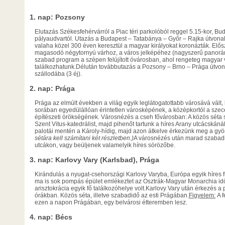
1. nap: Pozsony
Elutazás Székesfehérvárról a Piac téri parkolóból reggel 5.15-kor, Bud
pályaudvartól. Utazás a Budapest – Tatabánya – Győr – Rajka útvona
valaha közel 300 éven keresztül a magyar királyokat koronázták. Elő
magasodó négytornyú várhoz, a város jelképéhez (nagyszerű panorám
szabad program a szépen felújított óvárosban, ahol rengeteg magya
találkozhatunk.Délután továbbutazás a Pozsony – Brno – Prága útvon
szállodába (3 éj).
2. nap: Prága
Prága az elmúlt években a világ egyik leglátogatottabb városává vált,
sorában egyedülállóan érintetlen városképének, a középkortól a szece
építészeti örökségének. Városnézés a cseh fővárosban: A közös séta so
Szent Vitus-katedrálist, majd pihenőt tartunk a híres Arany utcácskán
palotái mentén a Károly-hídig, majd azon átkelve érkezünk meg a gyö
sétára kell számítani két részletben.)
A városnézés után marad szabadi
utcákon, vagy beüljenek valamelyik híres sörözőbe.
3. nap: Karlovy Vary (Karlsbad), Prága
Kirándulás a nyugat-csehországi Karlovy Varyba, Európa egyik híres
ma is sok pompás épület emlékeztet az Osztrák-Magyar Monarchia id
arisztokrácia egyik fő találkozóhelye volt.Karlovy Vary után érkezés a
órákban. Közös séta, illetve szabadidő az esti Prágában.
Figyelem:
A 
ezen a napon Prágában, egy belvárosi étteremben lesz.
4. nap: Bécs