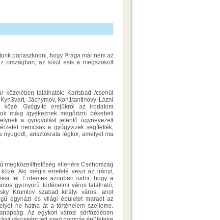
hatunk panaszkodni, hogy Prága már nem az
az országban, az kívül esik a megszokott
 közelében találhatók: Karlsbad /csehül
 Kyn3vart, Jáchymov, Kon1tantinovy Lázni
 közé. Gyógyító erejükről az irodalom
rosok máig igyekeznek megőrizni békebeli
melynek a gyógyulást jelentő úgynevezett
érzetet nemcsak a gyógyvizek segítették,
 nyugodt, arisztokrata légkör, amelyet ma
yű megközelíthetőség ellenére Csehország
közé. Aki mégis errefelé veszi az irányt,
eresi fel. Érdemes azonban tudni, hogy a
ámos gyönyörű történelmi város található,
sky Krumlov szabad királyi város, ahol
ségű egyházi és világi épületet maradt az
melyet ne hatna át a történelem szelleme.
manapság. Az egykori városi sörfőzdében
ályi városként tett szert pompás épületeire