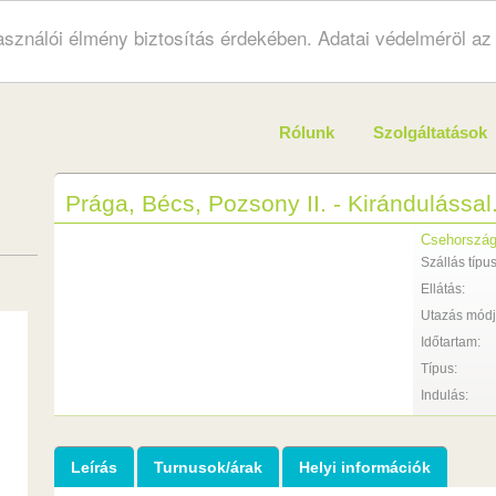
használói élmény biztosítás érdekében. Adatai védelméröl a
Rólunk
Szolgáltatások
Prága, Bécs, Pozsony II. - Kirándulással.
Csehország
Szállás típus
Ellátás:
Utazás módj
Időtartam:
Típus:
Indulás:
Leírás
Turnusok/árak
Helyi információk