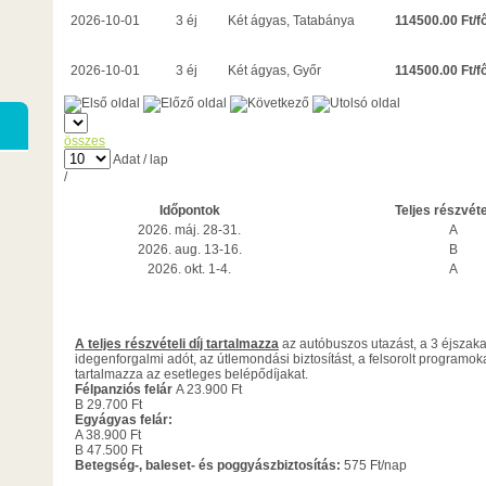
114500.00 Ft/f
2026-10-01
3 éj
Két ágyas, Tatabánya
114500.00 Ft/f
2026-10-01
3 éj
Két ágyas, Győr
összes
Adat / lap
/
Időpontok
Teljes részvétel
2026. máj. 28-31.
A
2026. aug. 13-16.
B
2026. okt. 1-4.
A
A teljes részvételi díj tartalmazza
az autóbuszos utazást, a 3 éjszakai 
idegenforgalmi adót, az útlemondási biztosítást, a felsorolt programo
tartalmazza az esetleges belépődíjakat.
Félpanziós felár
A 23.900 Ft
B 29.700 Ft
Egyágyas felár:
A 38.900 Ft
B 47.500 Ft
Betegség-, baleset- és poggyászbiztosítás:
575 Ft/nap