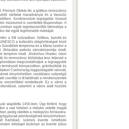
II. Premysl Otokár tér, a gótikus-reneszánsz
st védő várfalak maradványai és a Vasszűz
 időben. Kontinensünk legrégebbi lóvasút
külön múzeumot is szenteltek Bujanovban. A
 azonban egyik legnépszerűbb látnivalója a
os ital egyik leghíresebb márkáját.
ntén a XIII században. Gótikus, barokk és
UNESCO a kulturális világörökségek közé
, a Szentlélek temploma és a Mária-szobor a
i Jihlavába patinás városközpontja miatt,
ek templom miatt. Jindrichuv Hradec ódon
ák és reneszánsz körbástya tesz teljessé a
templomában megcsodálhatjuk a legnagyobb
n természeti környezetben, gránitsziklák és
középkori Csehország leggazdagabb városát,
tésének köszönhetően csodálatos szépségű
tó csonttár is itt található a mindenszentek
s vonzerőkkel rendelkezik. Ez a város a
otundával, valamint a város alatt húzódó
szár alapította 1450-ben. Úgy történt, hogy
kor a vad hirtelen a mélybe vetette magát
yben pedig ráleltek a melegvízu forrásokra.
 gyógyászati jelentoségének köszönhetoen.
ált Karlsbad, számos évente ismétlodo
 minden kétséget kizáróan az évente július