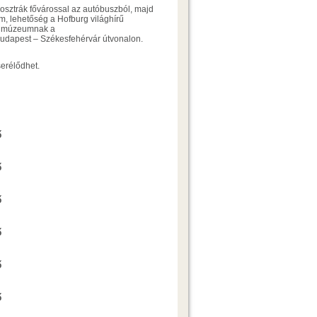
osztrák fővárossal az autóbuszból, majd
, lehetőség a Hofburg világhírű
ás múzeumnak a
udapest – Székesfehérvár útvonalon.
erélődhet.
Ajánlatkérés
ő
Ajánlatkérés
ő
Ajánlatkérés
ő
Ajánlatkérés
ő
Ajánlatkérés
ő
Ajánlatkérés
ő