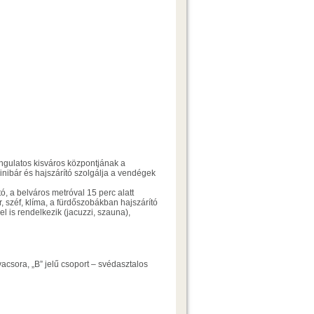
angulatos kisváros központjának a
minibár és hajszárító szolgálja a vendégek
ó, a belváros metróval 15 perc alatt
, széf, klíma, a fürdőszobákban hajszárító
l is rendelkezik (jacuzzi, szauna),
vacsora, „B” jelű csoport – svédasztalos