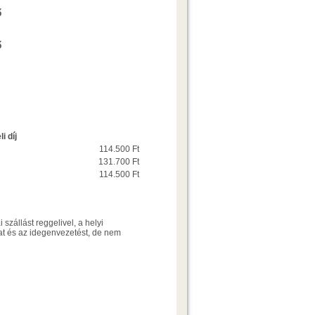
Ajánlatkérés
ő
Ajánlatkérés
ő
i díj
114.500 Ft
131.700 Ft
114.500 Ft
szállást reggelivel, a helyi
kat és az idegenvezetést, de nem