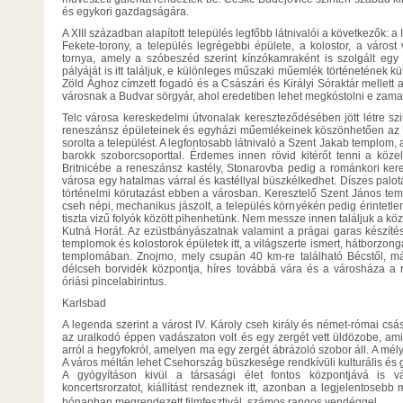
és egykori gazdagságára.
A XIII században alapított település legfőbb látnivalói a következők: a 
Fekete-torony, a település legrégebbi épülete, a kolostor, a váro
tornya, amely a szóbeszéd szerint kínzókamraként is szolgált egy
pályáját is itt találjuk, e különleges műszaki műemlék történetének 
Zöld Ághoz címzett fogadó és a Császári és Királyi Sóraktár mellett
városnak a Budvar sörgyár, ahol eredetiben lehet megkóstolni e zamat
Telc városa kereskedelmi útvonalak kereszteződésében jött létre szi
reneszánsz épületeinek és egyházi műemlékeinek köszönhetően az 
sorolta a települést. A legfontosabb látnivaló a Szent Jakab templom
barokk szoborcsoporttal. Érdemes innen rövid kitérőt tenni a közel
Britnicébe a reneszánsz kastély, Stonarovba pedig a románkori ker
városa egy hatalmas várral és kastéllyal büszkélkedhet. Díszes palot
történelmi körutazást ebben a városban. Keresztelő Szent János 
cseh népi, mechanikus jászolt, a település környékén pedig érintetle
tiszta vizű folyók között pihenhetünk. Nem messze innen találjuk a 
Kutná Horát. Az ezüstbányászatnak valamint a prágai garas készí
templomok és kolostorok épületek itt, a világszerte ismert, hátborzonga
templomában. Znojmo, mely csupán 40 km-re található Bécstől, má
délcseh borvidék központja, híres továbbá vára és a városháza a r
óriási pincelabirintus.
Karlsbad
A legenda szerint a várost IV. Károly cseh király és német-római csá
az uralkodó éppen vadászaton volt és egy zergét vett üldözobe, ami
arról a hegyfokról, amelyen ma egy zergét ábrázoló szobor áll. A mél
A város méltán lehet Csehország büszkesége rendkívüli kulturális és
A gyógyításon kivül a társasági élet fontos központjává is v
koncertsrorzatot, kiállítást rendeznek itt, azonban a legjelentosebb
hónapban megrendezett filmfesztivál  számos rangos vendéggel.