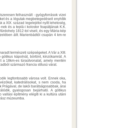
dszeresen felhasznált - gyógyforrások vizei
et és a légutak megbetegedéseit enyhítik
 a XIX. század legelejétol nyílt lehetoség,
-nek és a teplá-i kolostor foapátjának K.K.
ürdohely 1812-tol viseli, és egy Mária-kép
közelében állt. Marienbádtól csupán 4 km-re
maradt természeti szépségeket. A Vár a XIII.
 gótikus kápolnát, börtönt, kínzókamrát. A
azt a 18km-es túraútvonalat, amely mentén
zadból származó francia stílusú várat.
dik legfontosabb városa volt. Ennek oka,
ávézókat, katedrálisokat, s nem csoda, ha
 Prágával, de lakói barátságosabbak, árai
rálódik, gyalogosan bejárható. A gótikus
llási építmény elégíti ki a kultúra utáni
ányász múzeumba.