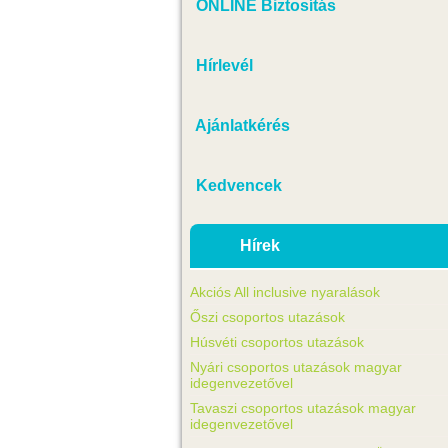
ONLINE Biztosítás
Hírlevél
Ajánlatkérés
Kedvencek
Hírek
Akciós All inclusive nyaralások
Őszi csoportos utazások
Húsvéti csoportos utazások
Nyári csoportos utazások magyar
idegenvezetővel
Tavaszi csoportos utazások magyar
idegenvezetővel