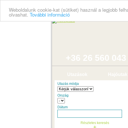
Weboldalunk cookie-kat (sütiket) használ a legjobb fel
olvashat.
További információ
+36 26 560 043
Utazások
Hajóutak
Utazás módja
Ország
Dátum
Részletes keresés
+