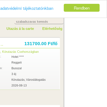
Rendben
z
adatvédelmi tájékoztatónkban
Utazás á la carte
Elérhetőség
..
131700.00 Ft/fő
, Körutazás Csehországban
:
Hotel ****
Reggeli
a:
Busszal
3 éj
Körutazás, Városlátogatás
2026-08-13