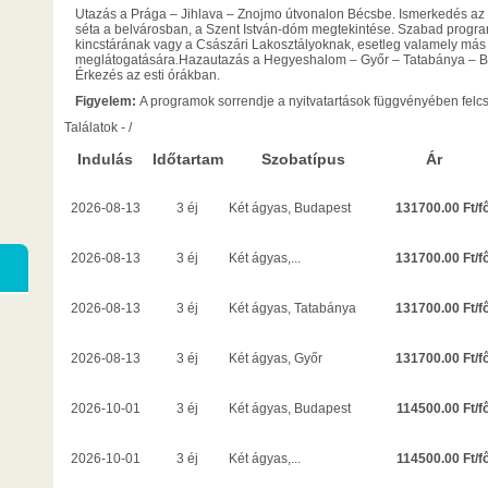
Utazás a Prága – Jihlava – Znojmo útvonalon Bécsbe. Ismerkedés az 
séta a belvárosban, a Szent István-dóm megtekintése. Szabad program
kincstárának vagy a Császári Lakosztályoknak, esetleg valamely m
meglátogatására.Hazautazás a Hegyeshalom – Győr – Tatabánya – B
Érkezés az esti órákban.
Figyelem:
A programok sorrendje a nyitvatartások függvényében felcs
Találatok
-
/
Indulás
Időtartam
Szobatípus
Ár
131700.00 Ft/f
2026-08-13
3 éj
Két ágyas, Budapest
131700.00 Ft/f
2026-08-13
3 éj
Két ágyas,...
131700.00 Ft/f
2026-08-13
3 éj
Két ágyas, Tatabánya
131700.00 Ft/f
2026-08-13
3 éj
Két ágyas, Győr
114500.00 Ft/f
2026-10-01
3 éj
Két ágyas, Budapest
114500.00 Ft/f
2026-10-01
3 éj
Két ágyas,...