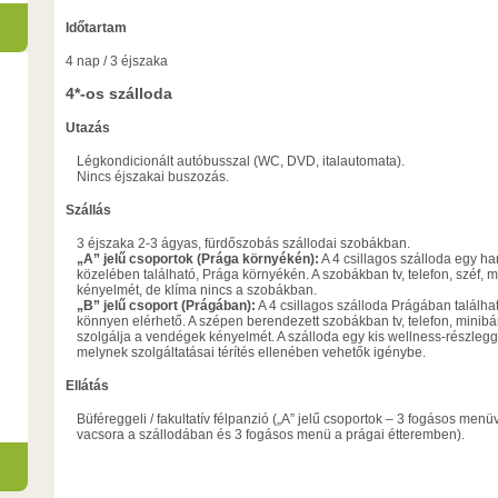
Időtartam
4 nap / 3 éjszaka
4*-os szálloda
Utazás
Légkondicionált autóbusszal (WC, DVD, italautomata).
Nincs éjszakai buszozás.
Szállás
3 éjszaka 2-3 ágyas, fürdőszobás szállodai szobákban.
„A” jelű csoportok (Prága környékén):
A 4 csillagos szálloda egy h
közelében található, Prága környékén. A szobákban tv, telefon, széf, 
kényelmét, de klíma nincs a szobákban.
„B” jelű csoport (Prágában):
A 4 csillagos szálloda Prágában találhat
könnyen elérhető. A szépen berendezett szobákban tv, telefon, minibár
szolgálja a vendégek kényelmét. A szálloda egy kis wellness-részlegge
melynek szolgáltatásai térítés ellenében vehetők igénybe.
Ellátás
Büféreggeli / fakultatív félpanzió („A” jelű csoportok – 3 fogásos menü
vacsora a szállodában és 3 fogásos menü a prágai étteremben).