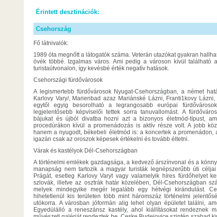
Érintett desztinációk:
Csehország
Fő látnivalók:
1989 óta megnőtt a látogatók száma. Veterán utazókat gyakran hall
övék többé. Izgalmas város. Ami pedig a városon kívül található 
turistaútvonalon, így kevésbé érték negatív hatások.
Csehországi fürdővárosok
A legismertebb fürdővárosok Nyugat-Csehországban, a német határ
Karlovy Vary/, Marienbad azaz Mariánské Lázni, Franti1kovy Lázni,
egytől egyig besorolható a legrangosabb európai fürdővárosok
legjelentősebb képviselői tettek sorra tanuvallomást. A fürdővá
bájukat és újból divatba hozni azt a bizonyos életmód-típust, a
procedúrákon kívül a promenádozás is aktív része volt. A jobb köz
hanem a nyugodt, békebeli életmód is: a koncertek a promenádon, a
igazán csak az oroszok képesek értékelni és tovább éltetni.
Várak és kastélyok Dél-Csehországban
A történelmi emlékek gazdagsága, a kedvező árszínvonal és a könn
manapság nem tartozik a magyar turisták legnépszerűbb úti céljai 
Prágát, esetleg Karlovy Varyt vagy valamelyik híres fürdőhelyet k
szlovák, illetve az osztrák határ közelében, Dél-Csehországban sz
melyek mindegyike megér legalább egy hétvégi kirándulást. Ce
hihetetlenül kis területen több mint háromszáz történelmi jelentő
utókorra. A városban jóformán alig lehet olyan épületet találni, a
Egyedülálló a reneszánsz kastély, ahol kiállításokat rendeznek 
művészeti galériát rendeztek be. Ceske Budejovice szintén szabad kir