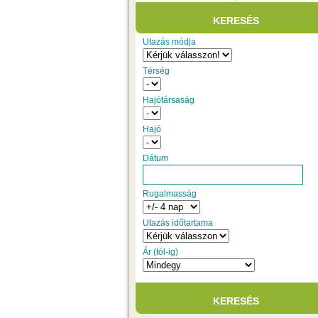
Utazás módja
Térség
Hajótársaság
Hajó
Dátum
Rugalmasság
Utazás időtartama
Ár (tól-ig)