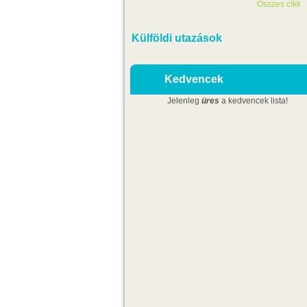
Összes cikk
Külföldi utazások
Kedvencek
Jelenleg
üres
a kedvencek lista!