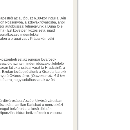
apestről az autóbusz 6.30-kor indul a Déli
lon Pozsonyba, a szlovák fővárosba, ahol
ször autóbusszal felmegyünk a Duna fölé
a). Ezt követően közös séta, majd
r vonatkozású műemlékkel
alon a prágai vagy Prága környéki
 köszönheti ezt az európai fővárosok
sszióig szinte minden időszakot felölelő
rán látjuk a prágai várat (a Hradzsint), a
ál. Ezután továbbsétálunk a Kisoldal barokk
nyörű Óváros térre.
(Összesen kb. 4-5 km
dő arra, hogy sétálhassanak az ősi
 fürdővárosába. A szép fekvésű városban
őszakára, amikor Karlsbad a nemzetközi
 prágai belvárosba a késő délutáni
félpanziós felárat befizetőknek a vacsora