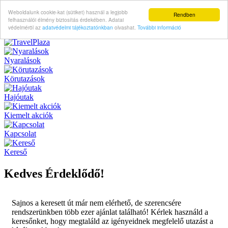
Weboldalunk cookie-kat (sütiket) használ a legjobb
Rendben
felhasználói élmény biztosítás érdekében. Adatai
védelméröl az
adatvédelmi tájékoztatónkban
olvashat.
További információ
Nyaralások
Körutazások
Hajóutak
Kiemelt akciók
Kapcsolat
Kereső
Kedves Érdeklődő!
Sajnos a keresett út már nem elérhető, de szerencsére
rendszerünkben több ezer ajánlat található! Kérlek használd a
keresőnket, hogy megtaláld az igényeidnek megfelelő utazást a