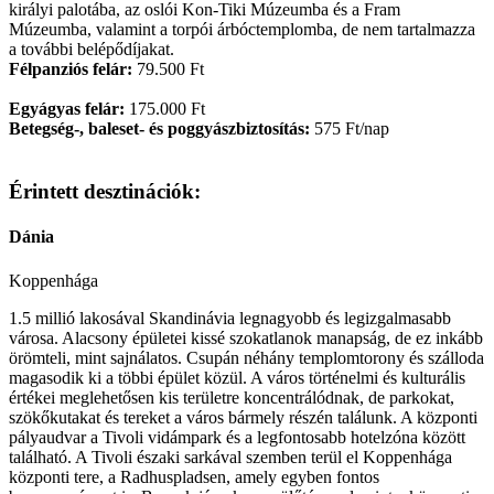
királyi palotába, az oslói Kon-Tiki Múzeumba és a Fram
Múzeumba, valamint a torpói árbóctemplomba, de nem tartalmazza
a
további belépődíjakat.
Félpanziós felár:
79.500 Ft
Egyágyas felár:
175.000 Ft
Betegség-, baleset- és poggyászbiztosítás:
575 Ft/nap
Érintett desztinációk:
Dánia
Koppenhága
1.5 millió lakosával Skandinávia legnagyobb és legizgalmasabb
városa. Alacsony épületei kissé szokatlanok manapság, de ez inkább
örömteli, mint sajnálatos. Csupán néhány templomtorony és szálloda
magasodik ki a többi épület közül. A város történelmi és kulturális
értékei meglehetősen kis területre koncentrálódnak, de parkokat,
szökőkutakat és tereket a város bármely részén találunk. A központi
pályaudvar a Tivoli vidámpark és a legfontosabb hotelzóna között
található. A Tivoli északi sarkával szemben terül el Koppenhága
központi tere, a Radhuspladsen, amely egyben fontos