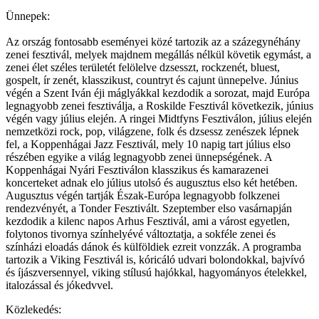
Ünnepek:
Az ország fontosabb eseményei közé tartozik az a százegynéhány
zenei fesztivál, melyek majdnem megállás nélkül követik egymást, a
zenei élet széles területét felölelve dzsesszt, rockzenét, bluest,
gospelt, ír zenét, klasszikust, countryt és cajunt ünnepelve. Június
végén a Szent Iván éji máglyákkal kezdodik a sorozat, majd Európa
legnagyobb zenei fesztiválja, a Roskilde Fesztivál következik, június
végén vagy július elején. A ringei Midtfyns Fesztiválon, július elején
nemzetközi rock, pop, világzene, folk és dzsessz zenészek lépnek
fel, a Koppenhágai Jazz Fesztivál, mely 10 napig tart július elso
részében egyike a világ legnagyobb zenei ünnepségének. A
Koppenhágai Nyári Fesztiválon klasszikus és kamarazenei
koncerteket adnak elo július utolsó és augusztus elso két hetében.
Augusztus végén tartják Észak-Európa legnagyobb folkzenei
rendezvényét, a Tonder Fesztivált. Szeptember elso vasárnapján
kezdodik a kilenc napos Arhus Fesztivál, ami a várost egyetlen,
folytonos tivornya színhelyévé változtatja, a sokféle zenei és
színházi eloadás dánok és külföldiek ezreit vonzzák. A programba
tartozik a Viking Fesztivál is, kóricáló udvari bolondokkal, bajvívó
és íjászversennyel, viking stílusú hajókkal, hagyományos ételekkel,
italozással és jókedvvel.
Közlekedés: