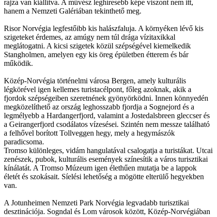
rajza van kiállítva. A művész leghíresebb képe viszont nem itt,
hanem a Nemzeti Galériában tekinthető meg.
Risor Norvégia legfestőibb kis halászfaluja. A környéken lévő kis
szigeteket érdemes, az amúgy nem túl drága vízitaxikkal
meglátogatni. A kicsi szigetek közül szépségével kiemelkedik
Stangholmen, amelyen egy kis öreg épületben étterem és bár
működik.
Közép-Norvégia történelmi városa Bergen, amely kulturális
légkörével igen kellemes turistacélpont, főleg azoknak, akik a
fjordok szépségeiben szeretnének gyönyörködni. Innen könnyedén
megközelíthető az ország leghosszabb fjordja a Sognejord és a
legmélyebb a Hardangerfjord, valamint a Jostedalsbreen gleccser és
a Geirangerfjord csodálatos vízesései. Szintén nem messze található
a felhővel borított Tollveggen hegy, mely a hegymászók
paradicsoma.
Tromso különleges, vidám hangulatával csalogatja a turistákat. Utcai
zenészek, pubok, kulturális események színesítik a város turisztikai
kínálatát. A Tromso Múzeum igen élethűen mutatja be a lappok
életét és szokásait. Síelési lehetőség a mögötte elterülő hegyekben
van.
A Jotunheimen Nemzeti Park Norvégia legvadabb turisztikai
desztinációja. Sogndal és Lom városok között, Közép-Norvégiában