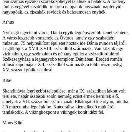
ban számos éjszakai szórakozóhelyet találnak a fiatalok. A főidény
június végével kezdődik, mikor a nappalok hosszúak, napfénytől
ragyogóak, az éjszakák rövidek és balzsamosan enyhék.
Arhus
Nyüzsgő egyetemi város, Dánia egyik legnépszerűbb zenei színtere.
A város legszebb vonzereje az Óváros, amely egy szabadtéri
múzeum. 75 helyreállított épületet hoztak ide Dánia minden tájáról.
Legtöbbjük a XVII-XVIII. századból származik. Van köztük egy
vízimalom, egy szélmalom és néhány épület a századfordulóról.
Székesegyháza a legnagyobb templom Dániában. Eredeti román
stílusú kápolnája a XII. századból származik, a többi része pedig
XV. századi gótikus stílusú.
Ribe
Skandinávia legrégebbi települése, már a IX. században lakott volt
területe, habár ásatások során nemrég ezüst érmék kerültek elő,
amelyek a VII: századból származnak. Ellátogatni ide olyan, mintha
élő múzeumba lépnénk be. Katedrálisa kiemelkedő múltjáról
tanúskodik. A vikingközpont a vikingek korát idézi fel.
Mons Klint