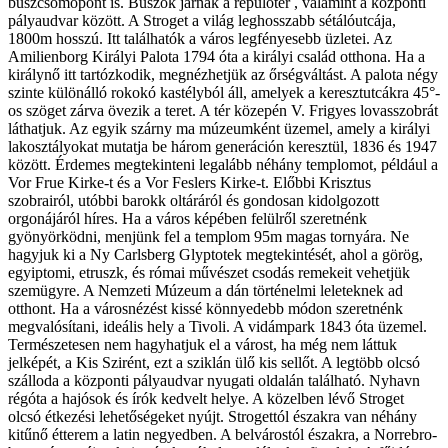
buszcsomópont is. Buszok járnak a repülőtér , valamint a központi
pályaudvar között. A Stroget a világ leghosszabb sétálóutcája,
1800m hosszú. Itt találhatók a város legfényesebb üzletei. Az
Amilienborg Királyi Palota 1794 óta a királyi család otthona. Ha a
királynő itt tartózkodik, megnézhetjük az őrségváltást. A palota négy
szinte különálló rokokó kastélyból áll, amelyek a keresztutcákra 45°-
os szöget zárva övezik a teret. A tér közepén V. Frigyes lovasszobrát
láthatjuk. Az egyik szárny ma múzeumként üzemel, amely a királyi
lakosztályokat mutatja be három generáción keresztül, 1836 és 1947
között. Érdemes megtekinteni legalább néhány templomot, például a
Vor Frue Kirke-t és a Vor Feslers Kirke-t. Előbbi Krisztus
szobrairól, utóbbi barokk oltáráról és gondosan kidolgozott
orgonájáról híres. Ha a város képében felülről szeretnénk
gyönyörködni, menjünk fel a templom 95m magas tornyára. Ne
hagyjuk ki a Ny Carlsberg Glyptotek megtekintését, ahol a görög,
egyiptomi, etruszk, és római művészet csodás remekeit vehetjük
szemügyre. A Nemzeti Múzeum a dán történelmi leleteknek ad
otthont. Ha a városnézést kissé könnyedebb módon szeretnénk
megvalósítani, ideális hely a Tivoli. A vidámpark 1843 óta üzemel.
Természetesen nem hagyhatjuk el a várost, ha még nem láttuk
jelképét, a Kis Szirént, ezt a sziklán ülő kis sellőt. A legtöbb olcsó
szálloda a központi pályaudvar nyugati oldalán található. Nyhavn
régóta a hajósok és írók kedvelt helye. A közelben lévő Stroget
olcsó étkezési lehetőségeket nyújt. Strogettól északra van néhány
kitűnő étterem a latin negyedben. A belvárostól északra, a Norrebro-