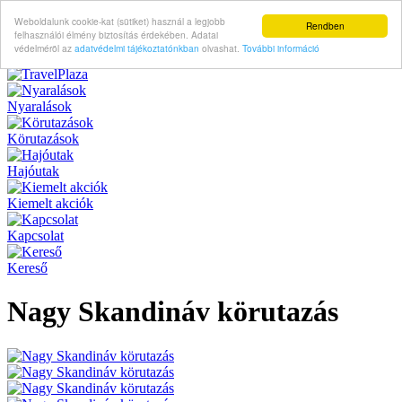
Weboldalunk cookie-kat (sütiket) használ a legjobb
Rendben
felhasználói élmény biztosítás érdekében. Adatai
védelméröl az
adatvédelmi tájékoztatónkban
olvashat.
További információ
Nyaralások
Körutazások
Hajóutak
Kiemelt akciók
Kapcsolat
Kereső
Nagy Skandináv körutazás