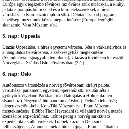
Európa egyik legszebb fővárosa (az óváros szűk utcácskái, a királyi
palota a pompás bútorzattal és a koronaékszerekkel, a híres
városháza, a Koronázótemplom stb.). Délután szabad program,
lehetőség múzeumok közös megtekintésére (Európa legrégibb
skanzenje, Vasa Múzeum stb.).
5. nap: Uppsala
Utazás Uppsalába, a híres egyetemi városba. Séta a várkastélyhoz és
a hangulatos belvárosban, a székesegyház megtekintése
(Skandinávia legnagyobb temploma). Utazás a tóvidéken keresztül
Norvégiába. Szállás Oslo elővárosában (2 éj).
6. nap: Oslo
Autóbuszos városnézés a norvég fővárosban: királyi palota,
városháza, parlament, egyetem, operaház stb. Ezután séta a
gyönyörű Vigeland Parkban, majd látogatás a Holmenkollen
sísánchoz (lélegzetelállító panoráma Oslóra). Délután lehetőség
idegenvezetőnkkel a Kon-Tiki Múzeum és a Fram Múzeum
megtekintésére. Előbbi Thor Heyerdahl (a világhírű norvég utazó)
szenzációs expedícióinak, utóbbi pedig a norvég sarkkutató
expedícióknak állít emléket. Többek között a Déli-sark
felfedezőjének, Amundsennek a híres hajója, a Fram is látható a