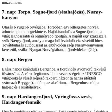
múzeumban.
7. nap: Torpo, Sogne-fjord (sétahajózás), Nærøy-
kanyon
Utazás Nyugat-Norvégiába. Torpóban egy jellegzetes norvég
árbóctemplom megtekintése. Hajókirándulás a Sogne-fjordon, a
világ leghosszabb és legmélyebb fjordján. A hajóút egy szakasza a
szűk Nærøy-fjord, amely a magasból lezúduló vízeséseiről híres.
Továbbutazás autóbusszal az elbűvölően szép Nærøy-kanyonon
keresztül, szállás Nyugat-Norvégiában, a fjordvidéken (2 éj).
8. nap: Bergen
Egész napos kirándulás Bergenbe, a fjordvidék gyönyörű fekvésű
fővárosába. A város legfontosabb nevezetességei: az UNESCO
világörökség részét képező rakparti házsor (a hanza időkből
származó Bryggen), a dóm, az akvárium, a Bergenhus erőd, a
halpiac és a kilátóhelyek.
9. nap: Hardanger-fjord, Vøringfoss-vízesés,
Hardanger-fennsík
Utazás csodálatos tájakon keresztül Svédország irányába. Átkelés a