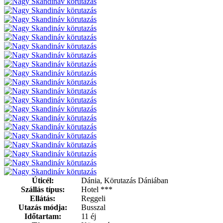
Úticél:
Dánia, Körutazás Dániában
Szállás típus:
Hotel ***
Ellátás:
Reggeli
Utazás módja:
Busszal
Időtartam:
11 éj