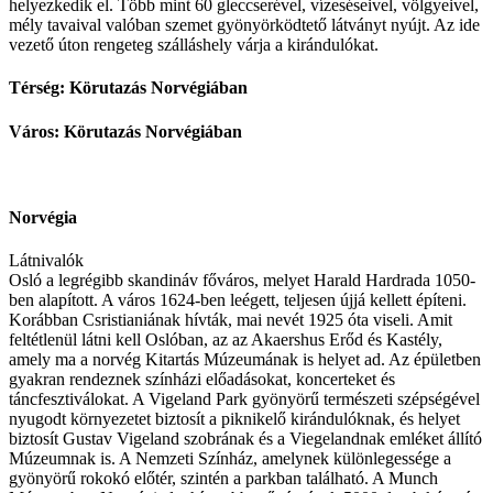
helyezkedik el. Több mint 60 gleccserével, vízeséseivel, völgyeivel,
mély tavaival valóban szemet gyönyörködtető látványt nyújt. Az ide
vezető úton rengeteg szálláshely várja a kirándulókat.
Térség: Körutazás Norvégiában
Város: Körutazás Norvégiában
Norvégia
Látnivalók
Osló a legrégibb skandináv főváros, melyet Harald Hardrada 1050-
ben alapított. A város 1624-ben leégett, teljesen újjá kellett építeni.
Korábban Csristianiának hívták, mai nevét 1925 óta viseli. Amit
feltétlenül látni kell Oslóban, az az Akaershus Erőd és Kastély,
amely ma a norvég Kitartás Múzeumának is helyet ad. Az épületben
gyakran rendeznek színházi előadásokat, koncerteket és
táncfesztiválokat. A Vigeland Park gyönyörű természeti szépségével
nyugodt környezetet biztosít a piknikelő kirándulóknak, és helyet
biztosít Gustav Vigeland szobrának és a Viegelandnak emléket állító
Múzeumnak is. A Nemzeti Színház, amelynek különlegessége a
gyönyörű rokokó előtér, szintén a parkban található. A Munch