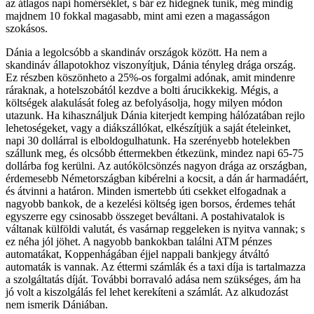
az átlagos napi homérséklet, s bár ez hidegnek tunik, még mindig
majdnem 10 fokkal magasabb, mint ami ezen a magasságon
szokásos.
Dánia a legolcsóbb a skandináv országok között. Ha nem a
skandináv állapotokhoz viszonyítjuk, Dánia tényleg drága ország.
Ez részben köszönheto a 25%-os forgalmi adónak, amit mindenre
ráraknak, a hotelszobától kezdve a bolti árucikkekig. Mégis, a
költségek alakulását foleg az befolyásolja, hogy milyen módon
utazunk. Ha kihasználjuk Dánia kiterjedt kemping hálózatában rejlo
lehetoségeket, vagy a diákszállókat, elkészítjük a saját ételeinket,
napi 30 dollárral is elboldogulhatunk. Ha szerényebb hotelekben
szállunk meg, és olcsóbb éttermekben étkezünk, mindez napi 65-75
dollárba fog kerülni. Az autókölcsönzés nagyon drága az országban,
érdemesebb Németországban kibérelni a kocsit, a dán ár harmadáért,
és átvinni a határon. Minden ismertebb úti csekket elfogadnak a
nagyobb bankok, de a kezelési költség igen borsos, érdemes tehát
egyszerre egy csinosabb összeget beváltani. A postahivatalok is
váltanak külföldi valutát, és vasárnap reggeleken is nyitva vannak; s
ez néha jól jöhet. A nagyobb bankokban találni ATM pénzes
automatákat, Koppenhágában éjjel nappali bankjegy átváltó
automaták is vannak. Az éttermi számlák és a taxi díja is tartalmazza
a szolgáltatás díját. További borravaló adása nem szükséges, ám ha
jó volt a kiszolgálás fel lehet kerekíteni a számlát. Az alkudozást
nem ismerik Dániában.