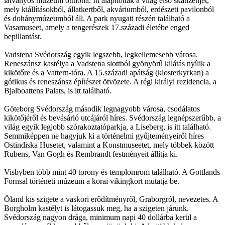
látványos múzeum otthona. Itt alapították a világ első skanzenjét,
mely kiállításokból, állatkertből, akváriumból, erdészeti pavilonból
és dohánymúzeumból áll. A park nyugati részén található a
Vasamuseet, amely a tengerészek 17.századi életébe enged
bepillantást.
Vadstena Svédország egyik legszebb, legkellemesebb városa.
Reneszánsz kastélya a Vadstena slottból gyönyörű kilátás nyílik a
kikötőre és a Vattern-tóra. A 15.századi apátság (klosterkyrkan) a
gótikus és reneszánsz építészet ötvözete. A régi királyi rezidencia, a
Bjalboattens Palats, is itt található.
Göteborg Svédország második legnagyobb városa, csodálatos
kikötőjéről és bevásárló utcájáról híres. Svédország legnépszerűbb, a
világ egyik legjobb szórakoztatóparkja, a Liseberg, is itt található.
Semmiképpen ne hagyjuk ki a történelmi gyűjteményeiről híres
Ostindiska Husetet, valamint a Konstmuseetet, mely többek között
Rubens, Van Gogh és Rembrandt festményeit állítja ki.
Visbyben több mint 40 torony és templomrom található. A Gottlands
Fornsal történeti múzeum a korai vikingkort mutatja be.
Öland kis szigete a vaskori erődítményről, Graborgról, nevezetes. A
Borgholm kastélyt is látogassuk meg, ha a szigeten járunk.
Svédország nagyon drága, minimum napi 40 dollárba kerül a