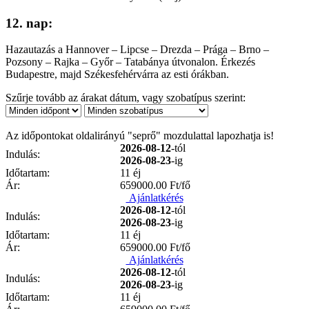
12. nap:
Hazautazás a Hannover – Lipcse – Drezda – Prága – Brno –
Pozsony – Rajka – Győr – Tatabánya útvonalon. Érkezés
Budapestre, majd Székesfehérvárra az esti órákban.
Szűrje tovább az árakat dátum, vagy szobatípus szerint:
Az időpontokat oldalirányú "seprő" mozdulattal lapozhatja is!
2026-08-12
-tól
Indulás:
2026-08-23
-ig
Időtartam:
11 éj
Ár:
659000.00
Ft/fő
Ajánlatkérés
2026-08-12
-tól
Indulás:
2026-08-23
-ig
Időtartam:
11 éj
Ár:
659000.00
Ft/fő
Ajánlatkérés
2026-08-12
-tól
Indulás:
2026-08-23
-ig
Időtartam:
11 éj