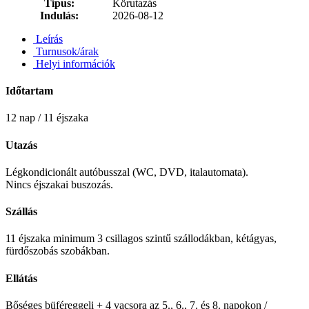
Típus:
Körutazás
Indulás:
2026-08-12
Leírás
Turnusok/árak
Helyi információk
Időtartam
12 nap / 11 éjszaka
Utazás
Légkondicionált autóbusszal (WC, DVD, italautomata).
Nincs éjszakai buszozás.
Szállás
11 éjszaka minimum 3 csillagos szintű szállodákban, kétágyas,
fürdőszobás szobákban.
Ellátás
Bőséges büféreggeli + 4 vacsora az 5., 6., 7. és 8. napokon /