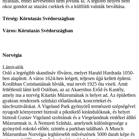
nyaralás, ennél kevesebből nem jövünk ki. A legtöbb helyen nem
okoz gondot az utazási csekkek és a külföldi valuták beváltása.
Térség: Körutazás Svédországban
Város: Körutazás Svédországban
Norvégia
Látnivalók
Osló a legrégibb skandináv főváros, melyet Harald Hardrada 1050-
ben alapított. A város 1624-ben leégett, teljesen újjá kellett építeni.
Korábban Csristianiának hívták, mai nevét 1925 óta viseli. Amit
feltétlenül látni kell Oslóban, az az Akaershus Erőd és Kastély,
amely ma a norvég Kitartás Múzeumának is helyet ad. Az épületben
gyakran rendeznek színházi előadásokat, koncerteket és
táncfesztiválokat. A Vigeland Park gyönyörű természeti szépségével
nyugodt környezetet biztosít a piknikelő kirándulóknak, és helyet
biztosít Gustav Vigeland szobrának és a Viegelandnak emléket állító
Múzeumnak is. A Nemzeti Színház, amelynek különlegessége a
gyönyörű rokokó előtér, szintén a parkban található. A Munch
Múzeumban Norvégia leghíresebb művészének 5000 darab képe és