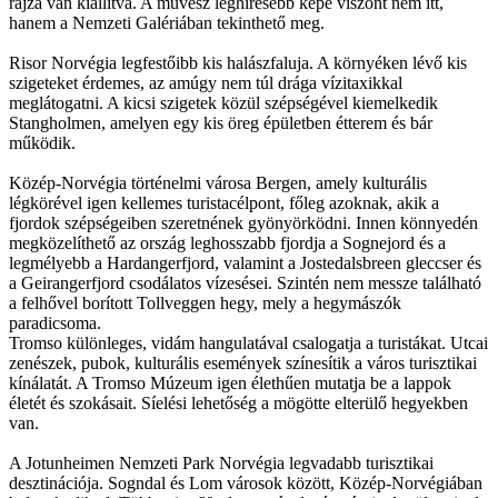
rajza van kiállítva. A művész leghíresebb képe viszont nem itt,
hanem a Nemzeti Galériában tekinthető meg.
Risor Norvégia legfestőibb kis halászfaluja. A környéken lévő kis
szigeteket érdemes, az amúgy nem túl drága vízitaxikkal
meglátogatni. A kicsi szigetek közül szépségével kiemelkedik
Stangholmen, amelyen egy kis öreg épületben étterem és bár
működik.
Közép-Norvégia történelmi városa Bergen, amely kulturális
légkörével igen kellemes turistacélpont, főleg azoknak, akik a
fjordok szépségeiben szeretnének gyönyörködni. Innen könnyedén
megközelíthető az ország leghosszabb fjordja a Sognejord és a
legmélyebb a Hardangerfjord, valamint a Jostedalsbreen gleccser és
a Geirangerfjord csodálatos vízesései. Szintén nem messze található
a felhővel borított Tollveggen hegy, mely a hegymászók
paradicsoma.
Tromso különleges, vidám hangulatával csalogatja a turistákat. Utcai
zenészek, pubok, kulturális események színesítik a város turisztikai
kínálatát. A Tromso Múzeum igen élethűen mutatja be a lappok
életét és szokásait. Síelési lehetőség a mögötte elterülő hegyekben
van.
A Jotunheimen Nemzeti Park Norvégia legvadabb turisztikai
desztinációja. Sogndal és Lom városok között, Közép-Norvégiában