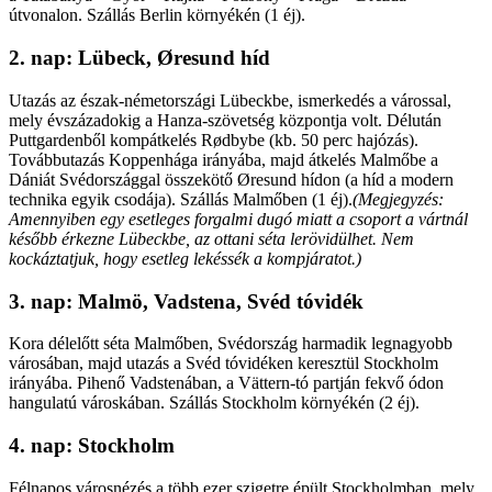
útvonalon. Szállás Berlin környékén (1 éj).
2. nap: Lübeck, Øresund híd
Utazás az észak-németországi Lübeckbe, ismerkedés a várossal,
mely évszázadokig a Hanza-szövetség központja volt. Délután
Puttgardenből kompátkelés Rødbybe (kb. 50 perc hajózás).
Továbbutazás Koppenhága irányába, majd átkelés Malmőbe a
Dániát Svédországgal összekötő Øresund hídon (a híd a modern
technika egyik csodája). Szállás Malmőben (1 éj).
(Megjegyzés:
Amennyiben egy esetleges forgalmi dugó miatt a csoport a vártnál
később érkezne Lübeckbe, az ottani séta lerövidülhet. Nem
kockáztatjuk, hogy esetleg lekéssék a kompjáratot.)
3. nap: Malmö, Vadstena, Svéd tóvidék
Kora délelőtt séta Malmőben, Svédország harmadik legnagyobb
városában, majd utazás a Svéd tóvidéken keresztül Stockholm
irányába. Pihenő Vadstenában, a Vättern-tó partján fekvő ódon
hangulatú városkában. Szállás Stockholm környékén (2 éj).
4. nap: Stockholm
Félnapos városnézés a több ezer szigetre épült Stockholmban, mely