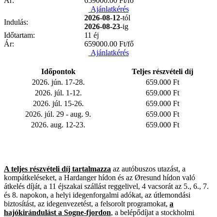
Ár:
659000.00
Ft/fő
Ajánlatkérés
2026-08-12
-tól
Indulás:
2026-08-23
-ig
Időtartam:
11 éj
Ár:
659000.00
Ft/fő
Ajánlatkérés
Időpontok
Teljes részvételi díj
2026. jún. 17-28.
659.000 Ft
2026. júl. 1-12.
659.000 Ft
2026. júl. 15-26.
659.000 Ft
2026. júl. 29 - aug. 9.
659.000 Ft
2026. aug. 12-23.
659.000 Ft
A teljes részvételi díj tartalmazza
az autóbuszos utazást, a
kompátkeléseket, a Hardanger hídon és az Øresund hídon való
átkelés díját, a 11 éjszakai szállást reggelivel, 4 vacsorát az 5., 6., 7.
és 8. napokon, a helyi idegenforgalmi adókat, az útlemondási
biztosítást, az idegenvezetést, a felsorolt programokat,
a
hajókirándulást a Sogne-fjordon
, a
belépődíjat a stockholmi