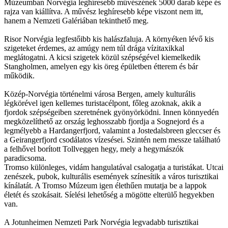
Múzeumban Norvégia leghíresebb művészének 5000 darab képe és
rajza van kiállítva. A művész leghíresebb képe viszont nem itt,
hanem a Nemzeti Galériában tekinthető meg.
Risor Norvégia legfestőibb kis halászfaluja. A környéken lévő kis
szigeteket érdemes, az amúgy nem túl drága vízitaxikkal
meglátogatni. A kicsi szigetek közül szépségével kiemelkedik
Stangholmen, amelyen egy kis öreg épületben étterem és bár
működik.
Közép-Norvégia történelmi városa Bergen, amely kulturális
légkörével igen kellemes turistacélpont, főleg azoknak, akik a
fjordok szépségeiben szeretnének gyönyörködni. Innen könnyedén
megközelíthető az ország leghosszabb fjordja a Sognejord és a
legmélyebb a Hardangerfjord, valamint a Jostedalsbreen gleccser és
a Geirangerfjord csodálatos vízesései. Szintén nem messze található
a felhővel borított Tollveggen hegy, mely a hegymászók
paradicsoma.
Tromso különleges, vidám hangulatával csalogatja a turistákat. Utcai
zenészek, pubok, kulturális események színesítik a város turisztikai
kínálatát. A Tromso Múzeum igen élethűen mutatja be a lappok
életét és szokásait. Síelési lehetőség a mögötte elterülő hegyekben
van.
A Jotunheimen Nemzeti Park Norvégia legvadabb turisztikai