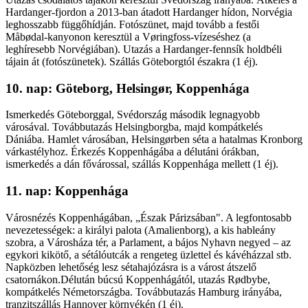
Hardanger-fjordon a 2013-ban átadott Hardanger hídon, Norvégia
leghosszabb függőhídján. Fotószünet, majd tovább a festői
Måbødal-kanyonon keresztül a Vøringfoss-vízeséshez (a
leghíresebb Norvégiában). Utazás a Hardanger-fennsík holdbéli
tájain át (fotószünetek). Szállás Göteborgtól északra (1 éj).
10. nap: Göteborg, Helsingør, Koppenhága
Ismerkedés Göteborggal, Svédország második legnagyobb
városával. Továbbutazás Helsingborgba, majd kompátkelés
Dániába. Hamlet városában, Helsingørben séta a hatalmas Kronborg
várkastélyhoz. Érkezés Koppenhágába a délutáni órákban,
ismerkedés a dán fővárossal, szállás Koppenhága mellett (1 éj).
11. nap: Koppenhága
Városnézés Koppenhágában, „Észak Párizsában". A legfontosabb
nevezetességek: a királyi palota (Amalienborg), a kis hableány
szobra, a Városháza tér, a Parlament, a bájos Nyhavn negyed – az
egykori kikötő, a sétálóutcák a rengeteg üzlettel és kávéházzal stb.
Napközben lehetőség lesz sétahajózásra is a várost átszelő
csatornákon.Délután búcsú Koppenhágától, utazás Rødbybe,
kompátkelés Németországba. Továbbutazás Hamburg irányába,
tranzitszállás Hannover környékén (1 éj).