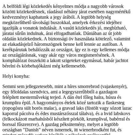
A belföldi légi közlekedés kényelmes módja a nagyobb városok
közötti közlekedésnek, ráadásul néhány járat esetében nagymértékű
kedvezményt kaphatunk a jegy árából. A legtöbb helység
megközelíthető távolsági buszokkal, amelyek érkezési idejéhez
igazítják a vonatok indulását. A vasúti közlekedés jó, megbízható,
járatai sűrűn indulnak, árai elfogadhatóak. Dániában az út jobb
oldalán közlekednek. A biztonsági öv használata kötelező, valamint
az elakadásjelző háromszögnek benne kell lennie az autóban. A
kerékpárutak behálózzák az országot, így ez is egy kellemes módja
az országjárásnak, vagy akár egy város megismerésének. A
komphálózat összeköti a lakott szigeteket egymással, habár jachtot
bérelni és körbehajókázni még kellemesebb.
Helyi konyha:
Semmi sem jellegzetesebb, mint a híres smorrebrod (vajaskenyér),
egy féloldalas szendvics, ami a legegyszerűbbtől a gazdagon
felépített mesterművekig terjed. A dán étel főleg halra, húsra és
krumplira épül. A hagyományos ételek közé tartozik a flaskesteg
(ropogósra sült borös malac), a gravad laks (füstölt vagy sózott lazac
kaporral pácolva és édes mustárszósszal tálalva), és a hvid labskovs
(felkockázott marhahúsból készített pörkölt, krumplival, babérral és
borssal fűszerezve). A gazdag péksütemény, melyet a legtöbb
országban "Danish" néven ismernek, itt wienerbrodként fut, és