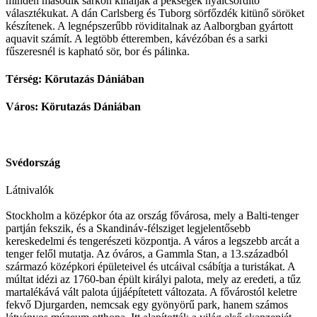
minden második sarkon kínálják a pékségek nyálcsordító
választékukat. A dán Carlsberg és Tuborg sörfőzdék kitünő söröket
készítenek. A legnépszerűbb röviditalnak az Aalborgban gyártott
aquavit számít. A legtöbb étteremben, kávézóban és a sarki
fűszeresnél is kapható sör, bor és pálinka.
Térség: Körutazás Dániában
Város: Körutazás Dániában
Svédország
Látnivalók
Stockholm a középkor óta az ország fővárosa, mely a Balti-tenger
partján fekszik, és a Skandináv-félsziget legjelentősebb
kereskedelmi és tengerészeti központja. A város a legszebb arcát a
tenger felől mutatja. Az óváros, a Gammla Stan, a 13.századból
származó középkori épületeivel és utcáival csábítja a turistákat. A
múltat idézi az 1760-ban épült királyi palota, mely az eredeti, a tűz
martalékává vált palota újjáépítetett változata. A fővárostól keletre
fekvő Djurgarden, nemcsak egy gyönyörű park, hanem számos