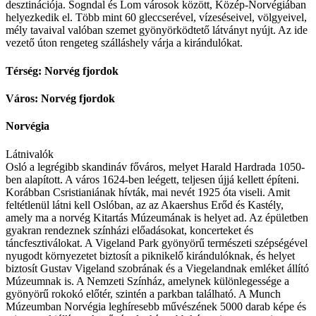
desztinációja. Sogndal és Lom városok között, Közép-Norvégiában
helyezkedik el. Több mint 60 gleccserével, vízeséseivel, völgyeivel,
mély tavaival valóban szemet gyönyörködtető látványt nyújt. Az ide
vezető úton rengeteg szálláshely várja a kirándulókat.
Térség: Norvég fjordok
Város: Norvég fjordok
Norvégia
Látnivalók
Osló a legrégibb skandináv főváros, melyet Harald Hardrada 1050-
ben alapított. A város 1624-ben leégett, teljesen újjá kellett építeni.
Korábban Csristianiának hívták, mai nevét 1925 óta viseli. Amit
feltétlenül látni kell Oslóban, az az Akaershus Erőd és Kastély,
amely ma a norvég Kitartás Múzeumának is helyet ad. Az épületben
gyakran rendeznek színházi előadásokat, koncerteket és
táncfesztiválokat. A Vigeland Park gyönyörű természeti szépségével
nyugodt környezetet biztosít a piknikelő kirándulóknak, és helyet
biztosít Gustav Vigeland szobrának és a Viegelandnak emléket állító
Múzeumnak is. A Nemzeti Színház, amelynek különlegessége a
gyönyörű rokokó előtér, szintén a parkban található. A Munch
Múzeumban Norvégia leghíresebb művészének 5000 darab képe és