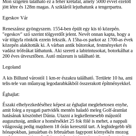
Mon szigetén található ez a fehér krétafal, amely 5000 évvel ezelőtt
jött létre és 128m magas. A szikláról lejuthatunk a tengerpartra.
Egeskov Vár
Reneszánsz gyöngyszem. 1554-ben épült egy kis tó közepén.
"egeskov" szó szerint tölgyerdőt jelent. Nevét onnan kapta, hogy a
vár tölgyfa rönkök ezrein fekszik. A 15ha-os parkot az 1700-as évek
közepén alakították ki. A várban antik bútorokat, festményeket és
vadász trófeákat láthatunk. Aki szereti a labirintusokat, botorkálhat a
200 éves útvesztőben. Autó múzeum is található itt.
Legoland
A kis Billund várostól 1 km-re északra található. Területe 10 ha, ami
telis-tele van műanyag legodarabkákból összerakott építményekkel.
Éghajlat:
Északi elhelyezkedéséhez képest az éghajlat meglehetosen enyhe,
amit foleg a nyugati partvidék mentén haladó meleg Golf-áramlat
hatásának köszönhet Dánia. Utazni a legkellemesebb májustól
augusztusig, amikor a homérséklet 25 fok fölé is mehet, a nappali
világosság pedig majdnem 18 órán keresztül tart. A leghidegebb téli
hónapokban, januárban és februárban fagypont környékén mozog