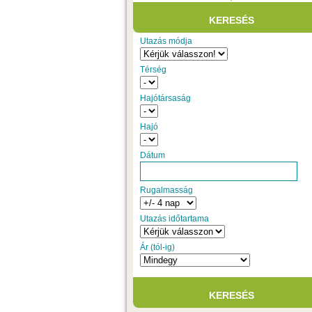
Utazás módja
Térség
Hajótársaság
Hajó
Dátum
Rugalmasság
Utazás időtartama
Ár (tól-ig)