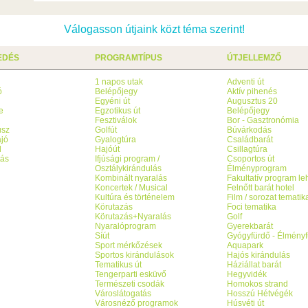
Válogasson útjaink közt téma szerint!
EDÉS
PROGRAMTÍPUS
ÚTJELLEMZŐ
1 napos utak
Adventi út
ó
Belépőjegy
Aktív pihenés
g
Egyéni út
Augusztus 20
e
Egzotikus út
Belépőjegy
Fesztiválok
Bor - Gasztronómia
usz
Golfút
Búvárkodás
jó
Gyalogtúra
Családbarát
l
Hajóút
Csillagtúra
tás
Ifjúsági program /
Csoportos út
Osztálykirándulás
Élményprogram
Kombinált nyaralás
Fakultatív program l
Koncertek / Musical
Felnőtt barát hotel
Kultúra és történelem
Film / sorozat tematik
Körutazás
Foci tematika
Körutazás+Nyaralás
Golf
Nyaralóprogram
Gyerekbarát
Síút
Gyógyfürdő - Élményf
Sport mérkőzések
Aquapark
Sportos kirándulások
Hajós kirándulás
Tematikus út
Háziállat barát
Tengerparti esküvő
Hegyvidék
Természeti csodák
Homokos strand
Városlátogatás
Hosszú Hétvégék
Városnéző programok
Húsvéti út