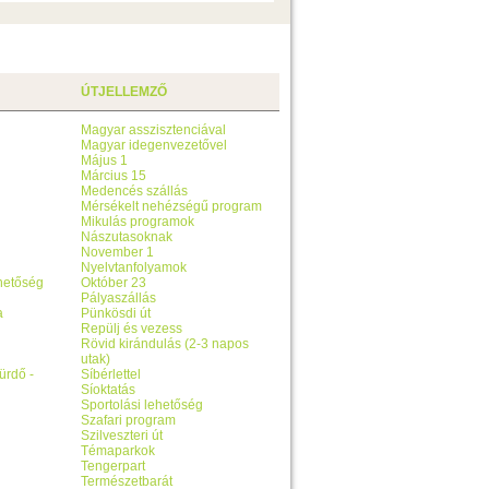
ÚTJELLEMZŐ
Magyar asszisztenciával
Magyar idegenvezetővel
Május 1
Március 15
Medencés szállás
Mérsékelt nehézségű program
Mikulás programok
Nászutasoknak
November 1
Nyelvtanfolyamok
ehetőség
Október 23
Pályaszállás
a
Pünkösdi út
Repülj és vezess
Rövid kirándulás (2-3 napos
utak)
ürdő -
Síbérlettel
Síoktatás
Sportolási lehetőség
Szafari program
Szilveszteri út
Témaparkok
Tengerpart
Természetbarát