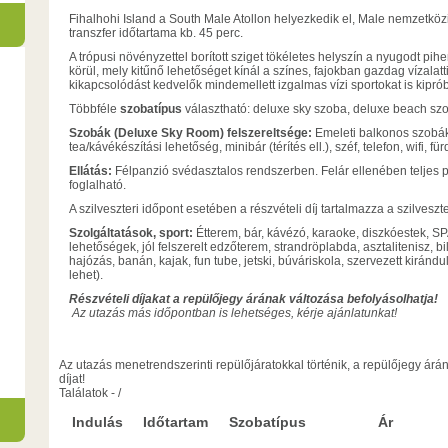
Fihalhohi Island a South Male Atollon helyezkedik el, Male nemzetközi
transzfer időtartama kb. 45 perc.
A trópusi növényzettel borított sziget tökéletes helyszín a nyugodt pihen
körül, mely kitűnő lehetőséget kínál a színes, fajokban gazdag vízalatti
kikapcsolódást kedvelők mindemellett izgalmas vízi sportokat is kipró
Többféle
szobatípus
választható: deluxe sky szoba, deluxe beach szob
Szobák (Deluxe Sky Room) felszereltsége:
Emeleti balkonos szobá
tea/kávékészítási lehetőség, minibár (térítés ell.), széf, telefon, wifi, 
Ellátás:
Félpanzió svédasztalos rendszerben. Felár ellenében teljes pan
foglalható.
A szilveszteri időpont esetében a részvételi díj tartalmazza a szilveszte
Szolgáltatások, sport:
Étterem, bár, kávézó, karaoke, diszkóestek, S
lehetőségek, jól felszerelt edzőterem, strandröplabda, asztalitenisz, bi
hajózás, banán, kajak, fun tube, jetski, búváriskola, szervezett kirándu
lehet).
Részvételi díjakat a repülőjegy árának változása befolyásolhatja!
Az utazás más időpontban is lehetséges, kérje ajánlatunkat!
Az utazás menetrendszerinti repülőjáratokkal történik, a repülőjegy árán
díjat!
Találatok
-
/
Indulás
Időtartam
Szobatípus
Ár