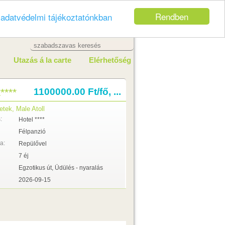
Rendben
z
adatvédelmi tájékoztatónkban
Utazás á la carte
Elérhetőség
****
1100000.00 Ft/fő, ...
etek, Male Atoll
:
Hotel ****
Félpanzió
a:
Repülővel
7 éj
Egzotikus út, Üdülés - nyaralás
2026-09-15