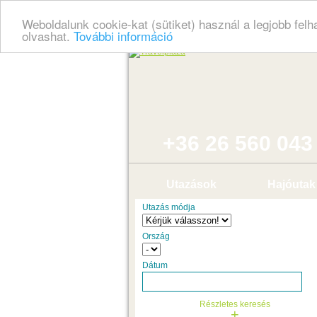
Weboldalunk cookie-kat (sütiket) használ a legjobb fel
olvashat.
További információ
+36 26 560 043
Utazások
Hajóutak
Utazás módja
Ország
Dátum
Részletes keresés
+