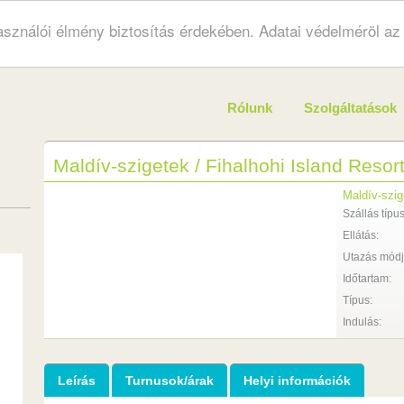
használói élmény biztosítás érdekében. Adatai védelméröl a
Rólunk
Szolgáltatások
Maldív-szigetek / Fihalhohi Island Resort
Maldív-szig
Szállás típus
Ellátás:
Utazás módj
Időtartam:
Típus:
Indulás:
Leírás
Turnusok/árak
Helyi információk