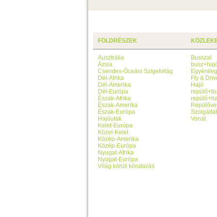
FÖLDRÉSZEK
KÖZLEK
Ausztrália
Busszal
Ázsia
busz+haj
Csendes-Óceáni Szigetvilág
Egyénile
Dél-Afrika
Fly & Driv
Dél-Amerika
Hajó
Dél-Európa
repülő+b
Észak-Afrika
repülő+ha
Észak-Amerika
Repülőve
Észak-Európa
Szolgálta
Hajóutak
Vonat
Kelet-Európa
Közel-Kelet
Közép-Amerika
Közép-Európa
Nyugat-Afrika
Nyugat-Európa
Világ körüli körutazás