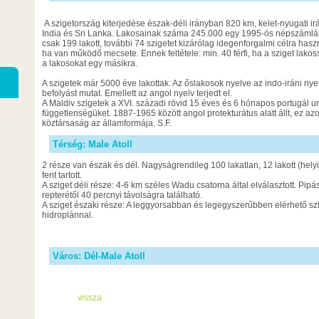
A szigetország kiterjedése észak-déli irányban 820 km, kelet-nyugati
India és Sri Lanka. Lakosainak száma 245.000 egy 1995-ös népszámlálá
csak 199 lakott, további 74 szigetet kizárólag idegenforgalmi célra hasz
ha van működő mecsete. Ennek feltétele: min. 40 férfi, ha a sziget lakos
a lakosokat egy másikra.
A szigetek már 5000 éve lakottak. Az őslakosok nyelve az indo-iráni nye
befolyást mutat. Emellett az angol nyelv terjedt el.
A Maldiv szigetek a XVI. századi rövid 15 éves és 6 hónapos portugál ur
függetlenségüket. 1887-1965 között angol protekturátus alatt állt, ez azo
köztársaság az államformája. S.F.
Térség: Male Atoll
2 része van észak és dél. Nagyságrendileg 100 lakatlan, 12 lakott (helyi
fent tartott.
A sziget déli része: 4-6 km széles Wadu csatorna által elválasztott. Pi
repterétől 40 percnyi távolságra található.
A sziget északi része: A leggyorsabban és legegyszerűbben elérhető sz
hidroplánnal.
Város: Dél-Male Atoll
vissza