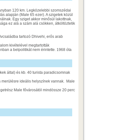
 irányban 120 km. Legközelebbi szomszédai
s alapján (Male 65 ezer). A szigetek közül
nálnak. Egy sziget akkor minősül lakottnak,
sága ez alá a szám alá csökken, átköltöztetik
lvcsaládba tartozó Dhivehi, erős arab
alom kivételével megtartották
nban a belpolitikát nem érintette. 1968 óta
kek által) és kb. 40 turista paradicsomnak
pás merülésre ideális helyszínek vannak. Male
igetrész Male fővárosától mindössze 20 perc