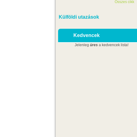
Összes cikk
Külföldi utazások
Kedvencek
Jelenleg
üres
a kedvencek lista!