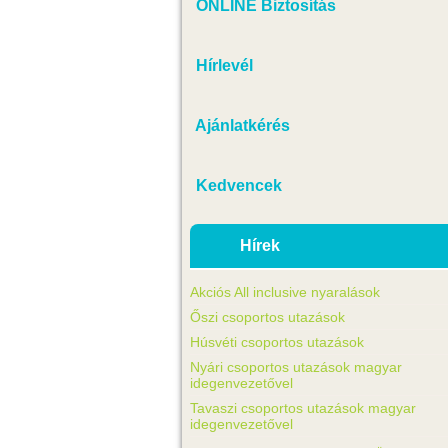
ONLINE Biztosítás
Hírlevél
Ajánlatkérés
Kedvencek
Hírek
Akciós All inclusive nyaralások
Őszi csoportos utazások
Húsvéti csoportos utazások
Nyári csoportos utazások magyar
idegenvezetővel
Tavaszi csoportos utazások magyar
idegenvezetővel