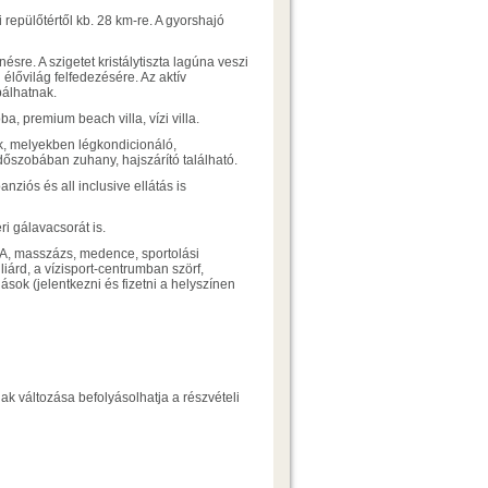
 repülőtértől kb. 28 km-re. A gyorshajó
ésre. A szigetet kristálytiszta lagúna veszi
 élővilág felfedezésére. Az aktív
bálhatnak.
a, premium beach villa, vízi villa.
k, melyekben légkondicionáló,
fürdőszobában zuhany, hajszárító található.
ziós és all inclusive ellátás is
ri gálavacsorát is.
PA, masszázs, medence, sportolási
lliárd, a vízisport-centrumban szörf,
lások (jelentkezni és fizetni a helyszínen
ak változása befolyásolhatja a részvételi