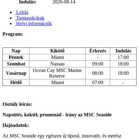
Indulás:
2026-08-14
Leírás
Turnusok/árak
Helyi információk
Program:
Nap
Kikötő
Érkezés
Indulás
Péntek
Miami
-
17:00
Szombat
Nassau
09:00
18:00
Ocean Cay MSC Marine
Vasárnap
08:00
18:00
Reserve
Hétfő
Miami
07:00
-
Osztály leírás:
Napsütés, koktél, promenád - irány az MSC Seaside
Hajóadatok:
Az MSC Seaside egy egészen új típusú, innovatív, és merész