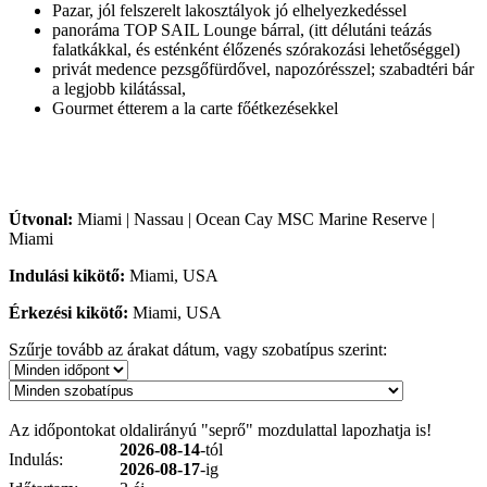
Pazar, jól felszerelt lakosztályok jó elhelyezkedéssel
panoráma TOP SAIL Lounge bárral, (itt délutáni teázás
falatkákkal, és esténként élőzenés szórakozási lehetőséggel)
privát medence pezsgőfürdővel, napozórésszel; szabadtéri bár
a legjobb kilátással,
Gourmet étterem a la carte főétkezésekkel
Útvonal:
Miami | Nassau | Ocean Cay MSC Marine Reserve |
Miami
Indulási kikötő:
Miami, USA
Érkezési kikötő:
Miami, USA
Szűrje tovább az árakat dátum, vagy szobatípus szerint:
Az időpontokat oldalirányú "seprő" mozdulattal lapozhatja is!
2026-08-14
-tól
Indulás:
2026-08-17
-ig