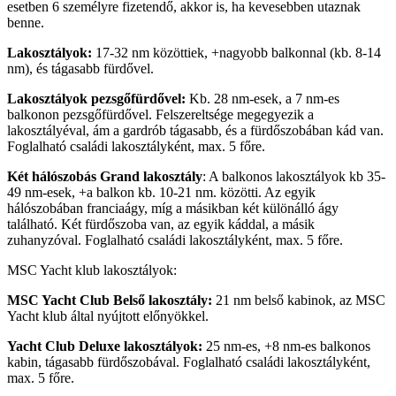
esetben 6 személyre fizetendő, akkor is, ha kevesebben utaznak
benne.
Lakosztályok:
17-32 nm közöttiek, +nagyobb balkonnal (kb. 8-14
nm), és tágasabb fürdővel.
Lakosztályok pezsgőfürdővel:
Kb. 28 nm-esek, a 7 nm-es
balkonon pezsgőfürdővel. Felszereltsége megegyezik a
lakosztályéval, ám a gardrób tágasabb, és a fürdőszobában kád van.
Foglalható családi lakosztályként, max. 5 főre.
Két hálószobás Grand lakosztály
: A balkonos lakosztályok kb 35-
49 nm-esek, +a balkon kb. 10-21 nm. közötti. Az egyik
hálószobában franciaágy, míg a másikban két különálló ágy
található. Két fürdőszoba van, az egyik káddal, a másik
zuhanyzóval. Foglalható családi lakosztályként, max. 5 főre.
MSC Yacht klub lakosztályok:
MSC Yacht Club Belső lakosztály:
21 nm belső kabinok, az MSC
Yacht klub által nyújtott előnyökkel.
Yacht Club Deluxe lakosztályok:
25 nm-es, +8 nm-es balkonos
kabin, tágasabb fürdőszobával. Foglalható családi lakosztályként,
max. 5 főre.