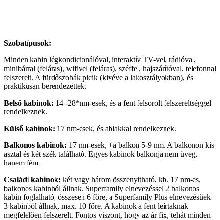
Szobatípusok:
Minden kabin légkondicionálóval, interaktív TV-vel, rádióval,
minibárral (feláras), wifivel (feláras), széffel, hajszárítóval, telefonnal
felszerelt. A fürdőszobák picik (kivéve a lakosztályokban), és
praktikusan berendezettek.
Belső kabinok:
14 -28*nm-esek, és a fent felsorolt felszereltséggel
rendelkeznek.
Külső kabinok:
17 nm-esek, és ablakkal rendelkeznek.
Balkonos kabinok:
17 nm-esek, +a balkon 5-9 nm. A balkonon kis
asztal és két szék található. Egyes kabinok balkonja nem üveg,
hanem fém.
Családi kabinok:
két vagy három összenyitható, kb. 17 nm-es,
balkonos kabinból állnak. Superfamily elnevezéssel 2 balkonos
kabin foglalható, összesen 6 főre, a Superfamily Plus elnevezésűek
3 kabinból állnak, max. 10 főre. A kabinok a fent leírtaknak
megfelelően felszerelt. Fontos viszont, hogy az ár fix, tehát minden