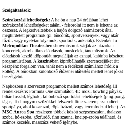
Szolgáltatások:
Szórakozási lehetőségek:
A hajón a nap 24 órájában lehet
szórakozási lehetőségeket találni - felsorolni itt nem is lehetne az
összeset. A legkedveltebbek a hajón dolgozó animátorok által
meghirdetett programok (pl. táncórák, sportversenyek, vagy akár
főző-, vagy nyelvtanfolyamok, sportórák, aukciók). Esténként a
Metropolitan Theater
-ben showműsorok várják az utazókat:
koncertek, akrobatikus előadások, musicelek, táncműsorok. Az
előadások kezdő időpontját megtalálják az aznapi, kabinba készített
programlistában. A
kaszinó
ban kipróbálhatják szerencséjüket (itt
készpénz forgalom van, tehát nem a fedélzeti számlához íródik a
költés). A bárokban különböző élőzenei aláfestés mellett lehet jókat
beszélgetni.
Napközben a szervezett programok mellett számos lehetőség áll
rendelkezésre: Formula One szimulátor, 4D mozi, bowling pályák,
biliárd asztal, léghoki, különböző sportolási lehetőségek (ping-pong,
tágas, Technogym eszözökkel felszerelt fitness-terem, szabadtéri
sportpálya, ahol kosarazni, röplabzázni, vagy teremfocizni lehet). Az
MSC Aurea Spa
részlegen többek között szépségszalon, thalasso
szoba, hó-szoba, gőzfürdő, finn szauna, kneipp-szoba található, és
számos kezelés, masszázs vehető igénybe.