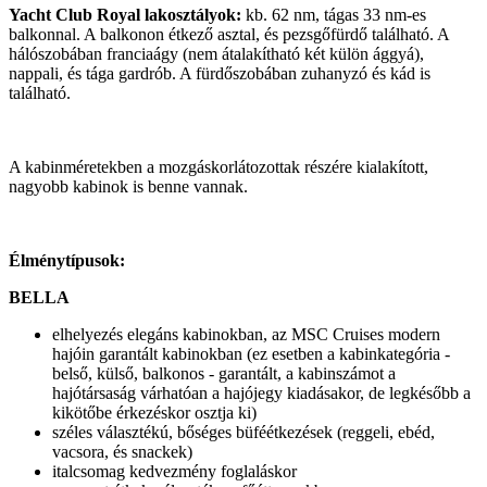
Yacht Club Royal lakosztályok:
kb. 62 nm, tágas 33 nm-es
balkonnal. A balkonon étkező asztal, és pezsgőfürdő található. A
hálószobában franciaágy (nem átalakítható két külön ággyá),
nappali, és tága gardrób. A fürdőszobában zuhanyzó és kád is
található.
A kabinméretekben a mozgáskorlátozottak részére kialakított,
nagyobb kabinok is benne vannak.
Élménytípusok:
BELLA
elhelyezés elegáns kabinokban, az MSC Cruises modern
hajóin garantált kabinokban (ez esetben a kabinkategória -
belső, külső, balkonos - garantált, a kabinszámot a
hajótársaság várhatóan a hajójegy kiadásakor, de legkésőbb a
kikötőbe érkezéskor osztja ki)
széles választékú, bőséges büféétkezések (reggeli, ebéd,
vacsora, és snackek)
italcsomag kedvezmény foglaláskor