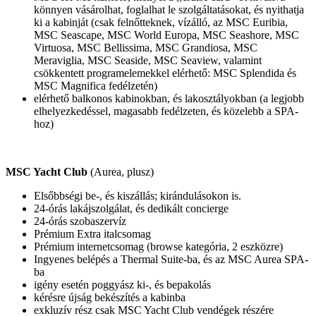
könnyen vásárolhat, foglalhat le szolgáltatásokat, és nyithatja
ki a kabinját (csak felnőtteknek, vízálló, az MSC Euribia,
MSC Seascape, MSC World Europa, MSC Seashore, MSC
Virtuosa, MSC Bellissima, MSC Grandiosa, MSC
Meraviglia, MSC Seaside, MSC Seaview, valamint
csökkentett programelemekkel elérhető: MSC Splendida és
MSC Magnifica fedélzetén)
elérhető balkonos kabinokban, és lakosztályokban (a legjobb
elhelyezkedéssel, magasabb fedélzeten, és közelebb a SPA-
hoz)
MSC Yacht Club
(Aurea, plusz)
Elsőbbségi be-, és kiszállás; kirándulásokon is.
24-órás lakájszolgálat, és dedikált concierge
24-órás szobaszervíz
Prémium Extra italcsomag
Prémium internetcsomag (browse kategória, 2 eszközre)
Ingyenes belépés a Thermal Suite-ba, és az MSC Aurea SPA-
ba
igény esetén poggyász ki-, és bepakolás
kérésre újság bekészítés a kabinba
exkluzív rész csak MSC Yacht Club vendégek részére