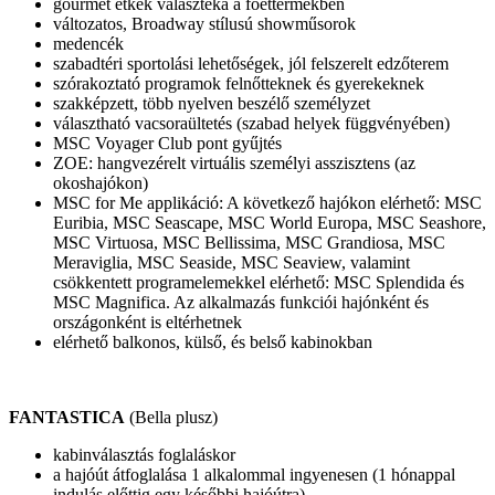
gourmet étkek választéka a főéttermekben
változatos, Broadway stílusú showműsorok
medencék
szabadtéri sportolási lehetőségek, jól felszerelt edzőterem
szórakoztató programok felnőtteknek és gyerekeknek
szakképzett, több nyelven beszélő személyzet
választható vacsoraültetés (szabad helyek függvényében)
MSC Voyager Club pont gyűjtés
ZOE: hangvezérelt virtuális személyi asszisztens (az
okoshajókon)
MSC for Me applikáció: A következő hajókon elérhető: MSC
Euribia, MSC Seascape, MSC World Europa, MSC Seashore,
MSC Virtuosa, MSC Bellissima, MSC Grandiosa, MSC
Meraviglia, MSC Seaside, MSC Seaview, valamint
csökkentett programelemekkel elérhető: MSC Splendida és
MSC Magnifica. Az alkalmazás funkciói hajónként és
országonként is eltérhetnek
elérhető balkonos, külső, és belső kabinokban
FANTASTICA
(Bella plusz)
kabinválasztás foglaláskor
a hajóút átfoglalása 1 alkalommal ingyenesen (1 hónappal
indulás előttig egy későbbi hajóútra)