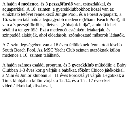
A hajón
4 medence, és 3 pezsgőfürdő
van, csúszdákkal, és
aquaparkkal. A 18. szinten, a gyerekklubbokhoz közel van az
elhúzható tetővel rendelkező Jungle Pool, és a Forest Aquapark, a
16. szinten található a legnagyobb medence (Miami Beach Pool), itt
van a 3 pezsgőfürdő is, illetve a ,,Sóhajok hídja", amin ki lehet
sétálni a tenger fölé. Ezt a medencét esténként letakarják, és
színpaddá alakítják, ahol előadások, szórakoztató műsorok láthatók.
A 7. szint legvégében van a 16 éven felülieknek fenntartott kisebb
South Beach Pool. Az MSC Yacht Club szinten utazóknak külön
medence a 16. szinten található.
A hajón számos családi program, és 3
gyerekklub
működik: a Baby
Clubban 1-3 éves korig várják a babákat, főként Chicco játékokkal,
a Mini és Junior klubban 3 - 11 éves korosztályt várják Legokkal; a
Tinik klubjában külön várják a 12-14, és a 15 - 17 éveseket
videójátékokkal, diszkóval,