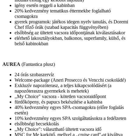
igény esetén reggeli a kabinban
20% kedvezmény tematikus éttermekbe foglalható
csomagokra
gyerek programok: játékos idegen nyelv tanulás, és Doremi
Chef főző órák (szabad kapacitás függvényében)
elsőbbség az ültetett vacsora időpontjának kiválasztásakor
elérhető lakosztályokban, balkonos, superfamily, külső, és
belső kabinokban
AUREA
(Fantastica plusz)
24 órás szobaszervíz
Welcome-package (Aneri Prosecco és Vencchi csokoládé)
Exkluzív napozóterasz, a teljes kikapcsolódásért (a
napozóteraszra gyermekek is mehetek)
,,My Choice" vacsora - kötetlen vacsoraidőpont
fürdőköpeny, és papucs bekészítése a kabinba
40% kedvezmény egyes SPA-csomagokra (előre foglalás
esetén)
10% kedvezmény egyes SPA szolgáltatásokra a fedélzeten
elsőbbségi becsekkolás
,,My Choice": választható ültetett vacsora idő
MSC for Me karkötő, mellyel a ,,cruise card"-ot kiváltva