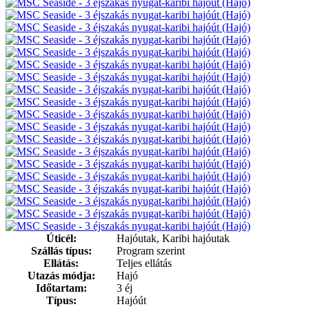
Úticél:
Hajóutak, Karibi hajóutak
Szállás típus:
Program szerint
Ellátás:
Teljes ellátás
Utazás módja:
Hajó
Időtartam:
3 éj
Típus:
Hajóút