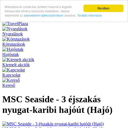
Weboldalunk cookie-kat (sütiket) használ a legjobb
Rendben
felhasználói élmény biztosítás érdekében. Adatai
védelméröl az
adatvédelmi tájékoztatónkban
olvashat.
További információ
Nyaralások
Körutazások
Hajóutak
Kiemelt akciók
Kapcsolat
Kereső
MSC Seaside - 3 éjszakás
nyugat-karibi hajóút (Hajó)