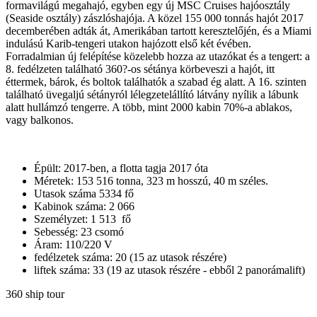
formavilágú megahajó, egyben egy új MSC Cruises hajóosztály
(Seaside osztály) zászlóshajója. A közel 155 000 tonnás hajót 2017
decemberében adták át, Amerikában tartott keresztelőjén, és a Miami
indulású Karib-tengeri utakon hajózott első két évében.
Forradalmian új felépítése közelebb hozza az utazókat és a tengert: a
8. fedélzeten található 360?-os sétánya körbeveszi a hajót, itt
éttermek, bárok, és boltok találhatók a szabad ég alatt. A 16. szinten
található üvegaljú sétányról lélegzetelállító látvány nyílik a lábunk
alatt hullámzó tengerre. A több, mint 2000 kabin 70%-a ablakos,
vagy balkonos.
Épült: 2017-ben, a flotta tagja 2017 óta
Méretek: 153 516 tonna, 323 m hosszú, 40 m széles.
Utasok száma 5334 fő
Kabinok száma: 2 066
Személyzet: 1 513 fő
Sebesség: 23 csomó
Áram: 110/220 V
fedélzetek száma: 20 (15 az utasok részére)
liftek száma: 33 (19 az utasok részére - ebből 2 panorámalift)
360 ship tour