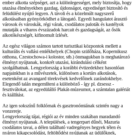
ember alkotta szépséget, azt a különlegességet, mely biztosítja, hogy
utazása élményekben gazdag, újdonságot, egyediséget biztosító és
felüdülést nyújtó legyen. A távoli és a közelmúlt nagyszerű
alkotásaiban gyönyörködhet a látogató. Egyedi hangulatot árasztó
városok és városkák, régi várak, csodálatos paloták és kastélyok
mutatják a viharos évszázadok harcait és gazdagságát, az ősök
alkotókészségét, kifinomult ízlését.
Az egész világon számon tartott turisztikai központok mellett a
kulturális és vallási emlékhelyek (Chopin szülőháza, Kopernikusz
otthona, Czestochowa-i kolostor, stb.) önmagukban is meghatározó
élményt nyújtanak, konkrét utazási, kirándulási célként
szolgálhatnak. Lengyelország a korábbi évtizedekhez hasonlóan
napjainkban is a művészetek, különösen a kortárs alkotások,
esetenként az avangard törekvések kedvelőinek zarándokhelye.
Elegendő talán megemlíteni a különböző - így pl. dzsessz -
fesztiválokat, az egyedülálló Plakát-múzeumot, a számtalan galériát
és kiállítást.
Az igen sokszínű folklórnak és gasztronómiának szintén nagy a
vonzereje.
Lengyelország tájai, régiói az év minden szakában maradandó
élményt nyújtanak. A települések, a tengerpart dűnéi, Mazuria
csodálatos tavai, a délen található vadregényes hegyek télen és
nyáron kikapcsolódást, feltöltődést nyújtanak az üdülőknek,