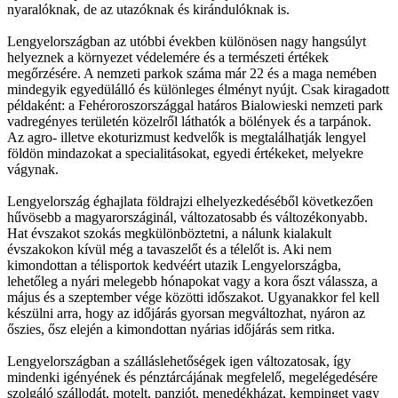
nyaralóknak, de az utazóknak és kirándulóknak is.
Lengyelországban az utóbbi években különösen nagy hangsúlyt
helyeznek a környezet védelemére és a természeti értékek
megőrzésére. A nemzeti parkok száma már 22 és a maga nemében
mindegyik egyedülálló és különleges élményt nyújt. Csak kiragadott
példaként: a Fehéroroszországgal határos Bialowieski nemzeti park
vadregényes területén közelről láthatók a bölények és a tarpánok.
Az agro- illetve ekoturizmust kedvelők is megtalálhatják lengyel
földön mindazokat a specialitásokat, egyedi értékeket, melyekre
vágynak.
Lengyelország éghajlata földrajzi elhelyezkedéséből következően
hűvösebb a magyarországinál, változatosabb és változékonyabb.
Hat évszakot szokás megkülönböztetni, a nálunk kialakult
évszakokon kívül még a tavaszelőt és a télelőt is. Aki nem
kimondottan a télisportok kedvéért utazik Lengyelországba,
lehetőleg a nyári melegebb hónapokat vagy a kora őszt válassza, a
május és a szeptember vége közötti időszakot. Ugyanakkor fel kell
készülni arra, hogy az időjárás gyorsan megváltozhat, nyáron az
őszies, ősz elején a kimondottan nyárias időjárás sem ritka.
Lengyelországban a szálláslehetőségek igen változatosak, így
mindenki igényének és pénztárcájának megfelelő, megelégedésére
szolgáló szállodát, motelt, panziót, menedékházat, kempinget vagy