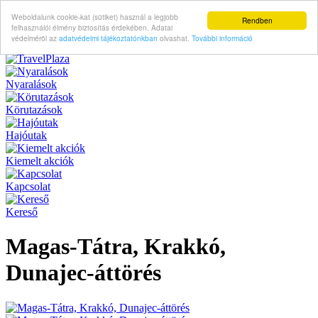
Weboldalunk cookie-kat (sütiket) használ a legjobb
Rendben
felhasználói élmény biztosítás érdekében. Adatai
védelméröl az
adatvédelmi tájékoztatónkban
olvashat.
További információ
Nyaralások
Körutazások
Hajóutak
Kiemelt akciók
Kapcsolat
Kereső
Magas-Tátra, Krakkó,
Dunajec-áttörés