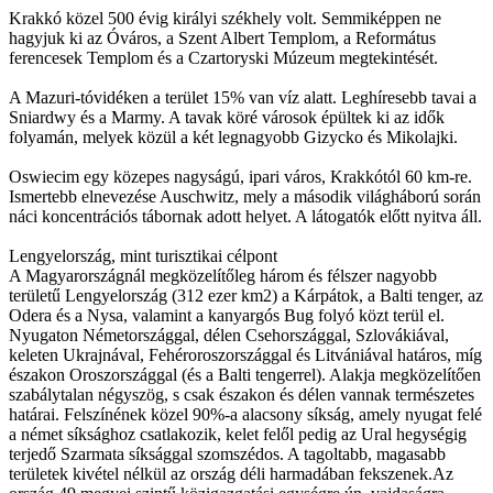
Krakkó közel 500 évig királyi székhely volt. Semmiképpen ne
hagyjuk ki az Óváros, a Szent Albert Templom, a Református
ferencesek Templom és a Czartoryski Múzeum megtekintését.
A Mazuri-tóvidéken a terület 15% van víz alatt. Leghíresebb tavai a
Sniardwy és a Marmy. A tavak köré városok épültek ki az idők
folyamán, melyek közül a két legnagyobb Gizycko és Mikolajki.
Oswiecim egy közepes nagyságú, ipari város, Krakkótól 60 km-re.
Ismertebb elnevezése Auschwitz, mely a második világháború során
náci koncentrációs tábornak adott helyet. A látogatók előtt nyitva áll.
Lengyelország, mint turisztikai célpont
A Magyarországnál megközelítőleg három és félszer nagyobb
területű Lengyelország (312 ezer km2) a Kárpátok, a Balti tenger, az
Odera és a Nysa, valamint a kanyargós Bug folyó közt terül el.
Nyugaton Németországgal, délen Csehországgal, Szlovákiával,
keleten Ukrajnával, Fehéroroszországgal és Litvániával határos, míg
északon Oroszországgal (és a Balti tengerrel). Alakja megközelítően
szabálytalan négyszög, s csak északon és délen vannak természetes
határai. Felszínének közel 90%-a alacsony síkság, amely nyugat felé
a német síksághoz csatlakozik, kelet felől pedig az Ural hegységig
terjedő Szarmata síksággal szomszédos. A tagoltabb, magasabb
területek kivétel nélkül az ország déli harmadában fekszenek.Az