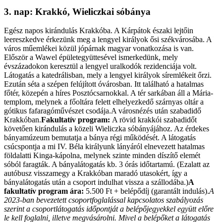
3. nap: Krakkó, Wieliczkai sóbánya
Egész napos kirándulás Krakkóba. A Kárpátok északi lejtőin
leereszkedve érkezünk meg a lengyel királyok ősi székvárosába. A
város műemlékei közül jópárnak magyar vonatkozása is van.
Először a Wawel épületegyüttesével ismerkedünk, mely
évszázadokon keresztül a lengyel uralkodók rezidenciája volt.
Látogatás a katedrálisban, mely a lengyel királyok síremlékeit őrzi.
Ezután séta a szépen felújított óvárosban. Itt található a hatalmas
főtér, közepén a híres Posztócsarnokkal. A tér sarkában áll a Mária-
templom, melynek a főoltára felett elhelyezkedő szárnyas oltár a
gótikus fafaragóművészet csodája.A városnézés után szabadidő
Krakkóban.
Fakultatív program:
A rövid krakkói szabadidőt
követően kirándulás a közeli Wieliczka sóbányájához. Az érdekes
bányamúzeum bemutatja a bánya régi működését. A látogatás
csúcspontja a mi IV. Béla királyunk lányáról elnevezett hatalmas
földalatti Kinga-kápolna, melynek szinte minden díszítő elemét
sóból faragták. A bányalátogatás kb. 3 órás időtartamú. (Ezalatt az
autóbusz visszamegy a Krakkóban maradó utasokért, így a
bányalátogatás után a csoport indulhat vissza a szállodába.)
A
fakultatív program ára:
5.500 Ft + belépődíj (garantált indulás).
A
2023-ban bevezetett csoportfoglalással kapcsolatos szabályozás
szerint a csoportlátogatás időpontját a belépőjegyekkel együtt előre
le kell foglalni, illetve megvásárolni. Mivel a belépőket a látogatás