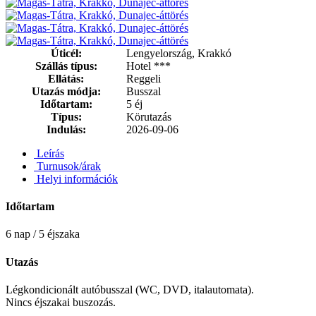
Úticél:
Lengyelország, Krakkó
Szállás típus:
Hotel ***
Ellátás:
Reggeli
Utazás módja:
Busszal
Időtartam:
5 éj
Típus:
Körutazás
Indulás:
2026-09-06
Leírás
Turnusok/árak
Helyi információk
Időtartam
6 nap / 5 éjszaka
Utazás
Légkondicionált autóbusszal (WC, DVD, italautomata).
Nincs éjszakai buszozás.