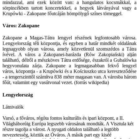
mindazzal, ami ezek között van: a hangulatos kocsmákkal, a
sörpincékben tartott koncertekkel, a hegyek látványával vagy a
Krupówki - Zakopane főutcáján hömpölygő színes tömeggel.
Város: Zakopane
Zakopane a Magas-Tátra lengyel részének legfontosabb városa.
Lengyelország téli központja, és egyben a határ mindkét oldalának
legnagyobb olyan városa, amely közvetlenül szomszédos a Tátra
ívével. A város a Zakopanei-barázda (Rów Zakopiański) alján
található, délről a mészköves Tátra erdősége, északról a Gubalówka
hegyvonulata zárja. Zakopane a legmagasabban fekvő lengyel
város, központja - a Krupówki és a Kościuszko utca kereszteződése
- a tengerszinttől számítva 838 méter magasan van. A városba három
főút, valamint egy vasútvonal vezet. (forrás wikipedia)
Lengyelország
Látnivalók
Varsó, a főváros, régóta fontos kulturális és ipari központ, a II.
Világháborúig Európa legszebb városának mondták. A Visztula két
részre tagolja a várost. A nyugati oldalon található a legtöbb
nevezetesség, köztük az Óváros. A másik part egy kiséé