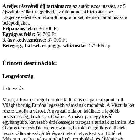
A teljes részvételi díj tartalmazza
az autóbuszos utazást, az 5
éjszakai szállást reggelivel, az útlemondási biztosítást, az
idegenvezetést és a felsorolt programokat, de nem tartalmazza a
belépődíjakat.
Félpanziós felár:
36.700 Ft
Egyágyas felár:
54.700 Ft
3. ágy kedvezménye:
37.000 Ft
Betegség-, baleset- és poggyászbiztosítás:
575 Ft/nap
Érintett desztinációk:
Lengyelország
Látnivalók
Varsó, a főváros, régóta fontos kulturális és ipari központ, a II.
Világháborúig Európa legszebb városának mondták. A Visztula két
részre tagolja a várost. A nyugati oldalon található a legtöbb
nevezetesség, köztük az Óváros. A másik part egy kiséé
egyhangúbb, kevesebb érdekességet tartogat a turisták számára. Az
Óváros teret csodálatos reneszánsz, barokk és gótikus épületek
teszik változatossá. A tér északi felén helyezkedik a Történeti
Múzeum, mely a város történelmét, rombolását és újjáépítését