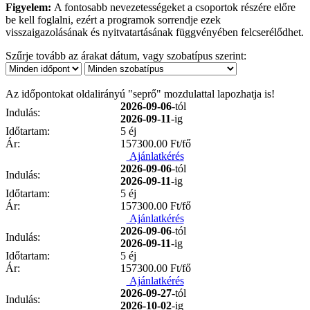
Figyelem:
A fontosabb nevezetességeket a csoportok részére előre
be kell foglalni, ezért a programok sorrendje ezek
visszaigazolásának és nyitvatartásának függvényében felcserélődhet.
Szűrje tovább az árakat dátum, vagy szobatípus szerint:
Az időpontokat oldalirányú "seprő" mozdulattal lapozhatja is!
2026-09-06
-tól
Indulás:
2026-09-11
-ig
Időtartam:
5 éj
Ár:
157300.00
Ft/fő
Ajánlatkérés
2026-09-06
-tól
Indulás:
2026-09-11
-ig
Időtartam:
5 éj
Ár:
157300.00
Ft/fő
Ajánlatkérés
2026-09-06
-tól
Indulás:
2026-09-11
-ig
Időtartam:
5 éj
Ár:
157300.00
Ft/fő
Ajánlatkérés
2026-09-27
-tól
Indulás:
2026-10-02
-ig