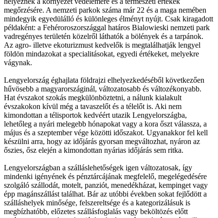
helyeznek a környezet védelemére és a természeti értékek
megőrzésére. A nemzeti parkok száma már 22 és a maga nemében
mindegyik egyedülálló és különleges élményt nyújt. Csak kiragadott
példaként: a Fehéroroszországgal határos Bialowieski nemzeti park
vadregényes területén közelről láthatók a bölények és a tarpánok.
Az agro- illetve ekoturizmust kedvelők is megtalálhatják lengyel
földön mindazokat a specialitásokat, egyedi értékeket, melyekre
vágynak.
Lengyelország éghajlata földrajzi elhelyezkedéséből következően
hűvösebb a magyarországinál, változatosabb és változékonyabb.
Hat évszakot szokás megkülönböztetni, a nálunk kialakult
évszakokon kívül még a tavaszelőt és a télelőt is. Aki nem
kimondottan a télisportok kedvéért utazik Lengyelországba,
lehetőleg a nyári melegebb hónapokat vagy a kora őszt válassza, a
május és a szeptember vége közötti időszakot. Ugyanakkor fel kell
készülni arra, hogy az időjárás gyorsan megváltozhat, nyáron az
őszies, ősz elején a kimondottan nyárias időjárás sem ritka.
Lengyelországban a szálláslehetőségek igen változatosak, így
mindenki igényének és pénztárcájának megfelelő, megelégedésére
szolgáló szállodát, motelt, panziót, menedékházat, kempinget vagy
épp magánszállást találhat. Bár az utóbbi években sokat fejlődött a
szálláshelyek minősége, felszereltsége és a kategorizálásuk is
megbízhatóbb, előzetes szállásfoglalás vagy beköltözés előtt