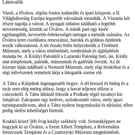
Látnivalók
Varsó, a főváros, régóta fontos kulturális és ipari központ, a II.
Világháborúig Európa legszebb városának mondták. A Visztula két
részre tagolja a várost. A nyugati oldalon található a legtöbb
nevezetesség, köztük az Óváros. A másik part egy kiséé
egyhangúbb, kevesebb érdekességet tartogat a turisták számára. Az
Óváros teret csodálatos reneszánsz, barokk és gótikus épületek
teszik változatossá. A tér északi felén helyezkedik a Történeti
Múzeum, mely a város történelmét, rombolását és újjáépítését
mutatja be. A Királyi Palotától a Lazienki Palotáig futó, ún. Király
utat templomok, paloták, múzeumok és galériák övezik. Az út
közepe táján található a Nemzeti Múzeum, mely régi freskókat és a
régi művészetek remekeit tárja a látogatók szeme elé.
A Tátra a Kárpátok legmagasabb hegye. A tél hosszú és hideg és a
nyár sem elég meleg ahhoz, hogy a havat teljesen elűzze a
csúcsokról. A Tátra lábánál fekszik a Podhale régió tucatnyi kis
falujával. Zakopane egy kedves, szórakoztató város, mely igazi
turistaparadicsom, ahol a Tátra nyáron hegymászási és túrázási, télen
pedig síelési lehetőséget biztosít.
Krakkó közel 500 évig királyi székhely volt. Semmiképpen ne
hagyjuk ki az Óváros, a Szent Albert Templom, a Református
ferencesek Templom és a Czartoryski Múzeum megtekintését.