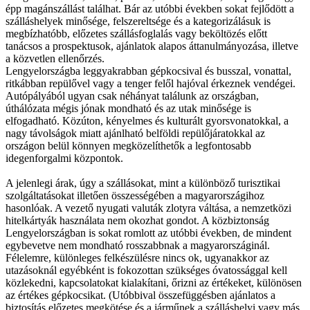
épp magánszállást találhat. Bár az utóbbi években sokat fejlődött a
szálláshelyek minősége, felszereltsége és a kategorizálásuk is
megbízhatóbb, előzetes szállásfoglalás vagy beköltözés előtt
tanácsos a prospektusok, ajánlatok alapos áttanulmányozása, illetve
a közvetlen ellenőrzés.
Lengyelországba leggyakrabban gépkocsival és busszal, vonattal,
ritkábban repülővel vagy a tenger felől hajóval érkeznek vendégei.
Autópályából ugyan csak néhányat találunk az országban,
úthálózata mégis jónak mondható és az utak minősége is
elfogadható. Közúton, kényelmes és kulturált gyorsvonatokkal, a
nagy távolságok miatt ajánlható belföldi repülőjáratokkal az
országon belül könnyen megközelíthetők a legfontosabb
idegenforgalmi központok.
A jelenlegi árak, úgy a szállásokat, mint a különböző turisztikai
szolgáltatásokat illetően összességében a magyarországihoz
hasonlóak. A vezető nyugati valuták zlotyra váltása, a nemzetközi
hitelkártyák használata nem okozhat gondot. A közbiztonság
Lengyelországban is sokat romlott az utóbbi években, de mindent
egybevetve nem mondható rosszabbnak a magyarországinál.
Félelemre, különleges felkészülésre nincs ok, ugyanakkor az
utazásoknál egyébként is fokozottan szükséges óvatossággal kell
közlekedni, kapcsolatokat kialakítani, őrizni az értékeket, különösen
az értékes gépkocsikat. (Utóbbival összefüggésben ajánlatos a
biztosítás előzetes megkötése és a járműnek a szálláshelyi vagy más