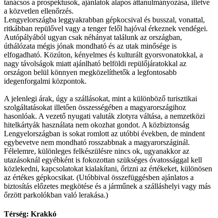
tanácsos a prospektusok, ajánlatok alapos áttanulmányozása, illetve
a közvetlen ellenőrzés.
Lengyelországba leggyakrabban gépkocsival és busszal, vonattal,
ritkábban repülővel vagy a tenger felől hajóval érkeznek vendégei.
Autópályából ugyan csak néhányat találunk az országban,
úthálózata mégis jónak mondható és az utak minősége is
elfogadható. Közúton, kényelmes és kulturált gyorsvonatokkal, a
nagy távolságok miatt ajánlható belföldi repülőjáratokkal az
országon belül könnyen megközelíthetők a legfontosabb
idegenforgalmi központok.
A jelenlegi árak, úgy a szállásokat, mint a különböző turisztikai
szolgáltatásokat illetően összességében a magyarországihoz
hasonlóak. A vezető nyugati valuták zlotyra váltása, a nemzetközi
hitelkártyák használata nem okozhat gondot. A közbiztonság
Lengyelországban is sokat romlott az utóbbi években, de mindent
egybevetve nem mondható rosszabbnak a magyarországinál.
Félelemre, különleges felkészülésre nincs ok, ugyanakkor az
utazásoknál egyébként is fokozottan szükséges óvatossággal kell
közlekedni, kapcsolatokat kialakítani, őrizni az értékeket, különösen
az értékes gépkocsikat. (Utóbbival összefüggésben ajánlatos a
biztosítás előzetes megkötése és a járműnek a szálláshelyi vagy más
őrzött parkolókban való lerakása.)
Térség: Krakkó