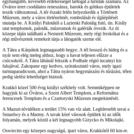
egyhangúbb, kevesebb érdekességet tartogat a turisták számára. Az
Óváros teret csodálatos reneszánsz, barokk és gótikus épületek
teszik változatossá. A tér északi felén helyezkedik a Történeti
Múzeum, mely a város történelmét, rombolását és újjáépítését
mutatja be. A Királyi Palotától a Lazienki Palotáig futó, ún. Király
utat templomok, paloták, múzeumok és galériák övezik. Az út
közepe táján található a Nemzeti Múzeum, mely régi freskókat és a
régi művészetek remekeit tárja a látogatók szeme elé.
A Tátra a Kárpátok legmagasabb hegye. A tél hosszú és hideg és a
nyár sem elég meleg ahhoz, hogy a havat teljesen elűzze a
csúcsokról. A Tátra lábánál fekszik a Podhale régió tucatnyi kis
falujával. Zakopane egy kedves, szórakoztató város, mely igazi
turistaparadicsom, ahol a Tátra nyáron hegymászási és túrázási, télen
pedig síelési lehetőséget biztosít.
Krakkó közel 500 évig királyi székhely volt. Semmiképpen ne
hagyjuk ki az Óváros, a Szent Albert Templom, a Református
ferencesek Templom és a Czartoryski Múzeum megtekintését.
A Mazuri-tóvidéken a terület 15% van víz alatt. Leghíresebb tavai a
Sniardwy és a Marmy. A tavak köré városok épültek ki az idők
folyamán, melyek közül a két legnagyobb Gizycko és Mikolajki.
Oswiecim egy közepes nagyságú, ipari város, Krakkótól 60 km-re.