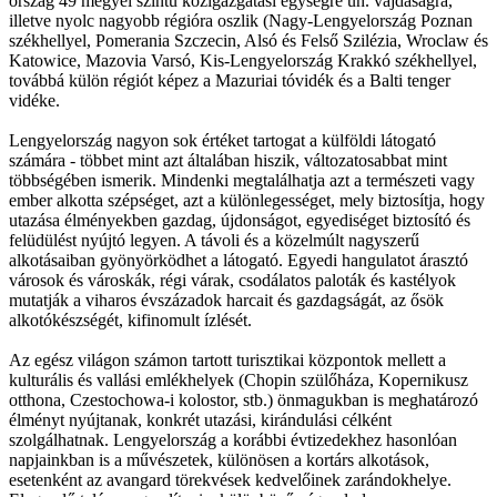
ország 49 megyei szintű közigazgatási egységre ún. vajdaságra,
illetve nyolc nagyobb régióra oszlik (Nagy-Lengyelország Poznan
székhellyel, Pomerania Szczecin, Alsó és Felső Szilézia, Wroclaw és
Katowice, Mazovia Varsó, Kis-Lengyelország Krakkó székhellyel,
továbbá külön régiót képez a Mazuriai tóvidék és a Balti tenger
vidéke.
Lengyelország nagyon sok értéket tartogat a külföldi látogató
számára - többet mint azt általában hiszik, változatosabbat mint
többségében ismerik. Mindenki megtalálhatja azt a természeti vagy
ember alkotta szépséget, azt a különlegességet, mely biztosítja, hogy
utazása élményekben gazdag, újdonságot, egyediséget biztosító és
felüdülést nyújtó legyen. A távoli és a közelmúlt nagyszerű
alkotásaiban gyönyörködhet a látogató. Egyedi hangulatot árasztó
városok és városkák, régi várak, csodálatos paloták és kastélyok
mutatják a viharos évszázadok harcait és gazdagságát, az ősök
alkotókészségét, kifinomult ízlését.
Az egész világon számon tartott turisztikai központok mellett a
kulturális és vallási emlékhelyek (Chopin szülőháza, Kopernikusz
otthona, Czestochowa-i kolostor, stb.) önmagukban is meghatározó
élményt nyújtanak, konkrét utazási, kirándulási célként
szolgálhatnak. Lengyelország a korábbi évtizedekhez hasonlóan
napjainkban is a művészetek, különösen a kortárs alkotások,
esetenként az avangard törekvések kedvelőinek zarándokhelye.