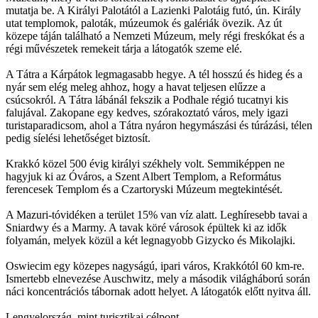
mutatja be. A Királyi Palotától a Lazienki Palotáig futó, ún. Király
utat templomok, paloták, múzeumok és galériák övezik. Az út
közepe táján található a Nemzeti Múzeum, mely régi freskókat és a
régi művészetek remekeit tárja a látogatók szeme elé.
A Tátra a Kárpátok legmagasabb hegye. A tél hosszú és hideg és a
nyár sem elég meleg ahhoz, hogy a havat teljesen elűzze a
csúcsokról. A Tátra lábánál fekszik a Podhale régió tucatnyi kis
falujával. Zakopane egy kedves, szórakoztató város, mely igazi
turistaparadicsom, ahol a Tátra nyáron hegymászási és túrázási, télen
pedig síelési lehetőséget biztosít.
Krakkó közel 500 évig királyi székhely volt. Semmiképpen ne
hagyjuk ki az Óváros, a Szent Albert Templom, a Református
ferencesek Templom és a Czartoryski Múzeum megtekintését.
A Mazuri-tóvidéken a terület 15% van víz alatt. Leghíresebb tavai a
Sniardwy és a Marmy. A tavak köré városok épültek ki az idők
folyamán, melyek közül a két legnagyobb Gizycko és Mikolajki.
Oswiecim egy közepes nagyságú, ipari város, Krakkótól 60 km-re.
Ismertebb elnevezése Auschwitz, mely a második világháború során
náci koncentrációs tábornak adott helyet. A látogatók előtt nyitva áll.
Lengyelország, mint turisztikai célpont