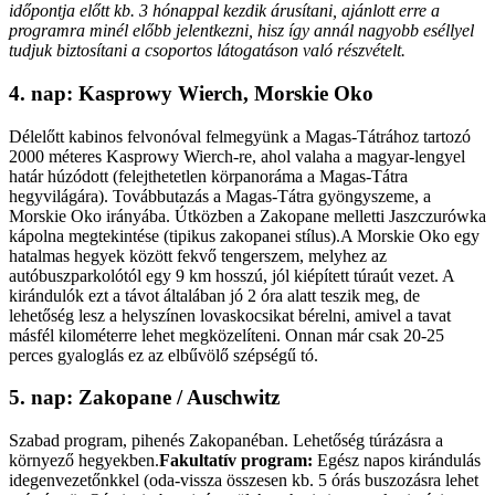
időpontja előtt kb. 3 hónappal kezdik árusítani, ajánlott erre a
programra minél előbb jelentkezni, hisz így annál nagyobb eséllyel
tudjuk biztosítani a csoportos látogatáson való részvételt.
4. nap: Kasprowy Wierch, Morskie Oko
Délelőtt kabinos felvonóval felmegyünk a Magas-Tátrához tartozó
2000 méteres Kasprowy Wierch-re, ahol valaha a magyar-lengyel
határ húzódott (felejthetetlen körpanoráma a Magas-Tátra
hegyvilágára). Továbbutazás a Magas-Tátra gyöngyszeme, a
Morskie Oko irányába. Útközben a Zakopane melletti Jaszczurówka
kápolna megtekintése (tipikus zakopanei stílus).A Morskie Oko egy
hatalmas hegyek között fekvő tengerszem, melyhez az
autóbuszparkolótól egy 9 km hosszú, jól kiépített túraút vezet. A
kirándulók ezt a távot általában jó 2 óra alatt teszik meg, de
lehetőség lesz a helyszínen lovaskocsikat bérelni, amivel a tavat
másfél kilométerre lehet megközelíteni. Onnan már csak 20-25
perces gyaloglás ez az elbűvölő szépségű tó.
5. nap: Zakopane / Auschwitz
Szabad program, pihenés Zakopanéban. Lehetőség túrázásra a
környező hegyekben.
Fakultatív program:
Egész napos kirándulás
idegenvezetőnkkel (oda-vissza összesen kb. 5 órás buszozásra lehet