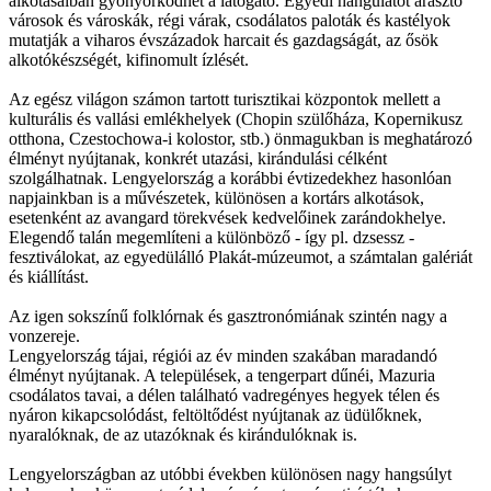
alkotásaiban gyönyörködhet a látogató. Egyedi hangulatot árasztó
városok és városkák, régi várak, csodálatos paloták és kastélyok
mutatják a viharos évszázadok harcait és gazdagságát, az ősök
alkotókészségét, kifinomult ízlését.
Az egész világon számon tartott turisztikai központok mellett a
kulturális és vallási emlékhelyek (Chopin szülőháza, Kopernikusz
otthona, Czestochowa-i kolostor, stb.) önmagukban is meghatározó
élményt nyújtanak, konkrét utazási, kirándulási célként
szolgálhatnak. Lengyelország a korábbi évtizedekhez hasonlóan
napjainkban is a művészetek, különösen a kortárs alkotások,
esetenként az avangard törekvések kedvelőinek zarándokhelye.
Elegendő talán megemlíteni a különböző - így pl. dzsessz -
fesztiválokat, az egyedülálló Plakát-múzeumot, a számtalan galériát
és kiállítást.
Az igen sokszínű folklórnak és gasztronómiának szintén nagy a
vonzereje.
Lengyelország tájai, régiói az év minden szakában maradandó
élményt nyújtanak. A települések, a tengerpart dűnéi, Mazuria
csodálatos tavai, a délen található vadregényes hegyek télen és
nyáron kikapcsolódást, feltöltődést nyújtanak az üdülőknek,
nyaralóknak, de az utazóknak és kirándulóknak is.
Lengyelországban az utóbbi években különösen nagy hangsúlyt