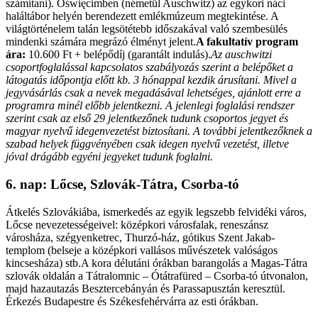
számítani). Oświęcimben (németül Auschwitz) az egykori náci
haláltábor helyén berendezett emlékmúzeum megtekintése. A
világtörténelem talán legsötétebb időszakával való szembesülés
mindenki számára megrázó élményt jelent.
A fakultatív program
ára:
10.600 Ft + belépődíj (garantált indulás).
Az auschwitzi
csoportfoglalással kapcsolatos szabályozás szerint a belépőket a
látogatás időpontja előtt kb. 3 hónappal kezdik árusítani. Mivel a
jegyvásárlás csak a nevek megadásával lehetséges, ajánlott erre a
programra minél előbb jelentkezni. A jelenlegi foglalási rendszer
szerint csak az első 29 jelentkezőnek tudunk csoportos jegyet és
magyar nyelvű idegenvezetést biztosítani. A további jelentkezőknek a
szabad helyek függvényében csak idegen nyelvű vezetést, illetve
jóval drágább egyéni jegyeket tudunk foglalni.
6. nap: Lőcse, Szlovák-Tátra, Csorba-tó
Átkelés Szlovákiába, ismerkedés az egyik legszebb felvidéki város,
Lőcse nevezetességeivel: középkori városfalak, reneszánsz
városháza, szégyenketrec, Thurzó-ház, gótikus Szent Jakab-
templom (belseje a középkori vallásos művészetek valóságos
kincsesháza) stb.A kora délutáni órákban barangolás a Magas-Tátra
szlovák oldalán a Tátralomnic – Ótátrafüred – Csorba-tó útvonalon,
majd hazautazás Besztercebányán és Parassapusztán keresztül.
Érkezés Budapestre és Székesfehérvárra az esti órákban.