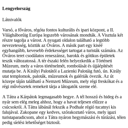
Lengyelország
Látnivalók
Varsó, a főváros, régóta fontos kulturális és ipari központ, a II.
Világháborúig Európa legszebb városának mondták. A Visztula két
részre tagolja a várost. A nyugati oldalon található a legtöbb
nevezetesség, köztük az Óváros. A másik part egy kiséé
egyhangúbb, kevesebb érdekességet tartogat a turisták számára. Az
Óváros teret csodálatos reneszánsz, barokk és gótikus épületek
teszik változatossá. A tér északi felén helyezkedik a Történeti
Múzeum, mely a város történelmét, rombolását és újjáépítését
mutatja be. A Királyi Palotától a Lazienki Palotáig futó, ún. Király
utat templomok, paloták, múzeumok és galériák övezik. Az út
közepe táján található a Nemzeti Múzeum, mely régi freskókat és a
régi művészetek remekeit tárja a látogatók szeme elé.
A Tátra a Kárpátok legmagasabb hegye. A tél hosszú és hideg és a
nyár sem elég meleg ahhoz, hogy a havat teljesen elűzze a
csúcsokról. A Tátra lábánál fekszik a Podhale régió tucatnyi kis
falujával. Zakopane egy kedves, szórakoztató város, mely igazi
turistaparadicsom, ahol a Tátra nyáron hegymászási és túrázási, télen
pedig síelési lehetőséget biztosít.