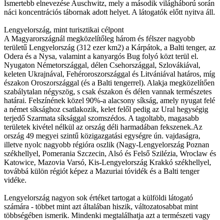
Ismertebb elnevezése Auschwitz, mely a második világháború során
náci koncentrációs tábornak adott helyet. A látogatók előtt nyitva áll.
Lengyelország, mint turisztikai célpont
A Magyarországnál megközelítőleg három és félszer nagyobb
területű Lengyelország (312 ezer km2) a Kárpátok, a Balti tenger, az
Odera és a Nysa, valamint a kanyargós Bug folyó közt terül el.
Nyugaton Németországgal, délen Csehországgal, Szlovákiával,
keleten Ukrajnával, Fehéroroszországgal és Litvániával határos, míg
északon Oroszországgal (és a Balti tengerrel). Alakja megközelítően
szabálytalan négyszög, s csak északon és délen vannak természetes
határai. Felszínének közel 90%-a alacsony síkság, amely nyugat felé
a német síksághoz csatlakozik, kelet felől pedig az Ural hegységig
terjedő Szarmata síksággal szomszédos. A tagoltabb, magasabb
területek kivétel nélkül az ország déli harmadában fekszenek.Az
ország 49 megyei szintű közigazgatási egységre ún. vajdaságra,
illetve nyolc nagyobb régióra oszlik (Nagy-Lengyelország Poznan
székhellyel, Pomerania Szczecin, Alsó és Felső Szilézia, Wroclaw és
Katowice, Mazovia Varsó, Kis-Lengyelország Krakkó székhellyel,
továbbá külön régiót képez a Mazuriai tóvidék és a Balti tenger
vidéke.
Lengyelország nagyon sok értéket tartogat a külföldi látogató
számára - többet mint azt általában hiszik, változatosabbat mint
többségében ismerik. Mindenki megtalálhatja azt a természeti vagy