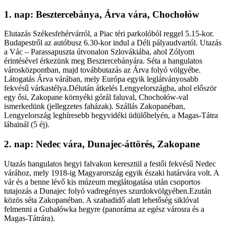
1. nap: Besztercebánya, Árva vára, Chochołów
Elutazás Székesfehérvárról, a Piac téri parkolóból reggel 5.15-kor.
Budapestről az autóbusz 6.30-kor indul a Déli pályaudvartól. Utazás
a Vác – Parassapuszta útvonalon Szlovákiába, ahol Zólyom
érintésével érkezünk meg Besztercebányára. Séta a hangulatos
városközpontban, majd továbbutazás az Árva folyó völgyébe.
Látogatás Árva várában, mely Európa egyik leglátványosabb
fekvésű várkastélya.Délután átkelés Lengyelországba, ahol először
egy ősi, Zakopane környéki górál faluval, Chochołów-val
ismerkedünk (jellegzetes faházak). Szállás Zakopanéban,
Lengyelország leghíresebb hegyvidéki üdülőhelyén, a Magas-Tátra
lábainál (5 éj).
2. nap: Nedec vára, Dunajec-áttörés, Zakopane
Utazás hangulatos hegyi falvakon keresztül a festői fekvésű Nedec
várához, mely 1918-ig Magyarország egyik északi határvára volt. A
vár és a benne lévő kis múzeum meglátogatása után csoportos
tutajozás a Dunajec folyó vadregényes szurdokvölgyében.Ezután
közös séta Zakopanéban. A szabadidő alatt lehetőség siklóval
felmenni a Gubałówka hegyre (panoráma az egész városra és a
Magas-Tátrára).