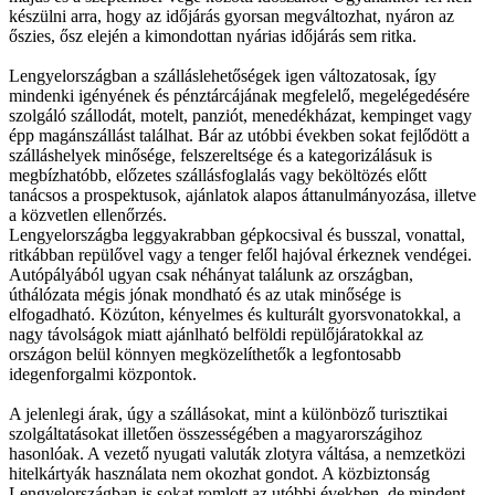
készülni arra, hogy az időjárás gyorsan megváltozhat, nyáron az
őszies, ősz elején a kimondottan nyárias időjárás sem ritka.
Lengyelországban a szálláslehetőségek igen változatosak, így
mindenki igényének és pénztárcájának megfelelő, megelégedésére
szolgáló szállodát, motelt, panziót, menedékházat, kempinget vagy
épp magánszállást találhat. Bár az utóbbi években sokat fejlődött a
szálláshelyek minősége, felszereltsége és a kategorizálásuk is
megbízhatóbb, előzetes szállásfoglalás vagy beköltözés előtt
tanácsos a prospektusok, ajánlatok alapos áttanulmányozása, illetve
a közvetlen ellenőrzés.
Lengyelországba leggyakrabban gépkocsival és busszal, vonattal,
ritkábban repülővel vagy a tenger felől hajóval érkeznek vendégei.
Autópályából ugyan csak néhányat találunk az országban,
úthálózata mégis jónak mondható és az utak minősége is
elfogadható. Közúton, kényelmes és kulturált gyorsvonatokkal, a
nagy távolságok miatt ajánlható belföldi repülőjáratokkal az
országon belül könnyen megközelíthetők a legfontosabb
idegenforgalmi központok.
A jelenlegi árak, úgy a szállásokat, mint a különböző turisztikai
szolgáltatásokat illetően összességében a magyarországihoz
hasonlóak. A vezető nyugati valuták zlotyra váltása, a nemzetközi
hitelkártyák használata nem okozhat gondot. A közbiztonság
Lengyelországban is sokat romlott az utóbbi években, de mindent