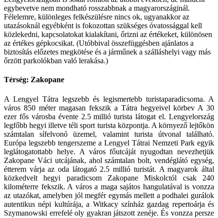
egybevetve nem mondható rosszabbnak a magyarországinál.
Félelemre, különleges felkészülésre nincs ok, ugyanakkor az
utazásoknál egyébként is fokozottan szükséges óvatossággal kell
közlekedni, kapcsolatokat kialakítani, őrizni az értékeket, különösen
az értékes gépkocsikat. (Utóbbival összefüggésben ajánlatos a
biztosítás előzetes megkötése és a járműnek a szálláshelyi vagy más
őrzött parkolókban való lerakása.)
Térség: Zakopane
A Lengyel Tátra legszebb és legismertebb turistaparadicsoma. A
város 850 méter magasan fekszik a Tátra hegyeivel körbev A 30
ezer fős városba évente 2.5 millió turista látogat el. Lengyelország
legfőbb hegyi illetve téli sport turista központja. A környező lejtőkön
számtalan sífelvonó üzemel, valamint turista útvonal található.
Európa legszebb tengerszeme a Lengyel Tátrai Nemzeti Park egyik
leglátogatottabb helye. A város főutcáját nyugodtan nevezhetjük
Zakopane Váci utcájának, ahol számtalan bolt, vendéglátó egység,
étterem várja az oda látogató 2.5 millió turistát. A magyarok által
közkedvelt hegyi paradicsom Zakopane Miskolctól csak 240
kilométerre fekszik. A város a maga sajátos hangulatával is vonzza
az utazókat, amelyben jól megfér egymás mellett a podhalei gurálok
autentikus népi kultúrája, a Witkacy színház gazdag repertoárja és
Szymanowski errefelé oly gyakran játszott zenéje. És vonzza persze