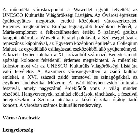
A műemléki városközpontot a Wawellel együtt felvették az
UNESCO Kulturális Világörökségi Listájára. Az Óvárosi építészeti
épületegyüttes megőrizte eredeti középkori városszerkezetét.
Érdemes megtekinteni: Európa legnagyobb középkori Főterét, a
Mária-templomot a felbecsülhetetlen értékű 5 szárnyú gótikus
faragott oltárral, a Wawelt a Királyi palotával, a Székesegyházat a
reneszánsz kápolnával, az Egyetem középkori épületét, a Collegium
Maiust, az egyedülálló csillagászati eszközökből álló gyűjteménnyel.
A közeli Tyniec faluban a XI. századból származó Benedek-rendi
apátsági kolostort feltétlenül érdemes megtekinteni. A műemléki
kolostor most vár az UNESCO Kulturális Világörökségi Listájára
való felvételre. A Kazimierz városnegyedben a zsidó kultúra
emlékei, a XVI. századi zsidó temetővel és zsinagógákkal, az
egyikben Judaisztikai Múzeum. A nyári idényben zsidó kulturális
fesztivál, amely nagyszámú érdeklődőt vonz a világ minden
részéből. Hangversenyek, színházi előadások, táncházak, a fesztivál
befejezésekor a Szeroka utcában a késő éjszakai órákig tartó
koncert. A városban számos kulturális rendezvény.
Város: Auschwitz
Lengyelország