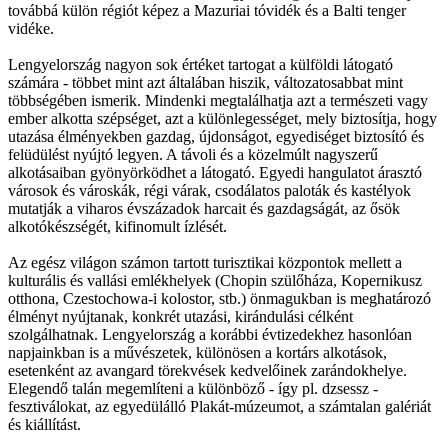
továbbá külön régiót képez a Mazuriai tóvidék és a Balti tenger
vidéke.
Lengyelország nagyon sok értéket tartogat a külföldi látogató
számára - többet mint azt általában hiszik, változatosabbat mint
többségében ismerik. Mindenki megtalálhatja azt a természeti vagy
ember alkotta szépséget, azt a különlegességet, mely biztosítja, hogy
utazása élményekben gazdag, újdonságot, egyediséget biztosító és
felüdülést nyújtó legyen. A távoli és a közelmúlt nagyszerű
alkotásaiban gyönyörködhet a látogató. Egyedi hangulatot árasztó
városok és városkák, régi várak, csodálatos paloták és kastélyok
mutatják a viharos évszázadok harcait és gazdagságát, az ősök
alkotókészségét, kifinomult ízlését.
Az egész világon számon tartott turisztikai központok mellett a
kulturális és vallási emlékhelyek (Chopin szülőháza, Kopernikusz
otthona, Czestochowa-i kolostor, stb.) önmagukban is meghatározó
élményt nyújtanak, konkrét utazási, kirándulási célként
szolgálhatnak. Lengyelország a korábbi évtizedekhez hasonlóan
napjainkban is a művészetek, különösen a kortárs alkotások,
esetenként az avangard törekvések kedvelőinek zarándokhelye.
Elegendő talán megemlíteni a különböző - így pl. dzsessz -
fesztiválokat, az egyedülálló Plakát-múzeumot, a számtalan galériát
és kiállítást.