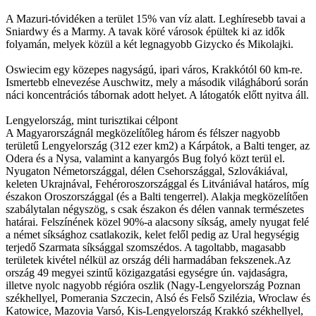
A Mazuri-tóvidéken a terület 15% van víz alatt. Leghíresebb tavai a
Sniardwy és a Marmy. A tavak köré városok épültek ki az idők
folyamán, melyek közül a két legnagyobb Gizycko és Mikolajki.
Oswiecim egy közepes nagyságú, ipari város, Krakkótól 60 km-re.
Ismertebb elnevezése Auschwitz, mely a második világháború során
náci koncentrációs tábornak adott helyet. A látogatók előtt nyitva áll.
Lengyelország, mint turisztikai célpont
A Magyarországnál megközelítőleg három és félszer nagyobb
területű Lengyelország (312 ezer km2) a Kárpátok, a Balti tenger, az
Odera és a Nysa, valamint a kanyargós Bug folyó közt terül el.
Nyugaton Németországgal, délen Csehországgal, Szlovákiával,
keleten Ukrajnával, Fehéroroszországgal és Litvániával határos, míg
északon Oroszországgal (és a Balti tengerrel). Alakja megközelítően
szabálytalan négyszög, s csak északon és délen vannak természetes
határai. Felszínének közel 90%-a alacsony síkság, amely nyugat felé
a német síksághoz csatlakozik, kelet felől pedig az Ural hegységig
terjedő Szarmata síksággal szomszédos. A tagoltabb, magasabb
területek kivétel nélkül az ország déli harmadában fekszenek.Az
ország 49 megyei szintű közigazgatási egységre ún. vajdaságra,
illetve nyolc nagyobb régióra oszlik (Nagy-Lengyelország Poznan
székhellyel, Pomerania Szczecin, Alsó és Felső Szilézia, Wroclaw és
Katowice, Mazovia Varsó, Kis-Lengyelország Krakkó székhellyel,