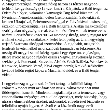
A Magyarországnál megközelítőleg három és félszer nagyobb
területű Lengyelország (312 ezer km2) a Kárpátok, a Balti tenger, az
Odera és a Nysa, valamint a kanyargós Bug folyó közt terül el.
Nyugaton Németországgal, délen Csehországgal, Szlovákiával,
keleten Ukrajnával, Fehéroroszországgal és Litvániával határos, míg
északon Oroszországgal (és a Balti tengerrel). Alakja megközelítően
szabálytalan négyszög, s csak északon és délen vannak természetes
határai. Felszínének közel 90%-a alacsony síkság, amely nyugat felé
a német síksághoz csatlakozik, kelet felől pedig az Ural hegységig
terjedő Szarmata síksággal szomszédos. A tagoltabb, magasabb
területek kivétel nélkül az ország déli harmadában fekszenek.Az
ország 49 megyei szintű közigazgatási egységre ún. vajdaságra,
illetve nyolc nagyobb régióra oszlik (Nagy-Lengyelország Poznan
székhellyel, Pomerania Szczecin, Alsó és Felső Szilézia, Wroclaw és
Katowice, Mazovia Varsó, Kis-Lengyelország Krakkó székhellyel,
továbbá külön régiót képez a Mazuriai tóvidék és a Balti tenger
vidéke.
Lengyelország nagyon sok értéket tartogat a külföldi látogató
számára - többet mint azt általában hiszik, változatosabbat mint
többségében ismerik. Mindenki megtalálhatja azt a természeti vagy
ember alkotta szépséget, azt a különlegességet, mely biztosítja, hogy
utazása élményekben gazdag, újdonságot, egyediséget biztosító és
felüdülést nyújtó legyen. A távoli és a közelmúlt nagyszerű