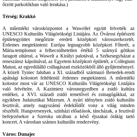
őrzött parkolókban való lerakása.)
Térség: Krakkó
A műemléki városközpontot a Wawellel együtt felvették az
UNESCO Kulturális Világörökségi Listájára. Az Óvárosi építészeti
épületegyüttes megőrizte eredeti középkori városszerkezetét.
Érdemes megtekinteni: Európa legnagyobb középkori Főterét, a
Mária-templomot a felbecsülhetetlen értékű 5 szárnyú gótikus
faragott oltárral, a Wawelt a Királyi palotával, a Székesegyházat a
reneszánsz kápolnával, az Egyetem középkori épületét, a Collegium
Maiust, az egyedülálló csillagászati eszközökből álló gyűjteménnyel.
A közeli Tyniec faluban a XI. századból származó Benedek-rendi
apátsági kolostort feltétlenül érdemes megtekinteni. A műemléki
kolostor most vár az UNESCO Kulturális Világörökségi Listájára
való felvételre. A Kazimierz városnegyedben a zsidó kultúra
emlékei, a XVI. századi zsidó temetővel és zsinagógákkal, az
egyikben Judaisztikai Múzeum. A nyári idényben zsidó kulturális
fesztivál, amely nagyszámú érdeklődőt vonz a világ minden
részéből. Hangversenyek, színházi előadások, táncházak, a fesztivál
befejezésekor a Szeroka utcában a késő éjszakai órákig tartó
koncert. A városban számos kulturális rendezvény.
Város: Dunajec