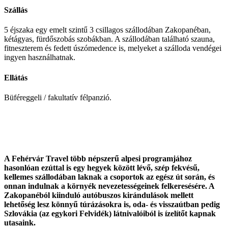
Szállás
5 éjszaka egy emelt szintű 3 csillagos szállodában Zakopanéban,
kétágyas, fürdőszobás szobákban. A szállodában található szauna,
fitneszterem és fedett úszómedence is, melyeket a szálloda vendégei
ingyen használhatnak.
Ellátás
Büféreggeli / fakultatív félpanzió.
A Fehérvár Travel több népszerű alpesi programjához
hasonlóan ezúttal is egy hegyek között lévő, szép fekvésű,
kellemes szállodában laknak a csoportok az egész út során, és
onnan indulnak a környék nevezetességeinek felkeresésére. A
Zakopanéból kiinduló autóbuszos kirándulások mellett
lehetőség lesz könnyű túrázásokra is, oda- és visszaútban pedig
Szlovákia (az egykori Felvidék) látnivalóiból is ízelítőt kapnak
utasaink.