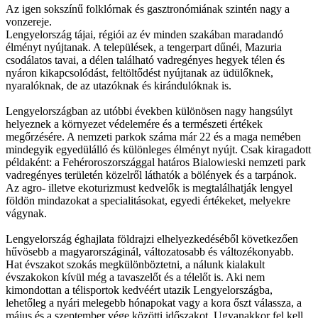
Az igen sokszínű folklórnak és gasztronómiának szintén nagy a
vonzereje.
Lengyelország tájai, régiói az év minden szakában maradandó
élményt nyújtanak. A települések, a tengerpart dűnéi, Mazuria
csodálatos tavai, a délen található vadregényes hegyek télen és
nyáron kikapcsolódást, feltöltődést nyújtanak az üdülőknek,
nyaralóknak, de az utazóknak és kirándulóknak is.
Lengyelországban az utóbbi években különösen nagy hangsúlyt
helyeznek a környezet védelemére és a természeti értékek
megőrzésére. A nemzeti parkok száma már 22 és a maga nemében
mindegyik egyedülálló és különleges élményt nyújt. Csak kiragadott
példaként: a Fehéroroszországgal határos Bialowieski nemzeti park
vadregényes területén közelről láthatók a bölények és a tarpánok.
Az agro- illetve ekoturizmust kedvelők is megtalálhatják lengyel
földön mindazokat a specialitásokat, egyedi értékeket, melyekre
vágynak.
Lengyelország éghajlata földrajzi elhelyezkedéséből következően
hűvösebb a magyarországinál, változatosabb és változékonyabb.
Hat évszakot szokás megkülönböztetni, a nálunk kialakult
évszakokon kívül még a tavaszelőt és a télelőt is. Aki nem
kimondottan a télisportok kedvéért utazik Lengyelországba,
lehetőleg a nyári melegebb hónapokat vagy a kora őszt válassza, a
május és a szeptember vége közötti időszakot. Ugyanakkor fel kell