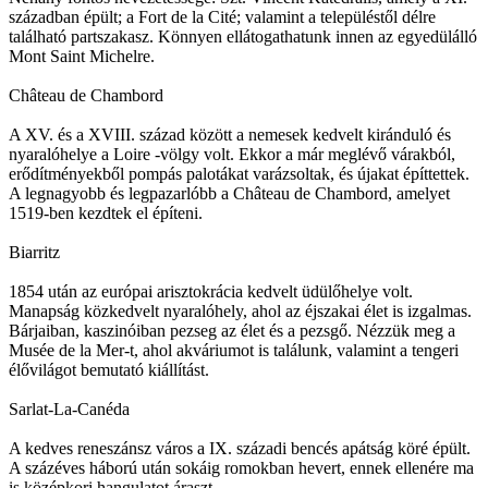
században épült; a Fort de la Cité; valamint a településtől délre
található partszakasz. Könnyen ellátogathatunk innen az egyedülálló
Mont Saint Michelre.
Château de Chambord
A XV. és a XVIII. század között a nemesek kedvelt kiránduló és
nyaralóhelye a Loire -völgy volt. Ekkor a már meglévő várakból,
erődítményekből pompás palotákat varázsoltak, és újakat építtettek.
A legnagyobb és legpazarlóbb a Château de Chambord, amelyet
1519-ben kezdtek el építeni.
Biarritz
1854 után az európai arisztokrácia kedvelt üdülőhelye volt.
Manapság közkedvelt nyaralóhely, ahol az éjszakai élet is izgalmas.
Bárjaiban, kaszinóiban pezseg az élet és a pezsgő. Nézzük meg a
Musée de la Mer-t, ahol akváriumot is találunk, valamint a tengeri
élővilágot bemutató kiállítást.
Sarlat-La-Canéda
A kedves reneszánsz város a IX. századi bencés apátság köré épült.
A százéves háború után sokáig romokban hevert, ennek ellenére ma
is középkori hangulatot áraszt.