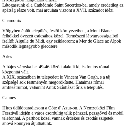
Látogassunk el a Cathédrale Saint Sacerdos-ba, amely eredetileg az
apátság része volt, mai arculata viszont a XVII. századot idézi.
Chamonix
Völgyben épült település, festői környezetben, a Mont Blanc
felhőkkel övezett csúcsához közel. Természeti látványosságaiból
ízelítő: Aigulle du Midi, egy sziklaorom; a Mer de Glace az Alpok
második legnagyobb gleccsere.
Arles
A bájos városka i.e. 49-46 között alakult ki, és fontos római
központtá vált.
A XIX. században itt telepedett le Vincent Van Gogh, s a táj
szépségé sok festményén megörökítette. Hatalmas római
amfiteátrumot, valamint Antik Színházat őriz a település.
Cannes
Híres üdülőparadicsom a Côte d' Azur-on. A Nemzetközi Film
Fesztivál idején a város csordultig telik pénzzel, pezsgővel és mobil
telefonnal. A parthoz közel vannak érdekes és csodás szigetek,
ahová könnyen átjuthatunk.