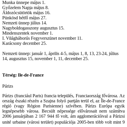
Munka ünnepe május 1.
Győzelem Napja május 8.
Áldozócsütörtök május 16.
Pünkösd hétfő május 27.
Nemzeti ünnep július 14.
Nagyboldogasszony augusztus 15.
Mindenszentek november 1.
I. Világháborús Fegyverszünet november 11.
Karácsony december 25.
Nemzeti ünnep: január 1, április 4-5, május 1, 8, 13, 23-24, július
14, augusztus 15, november 1, 11, december 25.
Térség: Ile-de-France
Párizs
Párizs (franciául Paris) francia település, Franciaország fővárosa. Az
ország északi részén a Szajna folyó partján terül el, az Île-de-France
régió (vagy Région Parisienne) szívében. Párizs Európa egyik
legnépesebb városa. Becsült népessége elővárosait nem számítva
2006 januárjában 2 167 944 fő volt, ám agglomerációival a Párizsi
unité urbaine (városi terület) populációja 2005-ben több volt mint 9