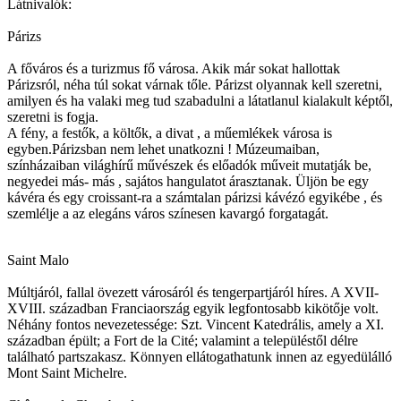
Látnivalók:
Párizs
A főváros és a turizmus fő városa. Akik már sokat hallottak
Párizsról, néha túl sokat várnak tőle. Párizst olyannak kell szeretni,
amilyen és ha valaki meg tud szabadulni a látatlanul kialakult képtől,
szeretni is fogja.
A fény, a festők, a költők, a divat , a műemlékek városa is
egyben.Párizsban nem lehet unatkozni ! Múzeumaiban,
színházaiban világhírű művészek és előadók műveit mutatják be,
negyedei más- más , sajátos hangulatot árasztanak. Üljön be egy
kávéra és egy croissant-ra a számtalan párizsi kávézó egyikébe , és
szemlélje a az elegáns város színesen kavargó forgatagát.
Saint Malo
Múltjáról, fallal övezett városáról és tengerpartjáról híres. A XVII-
XVIII. században Franciaország egyik legfontosabb kikötője volt.
Néhány fontos nevezetessége: Szt. Vincent Katedrális, amely a XI.
században épült; a Fort de la Cité; valamint a településtől délre
található partszakasz. Könnyen ellátogathatunk innen az egyedülálló
Mont Saint Michelre.