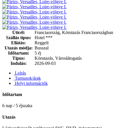
Úticél:
Franciaország, Körutazás Franciaországban
Szállás típus:
Hotel ***
Ellátás:
Reggeli
Utazás módja:
Busszal
Időtartam:
5 éj
Típus:
Körutazás, Városlátogatás
Indulás:
2026-09-03
Leírás
Turnusok/árak
Helyi információk
Időtartam
6 nap / 5 éjszaka
Utazás