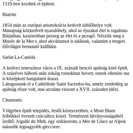
1519-ben kezdtek el építeni.
Biarritz
1854 után az európai arisztokrácia kedvelt üdülőhelye volt.
Manapság közkedvelt nyaralóhely, ahol az éjszakai élet is izgalmas.
Bárjaiban, kaszinóiban pezseg az élet és a pezsgő. Nézzük meg a
Musée de la Mer-t, ahol akváriumot is találunk, valamint a tengeri
élővilágot bemutató kiállítást.
Sarlat-La-Canéda
A kedves reneszánsz város a IX. századi bencés apátság köré épült.
A százéves háború után sokáig romokban hevert, ennek ellenére ma
is középkori hangulatot áraszt.
Látogassunk el a Cathédrale Saint Sacerdos-ba, amely eredetileg az
apátság része volt, mai arculata viszont a XVII. századot idézi.
Chamonix
Völgyben épült település, festői környezetben, a Mont Blanc
felhőkkel övezett csúcsához közel. Természeti látványosságaiból
ízelítő: Aigulle du Midi, egy sziklaorom; a Mer de Glace az Alpok
második legnagyobb gleccsere.