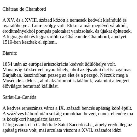
Château de Chambord
A XV. és a XVIII. század között a nemesek kedvelt kiránduló és
nyaralóhelye a Loire -völgy volt. Ekkor a már meglévő várakból,
erődítményekből pompás palotákat varázsoltak, és újakat építtettek.
A legnagyobb és legpazarlóbb a Château de Chambord, amelyet
1519-ben kezdtek el építeni.
Biarritz
1854 után az európai arisztokrácia kedvelt üdülőhelye volt.
Manapság közkedvelt nyaralóhely, ahol az éjszakai élet is izgalmas.
Bárjaiban, kaszinóiban pezseg az élet és a pezsgő. Nézzük meg a
Musée de la Mer-t, ahol akváriumot is találunk, valamint a tengeri
élővilágot bemutató kiállítást.
Sarlat-La-Canéda
A kedves reneszánsz város a IX. századi bencés apátság köré épült.
A százéves háború után sokáig romokban hevert, ennek ellenére ma
is középkori hangulatot áraszt.
Látogassunk el a Cathédrale Saint Sacerdos-ba, amely eredetileg az
apátság része volt, mai arculata viszont a XVII. századot idézi.