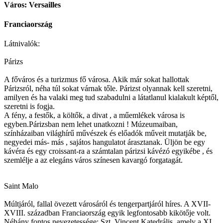
Város: Versailles
Franciaország
Látnivalók:
Párizs
A főváros és a turizmus fő városa. Akik már sokat hallottak
Párizsról, néha túl sokat várnak tőle. Párizst olyannak kell szeretni,
amilyen és ha valaki meg tud szabadulni a látatlanul kialakult képtől,
szeretni is fogja.
A fény, a festők, a költők, a divat , a műemlékek városa is
egyben.Párizsban nem lehet unatkozni ! Múzeumaiban,
színházaiban világhírű művészek és előadók műveit mutatják be,
negyedei más- más , sajátos hangulatot árasztanak. Üljön be egy
kávéra és egy croissant-ra a számtalan párizsi kávézó egyikébe , és
szemlélje a az elegáns város színesen kavargó forgatagát.
Saint Malo
Múltjáról, fallal övezett városáról és tengerpartjáról híres. A XVII-
XVIII. században Franciaország egyik legfontosabb kikötője volt.
Néhány fontos nevezetessége: Szt. Vincent Katedrális, amely a XI.