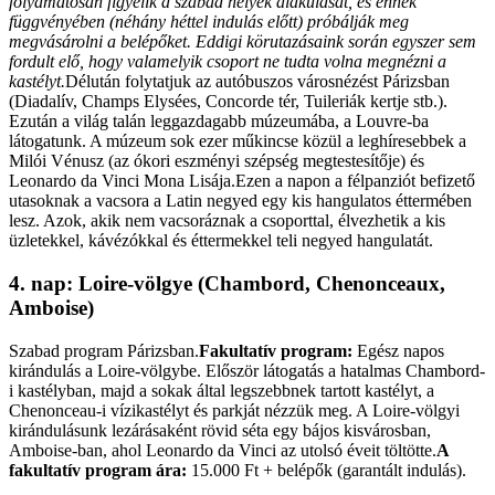
folyamatosan figyelik a szabad helyek alakulását, és ennek
függvényében (néhány héttel indulás előtt) próbálják meg
megvásárolni a belépőket. Eddigi körutazásaink során egyszer sem
fordult elő, hogy valamelyik csoport ne tudta volna megnézni a
kastélyt.
Délután folytatjuk az autóbuszos városnézést Párizsban
(Diadalív, Champs Elysées, Concorde tér, Tuileriák kertje stb.).
Ezután a világ talán leggazdagabb múzeumába, a Louvre-ba
látogatunk. A múzeum sok ezer műkincse közül a leghíresebbek a
Milói Vénusz (az ókori eszményi szépség megtestesítője) és
Leonardo da Vinci Mona Lisája.Ezen a napon a félpanziót befizető
utasoknak a vacsora a Latin negyed egy kis hangulatos éttermében
lesz. Azok, akik nem vacsoráznak a csoporttal, élvezhetik a kis
üzletekkel, kávézókkal és éttermekkel teli negyed hangulatát.
4. nap: Loire-völgye (Chambord, Chenonceaux,
Amboise)
Szabad program Párizsban.
Fakultatív program:
Egész napos
kirándulás a Loire-völgybe. Először látogatás a hatalmas Chambord-
i kastélyban, majd a sokak által legszebbnek tartott kastélyt, a
Chenonceau-i vízikastélyt és parkját nézzük meg. A Loire-völgyi
kirándulásunk lezárásaként rövid séta egy bájos kisvárosban,
Amboise-ban, ahol Leonardo da Vinci az utolsó éveit töltötte.
A
fakultatív program ára:
15.000 Ft + belépők (garantált indulás).