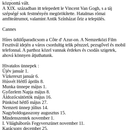
központtá vált.
A XIX. században itt telepedett le Vincent Van Gogh, s a táj
szépségé sok festményén megörökítette. Hatalmas római
amfiteátrumot, valamint Antik Színházat őriz a település.
Cannes
Híres üdülőparadicsom a Côte d' Azur-on. A Nemzetközi Film
Fesztivál idején a város csordultig telik pénzzel, pezsgővel és mobil
telefonnal. A parthoz közel vannak érdekes és csodás szigetek,
ahová könnyen átjuthatunk.
Hivatalos ünnepek :
Újév január 1.
Vízkereszt január 6.
Húsvét Hétfő április 8.
Munka ünnepe május 1.
Győzelem Napja május 8.
Áldozócsütörtök május 16.
Pünkösd hétfő május 27.
Nemzeti ünnep július 14.
Nagyboldogasszony augusztus 15.
Mindenszentek november 1.
I. Világháborús Fegyverszünet november 11.
Karácsony december 25.