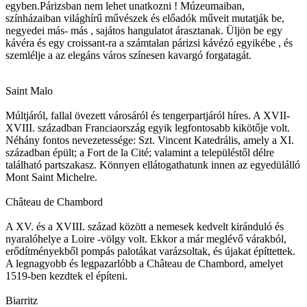
egyben.Párizsban nem lehet unatkozni ! Múzeumaiban,
színházaiban világhírű művészek és előadók műveit mutatják be,
negyedei más- más , sajátos hangulatot árasztanak. Üljön be egy
kávéra és egy croissant-ra a számtalan párizsi kávézó egyikébe , és
szemlélje a az elegáns város színesen kavargó forgatagát.
Saint Malo
Múltjáról, fallal övezett városáról és tengerpartjáról híres. A XVII-
XVIII. században Franciaország egyik legfontosabb kikötője volt.
Néhány fontos nevezetessége: Szt. Vincent Katedrális, amely a XI.
században épült; a Fort de la Cité; valamint a településtől délre
található partszakasz. Könnyen ellátogathatunk innen az egyedülálló
Mont Saint Michelre.
Château de Chambord
A XV. és a XVIII. század között a nemesek kedvelt kiránduló és
nyaralóhelye a Loire -völgy volt. Ekkor a már meglévő várakból,
erődítményekből pompás palotákat varázsoltak, és újakat építtettek.
A legnagyobb és legpazarlóbb a Château de Chambord, amelyet
1519-ben kezdtek el építeni.
Biarritz