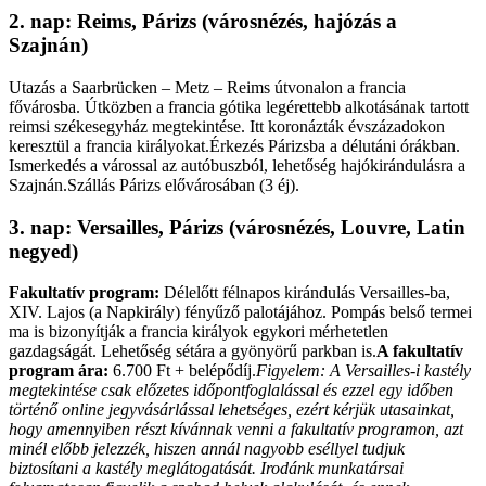
2. nap: Reims, Párizs (városnézés, hajózás a
Szajnán)
Utazás a Saarbrücken – Metz – Reims útvonalon a francia
fővárosba. Útközben a francia gótika legérettebb alkotásának tartott
reimsi székesegyház megtekintése. Itt koronázták évszázadokon
keresztül a francia királyokat.Érkezés Párizsba a délutáni órákban.
Ismerkedés a várossal az autóbuszból, lehetőség hajókirándulásra a
Szajnán.Szállás Párizs elővárosában (3 éj).
3. nap: Versailles, Párizs (városnézés, Louvre, Latin
negyed)
Fakultatív program:
Délelőtt félnapos kirándulás Versailles-ba,
XIV. Lajos (a Napkirály) fényűző palotájához. Pompás belső termei
ma is bizonyítják a francia királyok egykori mérhetetlen
gazdagságát. Lehetőség sétára a gyönyörű parkban is.
A fakultatív
program ára:
6.700 Ft + belépődíj.
Figyelem: A Versailles-i kastély
megtekintése csak előzetes időpontfoglalással és ezzel egy időben
történő online jegyvásárlással lehetséges, ezért kérjük utasainkat,
hogy amennyiben részt kívánnak venni a fakultatív programon, azt
minél előbb jelezzék, hiszen annál nagyobb eséllyel tudjuk
biztosítani a kastély meglátogatását. Irodánk munkatársai