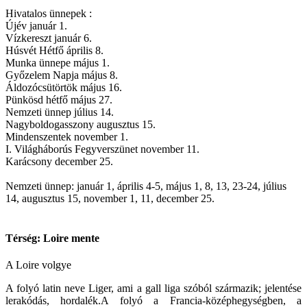
Hivatalos ünnepek :
Újév január 1.
Vízkereszt január 6.
Húsvét Hétfő április 8.
Munka ünnepe május 1.
Győzelem Napja május 8.
Áldozócsütörtök május 16.
Pünkösd hétfő május 27.
Nemzeti ünnep július 14.
Nagyboldogasszony augusztus 15.
Mindenszentek november 1.
I. Világháborús Fegyverszünet november 11.
Karácsony december 25.
Nemzeti ünnep: január 1, április 4-5, május 1, 8, 13, 23-24, július
14, augusztus 15, november 1, 11, december 25.
Térség: Loire mente
A Loire volgye
A folyó latin neve Liger, ami a gall liga szóból származik; jelentése
lerakódás, hordalék.A folyó a Francia-középhegységben, a