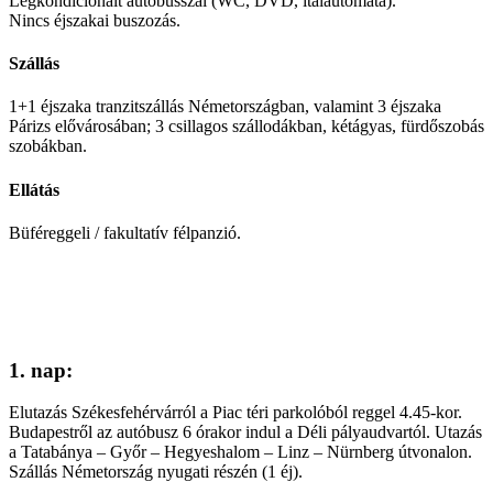
Légkondicionált autóbusszal (WC, DVD, italautomata).
Nincs éjszakai buszozás.
Szállás
1+1 éjszaka tranzitszállás Németországban, valamint 3 éjszaka
Párizs elővárosában; 3 csillagos szállodákban, kétágyas, fürdőszobás
szobákban.
Ellátás
Büféreggeli / fakultatív félpanzió.
1. nap:
Elutazás Székesfehérvárról a Piac téri parkolóból reggel 4.45-kor.
Budapestről az autóbusz 6 órakor indul a Déli pályaudvartól. Utazás
a Tatabánya – Győr – Hegyeshalom – Linz – Nürnberg útvonalon.
Szállás Németország nyugati részén (1 éj).