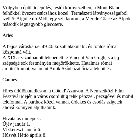
Völgyben épült település, festői környezetben, a Mont Blanc
felhőkkel övezett csúcsához közel. Természeti látványosságaiból
ízelítő: Aigulle du Midi, egy sziklaorom; a Mer de Glace az Alpok
második legnagyobb gleccsere.
Arles
A bájos városka i.e. 49-46 között alakult ki, és fontos római
központtá vált.
A XIX. században itt telepedett le Vincent Van Gogh, s a táj
szépségé sok festményén megörökítette. Hatalmas római
amfiteátrumot, valamint Antik Színházat őriz a település.
Cannes
Híres üdülőparadicsom a Côte d' Azur-on. A Nemzetközi Film
Fesztivál idején a város csordultig telik pénzzel, pezsgővel és mobil
telefonnal. A parthoz közel vannak érdekes és csodás szigetek,
ahová könnyen átjuthatunk.
Hivatalos ünnepek :
Újév január 1.
Vízkereszt január 6.
Húsvét Hétfő április 8.