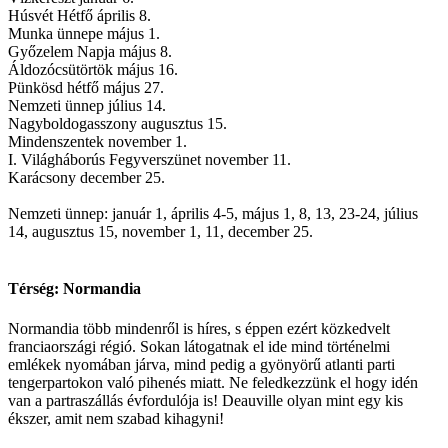
Húsvét Hétfő április 8.
Munka ünnepe május 1.
Győzelem Napja május 8.
Áldozócsütörtök május 16.
Pünkösd hétfő május 27.
Nemzeti ünnep július 14.
Nagyboldogasszony augusztus 15.
Mindenszentek november 1.
I. Világháborús Fegyverszünet november 11.
Karácsony december 25.
Nemzeti ünnep: január 1, április 4-5, május 1, 8, 13, 23-24, július
14, augusztus 15, november 1, 11, december 25.
Térség: Normandia
Normandia több mindenről is híres, s éppen ezért közkedvelt
franciaországi régió. Sokan látogatnak el ide mind történelmi
emlékek nyomában járva, mind pedig a gyönyörű atlanti parti
tengerpartokon való pihenés miatt. Ne feledkezzünk el hogy idén
van a partraszállás évfordulója is! Deauville olyan mint egy kis
ékszer, amit nem szabad kihagyni!