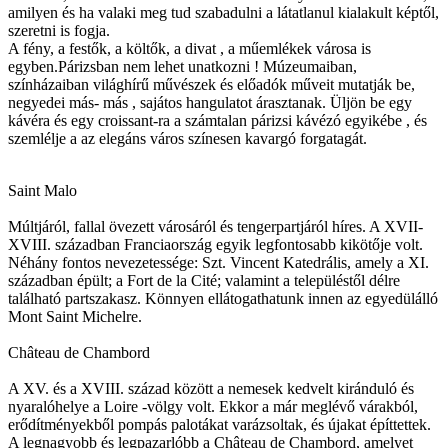
amilyen és ha valaki meg tud szabadulni a látatlanul kialakult képtől,
szeretni is fogja.
A fény, a festők, a költők, a divat , a műemlékek városa is
egyben.Párizsban nem lehet unatkozni ! Múzeumaiban,
színházaiban világhírű művészek és előadók műveit mutatják be,
negyedei más- más , sajátos hangulatot árasztanak. Üljön be egy
kávéra és egy croissant-ra a számtalan párizsi kávézó egyikébe , és
szemlélje a az elegáns város színesen kavargó forgatagát.
Saint Malo
Múltjáról, fallal övezett városáról és tengerpartjáról híres. A XVII-
XVIII. században Franciaország egyik legfontosabb kikötője volt.
Néhány fontos nevezetessége: Szt. Vincent Katedrális, amely a XI.
században épült; a Fort de la Cité; valamint a településtől délre
található partszakasz. Könnyen ellátogathatunk innen az egyedülálló
Mont Saint Michelre.
Château de Chambord
A XV. és a XVIII. század között a nemesek kedvelt kiránduló és
nyaralóhelye a Loire -völgy volt. Ekkor a már meglévő várakból,
erődítményekből pompás palotákat varázsoltak, és újakat építtettek.
A legnagyobb és legpazarlóbb a Château de Chambord, amelyet