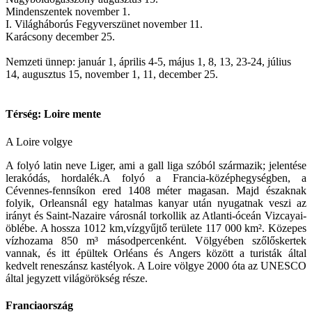
Mindenszentek november 1.
I. Világháborús Fegyverszünet november 11.
Karácsony december 25.
Nemzeti ünnep: január 1, április 4-5, május 1, 8, 13, 23-24, július
14, augusztus 15, november 1, 11, december 25.
Térség: Loire mente
A Loire volgye
A folyó latin neve Liger, ami a gall liga szóból származik; jelentése
lerakódás, hordalék.A folyó a Francia-középhegységben, a
Cévennes-fennsíkon ered 1408 méter magasan. Majd északnak
folyik, Orleansnál egy hatalmas kanyar után nyugatnak veszi az
irányt és Saint-Nazaire városnál torkollik az Atlanti-óceán Vizcayai-
öblébe. A hossza 1012 km,vízgyűjtő területe 117 000 km². Közepes
vízhozama 850 m³ másodpercenként. Völgyében szőlőskertek
vannak, és itt épültek Orléans és Angers között a turisták által
kedvelt reneszánsz kastélyok. A Loire völgye 2000 óta az UNESCO
által jegyzett világörökség része.
Franciaország