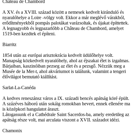
Château de Chambord
A XV. és a XVIII. század között a nemesek kedvelt kiránduló és
nyaralóhelye a Loire -völgy volt. Ekkor a már meglévő várakból,
erődítményekből pompás palotákat varázsoltak, és újakat építtettek.
A legnagyobb és legpazarlóbb a Château de Chambord, amelyet
1519-ben kezdtek el építeni.
Biarritz
1854 után az európai arisztokrácia kedvelt üdülőhelye volt.
Manapság közkedvelt nyaralóhely, ahol az éjszakai élet is izgalmas.
Bárjaiban, kaszinóiban pezseg az élet és a pezsgő. Nézzük meg a
Musée de la Mer-t, ahol akváriumot is találunk, valamint a tengeri
élővilágot bemutató kiállítást.
Sarlat-La-Canéda
A kedves reneszánsz város a IX. századi bencés apátság köré épült.
A százéves háború után sokáig romokban hevert, ennek ellenére ma
is középkori hangulatot áraszt.
Látogassunk el a Cathédrale Saint Sacerdos-ba, amely eredetileg az
apátság része volt, mai arculata viszont a XVII. századot idézi.
Chamonix