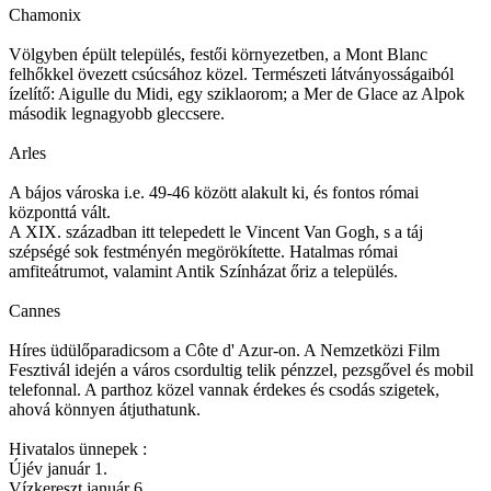
Chamonix
Völgyben épült település, festői környezetben, a Mont Blanc
felhőkkel övezett csúcsához közel. Természeti látványosságaiból
ízelítő: Aigulle du Midi, egy sziklaorom; a Mer de Glace az Alpok
második legnagyobb gleccsere.
Arles
A bájos városka i.e. 49-46 között alakult ki, és fontos római
központtá vált.
A XIX. században itt telepedett le Vincent Van Gogh, s a táj
szépségé sok festményén megörökítette. Hatalmas római
amfiteátrumot, valamint Antik Színházat őriz a település.
Cannes
Híres üdülőparadicsom a Côte d' Azur-on. A Nemzetközi Film
Fesztivál idején a város csordultig telik pénzzel, pezsgővel és mobil
telefonnal. A parthoz közel vannak érdekes és csodás szigetek,
ahová könnyen átjuthatunk.
Hivatalos ünnepek :
Újév január 1.
Vízkereszt január 6.