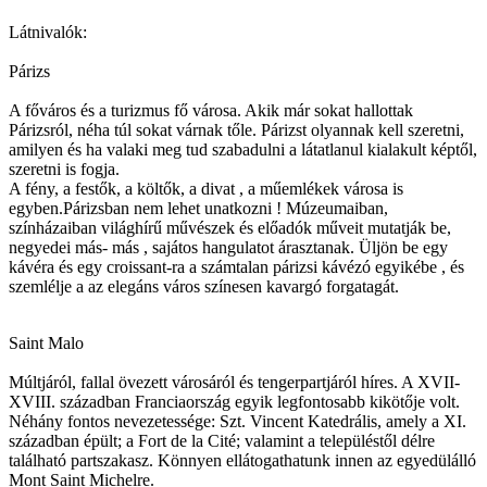
Látnivalók:
Párizs
A főváros és a turizmus fő városa. Akik már sokat hallottak
Párizsról, néha túl sokat várnak tőle. Párizst olyannak kell szeretni,
amilyen és ha valaki meg tud szabadulni a látatlanul kialakult képtől,
szeretni is fogja.
A fény, a festők, a költők, a divat , a műemlékek városa is
egyben.Párizsban nem lehet unatkozni ! Múzeumaiban,
színházaiban világhírű művészek és előadók műveit mutatják be,
negyedei más- más , sajátos hangulatot árasztanak. Üljön be egy
kávéra és egy croissant-ra a számtalan párizsi kávézó egyikébe , és
szemlélje a az elegáns város színesen kavargó forgatagát.
Saint Malo
Múltjáról, fallal övezett városáról és tengerpartjáról híres. A XVII-
XVIII. században Franciaország egyik legfontosabb kikötője volt.
Néhány fontos nevezetessége: Szt. Vincent Katedrális, amely a XI.
században épült; a Fort de la Cité; valamint a településtől délre
található partszakasz. Könnyen ellátogathatunk innen az egyedülálló
Mont Saint Michelre.