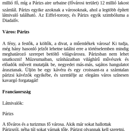
millió fő, míg a Párizs aire urbaine (fővárosi terület) 12 millió lakost
számlál. Párizs egyike azoknak a városoknak, ahol a legtöbb épített
látnivaló található. Az Eiffel-torony, és Párizs egyik szimbóluma a
Diadalív.
Város: Párizs
A fény, a festôk, a költôk, a divat, a műemlékek városa! Ki tudja,
még hány hasonló jelzôt lehetne találni erre a történelemben mindig
meghatározó szerepet betöltô világvárosra. Párizsban nem lehet
unatkozni! Múzeumaiban, színházaiban világhírű művészek és
elôadók műveit mutatják be, negyedei más-más, sajátos hangulatot
árasztanak. Üljön be egy kávéra és egy croissant-ra a számtalan
párizsi kávézók egyikébe, és szemlélje az elegáns város színesen
kavargó forgatagát!
Franciaország
Látnivalók:
Párizs
A főváros és a turizmus fő városa. Akik már sokat hallottak
Párizsról, néha túl sokat várnak tőle. Párizst olyannak kell szeretni,