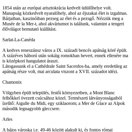
1854 után az európai arisztokrácia kedvelt üdülőhelye volt.
Manapság közkedvelt nyaralóhely, ahol az éjszakai élet is izgalmas.
Bárjaiban, kaszinóiban pezseg az élet és a pezsgő. Nézzük meg a
Musée de la Mer-t, ahol akváriumot is találunk, valamint a tengeri
élővilágot bemutató kiállítást.
Sarlat-La-Canéda
A kedves reneszánsz város a IX. századi bencés apátság köré épült.
A százéves háború után sokáig romokban hevert, ennek ellenére ma
is középkori hangulatot áraszt.
Látogassunk el a Cathédrale Saint Sacerdos-ba, amely eredetileg az
apátság része volt, mai arculata viszont a XVII. századot idézi.
Chamonix
Völgyben épült település, festői környezetben, a Mont Blanc
felhőkkel övezett csúcsához közel. Természeti látványosságaiból
ízelítő: Aigulle du Midi, egy sziklaorom; a Mer de Glace az Alpok
második legnagyobb gleccsere.
Arles
A bájos városka i.e. 49-46 között alakult ki, és fontos római