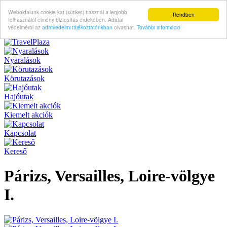
Weboldalunk cookie-kat (sütiket) használ a legjobb
Rendben
felhasználói élmény biztosítás érdekében. Adatai
védelméröl az
adatvédelmi tájékoztatónkban
olvashat.
További információ
Nyaralások
Körutazások
Hajóutak
Kiemelt akciók
Kapcsolat
Kereső
Párizs, Versailles, Loire-völgye
I.