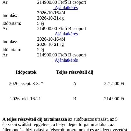
Ár:
214900.00
Ft/fő B csoport
Ajánlatkérés
2026-10-16
-tól
Indulás:
2026-10-21
-ig
Időtartam:
5 éj
Ár:
214900.00
Ft/fő B csoport
Ajánlatkérés
2026-10-16
-tól
Indulás:
2026-10-21
-ig
Időtartam:
5 éj
Ár:
214900.00
Ft/fő B csoport
Ajánlatkérés
Időpontok
Teljes részvételi díj
2026. szept. 3-8. *
A
221.500 Ft
2026. okt. 16-21.
B
214.900 Ft
A teljes részvételi díj tartalmazza
az autóbuszos utazást, az 5
éjszakai szállást reggelivel, a helyi idegenforgalmi adókat, az
útlemondási biztosítást, a felsorolt programokat és az idegenvezetést,