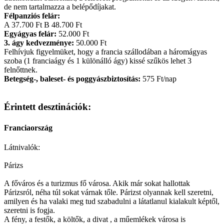
de nem tartalmazza a belépődíjakat.
Félpanziós felár:
A 37.700 Ft B 48.700 Ft
Egyágyas felár:
52.000 Ft
3. ágy kedvezménye:
50.000 Ft
Felhívjuk figyelmüket, hogy a francia szállodában a háromágyas
szoba (1 franciaágy és 1 különálló ágy) kissé szűkös lehet 3
felnőttnek.
Betegség-, baleset- és poggyászbiztosítás:
575 Ft/nap
Érintett desztinációk:
Franciaország
Látnivalók:
Párizs
A főváros és a turizmus fő városa. Akik már sokat hallottak
Párizsról, néha túl sokat várnak tőle. Párizst olyannak kell szeretni,
amilyen és ha valaki meg tud szabadulni a látatlanul kialakult képtől,
szeretni is fogja.
A fény, a festők, a költők, a divat , a műemlékek városa is