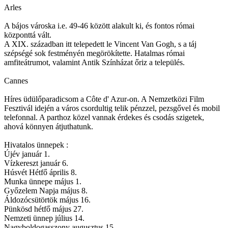
Arles
A bájos városka i.e. 49-46 között alakult ki, és fontos római
központtá vált.
A XIX. században itt telepedett le Vincent Van Gogh, s a táj
szépségé sok festményén megörökítette. Hatalmas római
amfiteátrumot, valamint Antik Színházat őriz a település.
Cannes
Híres üdülőparadicsom a Côte d' Azur-on. A Nemzetközi Film
Fesztivál idején a város csordultig telik pénzzel, pezsgővel és mobil
telefonnal. A parthoz közel vannak érdekes és csodás szigetek,
ahová könnyen átjuthatunk.
Hivatalos ünnepek :
Újév január 1.
Vízkereszt január 6.
Húsvét Hétfő április 8.
Munka ünnepe május 1.
Győzelem Napja május 8.
Áldozócsütörtök május 16.
Pünkösd hétfő május 27.
Nemzeti ünnep július 14.
Nagyboldogasszony augusztus 15.