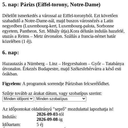
5. nap: Párizs (Eiffel-torony, Notre-Dame)
Délelőtt ismerkedés a várossal az Eiffel-toronyból. Ezt követően
szabadidő a Notre-Dame-nál, majd buszos városnézés a Latin
negyedben (Luxembourg-kert, Luxembourg-palota, Sorbonne
egyetem, Pantheon, Szt. Mihály útja).Kora délután indulás hazafelé,
utazás a Reims – Metz útvonalon. Szállás a francia-német határ
közelében (1 éj).
6. nap:
Hazautazás a Nürnberg – Linz – Hegyeshalom – Győr – Tatabánya
útvonalon. Érkezés Budapestre, majd Székesfehérvárra a késő esti
órákban.
Figyelem:
A programok sorrendje Párizsban felcserélődhet.
Szűrje tovább az árakat dátum, vagy szobatípus szerint:
Az időpontokat oldalirányú "seprő" mozdulattal lapozhatja is!
2026-09-03
-tól
Indulás:
2026-09-08
-ig
Időtartam:
5 éj