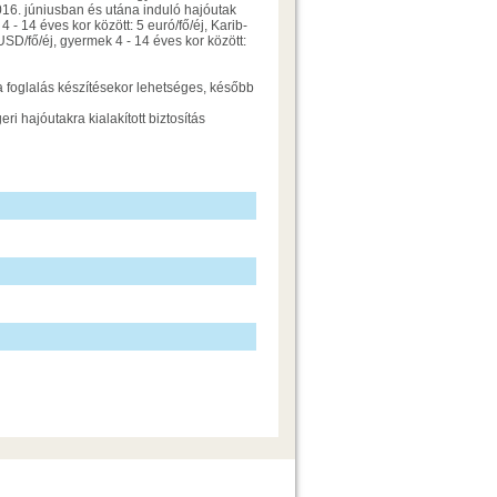
, 2016. júniusban és utána induló hajóutak
 - 14 éves kor között: 5 euró/fő/éj, Karib-
USD/fő/éj, gyermek 4 - 14 éves kor között:
 a foglalás készítésekor lehetséges, később
ri hajóutakra kialakított biztosítás