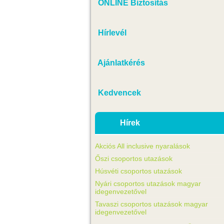
ONLINE Biztosítás
Hírlevél
Ajánlatkérés
Kedvencek
Hírek
Akciós All inclusive nyaralások
Őszi csoportos utazások
Húsvéti csoportos utazások
Nyári csoportos utazások magyar
idegenvezetővel
Tavaszi csoportos utazások magyar
idegenvezetővel