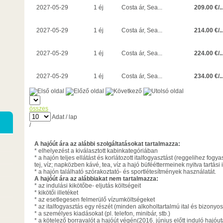
209.00 €/..
2027-05-29
1 éj
Costa ár, Sea...
214.00 €/..
2027-05-29
1 éj
Costa ár, Sea...
224.00 €/..
2027-05-29
1 éj
Costa ár, Sea...
234.00 €/..
2027-05-29
1 éj
Costa ár, Sea...
összes
Adat / lap
/
A hajóút ára az alábbi szolgáltatásokat tartalmazza:
* elhelyezést a kiválasztott kabinkategóriában
* a hajón teljes ellátást és korlátozott italfogyasztást (reggelihez fogy
tej, víz; napközben kávé, tea, víz a hajó büfééttermeinek nyitva tartási 
* a hajón található szórakoztató- és sportlétesítmények használatát.
A hajóút ára az alábbiakat nem tartalmazza:
* az indulási kikötőbe- eljutás költségeit
* kikötői illetéket
* az esetlegesen felmerülő vízumköltségeket
* az italfogyasztás egy részét (minden alkoholtartalmú ital és bizonyos 
* a személyes kiadásokat (pl. telefon, minibár, stb.)
* a kötelező borravalót a hajóút végén(2016. június előtt induló hajóu