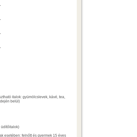
Ajánlatkérés
.
Ajánlatkérés
.
Ajánlatkérés
.
Ajánlatkérés
.
asztható italok: gyümölcslevek, kávé, tea,
idején belül)
üdítőitalok)
tak esetében: felnőtt és gyermek 15 éves