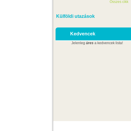
Összes cikk
Külföldi utazások
Kedvencek
Jelenleg
üres
a kedvencek lista!