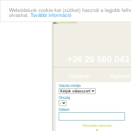
Weboldalunk cookie-kat (sütiket) használ a legjobb fel
olvashat.
További információ
+36 26 560 043
Utazások
Hajóutak
Utazás módja
Ország
Dátum
Részletes keresés
+