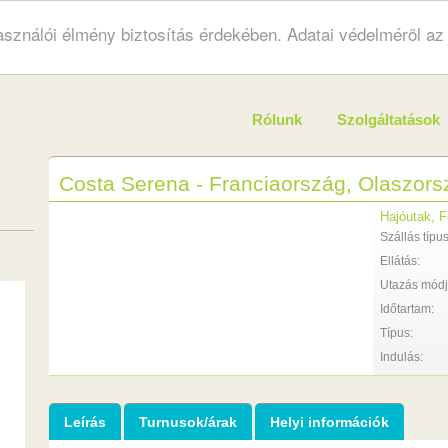
használói élmény biztosítás érdekében. Adatai védelméröl a
Rólunk
Szolgáltatások
Costa Serena - Franciaország, Olaszors
Hajóutak, F
Szállás típus
Ellátás:
Utazás módj
Időtartam:
Típus:
Indulás:
Leírás
Turnusok/árak
Helyi információk