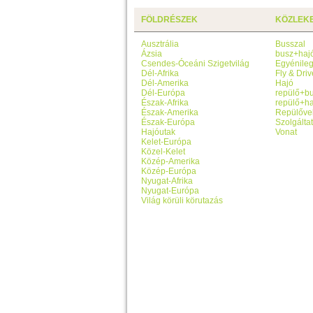
FÖLDRÉSZEK
KÖZLEK
Ausztrália
Busszal
Ázsia
busz+haj
Csendes-Óceáni Szigetvilág
Egyénile
Dél-Afrika
Fly & Driv
Dél-Amerika
Hajó
Dél-Európa
repülő+b
Észak-Afrika
repülő+ha
Észak-Amerika
Repülőve
Észak-Európa
Szolgálta
Hajóutak
Vonat
Kelet-Európa
Közel-Kelet
Közép-Amerika
Közép-Európa
Nyugat-Afrika
Nyugat-Európa
Világ körüli körutazás