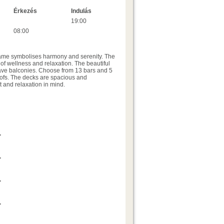
Érkezés
Indulás
19:00
08:00
 name symbolises harmony and serenity. The
f wellness and relaxation. The beautiful
have balconies. Choose from 13 bars and 5
oofs. The decks are spacious and
t and relaxation in mind.
Ajánlatkérés
.
Ajánlatkérés
.
Ajánlatkérés
.
Ajánlatkérés
.