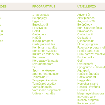
EDÉS
PROGRAMTÍPUS
ÚTJELLEMZŐ
1 napos utak
Adventi út
ó
Belépőjegy
Aktív pihenés
g
Egyéni út
Augusztus 20
e
Egzotikus út
Belépőjegy
Fesztiválok
Bor - Gasztronómia
usz
Golfút
Búvárkodás
jó
Gyalogtúra
Családbarát
l
Hajóút
Csillagtúra
tás
Ifjúsági program /
Csoportos út
Osztálykirándulás
Élményprogram
Kombinált nyaralás
Fakultatív program l
Koncertek / Musical
Felnőtt barát hotel
Kultúra és történelem
Film / sorozat tematik
Körutazás
Foci tematika
Körutazás+Nyaralás
Golf
Nyaralóprogram
Gyerekbarát
Síút
Gyógyfürdő - Élményf
Sport mérkőzések
Aquapark
Sportos kirándulások
Hajós kirándulás
Tematikus út
Háziállat barát
Tengerparti esküvő
Hegyvidék
Természeti csodák
Homokos strand
Városlátogatás
Hosszú Hétvégék
Városnéző programok
Húsvéti út
Üdülés - nyaralás
idegennyelvű progra
Ingyenes Wi-Fi
Intenzív program
Karácsonyi út