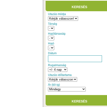
Utazás módja
Térség
Hajótársaság
Hajó
Dátum
Rugalmasság
Utazás időtartama
Ár (tól-ig)