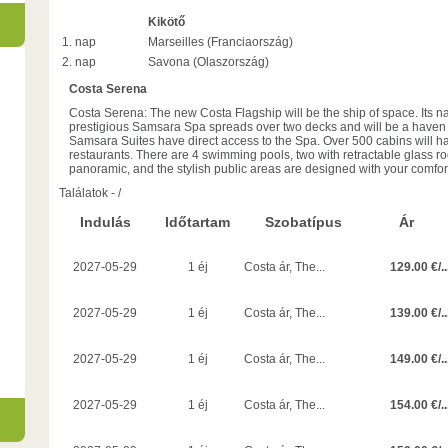
Kikötő
1. nap
Marseilles (Franciaország)
2. nap
Savona (Olaszország)
Costa Serena
Costa Serena: The new Costa Flagship will be the ship of space. Its
prestigious Samsara Spa spreads over two decks and will be a haven o
Samsara Suites have direct access to the Spa. Over 500 cabins will 
restaurants. There are 4 swimming pools, two with retractable glass r
panoramic, and the stylish public areas are designed with your comfor
Találatok
-
/
Indulás
Időtartam
Szobatípus
Ár
129.00 €/..
2027-05-29
1 éj
Costa ár, The...
139.00 €/..
2027-05-29
1 éj
Costa ár, The...
149.00 €/..
2027-05-29
1 éj
Costa ár, The...
154.00 €/..
2027-05-29
1 éj
Costa ár, The...