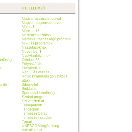
ÚTJELLEMZŐ
Magyar asszisztenciával
Magyar idegenvezetővel
Május 1
Március 15
Medencés szállás
Mérsékelt nehézségű program
Mikulás programok
Nászutasoknak
November 1
Nyelvtanfolyamok
ehetőség
Október 23
Pályaszállás
a
Pünkösdi út
Repülj és vezess
Rövid kirándulás (2-3 napos
utak)
ürdő -
Síbérlettel
Síoktatás
Sportolási lehetőség
Szafari program
Szilveszteri út
Témaparkok
Tengerpart
Természetbarát
m
Természeti csodák
Tópart
UNESCO Világörökség
Valentin nap