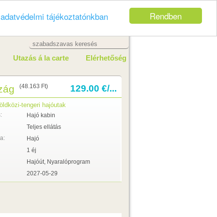
Rendben
z
adatvédelmi tájékoztatónkban
Utazás á la carte
Elérhetőség
(48.163 Ft)
zág
129.00 €/...
öldközi-tengeri hajóutak
:
Hajó kabin
Teljes ellátás
a:
Hajó
1 éj
Hajóút, Nyaralóprogram
2027-05-29