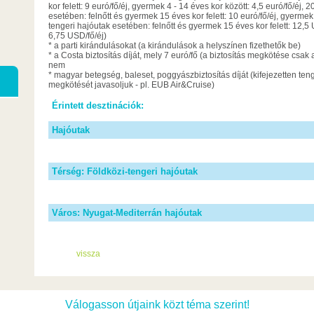
kor felett: 9 euró/fő/éj, gyermek 4 - 14 éves kor között: 4,5 euró/fő/éj
esetében: felnőtt és gyermek 15 éves kor felett: 10 euró/fő/éj, gyermek 4
tengeri hajóutak esetében: felnőtt és gyermek 15 éves kor felett: 12,5 
6,75 USD/fő/éj)
* a parti kirándulásokat (a kirándulások a helyszínen fizethetők be)
* a Costa biztosítás díját, mely 7 euró/fő (a biztosítás megkötése csak
nem
* magyar betegség, baleset, poggyászbiztosítás díját (kifejezetten tenge
megkötését javasoljuk - pl. EUB Air&Cruise)
Érintett desztinációk:
Hajóutak
Térség: Földközi-tengeri hajóutak
Város: Nyugat-Mediterrán hajóutak
vissza
Válogasson útjaink közt téma szerint!