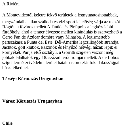
A Riviéra
A Montevideotól keletre fekvő területek a legnyugatosítottabbak,
megszámlálhatatlan szálloda és vizi sport lehetőség várja az utazót.
Rögtön a főváros mellett Atlántida és Piriápolis a legközelebbi
fürdőhely, ahol a tenger élvezete mellett kirándulás is szervezhető a
Cerro Pan de Azúcar dombra vagy Minasba. A legismertebb
partszakasz a Punta del Este, Dél-Amerika legcsillogóbb strandja.
Jachtok, golf klubok, kaszinók és fényűző hétvégi házak lepik el
környékét. Partja első osztályú, a Gorritti szigeten viszont még
jobbak találhatók egy 18. századi erőd romjai mellett. A de Lobos
sziget természetvédelmi terület hatalmas oroszlánfóka lakossággal
büszkélkedhet.
Térség: Körutazás Uruguayban
Város: Körutazás Uruguayban
Chile