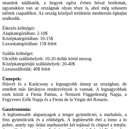
strandok találhatók, a hegyek egész évben hóval borítottak,
ugyanakkor van az országnak olyan része is, ahol még sohasem
mértek csapadékot. Az ország középső területein mediterrán éghajlat
uralkodik.
Étkezés költségei:
Alapkategóriában: 2-10$
Középkategóriában: 10-15$
Luxuskategóriában: 15$ felett
Szállás költségei:
Olcsóbb szálláshelyek: 10-20 dollár körül mozog.
Középkategóriájú szálláshelyek: 20-40$
Luxusszállodák: 40$ felett
Ünnepek:
Húsvét és a Karácsony a legnagyobb ünnep az országban, de
emellett más látványos rendezvények is vannak. A legnagyobbak
ezek közül a Fiesta Patrias, a Nemzeti Függetlenség Napja, a
Fegyveres Erők Napja és a Fiesta de la Virgin del Rosario.
Gasztronómia:
A legfontosabb alapanyagok a tenger gyümölcsei, a marhahús, a
friss gyümölcsök és a zöldségek. A leghíresebb étel a lomo a lo
pobre, amely egy óriási marhaszelet két tojással és chipsel a tetején.