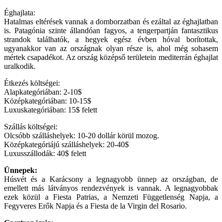
Éghajlata:
Hatalmas eltérések vannak a domborzatban és ezáltal az éghajlatban
is. Patagónia szinte állandóan fagyos, a tengerpartján fantasztikus
strandok találhatók, a hegyek egész évben hóval borítottak,
ugyanakkor van az országnak olyan része is, ahol még sohasem
mértek csapadékot. Az ország középső területein mediterrán éghajlat
uralkodik.
Étkezés költségei:
Alapkategóriában: 2-10$
Középkategóriában: 10-15$
Luxuskategóriában: 15$ felett
Szállás költségei:
Olcsóbb szálláshelyek: 10-20 dollár körül mozog.
Középkategóriájú szálláshelyek: 20-40$
Luxusszállodák: 40$ felett
Ünnepek:
Húsvét és a Karácsony a legnagyobb ünnep az országban, de
emellett más látványos rendezvények is vannak. A legnagyobbak
ezek közül a Fiesta Patrias, a Nemzeti Függetlenség Napja, a
Fegyveres Erők Napja és a Fiesta de la Virgin del Rosario.