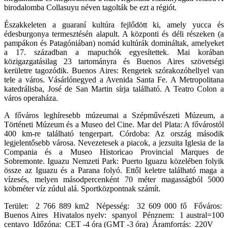
birodalomba Collasuyu néven tagolták be ezt a régiót.
Északkeleten a guaraní kultúra fejlődött ki, amely yucca és
édesburgonya termesztésén alapult. A központi és déli részeken (a
pampákon és Patagóniában) nomád kultúrák domináltak, amelyeket
a 17. században a mapuchók egyesítettek. Mai korában
közigazgatásilag 23 tartományra és Buenos Aires szövetségi
kerületre tagozódik. Buenos Aires: Rengetek szórakozóhellyel van
tele a város. Vásárlónegyed a Avenida Santa Fe. A Metropolitana
katedrálisba, José de San Martin sírja található. A Teatro Colon a
város operaháza.
A főváros leghíresebb múzeumai a Szépművészeti Múzeum, a
Történeti Múzeum és a Museo del Cine. Mar del Plata: A fővárostól
400 km-re található tengerpart. Córdoba: Az ország második
legjelentősebb városa. Nevezetesek a piacok, a jezsuita Iglesia de la
Compania és a Museo Historicao Provincial Marques de
Sobremonte. Iguazu Nemzeti Park: Puerto Iguazu közelében folyik
össze az Iguazu és a Parana folyó. Ettől keletre található maga a
vízesés, melyen másodpercenként 70 méter magasságból 5000
köbméter víz zúdul alá. Sportközpontnak számít.
Terület: 2 766 889 km2 Népesség: 32 609 000 fő Főváros:
Buenos Aires Hivatalos nyelv: spanyol Pénznem: 1 austral=100
centavo Időzóna: CET -4 óra (GMT -3 óra) Áramforrás: 220V