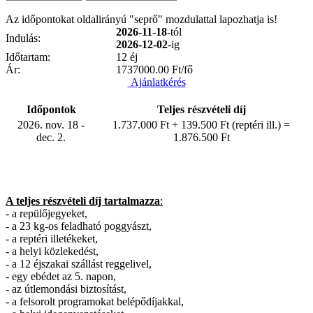
Az időpontokat oldalirányú "seprő" mozdulattal lapozhatja is!
2026-11-18
-tól
Indulás:
2026-12-02
-ig
Időtartam:
12 éj
Ár:
1737000.00
Ft/fő
Ajánlatkérés
Időpontok
Teljes részvételi díj
2026. nov. 18 -
1.737.000 Ft + 139.500 Ft (reptéri ill.) =
dec. 2.
1.876.500 Ft
A teljes részvételi díj tartalmazza
:
- a repülőjegyeket,
- a 23 kg-os feladható poggyászt,
- a reptéri illetékeket,
- a helyi közlekedést,
- a 12 éjszakai szállást reggelivel,
- egy ebédet az 5. napon,
- az útlemondási biztosítást,
- a felsorolt programokat belépődíjakkal,