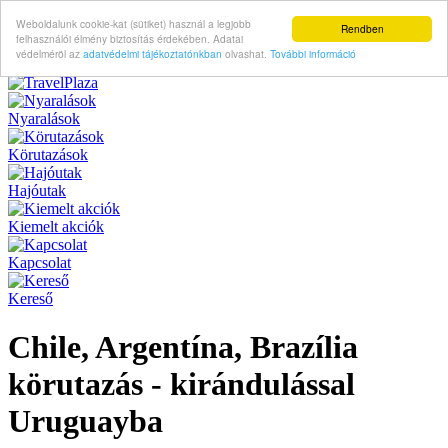
Weboldalunk cookie-kat (sütiket) használ a legjobb
Rendben
felhasználói élmény biztosítás érdekében. Adatai
védelméröl az
adatvédelmi tájékoztatónkban
olvashat.
További információ
Nyaralások
Körutazások
Hajóutak
Kiemelt akciók
Kapcsolat
Kereső
Chile, Argentína, Brazília
körutazás - kirándulással
Uruguayba