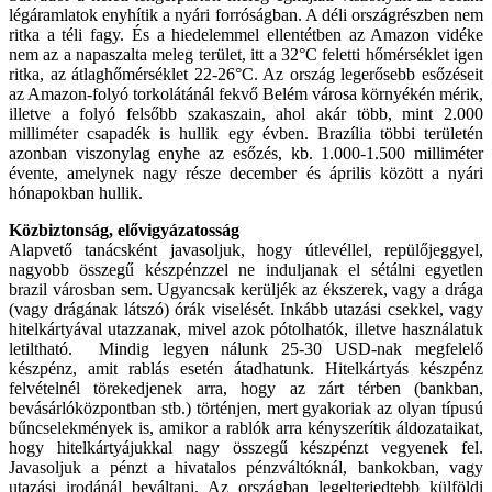
légáramlatok enyhítik a nyári forróságban. A déli országrészben nem
ritka a téli fagy. És a hiedelemmel ellentétben az Amazon vidéke
nem az a napaszalta meleg terület, itt a 32°C feletti hőmérséklet igen
ritka, az átlaghőmérséklet 22-26°C. Az ország legerősebb esőzéseit
az Amazon-folyó torkolátánál fekvő Belém városa környékén mérik,
illetve a folyó felsőbb szakaszain, ahol akár több, mint 2.000
milliméter csapadék is hullik egy évben. Brazília többi területén
azonban viszonylag enyhe az esőzés, kb. 1.000-1.500 milliméter
évente, amelynek nagy része december és április között a nyári
hónapokban hullik.
Közbiztonság, elővigyázatosság
Alapvető tanácsként javasoljuk, hogy útlevéllel, repülőjeggyel,
nagyobb összegű készpénzzel ne induljanak el sétálni egyetlen
brazil városban sem. Ugyancsak kerüljék az ékszerek, vagy a drága
(vagy drágának látszó) órák viselését. Inkább utazási csekkel, vagy
hitelkártyával utazzanak, mivel azok pótolhatók, illetve használatuk
letiltható. Mindig legyen nálunk 25-30 USD-nak megfelelő
készpénz, amit rablás esetén átadhatunk. Hitelkártyás készpénz
felvételnél törekedjenek arra, hogy az zárt térben (bankban,
bevásárlóközpontban stb.) történjen, mert gyakoriak az olyan típusú
bűncselekmények is, amikor a rablók arra kényszerítik áldozataikat,
hogy hitelkártyájukkal nagy összegű készpénzt vegyenek fel.
Javasoljuk a pénzt a hivatalos pénzváltóknál, bankokban, vagy
utazási irodánál beváltani. Az országban legelterjedtebb külföldi