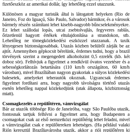
fizetőeszköz az amerikai dollár, így lehetőleg ezzel utazzunk.
Különösen a magyar turisták által is látogatott helyeken (Rio de
Janeiro, Foz do Iguaçú, São Paulo, Salvador) bármikor, és a városok
bármely részén számítani lehet kisebb-nagyobb bűncselekményekre.
Ez lehet szállodai lopás, utcai zsebtolvajlás, fegyveres rablás,
őrizetlenül hagyott értékek eltulajdonítása a strandokon, stb.
Lehetőleg ne tömegközlekedési eszközzel utazzanak. A taxik
lényegesen biztonságosabbak. Utazás közben belülről zárják be az
ajtót. Amennyiben gépkocsit bérelünk, érdemes tudni, hogy a brazil
törvények szerint a megengedett alkoholszint 0,5 ezrelék (kb. két
doboz sör). Felhívjuk a figyelmet a rendkívül óvatos vezetésre és a
sebességkorlátozás betartására (110 km/h országúton, 60 km/h
városban), mivel Brazíliában nagyon gyakoriak a súlyos közlekedési
balesetek, amelyeket teherautók okoznak. Ugyancsak érdemes
figyelmet fordítani arra, hogy nagyobb távolságra történő utazás
esetén lehetőleg nappal közlekedjünk (utak állapota, közbiztonság
miatt).
Csomagkezelés a repülőtéren, vámvizsgálat
Bár az utazók többsége Rio de Janeiróba, vagy São Paulóba utazik,
fontosnak tartjuk felhívni a figyelmet arra, hogy Budapesten a
csomagokat csak az első nemzetközi repülőtérig lehet feladni, mivel
a vámvizsgálat csak e repülőtereken lehetséges. (Ha például valaki
Rión keresztül Brazíliavárosba utazik, akkor a riói repülőtéren ki