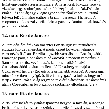
leglátványosabb vízesésrendszere. A hatást csak fokozza, hogy a
vízesések egy szubtrópusi esőerdő közepén találhatóak.Délután
kirándulás a világ egyik legnagyobb vízierőművéhez, a Paraná
folyóra felépült Itaipu-gáthoz a brazil – paraguay-i határon. A
csoportot autóbusszal viszik körbe a gáton, valamint annak brazil és
paraguay-i oldalán.
12. nap: Rio de Janeiro
A kora délelőtti órákban transzfer Foz do Iguassu repülőterére,
elutazás Rio de Janeiróba. A megérkezést követően félnapos
városnézés Rióban, Brazília legszebb városában: a Botafogo-öböl, a
Flamengo park, a belváros felhőkarcolói, a modern katedrális, a
Sambodromo stb., végül utazás kabinos drótkötélpályán a
Guanabara-öböl bejárata mellett álló Urca-hegyre, majd a
Cukorsüveg-hegyre (Rio egyik legismertebb jelképe). A panoráma
mindkét esetben lenyűgöző. Itt érti meg igazán a turista, hogy miért
tartják sokan Riót a világ legszebb fekvésű városának. A városnézés
után a Copacabanán lévő szálloda szobáinak elfoglalása (2 éj).
13. nap: Rio de Janeiro
A riói városnézés folytatása: Ipanema negyed, a favelák, a Rodrigo
Freitas-tó stb. Látogatást teszünk a hihetetlenül gazdag szubtrópusi