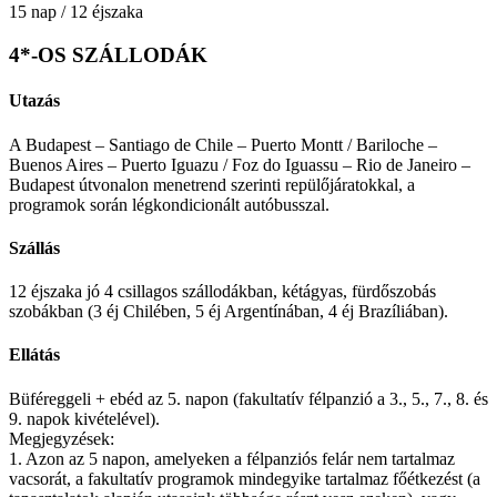
15 nap / 12 éjszaka
4*-OS SZÁLLODÁK
Utazás
A Budapest – Santiago de Chile – Puerto Montt / Bariloche –
Buenos Aires – Puerto Iguazu / Foz do Iguassu – Rio de Janeiro –
Budapest útvonalon menetrend szerinti repülőjáratokkal, a
programok során légkondicionált autóbusszal.
Szállás
12 éjszaka jó 4 csillagos szállodákban, kétágyas, fürdőszobás
szobákban (3 éj Chilében, 5 éj Argentínában, 4 éj Brazíliában).
Ellátás
Büféreggeli + ebéd az 5. napon (fakultatív félpanzió a 3., 5., 7., 8. és
9. napok kivételével).
Megjegyzések:
1. Azon az 5 napon, amelyeken a félpanziós felár nem tartalmaz
vacsorát, a fakultatív programok mindegyike tartalmaz főétkezést (a