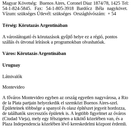
Magyar Követség: Buenos Aires, Coronel Diaz 1874/78, 1425 Tel:
54-1-824-5845. Fax: 54-1-805-3918 Bardócz Béla nagykövet.
Vízum: szükséges Útlevél: szükséges Országhívószám: + 54
Térség: Körutazás Argentínában
A városlátogató és körutazások gyűjtő helye ez a régió, pontos
szállás és útvonal leírások a programokban olvashatóak.
Város: Körutazás Argentínában
Uruguay
Látnivalók
Montevideo
A főváros Montevideo egyben az ország egyetlen nagyvárosa, a Rio
de la Plata partjain helyezkedik el szemközt Buenos Aires-szel.
Épületeinek többsége a spanyol és olasz építészet jegyeit hordozza,
de találhatók szecessziós épületek is. A legtöbb figyelmet az óváros
(Ciudad Vieja), mely egy félszigeten a kikötő közelében van, és a
Plaza Independencia közelében lévő kereskedelmi központ érdemli.