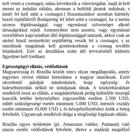
kell venni a csomagot, utána következik a vámvizsgálat, majd át kell
menni az indulási oldalra, ahonnan a belföldi járatok indulnak, s
ismét fel kell adni a csomagot.) Hazautazáskor azonban bármely
brazil repülőtérről Budapestig fel lehet adni a csomagot, ha a turista
azonos légitársasággal, vagy egymással szövetséget alkotó
társaságokkal repül. Amennyiben nem azonos, vagy egymással
szerződéses kapcsolatban álló légitársasággal utazunk, akkor csak az
utolsó brazil nemzetközi repülőtérig veszik fel a csomagot, s az
utazóknak maguknak kell gondoskodniuk a csomag további
feladásáról. Erre az átszállásra szánt idő tervezésénél különös
figyelmet kell fordítani.
Egészségügyi ellátás, védőoltások
Magyarország és Brazília között nincs olyan megállapodás, amely
ingyenes orvosi ellátást biztosítana a magyar utazóknak. Ezért
okvetlenül ajánljuk mindenkinek, hogy egészség- és
balesetbiztosítás nélkül ne induljanak útnak. A közkórházakban
rendkívül rossz az ellátás, a magánkórházak pedig különféle összegű
kauciók letétbe helyezéséhez (egyszerűbb esetben 2.500 USD,
műtét szükségessége esetén minimum 5.000 USD, intenzív osztály
esetén minimum 10.000 USD ), és készpénzfizetéshez kötik a beteg
felvételét. Ugyancsak rendkívül drága a sürgősségi fogászati ellátás.
Brazília egyes területeire (pl. Amazonas vidéke, Pantanal) való
utazás esetén védőoltások felvétele, illetve a maláriát megelőző