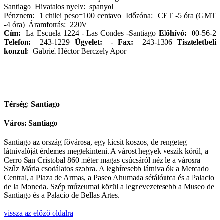
Santiago Hivatalos nyelv: spanyol
Pénznem: 1 chilei peso=100 centavo Időzóna: CET -5 óra (GMT
-4 óra) Áramforrás: 220V
Cím:
La Escuela 1224 - Las Condes -Santiago
Előhívó:
00-56-2
Telefon:
243-1229
Ügyelet:
-
Fax:
243-1306
Tiszteletbeli
konzul:
Gabriel Héctor Berczely Apor
Térség: Santiago
Város: Santiago
Santiago az ország fővárosa, egy kicsit koszos, de rengeteg
látnivalóját érdemes megtekinteni. A várost hegyek veszik körül, a
Cerro San Cristobal 860 méter magas csúcsáról néz le a városra
Szűz Mária csodálatos szobra. A leghíresebb látnivalók a Mercado
Central, a Plaza de Armas, a Paseo Ahumada sétálóutca és a Palacio
de la Moneda. Szép múzeumai közül a legnevezetesebb a Museo de
Santiago és a Palacio de Bellas Artes.
vissza az előző oldalra