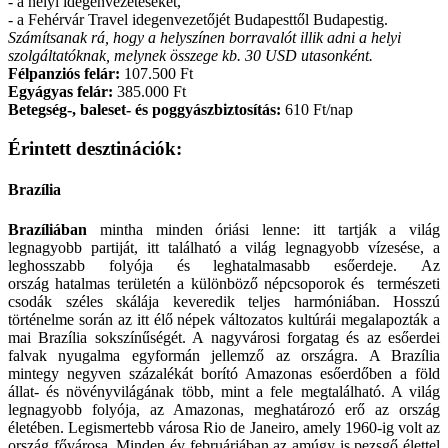
- a helyi idegenvezetéseket,
- a Fehérvár Travel idegenvezetőjét Budapesttől Budapestig.
Számítsanak rá, hogy a helyszínen borravalót illik adni a helyi
szolgáltatóknak, melynek összege kb. 30 USD utasonként.
Félpanziós felár:
107.500 Ft
Egyágyas felár:
385.000 Ft
Betegség-, baleset- és poggyászbiztosítás:
610 Ft/nap
Érintett desztinációk:
Brazília
Brazíliában
mintha minden óriási lenne: itt tartják a világ
legnagyobb partiját, itt található a világ legnagyobb vízesése, a
leghosszabb folyója és leghatalmasabb esőerdeje. Az
ország hatalmas területén a különböző népcsoporok és természeti
csodák széles skálája keveredik teljes harmóniában. Hosszú
történelme során az itt élő népek változatos kultúrái megalapozták a
mai Brazília sokszínűségét. A nagyvárosi forgatag és az esőerdei
falvak nyugalma egyformán jellemző az országra. A Brazília
mintegy negyven százalékát borító Amazonas esőerdőben a föld
állat- és növényvilágának több, mint a fele megtalálható. A világ
legnagyobb folyója, az Amazonas, meghatározó erő az ország
életében. Legismertebb városa Rio de Janeiro, amely 1960-ig volt az
ország fővárosa. Minden év februárjában az amúgy is pezsgő élettel