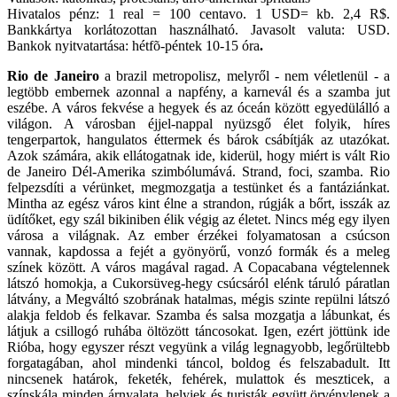
Hivatalos pénz: 1 real = 100 centavo. 1 USD= kb. 2,4 R$.
Bankkártya korlátozottan használható. Javasolt valuta: USD.
Bankok nyitvatartása: hétfõ-péntek 10-15 óra
.
Rio de Janeiro
a brazil metropolisz, melyről - nem véletlenül - a
legtöbb embernek azonnal a napfény, a karnevál és a szamba jut
eszébe. A város fekvése a hegyek és az óceán között egyedülálló a
világon. A városban éjjel-nappal nyüzsgő élet folyik, híres
tengerpartok, hangulatos éttermek és bárok csábítják az utazókat.
Azok számára, akik ellátogatnak ide, kiderül, hogy miért is vált Rio
de Janeiro Dél-Amerika szimbólumává. Strand, foci, szamba. Rio
felpezsdíti a vérünket, megmozgatja a testünket és a fantáziánkat.
Mintha az egész város kint élne a strandon, rúgják a bőrt, isszák az
üdítőket, egy szál bikiniben élik végig az életet. Nincs még egy ilyen
városa a világnak. Az ember érzékei folyamatosan a csúcson
vannak, kapdossa a fejét a gyönyörű, vonzó formák és a meleg
színek között. A város magával ragad. A Copacabana végtelennek
látszó homokja, a Cukorsüveg-hegy csúcsáról elénk táruló páratlan
látvány, a Megváltó szobrának hatalmas, mégis szinte repülni látszó
alakja feldob és felkavar. Szamba és salsa mozgatja a lábunkat, és
látjuk a csillogó ruhába öltözött táncosokat. Igen, ezért jöttünk ide
Rióba, hogy egyszer részt vegyünk a világ legnagyobb, legőrültebb
forgatagában, ahol mindenki táncol, boldog és felszabadult. Itt
nincsenek határok, feketék, fehérek, mulattok és meszticek, a
színskála minden árnyalata, helyiek és turisták együtt örvénylenek a