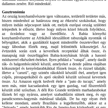
dallamos zenére. Rió mindenkié.
Gasztronómia
Az ország konyhaművészete igen változatos, területről területre más,
hiszen mindenhol az határozza meg az étkezési szokásokat, hogy
milyen indián népcsoport lakik ott, melyik európai ország szülöttei
telepedtek le először, illetve hogy milyen közel fekszik folyókhoz,
az óceánhoz vagy az őserdőhöz. A Bahia környéki
konyhaművészetre az Afrikából ideszállított rabszolgák nyomták rá
bélyegüket, akik a gazdáiktól kapott mindenféle összetevőket egy
nagy lábosban főzték meg, majd felöntötték kókusztejjel. Az
évtizedek során ezek a keverékek receptekké álltak össze, és
manapság már összefüggően Bahia-konyhának hívják a hasonó
módszerrel elkészített ételeket. Ilyen például a "vatapá", amely darált
rák- és halgombócokból készül, amelyeket a dende pálma olajában
kókusztejjel és kenyérdarabkákkal főznek össze, és rizzsel tálalják;
illetve a "carurú", egy szintén rákokból készülő étel, amelyet igen
csípős, pirospaprikából és apró okrából készült szósszal kevernek
össze. Az Amazon egyik kedvelt étele a "pato do tucupi," amely
nem más, mint kacsadarabok egy igen gazdag, vad fűszerekből
készült zöld szószban. A déli Rio Grande területén marhadarabokat
tűznek fel egy nyársra, amelyet szabadtűzön sütnek meg, és egy
paradicsomos-hagymás mártással tálalják. De ha egy olyan ételt
kellene mondani, amely Brazíliára a legjellemzőbb, akkor az a
"feijoada," amely leginkább Rio de Janeiro-ban közkedvelt: ez egy