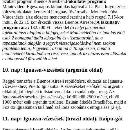
Szabad program Buenos Airesben.
Fakultatív program:
Montevideo. Egész napos kirándulás hajóval a La Plata folyó széles
tölcsértorkolatán keresztül Uruguay fővárosába, Montevideóba.
Városnézés. (Az előzetes menetrend szerint a hajó reggel 7.15-kor
indul, és 22.15-kor érkezik vissza Buenos Airesbe.)
A fakultatív
program ára:
132.700 Ft – ebéddel
(a helyi partnerünk
tájékoztatása alapján a hajójegyeket Montevideóba az indulás előtt
csak 2 hónappal tudja lefoglalni és visszaigazolni, de a
tapasztalatok alapján a jegyek visszaigazolásával nem szokott
probléma lenni).
Figyelem: aki mind a Tangó esten, mind a
montevideói kiránduláson részt vesz, annak az utazás ezen időszaka
az átlagosnál fárasztóbb lehet.
10. nap: Iguassu-vízesések (argentin oldal)
Reggel transzfer a Buenos Aires-i repülőtérre, elutazás az Iguassu-
vízesésekhez, Puerto Iguazuba. A vízeséseket elsőként az argentin
oldalról, jól kiépített turistaútvonalakon csodálhatjuk meg. Az
Iguassu-vízesések teljes szélessége körülbelül 2500 méter, ebből
1900 méter esik argentin területre. Ezután átkelés Brazíliába, majd a
Foz do Iguassuban található szálloda szobáinak elfoglalása (2 éj).
11. nap: Iguassu-vízesések (brazil oldal), Itaipu-gát
Séta a vízesések brazil oldalán. Az Iguassu sokak szerint a világ