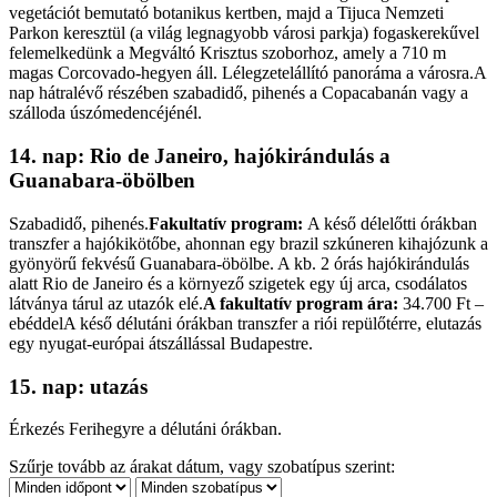
vegetációt bemutató botanikus kertben, majd a Tijuca Nemzeti
Parkon keresztül (a világ legnagyobb városi parkja) fogaskerekűvel
felemelkedünk a Megváltó Krisztus szoborhoz, amely a 710 m
magas Corcovado-hegyen áll. Lélegzetelállító panoráma a városra.A
nap hátralévő részében szabadidő, pihenés a Copacabanán vagy a
szálloda úszómedencéjénél.
14. nap: Rio de Janeiro, hajókirándulás a
Guanabara-öbölben
Szabadidő, pihenés.
Fakultatív program:
A késő délelőtti órákban
transzfer a hajókikötőbe, ahonnan egy brazil szkúneren kihajózunk a
gyönyörű fekvésű Guanabara-öbölbe. A kb. 2 órás hajókirándulás
alatt Rio de Janeiro és a környező szigetek egy új arca, csodálatos
látványa tárul az utazók elé.
A fakultatív program ára:
34.700 Ft –
ebéddelA késő délutáni órákban transzfer a riói repülőtérre, elutazás
egy nyugat-európai átszállással Budapestre.
15. nap: utazás
Érkezés Ferihegyre a délutáni órákban.
Szűrje tovább az árakat dátum, vagy szobatípus szerint: