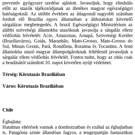
preventív gyógyszer szedése ajánlott. Javasoljuk, hogy elindulás
előtt az utazók tájékozódjanak az illetékes magyar egészségügyi
hatóságoknál. Az utóbbi években az átlagosnál nagyobb számban
fordult elő Brazília egyes államaiban a áldozatokat követelő
sárgalázas megbetegedés. A brazil Egészségügyi Minisztérium az
alábbi szövetségi államokba utazóknak javasolja a sárgaláz elleni
védőoltás felvételét: Acre, Amazonas, Amapá, Szövetségi Kerület
(Brazíliaváros), Goiás, Maranhão, Mato-Grosso, Mato-Grosso do
Sul, Minais Gerais, Pará, Rondônia, Roraima és Tocantins. A fenti
államokba utazó magyar állampolgároknak feltétlenül javasoljuk a
sárgaláz elleni védőoltás felvételét. Fontos tudni, hogy az oltás csak
a beadásától számított 10. napot követően nyújt védelmet.
Térség: Körutazás Brazíliában
Város: Körutazás Brazíliában
Chile
Éghajlata:
Hatalmas eltérések vannak a domborzatban és ezáltal az éghajlatban
is. Patagónia szinte állandóan fagyos, a tengerpartján fantasztikus