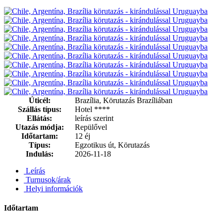
Úticél:
Brazília, Körutazás Brazíliában
Szállás típus:
Hotel ****
Ellátás:
leírás szerint
Utazás módja:
Repülővel
Időtartam:
12 éj
Típus:
Egzotikus út, Körutazás
Indulás:
2026-11-18
Leírás
Turnusok/árak
Helyi információk
Időtartam