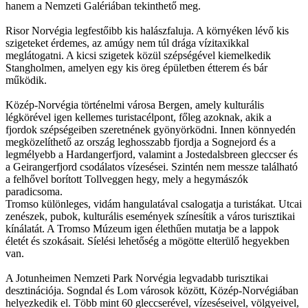
hanem a Nemzeti Galériában tekinthető meg.
Risor Norvégia legfestőibb kis halászfaluja. A környéken lévő kis
szigeteket érdemes, az amúgy nem túl drága vízitaxikkal
meglátogatni. A kicsi szigetek közül szépségével kiemelkedik
Stangholmen, amelyen egy kis öreg épületben étterem és bár
működik.
Közép-Norvégia történelmi városa Bergen, amely kulturális
légkörével igen kellemes turistacélpont, főleg azoknak, akik a
fjordok szépségeiben szeretnének gyönyörködni. Innen könnyedén
megközelíthető az ország leghosszabb fjordja a Sognejord és a
legmélyebb a Hardangerfjord, valamint a Jostedalsbreen gleccser és
a Geirangerfjord csodálatos vízesései. Szintén nem messze található
a felhővel borított Tollveggen hegy, mely a hegymászók
paradicsoma.
Tromso különleges, vidám hangulatával csalogatja a turistákat. Utcai
zenészek, pubok, kulturális események színesítik a város turisztikai
kínálatát. A Tromso Múzeum igen élethűen mutatja be a lappok
életét és szokásait. Síelési lehetőség a mögötte elterülő hegyekben
van.
A Jotunheimen Nemzeti Park Norvégia legvadabb turisztikai
desztinációja. Sogndal és Lom városok között, Közép-Norvégiában
helyezkedik el. Több mint 60 gleccserével, vízeséseivel, völgyeivel,