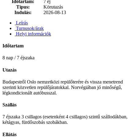
Időtartam:
7 éj
Típus:
Körutazás
Indulás:
2026-08-13
Leírás
Turnusok/árak
Helyi információk
Időtartam
8 nap / 7 éjszaka
Utazás
Budapestről Oslo nemzetközi repülőterére és vissza menetrend
szerinti közvetlen repülőjáratokkal. Norvégiában jó minőségű,
légkondicionált autóbusszal.
Szállás
7 éjszaka 3 csillagos (esetenként 4 csillagos) szintű szállodákban,
kétágyas, fürdőszobás szobákban.
Ellátás