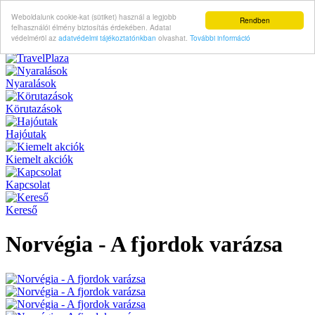
Weboldalunk cookie-kat (sütiket) használ a legjobb
Rendben
felhasználói élmény biztosítás érdekében. Adatai
védelméröl az
adatvédelmi tájékoztatónkban
olvashat.
További információ
Nyaralások
Körutazások
Hajóutak
Kiemelt akciók
Kapcsolat
Kereső
Norvégia - A fjordok varázsa