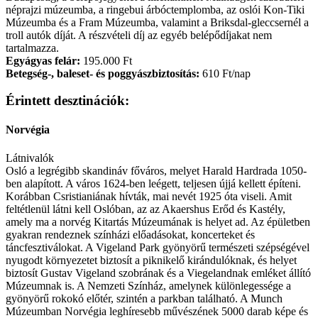
néprajzi múzeumba, a ringebui árbóctemplomba, az oslói Kon-Tiki
Múzeumba és a Fram Múzeumba, valamint a Briksdal-gleccsernél a
troll autók díját. A részvételi díj az egyéb belépődíjakat nem
tartalmazza.
Egyágyas felár:
195.000 Ft
Betegség-, baleset- és poggyászbiztosítás:
610 Ft/nap
Érintett desztinációk:
Norvégia
Látnivalók
Osló a legrégibb skandináv főváros, melyet Harald Hardrada 1050-
ben alapított. A város 1624-ben leégett, teljesen újjá kellett építeni.
Korábban Csristianiának hívták, mai nevét 1925 óta viseli. Amit
feltétlenül látni kell Oslóban, az az Akaershus Erőd és Kastély,
amely ma a norvég Kitartás Múzeumának is helyet ad. Az épületben
gyakran rendeznek színházi előadásokat, koncerteket és
táncfesztiválokat. A Vigeland Park gyönyörű természeti szépségével
nyugodt környezetet biztosít a piknikelő kirándulóknak, és helyet
biztosít Gustav Vigeland szobrának és a Viegelandnak emléket állító
Múzeumnak is. A Nemzeti Színház, amelynek különlegessége a
gyönyörű rokokó előtér, szintén a parkban található. A Munch
Múzeumban Norvégia leghíresebb művészének 5000 darab képe és