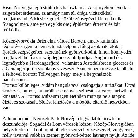
Risor Norvégia legfestőibb kis halászfaluja. A környéken lévő kis
szigeteket érdemes, az amúgy nem túl drága vízitaxikkal
meglátogatni. A kicsi szigetek közül szépségével kiemelkedik
Stangholmen, amelyen egy kis öreg épületben étterem és bár
működik.
Közép-Norvégia történelmi városa Bergen, amely kulturális
légkörével igen kellemes turistacélpont, főleg azoknak, akik a
fjordok szépségeiben szeretnének gyönyörködni. Innen könnyedén
megközelíthető az ország leghosszabb fjordja a Sognejord és a
legmélyebb a Hardangerfjord, valamint a Jostedalsbreen gleccser és
a Geirangerfjord csodálatos vízesései. Szintén nem messze található
a felhővel borított Tollveggen hegy, mely a hegymászók
paradicsoma.
Tromso különleges, vidám hangulatával csalogatja a turistákat. Utcai
zenészek, pubok, kulturális események színesítik a város turisztikai
kínálatát. A Tromso Múzeum igen élethűen mutatja be a lappok
életét és szokásait. Síelési lehetőség a mögötte elterülő hegyekben
van.
A Jotunheimen Nemzeti Park Norvégia legvadabb turisztikai
desztinációja. Sogndal és Lom városok között, Közép-Norvégiában
helyezkedik el. Több mint 60 gleccserével, vízeséseivel, völgyeivel,
mély tavaival valóban szemet gyönyörködtető látványt nyújt. Az ide