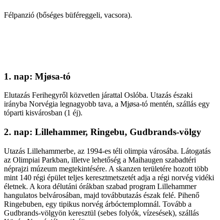
Félpanzió (bőséges büféreggeli, vacsora).
1. nap: Mjøsa-tó
Elutazás Ferihegyről közvetlen járattal Oslóba. Utazás északi
irányba Norvégia legnagyobb tava, a Mjøsa-tó mentén, szállás egy
tóparti kisvárosban (1 éj).
2. nap: Lillehammer, Ringebu, Gudbrands-völgy
Utazás Lillehammerbe, az 1994-es téli olimpia városába. Látogatás
az Olimpiai Parkban, illetve lehetőség a Maihaugen szabadtéri
néprajzi múzeum megtekintésére. A skanzen területére hozott több
mint 140 régi épület teljes keresztmetszetét adja a régi norvég vidéki
életnek. A kora délutáni órákban szabad program Lillehammer
hangulatos belvárosában, majd továbbutazás észak felé. Pihenő
Ringebuben, egy tipikus norvég árbóctemplomnál. Tovább a
Gudbrands-völgyön keresztül (sebes folyók, vízesések), szállás