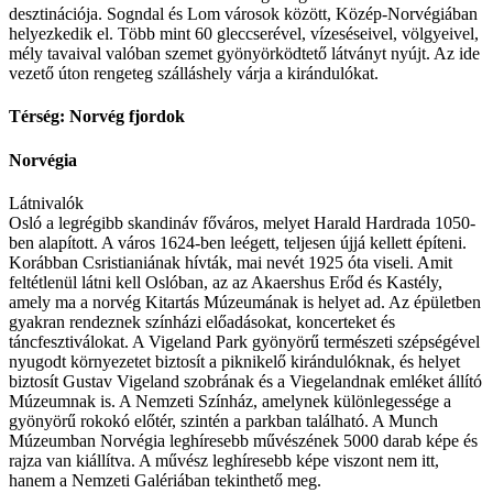
desztinációja. Sogndal és Lom városok között, Közép-Norvégiában
helyezkedik el. Több mint 60 gleccserével, vízeséseivel, völgyeivel,
mély tavaival valóban szemet gyönyörködtető látványt nyújt. Az ide
vezető úton rengeteg szálláshely várja a kirándulókat.
Térség: Norvég fjordok
Norvégia
Látnivalók
Osló a legrégibb skandináv főváros, melyet Harald Hardrada 1050-
ben alapított. A város 1624-ben leégett, teljesen újjá kellett építeni.
Korábban Csristianiának hívták, mai nevét 1925 óta viseli. Amit
feltétlenül látni kell Oslóban, az az Akaershus Erőd és Kastély,
amely ma a norvég Kitartás Múzeumának is helyet ad. Az épületben
gyakran rendeznek színházi előadásokat, koncerteket és
táncfesztiválokat. A Vigeland Park gyönyörű természeti szépségével
nyugodt környezetet biztosít a piknikelő kirándulóknak, és helyet
biztosít Gustav Vigeland szobrának és a Viegelandnak emléket állító
Múzeumnak is. A Nemzeti Színház, amelynek különlegessége a
gyönyörű rokokó előtér, szintén a parkban található. A Munch
Múzeumban Norvégia leghíresebb művészének 5000 darab képe és
rajza van kiállítva. A művész leghíresebb képe viszont nem itt,
hanem a Nemzeti Galériában tekinthető meg.