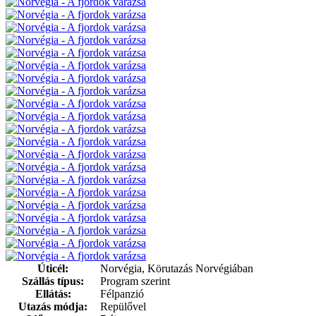
Úticél:
Norvégia, Körutazás Norvégiában
Szállás típus:
Program szerint
Ellátás:
Félpanzió
Utazás módja:
Repülővel