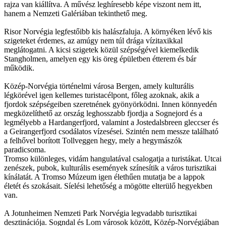
rajza van kiállítva. A művész leghíresebb képe viszont nem itt,
hanem a Nemzeti Galériában tekinthető meg.
Risor Norvégia legfestőibb kis halászfaluja. A környéken lévő kis
szigeteket érdemes, az amúgy nem túl drága vízitaxikkal
meglátogatni. A kicsi szigetek közül szépségével kiemelkedik
Stangholmen, amelyen egy kis öreg épületben étterem és bár
működik.
Közép-Norvégia történelmi városa Bergen, amely kulturális
légkörével igen kellemes turistacélpont, főleg azoknak, akik a
fjordok szépségeiben szeretnének gyönyörködni. Innen könnyedén
megközelíthető az ország leghosszabb fjordja a Sognejord és a
legmélyebb a Hardangerfjord, valamint a Jostedalsbreen gleccser és
a Geirangerfjord csodálatos vízesései. Szintén nem messze található
a felhővel borított Tollveggen hegy, mely a hegymászók
paradicsoma.
Tromso különleges, vidám hangulatával csalogatja a turistákat. Utcai
zenészek, pubok, kulturális események színesítik a város turisztikai
kínálatát. A Tromso Múzeum igen élethűen mutatja be a lappok
életét és szokásait. Síelési lehetőség a mögötte elterülő hegyekben
van.
A Jotunheimen Nemzeti Park Norvégia legvadabb turisztikai
desztinációja. Sogndal és Lom városok között, Közép-Norvégiában