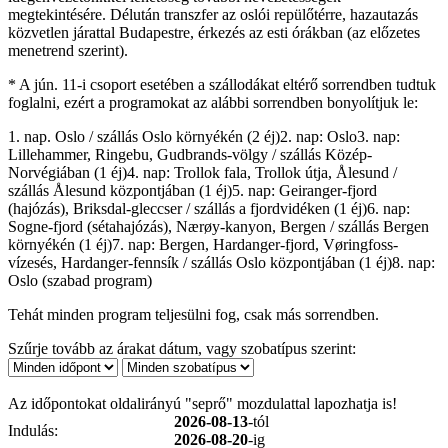
megtekintésére. Délután transzfer az oslói repülőtérre, hazautazás
közvetlen járattal Budapestre, érkezés az esti órákban (az előzetes
menetrend szerint).
* A jún. 11-i csoport esetében a szállodákat eltérő sorrendben tudtuk
foglalni, ezért a programokat az alábbi sorrendben bonyolítjuk le:
1. nap. Oslo / szállás Oslo környékén (2 éj)2. nap: Oslo3. nap:
Lillehammer, Ringebu, Gudbrands-völgy / szállás Közép-
Norvégiában (1 éj)4. nap: Trollok fala, Trollok útja, Ålesund /
szállás Ålesund központjában (1 éj)5. nap: Geiranger-fjord
(hajózás), Briksdal-gleccser / szállás a fjordvidéken (1 éj)6. nap:
Sogne-fjord (sétahajózás), Nærøy-kanyon, Bergen / szállás Bergen
környékén (1 éj)7. nap: Bergen, Hardanger-fjord, Vøringfoss-
vízesés, Hardanger-fennsík / szállás Oslo központjában (1 éj)8. nap:
Oslo (szabad program)
Tehát minden program teljesülni fog, csak más sorrendben.
Szűrje tovább az árakat dátum, vagy szobatípus szerint:
Az időpontokat oldalirányú "seprő" mozdulattal lapozhatja is!
2026-08-13
-tól
Indulás:
2026-08-20
-ig