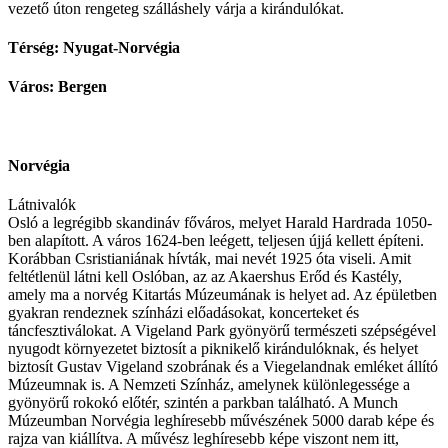
vezető úton rengeteg szálláshely várja a kirándulókat.
Térség: Nyugat-Norvégia
Város: Bergen
Norvégia
Látnivalók
Osló a legrégibb skandináv főváros, melyet Harald Hardrada 1050-
ben alapított. A város 1624-ben leégett, teljesen újjá kellett építeni.
Korábban Csristianiának hívták, mai nevét 1925 óta viseli. Amit
feltétlenül látni kell Oslóban, az az Akaershus Erőd és Kastély,
amely ma a norvég Kitartás Múzeumának is helyet ad. Az épületben
gyakran rendeznek színházi előadásokat, koncerteket és
táncfesztiválokat. A Vigeland Park gyönyörű természeti szépségével
nyugodt környezetet biztosít a piknikelő kirándulóknak, és helyet
biztosít Gustav Vigeland szobrának és a Viegelandnak emléket állító
Múzeumnak is. A Nemzeti Színház, amelynek különlegessége a
gyönyörű rokokó előtér, szintén a parkban található. A Munch
Múzeumban Norvégia leghíresebb művészének 5000 darab képe és
rajza van kiállítva. A művész leghíresebb képe viszont nem itt,