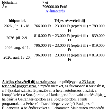
Időtartam:
7 éj
Ár:
796000.00
Ft/fő
Ajánlatkérés
Időpontok
Teljes részvételi díj
2026. jún. 11-18.
766.000 Ft + 23.000 Ft (reptéri ill.) = 789.000
*
Ft
816.000 Ft + 23.000 Ft (reptéri ill.) = 839.000
2026. júl. 2-9.
Ft
796.000 Ft + 23.000 Ft (reptéri ill.) = 819.000
2026. aug. 4-11.
Ft
796.000 Ft + 23.000 Ft (reptéri ill.) = 819.000
2026. aug. 13-20.
Ft
A teljes részvételi díj tartalmazza
a repülőjegyet
a 23 kg-os
feladható poggyásszal
, a reptéri illetéket, az útlemondási biztosítást,
a 7 éjszakai szállást félpanzióval, a helyi autóbuszos utazást, a
kompátkelést a Stor-fjordon, a Hardanger-hídon való átkelés díját,
a
hajózást a Geiranger-fjordon és a Sogne-fjordon
, a fenti
programokat, a Fehérvár Travel idegenvezetőjét Budapesttől
Budapestig, a belépőjegyeket a lillehammeri Maihaugen szabadtéri