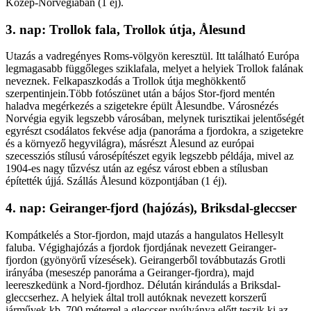
Közép-Norvégiában (1 éj).
3. nap: Trollok fala, Trollok útja, Ålesund
Utazás a vadregényes Roms-völgyön keresztül. Itt található Európa
legmagasabb függőleges sziklafala, melyet a helyiek Trollok falának
neveznek. Felkapaszkodás a Trollok útja meghökkentő
szerpentinjein.Több fotószünet után a bájos Stor-fjord mentén
haladva megérkezés a szigetekre épült Ålesundbe. Városnézés
Norvégia egyik legszebb városában, melynek turisztikai jelentőségét
egyrészt csodálatos fekvése adja (panoráma a fjordokra, a szigetekre
és a környező hegyvilágra), másrészt Ålesund az európai
szecessziós stílusú városépítészet egyik legszebb példája, mivel az
1904-es nagy tűzvész után az egész várost ebben a stílusban
építették újjá. Szállás Ålesund központjában (1 éj).
4. nap: Geiranger-fjord (hajózás), Briksdal-gleccser
Kompátkelés a Stor-fjordon, majd utazás a hangulatos Hellesylt
faluba. Végighajózás a fjordok fjordjának nevezett Geiranger-
fjordon (gyönyörű vízesések). Geirangerből továbbutazás Grotli
irányába (meseszép panoráma a Geiranger-fjordra), majd
leereszkedünk a Nord-fjordhoz. Délután kirándulás a Briksdal-
gleccserhez. A helyiek által troll autóknak nevezett korszerű
járművek kb. 700 méterrel a gleccser nyúlványa előtt teszik ki az