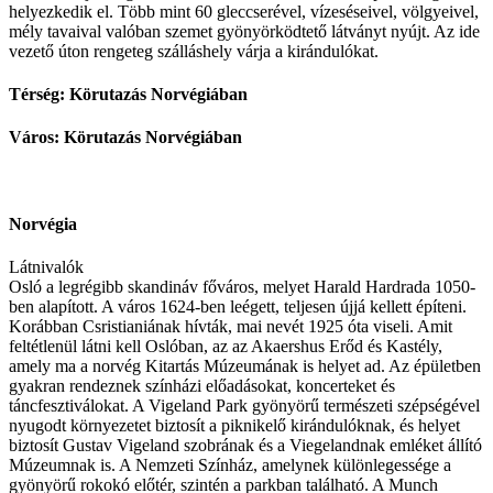
helyezkedik el. Több mint 60 gleccserével, vízeséseivel, völgyeivel,
mély tavaival valóban szemet gyönyörködtető látványt nyújt. Az ide
vezető úton rengeteg szálláshely várja a kirándulókat.
Térség: Körutazás Norvégiában
Város: Körutazás Norvégiában
Norvégia
Látnivalók
Osló a legrégibb skandináv főváros, melyet Harald Hardrada 1050-
ben alapított. A város 1624-ben leégett, teljesen újjá kellett építeni.
Korábban Csristianiának hívták, mai nevét 1925 óta viseli. Amit
feltétlenül látni kell Oslóban, az az Akaershus Erőd és Kastély,
amely ma a norvég Kitartás Múzeumának is helyet ad. Az épületben
gyakran rendeznek színházi előadásokat, koncerteket és
táncfesztiválokat. A Vigeland Park gyönyörű természeti szépségével
nyugodt környezetet biztosít a piknikelő kirándulóknak, és helyet
biztosít Gustav Vigeland szobrának és a Viegelandnak emléket állító
Múzeumnak is. A Nemzeti Színház, amelynek különlegessége a
gyönyörű rokokó előtér, szintén a parkban található. A Munch