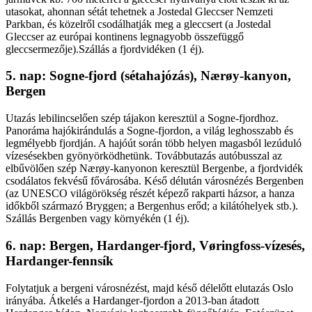
utasokat, ahonnan sétát tehetnek a Jostedal Gleccser Nemzeti
Parkban, és közelről csodálhatják meg a gleccsert (a Jostedal
Gleccser az európai kontinens legnagyobb összefüggő
gleccsermezője).Szállás a fjordvidéken (1 éj).
5. nap: Sogne-fjord (sétahajózás), Nærøy-kanyon,
Bergen
Utazás lebilincselően szép tájakon keresztül a Sogne-fjordhoz.
Panoráma hajókirándulás a Sogne-fjordon, a világ leghosszabb és
legmélyebb fjordján. A hajóút során több helyen magasból lezúduló
vízesésekben gyönyörködhetünk. Továbbutazás autóbusszal az
elbűvölően szép Nærøy-kanyonon keresztül Bergenbe, a fjordvidék
csodálatos fekvésű fővárosába. Késő délután városnézés Bergenben
(az UNESCO világörökség részét képező rakparti házsor, a hanza
időkből származó Bryggen; a Bergenhus erőd; a kilátóhelyek stb.).
Szállás Bergenben vagy környékén (1 éj).
6. nap: Bergen, Hardanger-fjord, Vøringfoss-vízesés,
Hardanger-fennsík
Folytatjuk a bergeni városnézést, majd késő délelőtt elutazás Oslo
irányába. Átkelés a Hardanger-fjordon a 2013-ban átadott