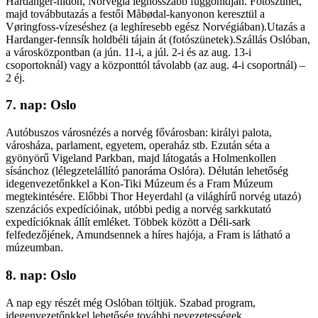
Hardanger-hídon, Norvégia leghosszabb függőhídján. Fotószünet,
majd továbbutazás a festői Måbødal-kanyonon keresztül a
Vøringfoss-vízeséshez (a leghíresebb egész Norvégiában).Utazás a
Hardanger-fennsík holdbéli tájain át (fotószünetek).Szállás Oslóban,
a városközpontban (a jún. 11-i, a júl. 2-i és az aug. 13-i
csoportoknál) vagy a központtól távolabb (az aug. 4-i csoportnál) –
2 éj.
7. nap: Oslo
Autóbuszos városnézés a norvég fővárosban: királyi palota,
városháza, parlament, egyetem, operaház stb. Ezután séta a
gyönyörű Vigeland Parkban, majd látogatás a Holmenkollen
sísánchoz (lélegzetelállító panoráma Oslóra). Délután lehetőség
idegenvezetőnkkel a Kon-Tiki Múzeum és a Fram Múzeum
megtekintésére. Előbbi Thor Heyerdahl (a világhírű norvég utazó)
szenzációs expedícióinak, utóbbi pedig a norvég sarkkutató
expedícióknak állít emléket. Többek között a Déli-sark
felfedezőjének, Amundsennek a híres hajója, a Fram is látható a
múzeumban.
8. nap: Oslo
A nap egy részét még Oslóban töltjük. Szabad program,
idegenvezetőnkkel lehetőség további nevezetességek