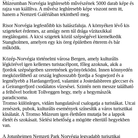
Múzeumban Norvégia leghíresebb művészének 5000 darab képe és
rajza van kiállítva. A művész leghíresebb képe viszont nem itt,
hanem a Nemzeti Galériában tekinthető meg.
Risor Norvégia legfestőibb kis halászfaluja. A környéken lévő kis
szigeteket érdemes, az amúgy nem túl drága vízitaxikkal
meglátogatni. A kicsi szigetek közül szépségével kiemelkedik
Stangholmen, amelyen egy kis öreg épületben étterem és bár
működik.
Közép-Norvégia történelmi városa Bergen, amely kulturális
légkörével igen kellemes turistacélpont, főleg azoknak, akik a
fjordok szépségeiben szeretnének gyönyörködni. Innen könnyedén
megközelíthető az ország leghosszabb fjordja a Sognejord és a
legmélyebb a Hardangerfjord, valamint a Jostedalsbreen gleccser és
a Geirangerfjord csodálatos vízesései. Szintén nem messze található
a felhővel borított Tollveggen hegy, mely a hegymászók
paradicsoma.
Tromso különleges, vidám hangulatával csalogatja a turistákat. Utcai
zenészek, pubok, kulturális események színesítik a város turisztikai
kínálatát. A Tromso Múzeum igen élethűen mutatja be a lappok
életét és szokásait. Síelési lehetőség a mögötte elterülő hegyekben
van.
A Jotunheimen Nemzeti Park Norvégia legvadabb turisztikai