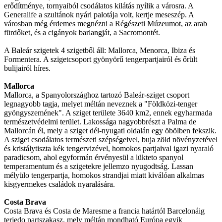
erődítménye, tornyaiból csodálatos kilátás nyílik a városra. A
Generalife a szultánok nyári palotája volt, kertje meseszép. A
városban még érdemes megnézni a Régészeti Múzeumot, az arab
fürdőket, és a cigányok barlangját, a Sacromontét.
A Baleár szigetek 4 szigetből áll: Mallorca, Menorca, Ibiza és
Formentera. A szigetcsoport gyönyörű tengerpartjairól és őrült
bulijairól híres.
Mallorca
Mallorca, a Spanyolországhoz tartozó Baleár-sziget csoport
legnagyobb tagja, melyet méltán neveznek a "Földközi-tenger
gyöngyszemének". A sziget területe 3640 km2, ennek egyharmada
természetvédelmi terület. Lakossága nagyobbrészt a Palma de
Mallorcán él, mely a sziget dél-nyugati oldalán egy öbölben fekszik.
A sziget csodálatos természeti szépségeivel, buja zöld növényzetével
és kristálytiszta kék tengervizével, homokos partjaival igazi nyaraló
paradicsom, ahol egyformán érvényesül a lükteto spanyol
temperamentum és a szigetekre jellemzo nyugodtság. Lassan
mélyülo tengerpartja, homokos strandjai miatt kiválóan alkalmas
kisgyermekes családok nyaralására.
Costa Brava
Costa Brava és Costa de Maresme a francia határtól Barcelonáig
terjedo partszakasz, mely méltán mondható Európa egyik