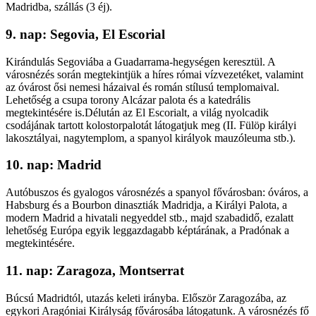
Madridba, szállás (3 éj).
9. nap: Segovia, El Escorial
Kirándulás Segoviába a Guadarrama-hegységen keresztül. A
városnézés során megtekintjük a híres római vízvezetéket, valamint
az óvárost ősi nemesi házaival és román stílusú templomaival.
Lehetőség a csupa torony Alcázar palota és a katedrális
megtekintésére is.Délután az El Escorialt, a világ nyolcadik
csodájának tartott kolostorpalotát látogatjuk meg (II. Fülöp királyi
lakosztályai, nagytemplom, a spanyol királyok mauzóleuma stb.).
10. nap: Madrid
Autóbuszos és gyalogos városnézés a spanyol fővárosban: óváros, a
Habsburg és a Bourbon dinasztiák Madridja, a Királyi Palota, a
modern Madrid a hivatali negyeddel stb., majd szabadidő, ezalatt
lehetőség Európa egyik leggazdagabb képtárának, a Pradónak a
megtekintésére.
11. nap: Zaragoza, Montserrat
Búcsú Madridtól, utazás keleti irányba. Először Zaragozába, az
egykori Aragóniai Királyság fővárosába látogatunk. A városnézés fő