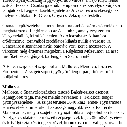
Toledo Spanyolország leggyönyörűbb városa, a Tajo folyó feletti
sziklán fekszik. Csodás galériák, templomok és kastélyok várják a
látogatókat. Legjelentősebb épülete az Alcázar és a székesegyház,
melynek ablakait El Greco, Goya és Velázquez festette.
Granada építészetében a muzulmán uralomból származó emlékek a
meghatározók. Leghíresebb az Alhambra, amely egyszerűen
lélegzetelállító, leírni lehetetlen. Az Alcazaba az Alhambra
erődítménye, tornyaiból csodálatos kilátás nyílik a városra. A
Generalife a szultánok nyári palotája volt, kertje meseszép. A
városban még érdemes megnézni a Régészeti Múzeumot, az arab
fürdőket, és a cigányok barlangját, a Sacromontét.
A Baleár szigetek 4 szigetből áll: Mallorca, Menorca, Ibiza és
Formentera. A szigetcsoport gyönyörű tengerpartjairól és őrült
bulijairól híres.
Mallorca
Mallorca, a Spanyolországhoz tartozó Baleár-sziget csoport
legnagyobb tagja, melyet méltán neveznek a "Földközi-tenger
gyöngyszemének". A sziget területe 3640 km2, ennek egyharmada
természetvédelmi terület. Lakossága nagyobbrészt a Palma de
Mallorcán él, mely a sziget dél-nyugati oldalán egy öbölben fekszik.
A sziget csodálatos természeti szépségeivel, buja zöld növényzetével
és kristálytiszta kék tengervizével, homokos partjaival igazi nyaraló