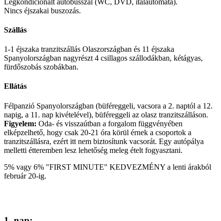
Légkondicionált autóbusszal (WC, DVD, italautomata).
Nincs éjszakai buszozás.
Szállás
1-1 éjszaka tranzitszállás Olaszországban és 11 éjszaka
Spanyolországban nagyrészt 4 csillagos szállodákban, kétágyas,
fürdőszobás szobákban.
Ellátás
Félpanzió Spanyolországban (büféreggeli, vacsora a 2. naptól a 12.
napig, a 11. nap kivételével), büféreggeli az olasz tranzitszálláson.
Figyelem:
Oda- és visszaútban a forgalom függvényében
elképzelhető, hogy csak 20-21 óra körül érnek a csoportok a
tranzitszállásra, ezért itt nem biztosítunk vacsorát. Egy autópálya
melletti étteremben lesz lehetőség meleg ételt fogyasztani.
5% vagy 6% "FIRST MINUTE" KEDVEZMÉNY a lenti árakból
február 20-ig.
1. nap: