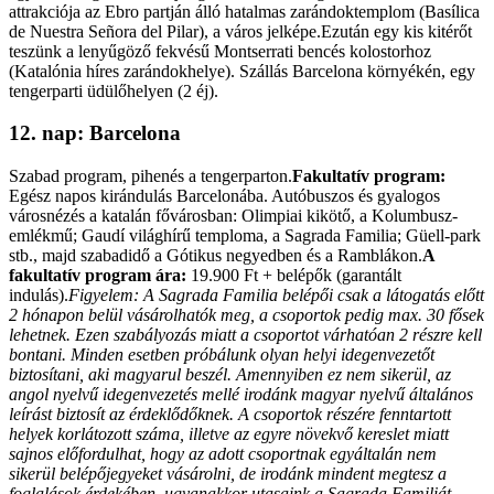
attrakciója az Ebro partján álló hatalmas zarándoktemplom (Basílica
de Nuestra Señora del Pilar), a város jelképe.Ezután egy kis kitérőt
teszünk a lenyűgöző fekvésű Montserrati bencés kolostorhoz
(Katalónia híres zarándokhelye). Szállás Barcelona környékén, egy
tengerparti üdülőhelyen (2 éj).
12. nap: Barcelona
Szabad program, pihenés a tengerparton.
Fakultatív program:
Egész napos kirándulás Barcelonába. Autóbuszos és gyalogos
városnézés a katalán fővárosban: Olimpiai kikötő, a Kolumbusz-
emlékmű; Gaudí világhírű temploma, a Sagrada Familia; Güell-park
stb., majd szabadidő a Gótikus negyedben és a Ramblákon.
A
fakultatív program ára:
19.900 Ft + belépők (garantált
indulás).
Figyelem: A Sagrada Familia belépői csak a látogatás előtt
2 hónapon belül vásárolhatók meg, a csoportok pedig max. 30 fősek
lehetnek. Ezen szabályozás miatt a csoportot várhatóan 2 részre kell
bontani. Minden esetben próbálunk olyan helyi idegenvezetőt
biztosítani, aki magyarul beszél. Amennyiben ez nem sikerül, az
angol nyelvű idegenvezetés mellé irodánk magyar nyelvű általános
leírást biztosít az érdeklődőknek. A csoportok részére fenntartott
helyek korlátozott száma, illetve az egyre növekvő kereslet miatt
sajnos előfordulhat, hogy az adott csoportnak egyáltalán nem
sikerül belépőjegyeket vásárolni, de irodánk mindent megtesz a
foglalások érdekében, ugyanakkor utasaink a Sagrada Familiát