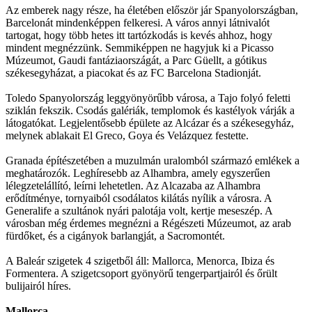
Az emberek nagy része, ha életében először jár Spanyolországban,
Barcelonát mindenképpen felkeresi. A város annyi látnivalót
tartogat, hogy több hetes itt tartózkodás is kevés ahhoz, hogy
mindent megnézzünk. Semmiképpen ne hagyjuk ki a Picasso
Múzeumot, Gaudi fantáziaországát, a Parc Güellt, a gótikus
székesegyházat, a piacokat és az FC Barcelona Stadionját.
Toledo Spanyolország leggyönyörűbb városa, a Tajo folyó feletti
sziklán fekszik. Csodás galériák, templomok és kastélyok várják a
látogatókat. Legjelentősebb épülete az Alcázar és a székesegyház,
melynek ablakait El Greco, Goya és Velázquez festette.
Granada építészetében a muzulmán uralomból származó emlékek a
meghatározók. Leghíresebb az Alhambra, amely egyszerűen
lélegzetelállító, leírni lehetetlen. Az Alcazaba az Alhambra
erődítménye, tornyaiból csodálatos kilátás nyílik a városra. A
Generalife a szultánok nyári palotája volt, kertje meseszép. A
városban még érdemes megnézni a Régészeti Múzeumot, az arab
fürdőket, és a cigányok barlangját, a Sacromontét.
A Baleár szigetek 4 szigetből áll: Mallorca, Menorca, Ibiza és
Formentera. A szigetcsoport gyönyörű tengerpartjairól és őrült
bulijairól híres.
Mallorca