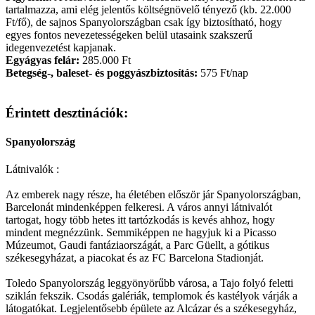
tartalmazza, ami elég jelentős költségnövelő tényező (kb. 22.000
Ft/fő), de sajnos Spanyolországban csak így biztosítható, hogy
egyes fontos nevezetességeken belül utasaink szakszerű
idegenvezetést kapjanak.
Egyágyas felár:
285.000 Ft
Betegség-, baleset- és poggyászbiztosítás:
575 Ft/nap
Érintett desztinációk:
Spanyolország
Látnivalók :
Az emberek nagy része, ha életében először jár Spanyolországban,
Barcelonát mindenképpen felkeresi. A város annyi látnivalót
tartogat, hogy több hetes itt tartózkodás is kevés ahhoz, hogy
mindent megnézzünk. Semmiképpen ne hagyjuk ki a Picasso
Múzeumot, Gaudi fantáziaországát, a Parc Güellt, a gótikus
székesegyházat, a piacokat és az FC Barcelona Stadionját.
Toledo Spanyolország leggyönyörűbb városa, a Tajo folyó feletti
sziklán fekszik. Csodás galériák, templomok és kastélyok várják a
látogatókat. Legjelentősebb épülete az Alcázar és a székesegyház,