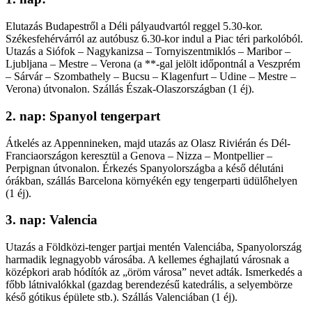
Elutazás Budapestről a Déli pályaudvartól reggel 5.30-kor.
Székesfehérvárról az autóbusz 6.30-kor indul a Piac téri parkolóból.
Utazás a Siófok – Nagykanizsa – Tornyiszentmiklós – Maribor –
Ljubljana – Mestre – Verona (a **-gal jelölt időpontnál a Veszprém
– Sárvár – Szombathely – Bucsu – Klagenfurt – Udine – Mestre –
Verona) útvonalon. Szállás Észak-Olaszországban (1 éj).
2. nap: Spanyol tengerpart
Átkelés az Appennineken, majd utazás az Olasz Riviérán és Dél-
Franciaországon keresztül a Genova – Nizza – Montpellier –
Perpignan útvonalon. Érkezés Spanyolországba a késő délutáni
órákban, szállás Barcelona környékén egy tengerparti üdülőhelyen
(1 éj).
3. nap: Valencia
Utazás a Földközi-tenger partjai mentén Valenciába, Spanyolország
harmadik legnagyobb városába. A kellemes éghajlatú városnak a
középkori arab hódítók az „öröm városa” nevet adták. Ismerkedés a
főbb látnivalókkal (gazdag berendezésű katedrális, a selyembörze
késő gótikus épülete stb.). Szállás Valenciában (1 éj).