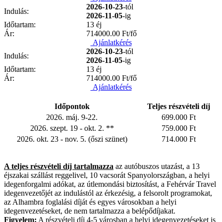
2026-10-23
-tól
Indulás:
2026-11-05
-ig
Időtartam:
13 éj
Ár:
714000.00
Ft/fő
Ajánlatkérés
2026-10-23
-tól
Indulás:
2026-11-05
-ig
Időtartam:
13 éj
Ár:
714000.00
Ft/fő
Ajánlatkérés
Időpontok
Teljes részvételi díj
2026. máj. 9-22.
699.000 Ft
2026. szept. 19 - okt. 2. **
759.000 Ft
2026. okt. 23 - nov. 5. (őszi szünet)
714.000 Ft
A teljes részvételi díj tartalmazza
az autóbuszos utazást, a 13
éjszakai szállást reggelivel, 10 vacsorát Spanyolországban, a helyi
idegenforgalmi adókat, az útlemondási biztosítást, a Fehérvár Travel
idegenvezetőjét az indulástól az érkezésig, a felsorolt programokat,
az Alhambra foglalási díját és egyes városokban a helyi
idegenvezetéseket, de nem tartalmazza a belépődíjakat.
Figyelem:
A részvételi díj 4-5 városban a helyi idegenvezetéseket is