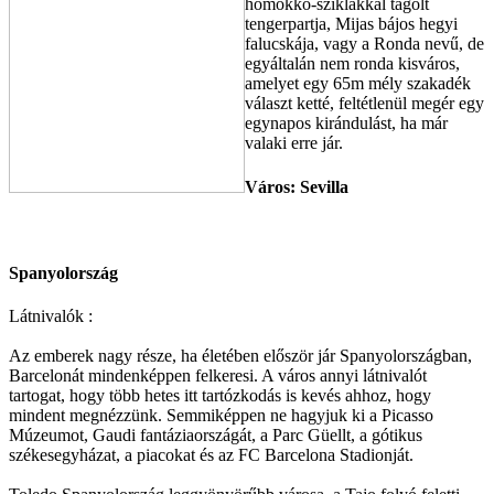
homokkő-sziklákkal tagolt
tengerpartja, Mijas bájos hegyi
falucskája, vagy a Ronda nevű, de
egyáltalán nem ronda kisváros,
amelyet egy 65m mély szakadék
választ ketté, feltétlenül megér egy
egynapos kirándulást, ha már
valaki erre jár.
Város: Sevilla
Spanyolország
Látnivalók :
Az emberek nagy része, ha életében először jár Spanyolországban,
Barcelonát mindenképpen felkeresi. A város annyi látnivalót
tartogat, hogy több hetes itt tartózkodás is kevés ahhoz, hogy
mindent megnézzünk. Semmiképpen ne hagyjuk ki a Picasso
Múzeumot, Gaudi fantáziaországát, a Parc Güellt, a gótikus
székesegyházat, a piacokat és az FC Barcelona Stadionját.