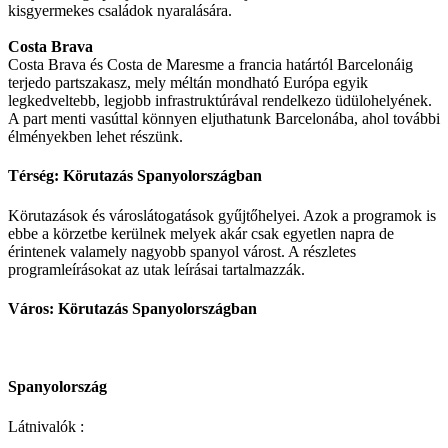
kisgyermekes családok nyaralására.
Costa Brava
Costa Brava és Costa de Maresme a francia határtól Barcelonáig
terjedo partszakasz, mely méltán mondható Európa egyik
legkedveltebb, legjobb infrastruktúrával rendelkezo üdülohelyének.
A part menti vasúttal könnyen eljuthatunk Barcelonába, ahol további
élményekben lehet részünk.
Térség: Körutazás Spanyolországban
Körutazások és városlátogatások gyűjtőhelyei. Azok a programok is
ebbe a körzetbe kerülnek melyek akár csak egyetlen napra de
érintenek valamely nagyobb spanyol várost. A részletes
programleírásokat az utak leírásai tartalmazzák.
Város: Körutazás Spanyolországban
Spanyolország
Látnivalók :