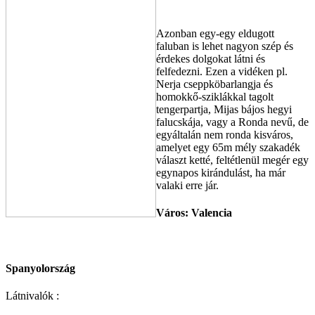
Azonban egy-egy eldugott
faluban is lehet nagyon szép és
érdekes dolgokat látni és
felfedezni. Ezen a vidéken pl.
Nerja cseppköbarlangja és
homokkő-sziklákkal tagolt
tengerpartja, Mijas bájos hegyi
falucskája, vagy a Ronda nevű, de
egyáltalán nem ronda kisváros,
amelyet egy 65m mély szakadék
választ ketté, feltétlenül megér egy
egynapos kirándulást, ha már
valaki erre jár.
Város: Valencia
Spanyolország
Látnivalók :