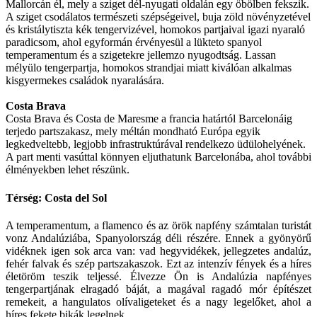
Mallorcán él, mely a sziget dél-nyugati oldalán egy öbölben fekszik.
A sziget csodálatos természeti szépségeivel, buja zöld növényzetével
és kristálytiszta kék tengervizével, homokos partjaival igazi nyaraló
paradicsom, ahol egyformán érvényesül a lükteto spanyol
temperamentum és a szigetekre jellemzo nyugodtság. Lassan
mélyülo tengerpartja, homokos strandjai miatt kiválóan alkalmas
kisgyermekes családok nyaralására.
Costa Brava
Costa Brava és Costa de Maresme a francia határtól Barcelonáig
terjedo partszakasz, mely méltán mondható Európa egyik
legkedveltebb, legjobb infrastruktúrával rendelkezo üdülohelyének.
A part menti vasúttal könnyen eljuthatunk Barcelonába, ahol további
élményekben lehet részünk.
Térség: Costa del Sol
A temperamentum, a flamenco és az örök napfény számtalan turistát
vonz Andalúziába, Spanyolország déli részére. Ennek a gyönyörű
vidéknek igen sok arca van: vad hegyvidékek, jellegzetes andalúz,
fehér falvak és szép partszakaszok. Ezt az intenzív fények és a híres
életöröm teszik teljessé. Élvezze Ön is Andalúzia napfényes
tengerpartjának elragadó báját, a magával ragadó mór építészet
remekeit, a hangulatos olívaligeteket és a nagy legelőket, ahol a
híres fekete bikák legelnek.