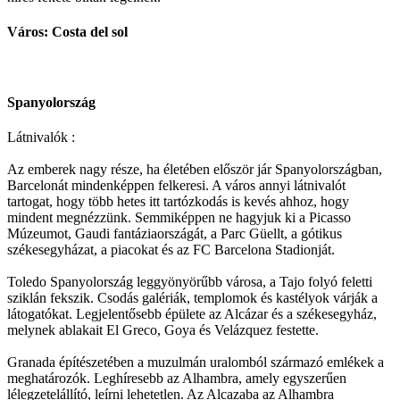
Város: Costa del sol
Spanyolország
Látnivalók :
Az emberek nagy része, ha életében először jár Spanyolországban,
Barcelonát mindenképpen felkeresi. A város annyi látnivalót
tartogat, hogy több hetes itt tartózkodás is kevés ahhoz, hogy
mindent megnézzünk. Semmiképpen ne hagyjuk ki a Picasso
Múzeumot, Gaudi fantáziaországát, a Parc Güellt, a gótikus
székesegyházat, a piacokat és az FC Barcelona Stadionját.
Toledo Spanyolország leggyönyörűbb városa, a Tajo folyó feletti
sziklán fekszik. Csodás galériák, templomok és kastélyok várják a
látogatókat. Legjelentősebb épülete az Alcázar és a székesegyház,
melynek ablakait El Greco, Goya és Velázquez festette.
Granada építészetében a muzulmán uralomból származó emlékek a
meghatározók. Leghíresebb az Alhambra, amely egyszerűen
lélegzetelállító, leírni lehetetlen. Az Alcazaba az Alhambra