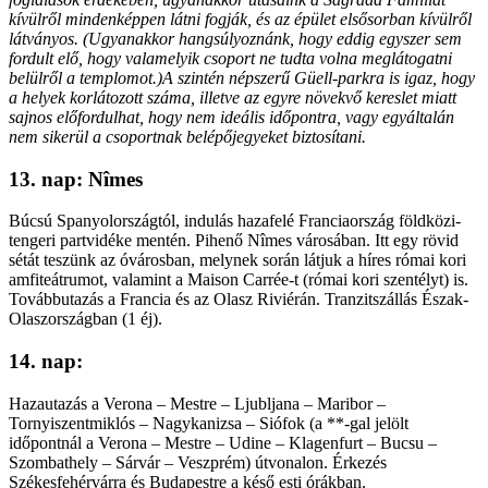
kívülről mindenképpen látni fogják, és az épület elsősorban kívülről
látványos. (Ugyanakkor hangsúlyoznánk, hogy eddig egyszer sem
fordult elő, hogy valamelyik csoport ne tudta volna meglátogatni
belülről a templomot.)A szintén népszerű Güell-parkra is igaz, hogy
a helyek korlátozott száma, illetve az egyre növekvő kereslet miatt
sajnos előfordulhat, hogy nem ideális időpontra, vagy egyáltalán
nem sikerül a csoportnak belépőjegyeket biztosítani.
13. nap: Nîmes
Búcsú Spanyolországtól, indulás hazafelé Franciaország földközi-
tengeri partvidéke mentén. Pihenő Nîmes városában. Itt egy rövid
sétát teszünk az óvárosban, melynek során látjuk a híres római kori
amfiteátrumot, valamint a Maison Carrée-t (római kori szentélyt) is.
Továbbutazás a Francia és az Olasz Riviérán. Tranzitszállás Észak-
Olaszországban (1 éj).
14. nap:
Hazautazás a Verona – Mestre – Ljubljana – Maribor –
Tornyiszentmiklós – Nagykanizsa – Siófok (a **-gal jelölt
időpontnál a Verona – Mestre – Udine – Klagenfurt – Bucsu –
Szombathely – Sárvár – Veszprém) útvonalon. Érkezés
Székesfehérvárra és Budapestre a késő esti órákban.