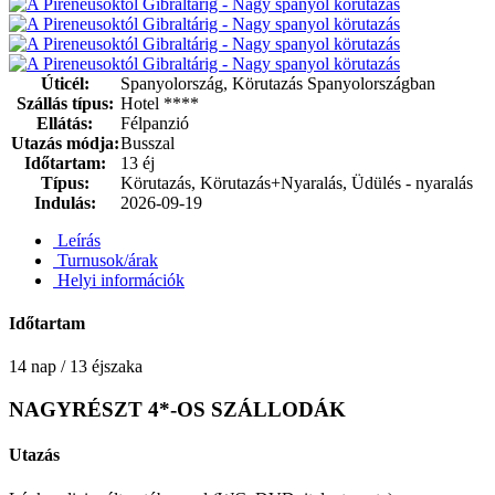
Úticél:
Spanyolország, Körutazás Spanyolországban
Szállás típus:
Hotel ****
Ellátás:
Félpanzió
Utazás módja:
Busszal
Időtartam:
13 éj
Típus:
Körutazás, Körutazás+Nyaralás, Üdülés - nyaralás
Indulás:
2026-09-19
Leírás
Turnusok/árak
Helyi információk
Időtartam
14 nap / 13 éjszaka
NAGYRÉSZT 4*-OS SZÁLLODÁK
Utazás