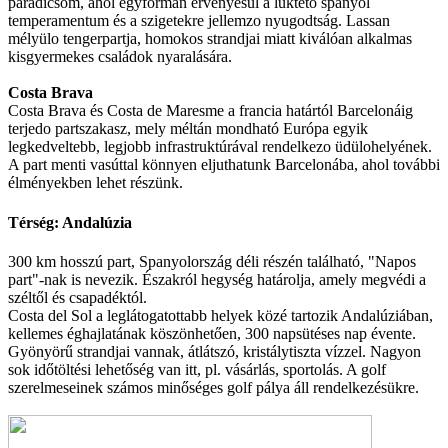
paradicsom, ahol egyformán érvényesül a lükteto spanyol
temperamentum és a szigetekre jellemzo nyugodtság. Lassan
mélyülo tengerpartja, homokos strandjai miatt kiválóan alkalmas
kisgyermekes családok nyaralására.
Costa Brava
Costa Brava és Costa de Maresme a francia határtól Barcelonáig
terjedo partszakasz, mely méltán mondható Európa egyik
legkedveltebb, legjobb infrastruktúrával rendelkezo üdülohelyének.
A part menti vasúttal könnyen eljuthatunk Barcelonába, ahol további
élményekben lehet részünk.
Térség: Andalúzia
300 km hosszú part, Spanyolország déli részén található, "Napos
part"-nak is nevezik. Északról hegység határolja, amely megvédi a
széltől és csapadéktól.
Costa del Sol a leglátogatottabb helyek közé tartozik Andalúziában,
kellemes éghajlatának köszönhetően, 300 napsütéses nap évente.
Gyönyörű strandjai vannak, átlátszó, kristálytiszta vízzel. Nagyon
sok időtöltési lehetőség van itt, pl. vásárlás, sportolás. A golf
szerelmeseinek számos minőséges golf pálya áll rendelkezésükre.