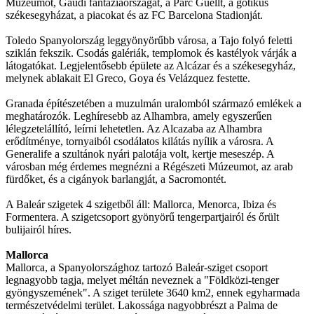
Múzeumot, Gaudi fantáziaországát, a Parc Güellt, a gótikus
székesegyházat, a piacokat és az FC Barcelona Stadionját.
Toledo Spanyolország leggyönyörűbb városa, a Tajo folyó feletti
sziklán fekszik. Csodás galériák, templomok és kastélyok várják a
látogatókat. Legjelentősebb épülete az Alcázar és a székesegyház,
melynek ablakait El Greco, Goya és Velázquez festette.
Granada építészetében a muzulmán uralomból származó emlékek a
meghatározók. Leghíresebb az Alhambra, amely egyszerűen
lélegzetelállító, leírni lehetetlen. Az Alcazaba az Alhambra
erődítménye, tornyaiból csodálatos kilátás nyílik a városra. A
Generalife a szultánok nyári palotája volt, kertje meseszép. A
városban még érdemes megnézni a Régészeti Múzeumot, az arab
fürdőket, és a cigányok barlangját, a Sacromontét.
A Baleár szigetek 4 szigetből áll: Mallorca, Menorca, Ibiza és
Formentera. A szigetcsoport gyönyörű tengerpartjairól és őrült
bulijairól híres.
Mallorca
Mallorca, a Spanyolországhoz tartozó Baleár-sziget csoport
legnagyobb tagja, melyet méltán neveznek a "Földközi-tenger
gyöngyszemének". A sziget területe 3640 km2, ennek egyharmada
természetvédelmi terület. Lakossága nagyobbrészt a Palma de