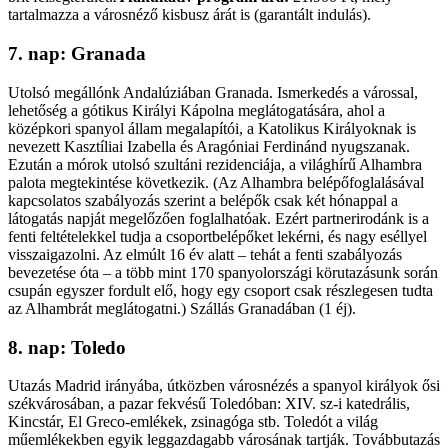
tartalmazza a városnéző kisbusz árát is (garantált indulás).
7. nap: Granada
Utolsó megállónk Andalúziában Granada. Ismerkedés a várossal,
lehetőség a gótikus Királyi Kápolna meglátogatására, ahol a
középkori spanyol állam megalapítói, a Katolikus Királyoknak is
nevezett Kasztíliai Izabella és Aragóniai Ferdinánd nyugszanak.
Ezután a mórok utolsó szultáni rezidenciája, a világhírű Alhambra
palota megtekintése következik. (Az Alhambra belépőfoglalásával
kapcsolatos szabályozás szerint a belépők csak két hónappal a
látogatás napját megelőzően foglalhatóak. Ezért partnerirodánk is a
fenti feltételekkel tudja a csoportbelépőket lekérni, és nagy eséllyel
visszaigazolni. Az elmúlt 16 év alatt – tehát a fenti szabályozás
bevezetése óta – a több mint 170 spanyolországi körutazásunk során
csupán egyszer fordult elő, hogy egy csoport csak részlegesen tudta
az Alhambrát meglátogatni.) Szállás Granadában (1 éj).
8. nap: Toledo
Utazás Madrid irányába, útközben városnézés a spanyol királyok ősi
székvárosában, a pazar fekvésű Toledóban: XIV. sz-i katedrális,
Kincstár, El Greco-emlékek, zsinagóga stb. Toledót a világ
műemlékekben egyik leggazdagabb városának tartják. Továbbutazás