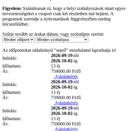
Figyelem:
Számítsanak rá, hogy a helyi szabályozások miatt egyes
nevezetességeket a csoport csak két részletben tud bejárni. A
programok sorendje a nyitvatartások függvényében esetleg
felcserélődhet.
Szűrje tovább az árakat dátum, vagy szobatípus szerint:
Az időpontokat oldalirányú "seprő" mozdulattal lapozhatja is!
2026-09-19
-tól
Indulás:
2026-10-02
-ig
Időtartam:
13 éj
Ár:
759000.00
Ft/fő
Ajánlatkérés
2026-09-19
-tól
Indulás:
2026-10-02
-ig
Időtartam:
13 éj
Ár:
759000.00
Ft/fő
Ajánlatkérés
2026-09-19
-tól
Indulás:
2026-10-02
-ig
Időtartam:
13 éj
Ár:
759000.00
Ft/fő
Ajánlatkérés