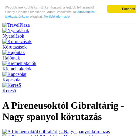
Weboldalunk cookie-kat (sütiket) használ a legjobb felhasználói
Rendben
élmény biztosítás érdekében. Adatai védelméröl az
adatvédelmi
tájékoztatónkban
olvashat.
További információ
Nyaralások
Körutazások
Hajóutak
Kiemelt akciók
Kapcsolat
Kereső
A Pireneusoktól Gibraltárig -
Nagy spanyol körutazás