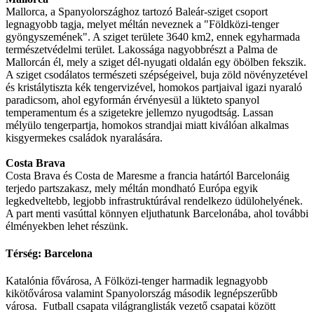
Mallorca, a Spanyolországhoz tartozó Baleár-sziget csoport
legnagyobb tagja, melyet méltán neveznek a "Földközi-tenger
gyöngyszemének". A sziget területe 3640 km2, ennek egyharmada
természetvédelmi terület. Lakossága nagyobbrészt a Palma de
Mallorcán él, mely a sziget dél-nyugati oldalán egy öbölben fekszik.
A sziget csodálatos természeti szépségeivel, buja zöld növényzetével
és kristálytiszta kék tengervizével, homokos partjaival igazi nyaraló
paradicsom, ahol egyformán érvényesül a lükteto spanyol
temperamentum és a szigetekre jellemzo nyugodtság. Lassan
mélyülo tengerpartja, homokos strandjai miatt kiválóan alkalmas
kisgyermekes családok nyaralására.
Costa Brava
Costa Brava és Costa de Maresme a francia határtól Barcelonáig
terjedo partszakasz, mely méltán mondható Európa egyik
legkedveltebb, legjobb infrastruktúrával rendelkezo üdülohelyének.
A part menti vasúttal könnyen eljuthatunk Barcelonába, ahol további
élményekben lehet részünk.
Térség: Barcelona
Katalónia fővárosa, A Fölközi-tenger harmadik legnagyobb
kikötővárosa valamint Spanyolország második legnépszerűbb
városa. Futball csapata világranglisták vezető csapatai között