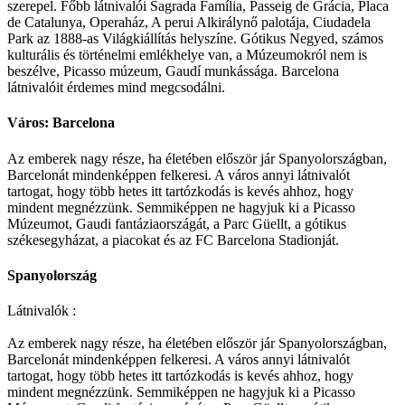
szerepel. Főbb látnivalói Sagrada Família, Passeig de Grácia, Placa
de Catalunya, Operaház, A perui Alkirálynő palotája, Ciudadela
Park az 1888-as Világkiállítás helyszíne. Gótikus Negyed, számos
kulturális és történelmi emlékhelye van, a Múzeumokról nem is
beszélve, Picasso múzeum, Gaudí munkássága. Barcelona
látnivalóit érdemes mind megcsodálni.
Város: Barcelona
Az emberek nagy része, ha életében először jár Spanyolországban,
Barcelonát mindenképpen felkeresi. A város annyi látnivalót
tartogat, hogy több hetes itt tartózkodás is kevés ahhoz, hogy
mindent megnézzünk. Semmiképpen ne hagyjuk ki a Picasso
Múzeumot, Gaudi fantáziaországát, a Parc Güellt, a gótikus
székesegyházat, a piacokat és az FC Barcelona Stadionját.
Spanyolország
Látnivalók :
Az emberek nagy része, ha életében először jár Spanyolországban,
Barcelonát mindenképpen felkeresi. A város annyi látnivalót
tartogat, hogy több hetes itt tartózkodás is kevés ahhoz, hogy
mindent megnézzünk. Semmiképpen ne hagyjuk ki a Picasso