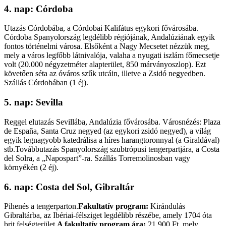
4. nap: Córdoba
Utazás Córdobába, a Córdobai Kalifátus egykori fővárosába.
Córdoba Spanyolország legdélibb régiójának, Andalúziának egyik
fontos történelmi városa. Elsőként a Nagy Mecsetet nézzük meg,
mely a város legfőbb látnivalója, valaha a nyugati iszlám főmecsetje
volt (20.000 négyzetméter alapterület, 850 márványoszlop). Ezt
követően séta az óváros szűk utcáin, illetve a Zsidó negyedben.
Szállás Córdobában (1 éj).
5. nap: Sevilla
Reggel elutazás Sevillába, Andalúzia fővárosába. Városnézés: Plaza
de España, Santa Cruz negyed (az egykori zsidó negyed), a világ
egyik legnagyobb katedrálisa a híres harangtoronnyal (a Giraldával)
stb.Továbbutazás Spanyolország szubtrópusi tengerpartjára, a Costa
del Solra, a „Napospart”-ra. Szállás Torremolinosban vagy
környékén (2 éj).
6. nap: Costa del Sol, Gibraltár
Pihenés a tengerparton.
Fakultatív program:
Kirándulás
Gibraltárba, az Ibériai-félsziget legdélibb részébe, amely 1704 óta
brit felségterület.
A fakultatív program ára:
21.900 Ft, mely