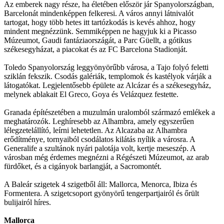
Az emberek nagy része, ha életében először jár Spanyolországban,
Barcelonát mindenképpen felkeresi. A város annyi látnivalót
tartogat, hogy több hetes itt tartózkodás is kevés ahhoz, hogy
mindent megnézzünk. Semmiképpen ne hagyjuk ki a Picasso
Múzeumot, Gaudi fantáziaországát, a Parc Güellt, a gótikus
székesegyházat, a piacokat és az FC Barcelona Stadionját.
Toledo Spanyolország leggyönyörűbb városa, a Tajo folyó feletti
sziklán fekszik. Csodás galériák, templomok és kastélyok várják a
látogatókat. Legjelentősebb épülete az Alcázar és a székesegyház,
melynek ablakait El Greco, Goya és Velázquez festette.
Granada építészetében a muzulmán uralomból származó emlékek a
meghatározók. Leghíresebb az Alhambra, amely egyszerűen
lélegzetelállító, leírni lehetetlen. Az Alcazaba az Alhambra
erődítménye, tornyaiból csodálatos kilátás nyílik a városra. A
Generalife a szultánok nyári palotája volt, kertje meseszép. A
városban még érdemes megnézni a Régészeti Múzeumot, az arab
fürdőket, és a cigányok barlangját, a Sacromontét.
A Baleár szigetek 4 szigetből áll: Mallorca, Menorca, Ibiza és
Formentera. A szigetcsoport gyönyörű tengerpartjairól és őrült
bulijairól híres.
Mallorca