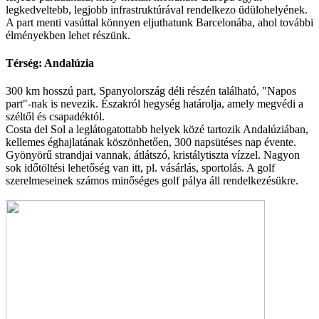
legkedveltebb, legjobb infrastruktúrával rendelkezo üdülohelyének.
A part menti vasúttal könnyen eljuthatunk Barcelonába, ahol további
élményekben lehet részünk.
Térség: Andalúzia
300 km hosszú part, Spanyolország déli részén található, "Napos
part"-nak is nevezik. Északról hegység határolja, amely megvédi a
széltől és csapadéktól.
Costa del Sol a leglátogatottabb helyek közé tartozik Andalúziában,
kellemes éghajlatának köszönhetően, 300 napsütéses nap évente.
Gyönyörű strandjai vannak, átlátszó, kristálytiszta vízzel. Nagyon
sok időtöltési lehetőség van itt, pl. vásárlás, sportolás. A golf
szerelmeseinek számos minőséges golf pálya áll rendelkezésükre.