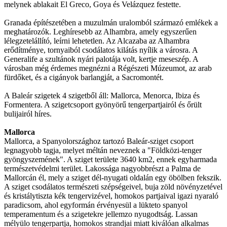
melynek ablakait El Greco, Goya és Velázquez festette.
Granada építészetében a muzulmán uralomból származó emlékek a
meghatározók. Leghíresebb az Alhambra, amely egyszerűen
lélegzetelállító, leírni lehetetlen. Az Alcazaba az Alhambra
erődítménye, tornyaiból csodálatos kilátás nyílik a városra. A
Generalife a szultánok nyári palotája volt, kertje meseszép. A
városban még érdemes megnézni a Régészeti Múzeumot, az arab
fürdőket, és a cigányok barlangját, a Sacromontét.
A Baleár szigetek 4 szigetből áll: Mallorca, Menorca, Ibiza és
Formentera. A szigetcsoport gyönyörű tengerpartjairól és őrült
bulijairól híres.
Mallorca
Mallorca, a Spanyolországhoz tartozó Baleár-sziget csoport
legnagyobb tagja, melyet méltán neveznek a "Földközi-tenger
gyöngyszemének". A sziget területe 3640 km2, ennek egyharmada
természetvédelmi terület. Lakossága nagyobbrészt a Palma de
Mallorcán él, mely a sziget dél-nyugati oldalán egy öbölben fekszik.
A sziget csodálatos természeti szépségeivel, buja zöld növényzetével
és kristálytiszta kék tengervizével, homokos partjaival igazi nyaraló
paradicsom, ahol egyformán érvényesül a lükteto spanyol
temperamentum és a szigetekre jellemzo nyugodtság. Lassan
mélyülo tengerpartja, homokos strandjai miatt kiválóan alkalmas