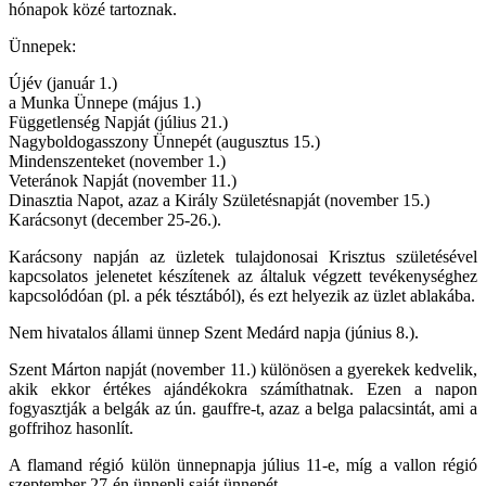
hónapok közé tartoznak.
Ünnepek:
Újév (január 1.)
a Munka Ünnepe (május 1.)
Függetlenség Napját (július 21.)
Nagyboldogasszony Ünnepét (augusztus 15.)
Mindenszenteket (november 1.)
Veteránok Napját (november 11.)
Dinasztia Napot, azaz a Király Születésnapját (november 15.)
Karácsonyt (december 25-26.).
Karácsony napján az üzletek tulajdonosai Krisztus születésével
kapcsolatos jelenetet készítenek az általuk végzett tevékenységhez
kapcsolódóan (pl. a pék tésztából), és ezt helyezik az üzlet ablakába.
Nem hivatalos állami ünnep Szent Medárd napja (június 8.).
Szent Márton napját (november 11.) különösen a gyerekek kedvelik,
akik ekkor értékes ajándékokra számíthatnak. Ezen a napon
fogyasztják a belgák az ún. gauffre-t, azaz a belga palacsintát, ami a
goffrihoz hasonlít.
A flamand régió külön ünnepnapja július 11-e, míg a vallon régió
szeptember 27-én ünnepli saját ünnepét.