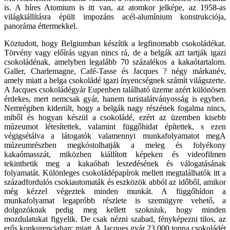
is. A híres Atomium is itt van, az atomkor jelképe, az 1958-as
világkiállításra épült impozáns acél-alumínium konstrukciója,
panoráma éttermekkel.
Köztudott, hogy Belgiumban készítik a legfinomabb csokoládékat.
Törvény vagy előírás ugyan nincs rá, de a belgák azt tartják igazi
csokoládénak, amelyben legalább 70 százalékos a kakaótartalom.
Galler, Charlemagne, Café-Tasse és Jacques ? négy márkanév,
amely miatt a belga csokoládé igazi ínyencségnek számít világszerte.
A Jacques csokoládégyár Eupenben található üzeme azért különösen
érdekes, mert nemcsak gyár, hanem turistalátványosság is egyben.
Nemrégiben kiderült, hogy a belgák nagy részének fogalma nincs,
miből és hogyan készül a csokoládé, ezért az üzemben kisebb
múzeumot létesítettek, valamint függőhidat építettek, s ezen
végigsétálva a látogatók valamennyi munkafolyamatot megA
múzeumrészben megkóstolhatják a meleg és folyékony
kakaómasszát, miközben kiállított képeken és videofilmen
tekinthetik meg a kakaóbab leszedésének és válogatásának
folyamatát. Különleges csokoládépapírok mellett megtalálhatók itt a
századfordulós csokiautomaták és eszközök abból az időből, amikor
még kézzel végeztek minden munkát. A függőhídon a
munkafolyamat legapróbb részlete is szemügyre vehető, a
dolgozóknak pedig meg kellett szokniuk, hogy minden
mozdulatukat figyelik. De csak nézni szabad, fényképezni tilos, az
erős konkurenciaharc miatt. A Jacques gyár 23.000 tonna csokoládét