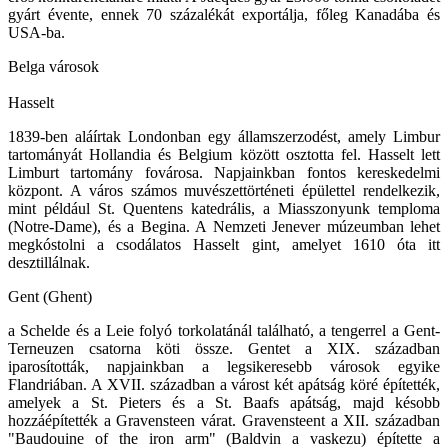
gyárt évente, ennek 70 százalékát exportálja, főleg Kanadába és
USA-ba.
Belga városok
Hasselt
1839-ben aláírtak Londonban egy államszerzodést, amely Limbur
tartományát Hollandia és Belgium között osztotta fel. Hasselt lett
Limburt tartomány fovárosa. Napjainkban fontos kereskedelmi
központ. A város számos muvészettörténeti épülettel rendelkezik,
mint például St. Quentens katedrális, a Miasszonyunk temploma
(Notre-Dame), és a Begina. A Nemzeti Jenever múzeumban lehet
megkóstolni a csodálatos Hasselt gint, amelyet 1610 óta itt
desztillálnak.
Gent (Ghent)
a Schelde és a Leie folyó torkolatánál található, a tengerrel a Gent-
Terneuzen csatorna köti össze. Gentet a XIX. században
iparosították, napjainkban a legsikeresebb városok egyike
Flandriában. A XVII. században a várost két apátság köré építették,
amelyek a St. Pieters és a St. Baafs apátság, majd késobb
hozzáépítették a Gravensteen várat. Gravensteent a XII. században
"Baudouine of the iron arm" (Baldvin a vaskezu) építette a