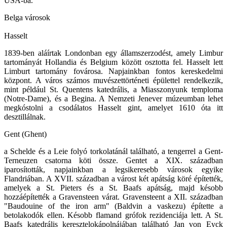
USA-ba.
Belga városok
Hasselt
1839-ben aláírtak Londonban egy államszerzodést, amely Limbur
tartományát Hollandia és Belgium között osztotta fel. Hasselt lett
Limburt tartomány fovárosa. Napjainkban fontos kereskedelmi
központ. A város számos muvészettörténeti épülettel rendelkezik,
mint például St. Quentens katedrális, a Miasszonyunk temploma
(Notre-Dame), és a Begina. A Nemzeti Jenever múzeumban lehet
megkóstolni a csodálatos Hasselt gint, amelyet 1610 óta itt
desztillálnak.
Gent (Ghent)
a Schelde és a Leie folyó torkolatánál található, a tengerrel a Gent-
Terneuzen csatorna köti össze. Gentet a XIX. században
iparosították, napjainkban a legsikeresebb városok egyike
Flandriában. A XVII. században a várost két apátság köré építették,
amelyek a St. Pieters és a St. Baafs apátság, majd késobb
hozzáépítették a Gravensteen várat. Gravensteent a XII. században
"Baudouine of the iron arm" (Baldvin a vaskezu) építette a
betolakodók ellen. Késobb flamand grófok rezidenciája lett. A St.
Baafs katedrális keresztelokápolnájában található Jan von Eyck