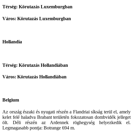
Térség: Körutazás Luxemburgban
Város: Körutazás Luxemburgban
Hollandia
Térség: Körutazás Hollandiában
Város: Körutazás Hollandiában
Belgium
Az ország északi és nyugati részén a Flandriai síkság terül el, amely
kelet felé haladva Brabant területén fokozatosan dombvidék jelleget
ölt. Déli részén az Ardennek röghegység helyezkedik el.
Legmagasabb pontja: Botrange 694 m.