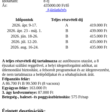
Időtartam:
8 éj
Ár:
435000.00
Ft/fő
Ajánlatkérés
Időpontok
Teljes részvételi díj
2026. ápr. 9-17.
A
419.000 Ft
2026. ápr. 23 - máj. 1.
B
439.000 Ft
2026. jún. 18-26.
B
415.000 Ft
2026. júl. 12-20.
B
435.000 Ft
2026. aug. 16-24.
B
435.000 Ft
A teljes részvételi díj tartalmazza
az autóbuszos utazást, a 8
éjszakai szállást reggelivel, a helyi idegenforgalmi adókat, az
útlemondási biztosítást, a felsorolt programokat és az idegenvezetést,
de nem tartalmazza a belépődíjakat és a sétahajózások árát.
Félpanziós felár:
A 86.700 Ft B 99.500 Ft (8 vacsora)
Egyágyas felár:
163.000 Ft
3. ágy kedvezménye:
87.000 Ft
Betegség-, baleset- és poggyászbiztosítás:
575 Ft/nap
Érintett desztinációk: