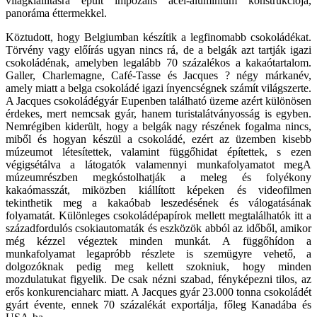
világkiállításra épült impozáns acél-alumínium konstrukciója,
panoráma éttermekkel.
Köztudott, hogy Belgiumban készítik a legfinomabb csokoládékat.
Törvény vagy előírás ugyan nincs rá, de a belgák azt tartják igazi
csokoládénak, amelyben legalább 70 százalékos a kakaótartalom.
Galler, Charlemagne, Café-Tasse és Jacques ? négy márkanév,
amely miatt a belga csokoládé igazi ínyencségnek számít világszerte.
A Jacques csokoládégyár Eupenben található üzeme azért különösen
érdekes, mert nemcsak gyár, hanem turistalátványosság is egyben.
Nemrégiben kiderült, hogy a belgák nagy részének fogalma nincs,
miből és hogyan készül a csokoládé, ezért az üzemben kisebb
múzeumot létesítettek, valamint függőhidat építettek, s ezen
végigsétálva a látogatók valamennyi munkafolyamatot megA
múzeumrészben megkóstolhatják a meleg és folyékony
kakaómasszát, miközben kiállított képeken és videofilmen
tekinthetik meg a kakaóbab leszedésének és válogatásának
folyamatát. Különleges csokoládépapírok mellett megtalálhatók itt a
századfordulós csokiautomaták és eszközök abból az időből, amikor
még kézzel végeztek minden munkát. A függőhídon a
munkafolyamat legapróbb részlete is szemügyre vehető, a
dolgozóknak pedig meg kellett szokniuk, hogy minden
mozdulatukat figyelik. De csak nézni szabad, fényképezni tilos, az
erős konkurenciaharc miatt. A Jacques gyár 23.000 tonna csokoládét
gyárt évente, ennek 70 százalékát exportálja, főleg Kanadába és