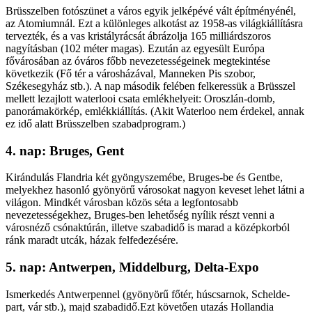
Brüsszelben fotószünet a város egyik jelképévé vált építményénél,
az Atomiumnál. Ezt a különleges alkotást az 1958-as világkiállításra
tervezték, és a vas kristályrácsát ábrázolja 165 milliárdszoros
nagyításban (102 méter magas). Ezután az egyesült Európa
fővárosában az óváros főbb nevezetességeinek megtekintése
következik (Fő tér a városházával, Manneken Pis szobor,
Székesegyház stb.). A nap második felében felkeressük a Brüsszel
mellett lezajlott waterlooi csata emlékhelyeit: Oroszlán-domb,
panorámakörkép, emlékkiállítás. (Akit Waterloo nem érdekel, annak
ez idő alatt Brüsszelben szabadprogram.)
4. nap: Bruges, Gent
Kirándulás Flandria két gyöngyszemébe, Bruges-be és Gentbe,
melyekhez hasonló gyönyörű városokat nagyon keveset lehet látni a
világon. Mindkét városban közös séta a legfontosabb
nevezetességekhez, Bruges-ben lehetőség nyílik részt venni a
városnéző csónaktúrán, illetve szabadidő is marad a középkorból
ránk maradt utcák, házak felfedezésére.
5. nap: Antwerpen, Middelburg, Delta-Expo
Ismerkedés Antwerpennel (gyönyörű főtér, húscsarnok, Schelde-
part, vár stb.), majd szabadidő.Ezt követően utazás Hollandia