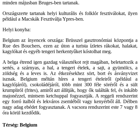
minden májusban Bruges-ben tartanak.
Országszerte tartanak helyi kulturális és folklór fesztiválokat, ilyen
például a Macskák Fesztiválja Ypres-ben.
Helyi konyha:
Belgium az ínyencek országa: Brüsszel gasztronómiai központja a
Rue des Bouchers, ezen az úton a turista ízletes rákokat, halakat,
kagylókat és egyéb tengeri herkentyűket kóstolhat meg.
A belga étrend igen gazdag választékot rejt magában, beletartozik a
sertés, a szárnyas, a hal, a tengeri ételek, a sajt, a gyümölcs, a
zöldség és a leves is. Az étkezésekhez sört, bort és ásványvizet
isznak. Belgium méltán híres a tengeri ételeiről (például a
kagylójáról), csokoládéjáról, több mint 300 féle söréről és a sült
krumpliról (frites), amiről azt állítják, hogy ők találták fel, és inkább
majonézzel, mintsem ketchuppal fogyasztják. A reggeli rendszerint
egy forró italból és lekváros zsemléből vagy kenyérből áll. Délben
nagy adag ebédet fogyasztanak. A vacsora rendszerint este 7 vagy 8
óra körül kezdődik.
Térség: Belgium