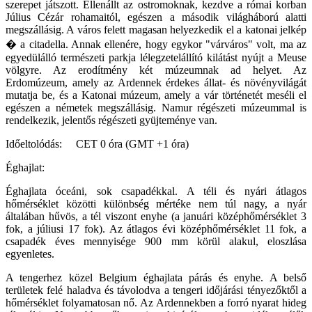
szerepet játszott. Ellenállt az ostromoknak, kezdve a római korban
Július Cézár rohamaitól, egészen a második világháború alatti
megszállásig. A város felett magasan helyezkedik el a katonai jelkép
� a citadella. Annak ellenére, hogy egykor "várváros" volt, ma az
egyedülálló természeti parkja lélegzetelállító kilátást nyújt a Meuse
völgyre. Az erodítmény két múzeumnak ad helyet. Az
Erdomúzeum, amely az Ardennek érdekes állat- és növényvilágát
mutatja be, és a Katonai múzeum, amely a vár történetét meséli el
egészen a németek megszállásig. Namur régészeti múzeummal is
rendelkezik, jelentős régészeti gyüjteménye van.
Időeltolódás: CET 0 óra (GMT +1 óra)
Éghajlat:
Éghajlata óceáni, sok csapadékkal. A téli és nyári átlagos
hőmérséklet közötti különbség mértéke nem túl nagy, a nyár
általában hűvös, a tél viszont enyhe (a januári középhőmérséklet 3
fok, a júliusi 17 fok). Az átlagos évi középhőmérséklet 11 fok, a
csapadék éves mennyisége 900 mm körül alakul, eloszlása
egyenletes.
A tengerhez közel Belgium éghajlata párás és enyhe. A belső
területek felé haladva és távolodva a tengeri időjárási tényezőktől a
hőmérséklet folyamatosan nő. Az Ardennekben a forró nyarat hideg