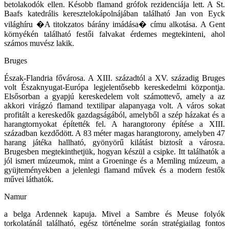
betolakodók ellen. Késobb flamand grófok rezidenciája lett. A St.
Baafs katedrális keresztelokápolnájában található Jan von Eyck
világhíru �A titokzatos bárány imádása� címu alkotása. A Gent
környékén található festői falvakat érdemes megtekinteni, ahol
számos muvész lakik.
Bruges
Észak-Flandria fővárosa. A XIII. századtól a XV. századig Bruges
volt Északnyugat-Európa legjelentősebb kereskedelmi központja.
Elsősorban a gyapjú kereskedelem volt számottevő, amely a az
akkori virágzó flamand textilipar alapanyaga volt. A város sokat
profitált a kereskedők gazdagságából, amelyből a szép házakat és a
harangtornyokat építették fel. A harangtorony építése a XIII.
században kezdődött. A 83 méter magas harangtorony, amelyben 47
harang játéka hallható, gyönyörű kilátást biztosít a városra.
Brugesben megtekinthetjük, hogyan készül a csipke. Itt találhatók a
jól ismert múzeumok, mint a Groeninge és a Memling múzeum, a
gyüjteményekben a jelenlegi flamand művek és a modern festők
művei láthatók.
Namur
a belga Ardennek kapuja. Mivel a Sambre és Meuse folyók
torkolatánál található, egész történelme során stratégiailag fontos