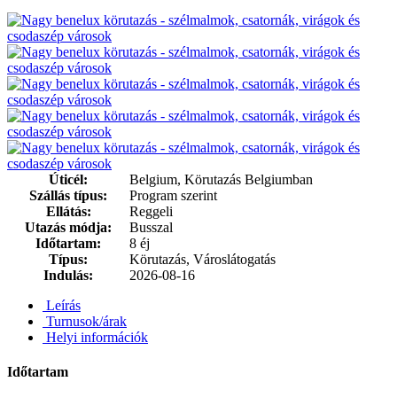
Úticél:
Belgium, Körutazás Belgiumban
Szállás típus:
Program szerint
Ellátás:
Reggeli
Utazás módja:
Busszal
Időtartam:
8 éj
Típus:
Körutazás, Városlátogatás
Indulás:
2026-08-16
Leírás
Turnusok/árak
Helyi információk
Időtartam