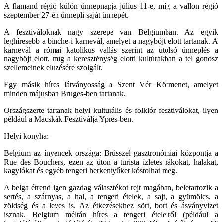
A flamand régió külön ünnepnapja július 11-e, míg a vallon régió
szeptember 27-én ünnepli saját ünnepét.
A fesztiváloknak nagy szerepe van Belgiumban. Az egyik
leghíresebb a binche-i karnevál, amelyet a nagyböjt elott tartanak. A
karnevál a római katolikus vallás szerint az utolsó ünneplés a
nagyböjt elott, míg a kereszténység elotti kultúrákban a tél gonosz
szellemeinek eluzésére szolgált.
Egy másik híres látványosság a Szent Vér Körmenet, amelyet
minden májusban Bruges-ben tartanak.
Országszerte tartanak helyi kulturális és folklór fesztiválokat, ilyen
például a Macskák Fesztiválja Ypres-ben.
Helyi konyha:
Belgium az ínyencek országa: Brüsszel gasztronómiai központja a
Rue des Bouchers, ezen az úton a turista ízletes rákokat, halakat,
kagylókat és egyéb tengeri herkentyűket kóstolhat meg.
A belga étrend igen gazdag választékot rejt magában, beletartozik a
sertés, a szárnyas, a hal, a tengeri ételek, a sajt, a gyümölcs, a
zöldség és a leves is. Az étkezésekhez sört, bort és ásványvizet
isznak. Belgium méltán híres a tengeri ételeiről (például a