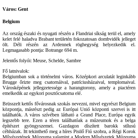
Város: Gent
Belgium
Az ország északi és nyugati részén a Flandriai síkság terül el, amely
kelet felé haladva Brabant területén fokozatosan dombvidék jelleget
ölt. Déli részén az Ardennek röghegység helyezkedik el.
Legmagasabb pontja: Botrange 694 m.
Jelentős folyói: Meuse, Schelde, Sambre
Fő latnivalok:
Belgiumban sok a történelmi város. Középkori arculatát leginkább
Brugge őrizte meg csatornáival, patríciusházaival, templomaival.
Városképének jellegzetessége a harangtorony, amely a piactéren
emelkedik az egykori posztócsatorna elé.
Brüsszelt kettős fővárosnak szokás nevezni, mivel egyrészt Belgium
központja, másrészt pedig az Európai Unió központi szervei is itt
találhatók. A város szívében látható a Grand Place, Európa egyik
legszebb tere. Ezen a téren találhatóak a múzeumok és a belga
építészet gyöngyszemei. Gazdagon díszített barokk stílusú
céhházak. Itt tekinthető meg a híres Pisilő Fiú szobra, a Régi Korok
Művészetének Múzeuma valamint a Modern Művészetek Múzeuma