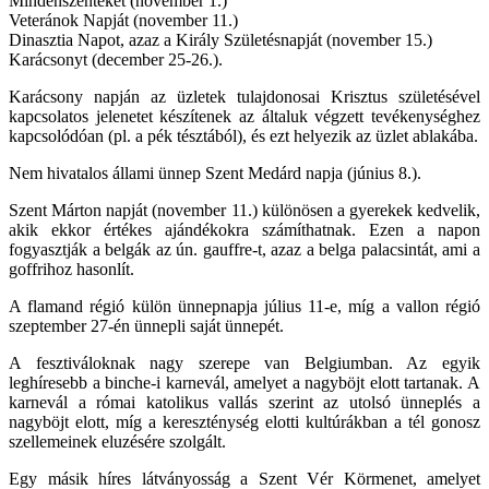
Mindenszenteket (november 1.)
Veteránok Napját (november 11.)
Dinasztia Napot, azaz a Király Születésnapját (november 15.)
Karácsonyt (december 25-26.).
Karácsony napján az üzletek tulajdonosai Krisztus születésével
kapcsolatos jelenetet készítenek az általuk végzett tevékenységhez
kapcsolódóan (pl. a pék tésztából), és ezt helyezik az üzlet ablakába.
Nem hivatalos állami ünnep Szent Medárd napja (június 8.).
Szent Márton napját (november 11.) különösen a gyerekek kedvelik,
akik ekkor értékes ajándékokra számíthatnak. Ezen a napon
fogyasztják a belgák az ún. gauffre-t, azaz a belga palacsintát, ami a
goffrihoz hasonlít.
A flamand régió külön ünnepnapja július 11-e, míg a vallon régió
szeptember 27-én ünnepli saját ünnepét.
A fesztiváloknak nagy szerepe van Belgiumban. Az egyik
leghíresebb a binche-i karnevál, amelyet a nagyböjt elott tartanak. A
karnevál a római katolikus vallás szerint az utolsó ünneplés a
nagyböjt elott, míg a kereszténység elotti kultúrákban a tél gonosz
szellemeinek eluzésére szolgált.
Egy másik híres látványosság a Szent Vér Körmenet, amelyet