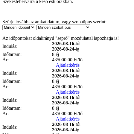
Székesfehérvárra a késő esti órákban.
Szűrje tovább az árakat dátum, vagy szobatípus szerint:
Az időpontokat oldalirányú "seprő" mozdulattal lapozhatja is!
2026-08-16
-tól
Indulás:
2026-08-24
-ig
Időtartam:
8 éj
Ár:
435000.00
Ft/fő
Ajánlatkérés
2026-08-16
-tól
Indulás:
2026-08-24
-ig
Időtartam:
8 éj
Ár:
435000.00
Ft/fő
Ajánlatkérés
2026-08-16
-tól
Indulás:
2026-08-24
-ig
Időtartam:
8 éj
Ár:
435000.00
Ft/fő
Ajánlatkérés
2026-08-16
-tól
Indulás:
2026-08-24
-ig