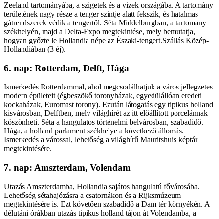
Zeeland tartományába, a szigetek és a vizek országába. A tartomány
területének nagy része a tenger szintje alatt fekszik, és hatalmas
gátrendszerek védik a tengertől. Séta Middelburgban, a tartomány
székhelyén, majd a Delta-Expo megtekintése, mely bemutatja,
hogyan győzte le Hollandia népe az Északi-tengert.Szállás Közép-
Hollandiában (3 éj).
6. nap: Rotterdam, Delft, Hága
Ismerkedés Rotterdammal, ahol megcsodálhatjuk a város jellegzetes
modern épületeit (égbeszökő toronyházak, egyedülállóan eredeti
kockaházak, Euromast torony). Ezután látogatás egy tipikus holland
kisvárosban, Delftben, mely világhírét az itt előállított porcelánnak
köszönheti. Séta a hangulatos történelmi belvárosban, szabadidő.
Hága, a holland parlament székhelye a következő állomás.
Ismerkedés a várossal, lehetőség a világhírű Mauritshuis képtár
megtekintésére.
7. nap: Amszterdam, Volendam
Utazás Amszterdamba, Hollandia sajátos hangulatú fővárosába.
Lehetőség sétahajózásra a csatornákon és a Rijksmúzeum
megtekintésére is. Ezt követően szabadidő a Dam tér környékén. A
délutáni órákban utazás tipikus holland tájon át Volendamba, a