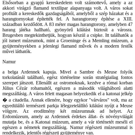
Elsősorban a gyapjú kereskedelem volt számottevő, amely a az
akkori virágzó flamand textilipar alapanyaga volt. A város sokat
profitált a kereskedők gazdagságából, amelyből a szép házakat és a
harangtornyokat építették fel. A harangtorony építése a XIII.
században kezdődött. A 83 méter magas harangtorony, amelyben 47
harang játéka hallható, gyönyörű kilátást biztosít a városra.
Brugesben megtekinthetjük, hogyan készül a csipke. Itt találhatók a
jól ismert múzeumok, mint a Groeninge és a Memling múzeum, a
gyüjteményekben a jelenlegi flamand művek és a modern festők
művei láthatók.
Namur
a belga Ardennek kapuja. Mivel a Sambre és Meuse folyók
torkolatánál található, egész történelme során stratégiailag fontos
szerepet játszott. Ellenállt az ostromoknak, kezdve a római korban
Július Cézár rohamaitól, egészen a második világháború alatti
megszállásig. A város felett magasan helyezkedik el a katonai jelkép
� a citadella. Annak ellenére, hogy egykor "várváros" volt, ma az
egyedülálló természeti parkja lélegzetelállító kilátást nyújt a Meuse
völgyre. Az erodítmény két múzeumnak ad helyet. Az
Erdomúzeum, amely az Ardennek érdekes állat- és növényvilágát
mutatja be, és a Katonai múzeum, amely a vár történetét meséli el
egészen a németek megszállásig. Namur régészeti múzeummal is
rendelkezik, jelentős régészeti gyüjteménye van.