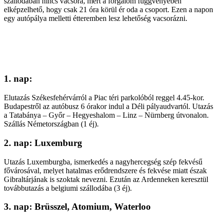
szállodában nincs vacsora, mert a forgalom függvényében
elképzelhető, hogy csak 21 óra körül ér oda a csoport. Ezen a napon
egy autópálya melletti étteremben lesz lehetőség vacsorázni.
1. nap:
Elutazás Székesfehérvárról a Piac téri parkolóból reggel 4.45-kor.
Budapestről az autóbusz 6 órakor indul a Déli pályaudvartól. Utazás
a Tatabánya – Győr – Hegyeshalom – Linz – Nürnberg útvonalon.
Szállás Németországban (1 éj).
2. nap: Luxemburg
Utazás Luxemburgba, ismerkedés a nagyhercegség szép fekvésű
fővárosával, melyet hatalmas erődrendszere és fekvése miatt észak
Gibraltárjának is szoktak nevezni. Ezután az Ardenneken keresztül
továbbutazás a belgiumi szállodába (3 éj).
3. nap: Brüsszel, Atomium, Waterloo