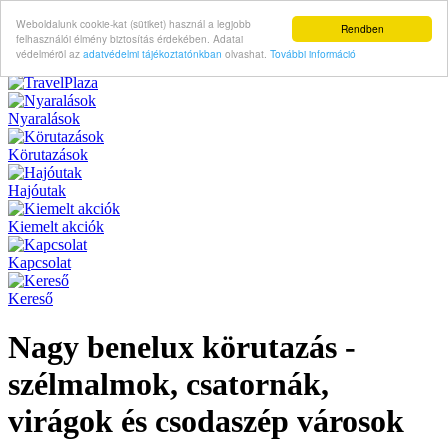
Weboldalunk cookie-kat (sütiket) használ a legjobb
Rendben
felhasználói élmény biztosítás érdekében. Adatai
védelméröl az
adatvédelmi tájékoztatónkban
olvashat.
További információ
Nyaralások
Körutazások
Hajóutak
Kiemelt akciók
Kapcsolat
Kereső
Nagy benelux körutazás -
szélmalmok, csatornák,
virágok és csodaszép városok