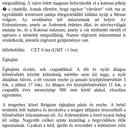
megszállásig. A város felett magasan helyezkedik el a katonai jelkép
� a citadella. Annak ellenére, hogy egykor "várváros" volt, ma az
egyedülálló természeti parkja lélegzetelállító kilátást nyújt a Meuse
völgyre. Az erodítmény két múzeumnak ad helyet. Az
Erdomúzeum, amely az Ardennek érdekes állat- és növényvilágát
mutatja be, és a Katonai múzeum, amely a vár történetét meséli el
egészen a németek megszállásig. Namur régészeti múzeummal is
rendelkezik, jelentős régészeti gyüjteménye van.
Időeltolódás: CET 0 óra (GMT +1 óra)
Éghajlat:
Éghajlata óceáni, sok csapadékkal. A téli és nyári átlagos
hőmérséklet közötti különbség mértéke nem túl nagy, a nyár
általában hűvös, a tél viszont enyhe (a januári középhőmérséklet 3
fok, a júliusi 17 fok). Az átlagos évi középhőmérséklet 11 fok, a
csapadék éves mennyisége 900 mm körül alakul, eloszlása
egyenletes.
A tengerhez közel Belgium éghajlata párás és enyhe. A belső
területek felé haladva és távolodva a tengeri időjárási tényezőktől a
hőmérséklet folyamatosan nő. Az Ardennekben a forró nyarat hideg
tél váltja. Nagyobb esőket szinte kizárólag a hegyvidéken élők
tapasztalnak. Gyakori a köd, április és november a különösen esős