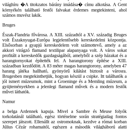
világhíru �A titokzatos bárány imádása� címu alkotása. A Gent
környékén található festői falvakat érdemes megtekinteni, ahol
számos muvész lakik.
Bruges
Észak-Flandria fővárosa. A XIII. századtól a XV. századig Bruges
volt Északnyugat-Európa legjelentősebb kereskedelmi központja.
Elsősorban a gyapjú kereskedelem volt számottevő, amely a az
akkori virágzó flamand textilipar alapanyaga volt. A város sokat
profitált a kereskedők gazdagságából, amelyből a szép házakat és a
harangtornyokat építették fel. A harangtorony építése a XIII.
században kezdődött. A 83 méter magas harangtorony, amelyben 47
harang játéka hallható, gyönyörű kilátást biztosít a városra.
Brugesben megtekinthetjük, hogyan készül a csipke. Itt találhatók a
jól ismert múzeumok, mint a Groeninge és a Memling múzeum, a
gyüjteményekben a jelenlegi flamand művek és a modern festők
művei láthatók.
Namur
a belga Ardennek kapuja. Mivel a Sambre és Meuse folyók
torkolatánál található, egész történelme során stratégiailag fontos
szerepet játszott. Ellenállt az ostromoknak, kezdve a római korban
Július Cézár rohamaitól, egészen a második világháború alatti