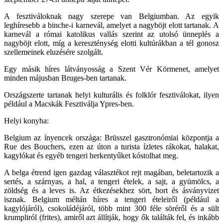
A fesztiváloknak nagy szerepe van Belgiumban. Az egyik
leghíresebb a binche-i karnevál, amelyet a nagyböjt elott tartanak. A
karnevál a római katolikus vallás szerint az utolsó ünneplés a
nagyböjt elott, míg a kereszténység elotti kultúrákban a tél gonosz
szellemeinek eluzésére szolgált.
Egy másik híres látványosság a Szent Vér Körmenet, amelyet
minden májusban Bruges-ben tartanak.
Országszerte tartanak helyi kulturális és folklór fesztiválokat, ilyen
például a Macskák Fesztiválja Ypres-ben.
Helyi konyha:
Belgium az ínyencek országa: Brüsszel gasztronómiai központja a
Rue des Bouchers, ezen az úton a turista ízletes rákokat, halakat,
kagylókat és egyéb tengeri herkentyűket kóstolhat meg.
A belga étrend igen gazdag választékot rejt magában, beletartozik a
sertés, a szárnyas, a hal, a tengeri ételek, a sajt, a gyümölcs, a
zöldség és a leves is. Az étkezésekhez sört, bort és ásványvizet
isznak. Belgium méltán híres a tengeri ételeiről (például a
kagylójáról), csokoládéjáról, több mint 300 féle söréről és a sült
krumpliról (frites), amiről azt állítják, hogy ők találták fel, és inkább