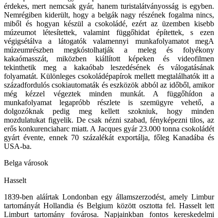
érdekes, mert nemcsak gyár, hanem turistalátványosság is egyben.
Nemrégiben kiderült, hogy a belgák nagy részének fogalma nincs,
miből és hogyan készül a csokoládé, ezért az üzemben kisebb
múzeumot létesítettek, valamint függőhidat építettek, s ezen
végigsétálva a látogatók valamennyi munkafolyamatot megA
múzeumrészben megkóstolhatják a meleg és folyékony
kakaómasszát, miközben kiállított képeken és videofilmen
tekinthetik meg a kakaóbab leszedésének és válogatásának
folyamatát. Különleges csokoládépapírok mellett megtalálhatók itt a
századfordulós csokiautomaták és eszközök abból az időből, amikor
még kézzel végeztek minden munkát. A függőhídon a
munkafolyamat legapróbb részlete is szemügyre vehető, a
dolgozóknak pedig meg kellett szokniuk, hogy minden
mozdulatukat figyelik. De csak nézni szabad, fényképezni tilos, az
erős konkurenciaharc miatt. A Jacques gyár 23.000 tonna csokoládét
gyárt évente, ennek 70 százalékát exportálja, főleg Kanadába és
USA-ba.
Belga városok
Hasselt
1839-ben aláírtak Londonban egy államszerzodést, amely Limbur
tartományát Hollandia és Belgium között osztotta fel. Hasselt lett
Limburt tartomány fovárosa. Napjainkban fontos kereskedelmi