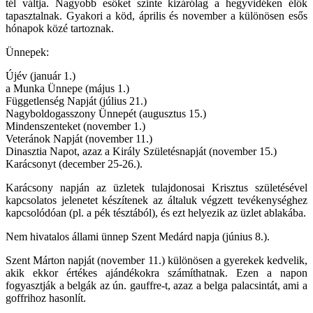
tél váltja. Nagyobb esőket szinte kizárólag a hegyvidéken élők
tapasztalnak. Gyakori a köd, április és november a különösen esős
hónapok közé tartoznak.
Ünnepek:
Újév (január 1.)
a Munka Ünnepe (május 1.)
Függetlenség Napját (július 21.)
Nagyboldogasszony Ünnepét (augusztus 15.)
Mindenszenteket (november 1.)
Veteránok Napját (november 11.)
Dinasztia Napot, azaz a Király Születésnapját (november 15.)
Karácsonyt (december 25-26.).
Karácsony napján az üzletek tulajdonosai Krisztus születésével
kapcsolatos jelenetet készítenek az általuk végzett tevékenységhez
kapcsolódóan (pl. a pék tésztából), és ezt helyezik az üzlet ablakába.
Nem hivatalos állami ünnep Szent Medárd napja (június 8.).
Szent Márton napját (november 11.) különösen a gyerekek kedvelik,
akik ekkor értékes ajándékokra számíthatnak. Ezen a napon
fogyasztják a belgák az ún. gauffre-t, azaz a belga palacsintát, ami a
goffrihoz hasonlít.