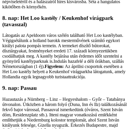
népviseletéről és a halászairól híres kisvárosba. Séta a hangulatos
kikötőben és környékén.
8. nap: Het Loo kastély / Keukenhof virágpark
(tavasszal)
Látogatás az Apeldoorn város szélén található Het Loo kastélyban.
Végigsétálunk a holland barokk mesterművének számító egykori
királyi palota pompás termein. A termeket díszítő bútorokat,
dísztárgyakat, festményeket eredeti 17. századi környezetükben
csodálhatjuk meg. A kastély bejárása után érdemes időt szentelni a
gyönyörű kastélyparknak is.Indulás hazafelé a déli órákban, szállás
Németországban (1 éj).
Figyelem:
Az áprilisi csoportok esetében a
Het Loo kastély helyett a Keukenhof virágparkba látogatunk, amely
Hollandia egyik legnagyobb turistaattrakciója.
9. nap: Passau
Hazautazás a Nürnberg – Linz – Hegyeshalom – Győr – Tatabánya
útvonalon. Útközben a három folyó (Duna, Inn és Ilz) találkozásánál
fekvő bajor várossal, Passauval ismerkedünk (óváros, Szent István
dóm, Residenzplatz stb.). Itteni magyar vonatkozású emlékként
említhetjük a Niedernburg kolostor templomát, ahol Szent István
királyunk felesége, Gizella nyugszik. Érkezés Budapestre, majd