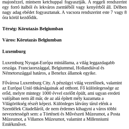
majonézzel, mintsem ketchuppal fogyasztják. A reggeli rendszerint
egy forró italból és lekváros zsemléből vagy kenyérből áll. Délben
nagy adag ebédet fogyasztanak. A vacsora rendszerint este 7 vagy 8
óra körül kezdődik.
Térség: Körutazás Belgiumban
Város: Körutazás Belgiumban
Luxemburg
Luxemburg Nyugat-Európa miniállama, a világ leggazdagabb
országa. Franciaországgal, Belgiummal, Hollandiával és
Németországgal határos, a Benelux államok egyike.
Fővárosa Luxemburg City. A pénzügyi világ vezetőinek, valamint
az Európai Unió titkárságainak ad otthont. Fő különlegessége az
erőd, melyre mintegy 1000 évvel ezelőtt épült, ami ugyan eredeti
valójában nem áll már, de az alá épített mély kazamata a
Világörökség részét képezi. Különleges látvány tárul elénk a
Szentlélek Citadelláról, de nem érdemes kihagyni a város többi
nevezetességét sem: a Történeti és Művészeti Múzeumot, a Posta
Múzeumot, a Villamos Múzeumot, valamint a Millenniumi
Emlékművet.