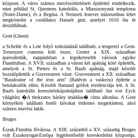
központ. A város számos muvészettörténeti épülettel rendelkezik,
mint például St. Quentens katedrális, a Miasszonyunk temploma
(Notre-Dame), és a Begina. A Nemzeti Jenever múzeumban lehet
megkóstolni a csodálatos Hasselt gint, amelyet 1610 óta itt
desztillálnak.
Gent (Ghent)
a Schelde és a Leie folyó torkolatánál található, a tengerrel a Gent-
Terneuzen csatorna köti össze. Gentet a XIX. században
iparosították, napjainkban a legsikeresebb városok egyike
Flandriában. A XVII. században a várost két apátság köré építették,
amelyek a St. Pieters és a St. Baafs apátság, majd késobb
hozzáépítették a Gravensteen várat. Gravensteent a XII. században
"Baudouine of the iron arm" (Baldvin a vaskezu) építette a
betolakodók ellen. Késobb flamand grófok rezidenciája lett. A St.
Baafs katedrális keresztelokápolnájában található Jan von Eyck
világhíru �A titokzatos bárány imádása� címu alkotása. A Gent
környékén található festői falvakat érdemes megtekinteni, ahol
számos muvész lakik.
Bruges
Észak-Flandria fővárosa. A XIII. századtól a XV. századig Bruges
volt Északnyugat-Európa legjelentősebb kereskedelmi központja.