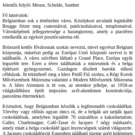
Jelentős folyói: Meuse, Schelde, Sambre
Fő latnivalok:
Belgiumban sok a történelmi város. Középkori arculatát leginkább
Brugge őrizte meg csatornáival, patríciusházaival, templomaival.
Városképének jellegzetessége a harangtorony, amely a piactéren
emelkedik az egykori posztócsatorna elé.
Brüsszelt kettős fővárosnak szokás nevezni, mivel egyrészt Belgium
központja, másrészt pedig az Európai Unió központi szervei is itt
találhatók. A város szívében látható a Grand Place, Európa egyik
legszebb tere. Ezen a téren találhatóak a múzeumok és a belga
építészet gyöngyszemei. Gazdagon díszített barokk stílusú
céhházak. Itt tekinthető meg a híres Pisilő Fiú szobra, a Régi Korok
Művészetének Múzeuma valamint a Modern Művészetek Múzeuma
is. A híres Atomium is itt van, az atomkor jelképe, az 1958-as
világkiállításra épült impozáns acél-alumínium konstrukciója,
panoráma éttermekkel.
Köztudott, hogy Belgiumban készítik a legfinomabb csokoládékat.
Törvény vagy előírás ugyan nincs rá, de a belgák azt tartják igazi
csokoládénak, amelyben legalább 70 százalékos a kakaótartalom.
Galler, Charlemagne, Café-Tasse és Jacques ? négy márkanév,
amely miatt a belga csokoládé igazi ínyencségnek számít világszerte.
A Jacques csokoládégyár Eupenben található üzeme azért különösen