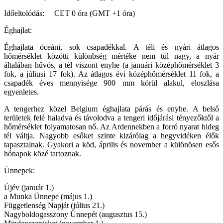
Időeltolódás: CET 0 óra (GMT +1 óra)
Éghajlat:
Éghajlata óceáni, sok csapadékkal. A téli és nyári átlagos
hőmérséklet közötti különbség mértéke nem túl nagy, a nyár
általában hűvös, a tél viszont enyhe (a januári középhőmérséklet 3
fok, a júliusi 17 fok). Az átlagos évi középhőmérséklet 11 fok, a
csapadék éves mennyisége 900 mm körül alakul, eloszlása
egyenletes.
A tengerhez közel Belgium éghajlata párás és enyhe. A belső
területek felé haladva és távolodva a tengeri időjárási tényezőktől a
hőmérséklet folyamatosan nő. Az Ardennekben a forró nyarat hideg
tél váltja. Nagyobb esőket szinte kizárólag a hegyvidéken élők
tapasztalnak. Gyakori a köd, április és november a különösen esős
hónapok közé tartoznak.
Ünnepek:
Újév (január 1.)
a Munka Ünnepe (május 1.)
Függetlenség Napját (július 21.)
Nagyboldogasszony Ünnepét (augusztus 15.)