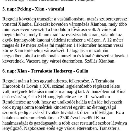
5. nap: Peking - Xian - városfal
Reggelit követően transzfer a vasútállomásra, utazás szuperexpressz
vonattal Xianba. Érkezést követően városnézés Xianban, mely több
mint ezer éven keresztül a birodalom fővárosa volt. A városfal
megtekintése, mely fennmaradt az évszázadok során, valamint az
egyik legnagyobb katonai védelmi rendszer a világon. A 12 méter
magas és 19 méter széles fal majdnem 14 kilométer hosszan veszi
körbe Xian történelmi városrészét. Látogatás a muzulmán
negyedben, ahol a tradicionális muszlim és kínai építészeti stílusokat
keverednek. Vacsora egy városi étteremben. Szállás Xianban.
6. nap: Xian - Terrakotta Hadsereg - Guilin
Reggeli után a híres agyaghadsereg felkeresése. A Terrakotta
Harcosok és Lovak a XX. század legjelentősebb régészeti lelete
volt, melynek feltárása mind a mai napig tart. A mauzóleumot Kína
első császára, Csin Si Huang építtette az i.e. III. században.
Rendeltetése az volt, hogy az uralkodót halála után ide helyezzék
örök nyugalomra tömérdek kincseivel együtt, az életnagyságú
szobrok pedig a császárt voltak hivatottak őrizni a túlvilágon. Ez a
hatalmas múzeum elénk tárja a 2300 évvel ezelőtti Kína
hatalmasságát és gazdagságát; a több ezer restaurált szobor látványa
lenyűgöző. Napközben ebéd egy városi étteremben. Transzfer a