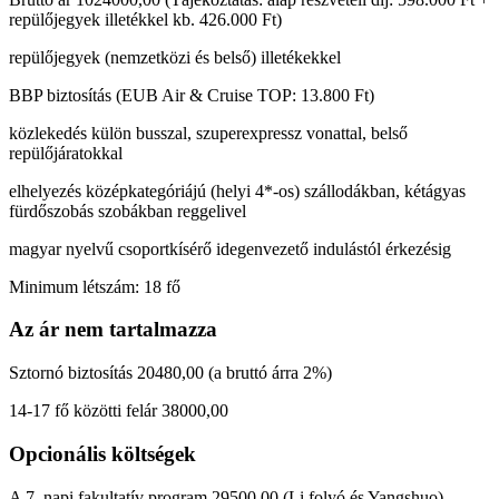
repülőjegyek illetékkel kb. 426.000 Ft)
repülőjegyek (nemzetközi és belső) illetékekkel
BBP biztosítás (EUB Air & Cruise TOP: 13.800 Ft)
közlekedés külön busszal, szuperexpressz vonattal, belső
repülőjáratokkal
elhelyezés középkategóriájú (helyi 4*-os) szállodákban, kétágyas
fürdőszobás szobákban reggelivel
magyar nyelvű csoportkísérő idegenvezető indulástól érkezésig
Minimum létszám: 18 fő
Az ár nem tartalmazza
Sztornó biztosítás 20480,00 (a bruttó árra 2%)
14-17 fő közötti felár 38000,00
Opcionális költségek
A 7. napi fakultatív program 29500,00 (Li folyó és Yangshuo)