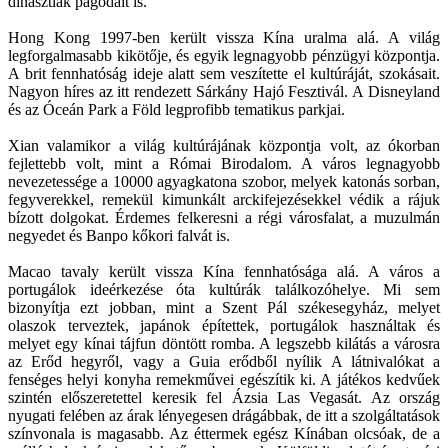
dinasztiák pagodáit is.
Hong Kong 1997-ben került vissza Kína uralma alá. A világ
legforgalmasabb kikötője, és egyik legnagyobb pénzügyi központja.
A brit fennhatóság ideje alatt sem veszítette el kultúráját, szokásait.
Nagyon híres az itt rendezett Sárkány Hajó Fesztivál. A Disneyland
és az Óceán Park a Föld legprofibb tematikus parkjai.
Xian valamikor a világ kultúrájának központja volt, az ókorban
fejlettebb volt, mint a Római Birodalom. A város legnagyobb
nevezetessége a 10000 agyagkatona szobor, melyek katonás sorban,
fegyverekkel, remekül kimunkált arckifejezésekkel védik a rájuk
bízott dolgokat. Érdemes felkeresni a régi városfalat, a muzulmán
negyedet és Banpo kőkori falvát is.
Macao tavaly került vissza Kína fennhatósága alá. A város a
portugálok ideérkezése óta kultúrák találkozóhelye. Mi sem
bizonyítja ezt jobban, mint a Szent Pál székesegyház, melyet
olaszok terveztek, japánok építettek, portugálok használtak és
melyet egy kínai tájfun döntött romba. A legszebb kilátás a városra
az Erőd hegyről, vagy a Guia erődből nyílik A látnivalókat a
fenséges helyi konyha remekművei egészítik ki. A játékos kedvűek
szintén előszeretettel keresik fel Ázsia Las Vegasát. Az ország
nyugati felében az árak lényegesen drágábbak, de itt a szolgáltatások
színvonala is magasabb. Az éttermek egész Kínában olcsóak, de a