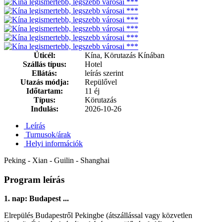
Úticél:
Kína, Körutazás Kínában
Szállás típus:
Hotel
Ellátás:
leírás szerint
Utazás módja:
Repülővel
Időtartam:
11 éj
Típus:
Körutazás
Indulás:
2026-10-26
Leírás
Turnusok/árak
Helyi információk
Peking - Xian - Guilin - Shanghai
Program leírás
1. nap: Budapest ...
Elrepülés Budapestről Pekingbe (átszállással vagy közvetlen