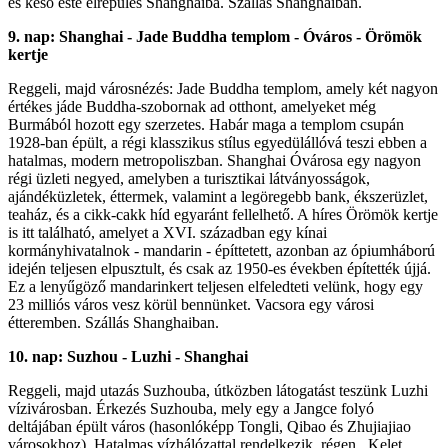
és késő este elrepülés Shanghaiba. Szállás Shanghaiban.
9. nap: Shanghai - Jade Buddha templom - Óváros - Örömök
kertje
Reggeli, majd városnézés: Jade Buddha templom, amely két nagyon
értékes jáde Buddha-szobornak ad otthont, amelyeket még
Burmából hozott egy szerzetes. Habár maga a templom csupán
1928-ban épült, a régi klasszikus stílus egyedülállóvá teszi ebben a
hatalmas, modern metropoliszban. Shanghai Óvárosa egy nagyon
régi üzleti negyed, amelyben a turisztikai látványosságok,
ajándéküzletek, éttermek, valamint a legöregebb bank, ékszerüzlet,
teaház, és a cikk-cakk híd egyaránt fellelhető. A híres Örömök kertje
is itt található, amelyet a XVI. században egy kínai
kormányhivatalnok - mandarin - építtetett, azonban az ópiumháború
idején teljesen elpusztult, és csak az 1950-es években építették újjá.
Ez a lenyűgöző mandarinkert teljesen elfeledteti velünk, hogy egy
23 milliós város vesz körül bennünket. Vacsora egy városi
étteremben. Szállás Shanghaiban.
10. nap: Suzhou - Luzhi - Shanghai
Reggeli, majd utazás Suzhouba, útközben látogatást teszünk Luzhi
vízivárosban. Érkezés Suzhouba, mely egy a Jangce folyó
deltájában épült város (hasonlóképp Tongli, Qibao és Zhujiajiao
városokhoz). Hatalmas vízhálózattal rendelkezik, régen ,,Kelet