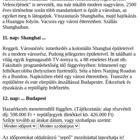
Velencéjének" is nevezték, ma már inkább modern nagyváros. 2500
éves történelme során több mandarinkert is épült a városban, az
egyiket meg is látogatjuk. Visszautazás Shanghaiba, majd hajókázás
a Huangpu folyón. Vacsora egy városi étteremben. Szállás
Shanghaiban.
11. nap: Shanghai ...
Reggeli. Városnézés: ismerkedés a koloniális Shanghai épületeivel
és a modern városrész, Pudong jellegzetes épületeivel. Itt található a
világ egyik legmagasabb TV-tornya is, a 88 emeletes Hyatt stb.
Fakultatív programlehetőség idő függvényében: felmenetel egy
felhőkarcolóba (helyszínen fizetendő). Séta a híres Nanjing Roadon
és a Bundon. Napközben ebéd egy városi étteremben. Transzfer a
repülőtérre és este elrepülés átszállással Budapestre. Étkezések és
éjszakázás a repülőgép fedélzetén.
12. nap: ... Budapest
Hazaérkezés menetrendtől függően. (Tájékoztatás: alap részvételi
díj: 598.000 Ft + repülőjegyek illetékkel kb. 426.000 Ft)
Szűrje tovább az árakat dátum, vagy szobatípus szerint:
Az időpontokat oldalirányú "seprő" mozdulattal lapozhatja is!