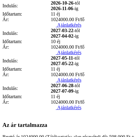
2026-10-26
-tól
Indulás:
2026-11-06
-ig
Időtartam:
11 éj
Ár:
1024000.00
Ft/fő
Ajánlatkérés
2027-03-22
-tól
Indulás:
2027-04-02
-ig
Időtartam:
10 éj
Ár:
1024000.00
Ft/fő
Ajánlatkérés
2027-05-11
-tól
Indulás:
2027-05-22
-ig
Időtartam:
11 éj
Ár:
1024000.00
Ft/fő
Ajánlatkérés
2027-06-28
-tól
Indulás:
2027-07-09
-ig
Időtartam:
11 éj
Ár:
1024000.00
Ft/fő
Ajánlatkérés
Az ár tartalmazza
Bruttó ár 1024000,00 (Tájékoztatás: alap részvételi díj: 598.000 Ft +