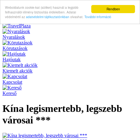
Weboldalunk cookie-kat (sütiket) használ a legjobb
Rendben
felhasználói élmény biztosítás érdekében. Adatai
védelméröl az
adatvédelmi tájékoztatónkban
olvashat.
További információ
Nyaralások
Körutazások
Hajóutak
Kiemelt akciók
Kapcsolat
Kereső
Kína legismertebb, legszebb
városai ***