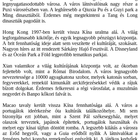
legnyugatiasodottabb városa. A város látnivalóinak nagy része a
Puxi városrészben van. A leghíresebb a Qiuxia Pu és a Guyi park a
Ming dinasztiából. Érdemes még megtekinteni a Tang és Long
dinasztiák pagodáit is.
Hong Kong 1997-ben került vissza Kína uralma alá. A világ
legforgalmasabb kikötője, és egyik legnagyobb pénzügyi központja.
A brit fennhatóság ideje alatt sem veszítette el kultúráját, szokásait.
Nagyon híres az itt rendezett Sárkány Hajó Fesztivál. A Disneyland
és az Óceán Park a Föld legprofibb tematikus parkjai.
Xian valamikor a világ kultúrájának központja volt, az ókorban
fejlettebb volt, mint a Római Birodalom. A város legnagyobb
nevezetessége a 10000 agyagkatona szobor, melyek katonás sorban,
fegyverekkel, remekül kimunkált arckifejezésekkel védik a rájuk
bízott dolgokat. Érdemes felkeresni a régi városfalat, a muzulmán
negyedet és Banpo kőkori falvát is.
Macao tavaly került vissza Kína fennhatósága alá. A város a
portugálok ideérkezése óta kultúrák találkozóhelye. Mi sem
bizonyítja ezt jobban, mint a Szent Pál székesegyház, melyet
olaszok terveztek, japánok építettek, portugálok használtak és
melyet egy kínai tájfun döntött romba. A legszebb kilátás a városra
az Erőd hegyről, vagy a Guia erődből nyílik A látnivalókat a
fenséges helyi konyha remekművei egészítik ki. A játékos kedvűek