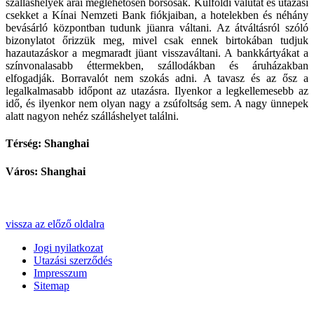
szálláshelyek árai meglehetősen borsosak. Külföldi valutát és utazási
csekket a Kínai Nemzeti Bank fiókjaiban, a hotelekben és néhány
bevásárló központban tudunk jüanra váltani. Az átváltásról szóló
bizonylatot őrizzük meg, mivel csak ennek birtokában tudjuk
hazautazáskor a megmaradt jüant visszaváltani. A bankkártyákat a
színvonalasabb éttermekben, szállodákban és áruházakban
elfogadják. Borravalót nem szokás adni. A tavasz és az ősz a
legalkalmasabb időpont az utazásra. Ilyenkor a legkellemesebb az
idő, és ilyenkor nem olyan nagy a zsúfoltság sem. A nagy ünnepek
alatt nagyon nehéz szálláshelyet találni.
Térség: Shanghai
Város: Shanghai
vissza az előző oldalra
Jogi nyilatkozat
Utazási szerződés
Impresszum
Sitemap