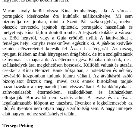
Macao tavaly került vissza Kína fennhatósága alá. A város a
portugálok ideérkezése óta kultúrák találkozóhelye. Mi sem
bizonyítja ezt jobban, mint a Szent Pál székesegyház, melyet
olaszok terveztek, japánok építettek, portugálok használtak és
melyet egy kínai tájfun döntött romba. A legszebb kilátás a városra
az Erőd hegyről, vagy a Guia erődből nyílik A látnivalókat a
fenséges helyi konyha remekművei egészítik ki. A játékos kedvűek
szintén előszeretettel keresik fel Ázsia Las Vegasát. Az ország
nyugati felében az árak lényegesen drágábbak, de itt a szolgáltatások
színvonala is magasabb. Az éttermek egész Kínában olcsóak, de a
szálláshelyek árai meglehetősen borsosak. Külföldi valutát és utazási
csekket a Kínai Nemzeti Bank fiókjaiban, a hotelekben és néhány
bevásárló központban tudunk jüanra váltani. Az átváltásról szóló
bizonylatot őrizzük meg, mivel csak ennek birtokában tudjuk
hazautazáskor a megmaradt jüant visszaváltani. A bankkártyákat a
színvonalasabb éttermekben, szállodákban és áruházakban
elfogadják. Borravalót nem szokás adni. A tavasz és az ősz a
legalkalmasabb időpont az utazásra. Ilyenkor a legkellemesebb az
idő, és ilyenkor nem olyan nagy a zsúfoltság sem. A nagy ünnepek
alatt nagyon nehéz szálláshelyet találni.
Térség: Peking