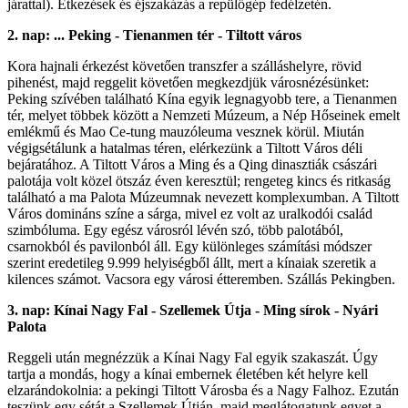
járattal). Étkezések és éjszakázás a repülőgép fedélzetén.
2. nap: ... Peking - Tienanmen tér - Tiltott város
Kora hajnali érkezést követően transzfer a szálláshelyre, rövid
pihenést, majd reggelit követően megkezdjük városnézésünket:
Peking szívében található Kína egyik legnagyobb tere, a Tienanmen
tér, melyet többek között a Nemzeti Múzeum, a Nép Hőseinek emelt
emlékmű és Mao Ce-tung mauzóleuma vesznek körül. Miután
végigsétálunk a hatalmas téren, elérkezünk a Tiltott Város déli
bejáratához. A Tiltott Város a Ming és a Qing dinasztiák császári
palotája volt közel ötszáz éven keresztül; rengeteg kincs és ritkaság
található a ma Palota Múzeumnak nevezett komplexumban. A Tiltott
Város domináns színe a sárga, mivel ez volt az uralkodói család
szimbóluma. Egy egész városról lévén szó, több palotából,
csarnokból és pavilonból áll. Egy különleges számítási módszer
szerint eredetileg 9.999 helyiségből állt, mert a kínaiak szeretik a
kilences számot. Vacsora egy városi étteremben. Szállás Pekingben.
3. nap: Kínai Nagy Fal - Szellemek Útja - Ming sírok - Nyári
Palota
Reggeli után megnézzük a Kínai Nagy Fal egyik szakaszát. Úgy
tartja a mondás, hogy a kínai embernek életében két helyre kell
elzarándokolnia: a pekingi Tiltott Városba és a Nagy Falhoz. Ezután
teszünk egy sétát a Szellemek Útján, majd meglátogatunk egyet a