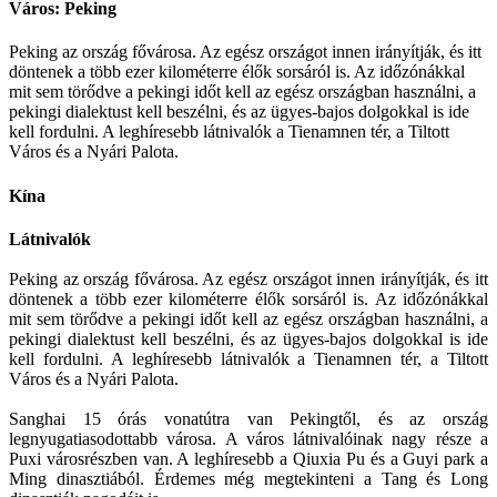
Város: Peking
Peking az ország fővárosa. Az egész országot innen irányítják, és itt
döntenek a több ezer kilométerre élők sorsáról is. Az időzónákkal
mit sem törődve a pekingi időt kell az egész országban használni, a
pekingi dialektust kell beszélni, és az ügyes-bajos dolgokkal is ide
kell fordulni. A leghíresebb látnivalók a Tienamnen tér, a Tiltott
Város és a Nyári Palota.
Kína
Látnivalók
Peking az ország fővárosa. Az egész országot innen irányítják, és itt
döntenek a több ezer kilométerre élők sorsáról is. Az időzónákkal
mit sem törődve a pekingi időt kell az egész országban használni, a
pekingi dialektust kell beszélni, és az ügyes-bajos dolgokkal is ide
kell fordulni. A leghíresebb látnivalók a Tienamnen tér, a Tiltott
Város és a Nyári Palota.
Sanghai 15 órás vonatútra van Pekingtől, és az ország
legnyugatiasodottabb városa. A város látnivalóinak nagy része a
Puxi városrészben van. A leghíresebb a Qiuxia Pu és a Guyi park a
Ming dinasztiából. Érdemes még megtekinteni a Tang és Long