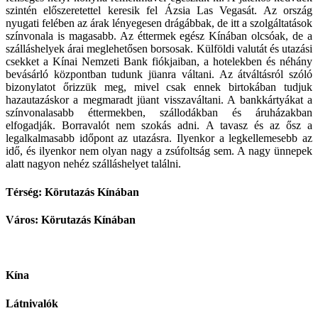
szintén előszeretettel keresik fel Ázsia Las Vegasát. Az ország
nyugati felében az árak lényegesen drágábbak, de itt a szolgáltatások
színvonala is magasabb. Az éttermek egész Kínában olcsóak, de a
szálláshelyek árai meglehetősen borsosak. Külföldi valutát és utazási
csekket a Kínai Nemzeti Bank fiókjaiban, a hotelekben és néhány
bevásárló központban tudunk jüanra váltani. Az átváltásról szóló
bizonylatot őrizzük meg, mivel csak ennek birtokában tudjuk
hazautazáskor a megmaradt jüant visszaváltani. A bankkártyákat a
színvonalasabb éttermekben, szállodákban és áruházakban
elfogadják. Borravalót nem szokás adni. A tavasz és az ősz a
legalkalmasabb időpont az utazásra. Ilyenkor a legkellemesebb az
idő, és ilyenkor nem olyan nagy a zsúfoltság sem. A nagy ünnepek
alatt nagyon nehéz szálláshelyet találni.
Térség: Körutazás Kínában
Város: Körutazás Kínában
Kína
Látnivalók