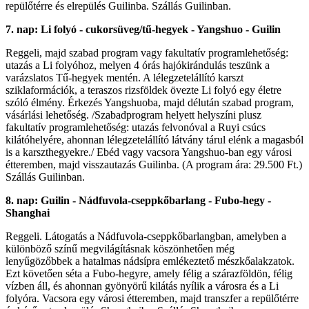
repülőtérre és elrepülés Guilinba. Szállás Guilinban.
7. nap: Li folyó - cukorsüveg/tű-hegyek - Yangshuo - Guilin
Reggeli, majd szabad program vagy fakultatív programlehetőség:
utazás a Li folyóhoz, melyen 4 órás hajókirándulás teszünk a
varázslatos Tű-hegyek mentén. A lélegzetelállító karszt
sziklaformációk, a teraszos rizsföldek övezte Li folyó egy életre
szóló élmény. Érkezés Yangshuoba, majd délután szabad program,
vásárlási lehetőség. /Szabadprogram helyett helyszíni plusz
fakultatív programlehetőség: utazás felvonóval a Ruyi csúcs
kilátóhelyére, ahonnan lélegzetelállító látvány tárul elénk a magasból
is a karszthegyekre./ Ebéd vagy vacsora Yangshuo-ban egy városi
étteremben, majd visszautazás Guilinba. (A program ára: 29.500 Ft.)
Szállás Guilinban.
8. nap: Guilin - Nádfuvola-cseppkőbarlang - Fubo-hegy -
Shanghai
Reggeli. Látogatás a Nádfuvola-cseppkőbarlangban, amelyben a
különböző színű megvilágításnak köszönhetően még
lenyűgözőbbek a hatalmas nádsípra emlékeztető mészkőalakzatok.
Ezt követően séta a Fubo-hegyre, amely félig a szárazföldön, félig
vízben áll, és ahonnan gyönyörű kilátás nyílik a városra és a Li
folyóra. Vacsora egy városi étteremben, majd transzfer a repülőtérre