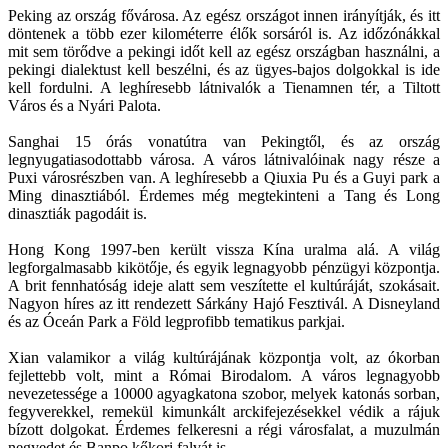
Peking az ország fővárosa. Az egész országot innen irányítják, és itt
döntenek a több ezer kilométerre élők sorsáról is. Az időzónákkal
mit sem törődve a pekingi időt kell az egész országban használni, a
pekingi dialektust kell beszélni, és az ügyes-bajos dolgokkal is ide
kell fordulni. A leghíresebb látnivalók a Tienamnen tér, a Tiltott
Város és a Nyári Palota.
Sanghai 15 órás vonatútra van Pekingtől, és az ország
legnyugatiasodottabb városa. A város látnivalóinak nagy része a
Puxi városrészben van. A leghíresebb a Qiuxia Pu és a Guyi park a
Ming dinasztiából. Érdemes még megtekinteni a Tang és Long
dinasztiák pagodáit is.
Hong Kong 1997-ben került vissza Kína uralma alá. A világ
legforgalmasabb kikötője, és egyik legnagyobb pénzügyi központja.
A brit fennhatóság ideje alatt sem veszítette el kultúráját, szokásait.
Nagyon híres az itt rendezett Sárkány Hajó Fesztivál. A Disneyland
és az Óceán Park a Föld legprofibb tematikus parkjai.
Xian valamikor a világ kultúrájának központja volt, az ókorban
fejlettebb volt, mint a Római Birodalom. A város legnagyobb
nevezetessége a 10000 agyagkatona szobor, melyek katonás sorban,
fegyverekkel, remekül kimunkált arckifejezésekkel védik a rájuk
bízott dolgokat. Érdemes felkeresni a régi városfalat, a muzulmán
negyedet és Banpo kőkori falvát is.