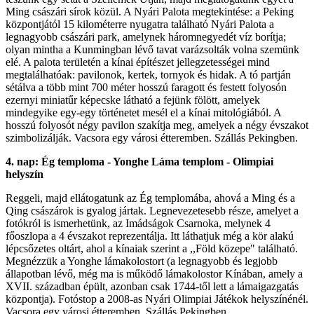
Ming császári sírok közül. A Nyári Palota megtekintése: a Peking
központjától 15 kilométerre nyugatra található Nyári Palota a
legnagyobb császári park, amelynek háromnegyedét víz borítja;
olyan mintha a Kunmingban lévő tavat varázsolták volna szemünk
elé. A palota területén a kínai építészet jellegzetességei mind
megtalálhatóak: pavilonok, kertek, tornyok és hidak. A tó partján
sétálva a több mint 700 méter hosszú faragott és festett folyosón
ezernyi miniatűr képecske látható a fejünk fölött, amelyek
mindegyike egy-egy történetet mesél el a kínai mitológiából. A
hosszú folyosót négy pavilon szakítja meg, amelyek a négy évszakot
szimbolizálják. Vacsora egy városi étteremben. Szállás Pekingben.
4. nap: Ég temploma - Yonghe Láma templom - Olimpiai
helyszín
Reggeli, majd ellátogatunk az Ég templomába, ahová a Ming és a
Qing császárok is gyalog jártak. Legnevezetesebb része, amelyet a
fotókról is ismerhetünk, az Imádságok Csarnoka, melynek 4
főoszlopa a 4 évszakot reprezentálja. Itt láthatjuk még a kör alakú
lépcsőzetes oltárt, ahol a kínaiak szerint a ,,Föld közepe" található.
Megnézzük a Yonghe lámakolostort (a legnagyobb és legjobb
állapotban lévő, még ma is működő lámakolostor Kínában, amely a
XVII. században épült, azonban csak 1744-től lett a lámaigazgatás
központja). Fotóstop a 2008-as Nyári Olimpiai Játékok helyszínénél.
Vacsora egy városi étteremben. Szállás Pekingben.