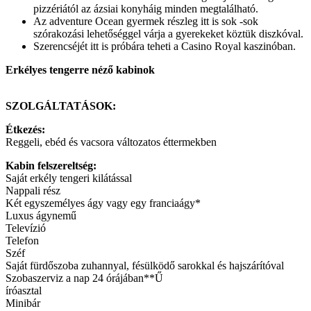
pizzériától az ázsiai konyháig minden megtalálható.
Az adventure Ocean gyermek részleg itt is sok -sok
szórakozási lehetőséggel várja a gyerekeket köztük diszkóval.
Szerencséjét itt is próbára teheti a Casino Royal kaszinóban.
Erkélyes tengerre néző kabinok
SZOLGÁLTATÁSOK:
Étkezés:
Reggeli, ebéd és vacsora változatos éttermekben
Kabin felszereltség:
Saját erkély tengeri kilátással
Nappali rész
Két egyszemélyes ágy vagy egy franciaágy*
Luxus ágynemű
Televízió
Telefon
Széf
Saját fürdőszoba zuhannyal, fésülködő sarokkal és hajszárítóval
Szobaszerviz a nap 24 órájában**Ű
íróasztal
Minibár