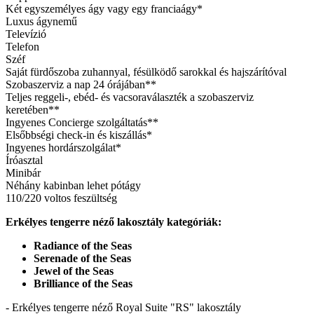
Két egyszemélyes ágy vagy egy franciaágy*
Luxus ágynemű
Televízió
Telefon
Széf
Saját fürdőszoba zuhannyal, fésülködő sarokkal és hajszárítóval
Szobaszerviz a nap 24 órájában**
Teljes reggeli-, ebéd- és vacsoraválaszték a szobaszerviz
keretében**
Ingyenes Concierge szolgáltatás**
Elsőbbségi check-in és kiszállás*
Ingyenes hordárszolgálat*
Íróasztal
Minibár
Néhány kabinban lehet pótágy
110/220 voltos feszültség
Erkélyes tengerre néző lakosztály kategóriák:
Radiance of the Seas
Serenade of the Seas
Jewel of the Seas
Brilliance of the Seas
- Erkélyes tengerre néző Royal Suite "RS" lakosztály