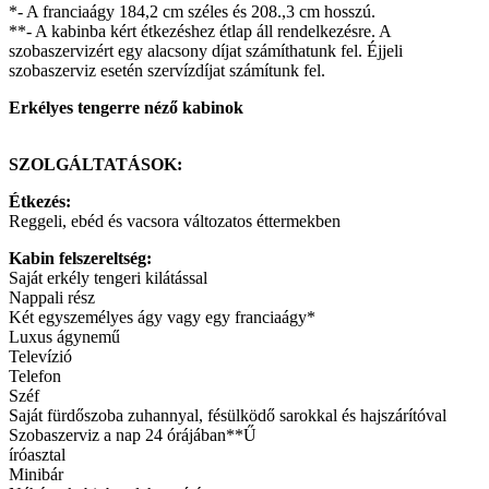
*- A franciaágy 184,2 cm széles és 208.,3 cm hosszú.
**- A kabinba kért étkezéshez étlap áll rendelkezésre. A
szobaszervizért egy alacsony díjat számíthatunk fel. Éjjeli
szobaszerviz esetén szervízdíjat számítunk fel.
Erkélyes tengerre néző kabinok
SZOLGÁLTATÁSOK:
Étkezés:
Reggeli, ebéd és vacsora változatos éttermekben
Kabin felszereltség:
Saját erkély tengeri kilátással
Nappali rész
Két egyszemélyes ágy vagy egy franciaágy*
Luxus ágynemű
Televízió
Telefon
Széf
Saját fürdőszoba zuhannyal, fésülködő sarokkal és hajszárítóval
Szobaszerviz a nap 24 órájában**Ű
íróasztal
Minibár