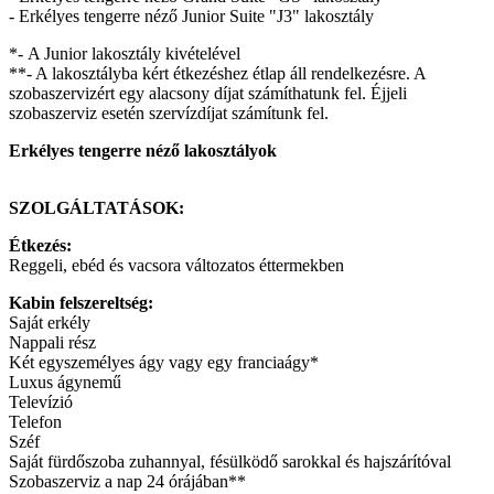
- Erkélyes tengerre néző Junior Suite "J3" lakosztály
*- A Junior lakosztály kivételével
**- A lakosztályba kért étkezéshez étlap áll rendelkezésre. A
szobaszervizért egy alacsony díjat számíthatunk fel. Éjjeli
szobaszerviz esetén szervízdíjat számítunk fel.
Erkélyes tengerre néző lakosztályok
SZOLGÁLTATÁSOK:
Étkezés:
Reggeli, ebéd és vacsora változatos éttermekben
Kabin felszereltség:
Saját erkély
Nappali rész
Két egyszemélyes ágy vagy egy franciaágy*
Luxus ágynemű
Televízió
Telefon
Széf
Saját fürdőszoba zuhannyal, fésülködő sarokkal és hajszárítóval
Szobaszerviz a nap 24 órájában**