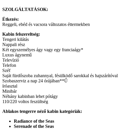
SZOLGÁLTATÁSOK:
Étkezés:
Reggeli, ebéd és vacsora változatos éttermekben
Kabin felszereltség:
Tengeri kilátás
Nappali rész
Két egyszemélyes ágy vagy egy franciaágy*
Luxus ágynemű
Televízió
Telefon
Széf
Saját fürdőszoba zuhannyal, fésülködő sarokkal és hajszárítóval
Szobaszerviz a nap 24 órájában**Ű
íróasztal
Minibár
Néhány kabinban lehet pótágy
110/220 voltos feszültség
Ablakos tengerre néző kabin kategóriák:
Radiance of the Seas
Serenade of the Seas