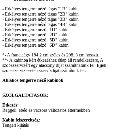
- Erkélyes tengerre néző tágas "1B" kabin
- Erkélyes tengerre néző tágas "2B" kabin
- Erkélyes tengerre néző tágas "3B" kabin
- Erkélyes tengerre néző tágas "4B" kabin
- Erkélyes tengerre néző "1D" kabin
- Erkélyes tengerre néző "2D" kabin
- Erkélyes tengerre néző "5D" kabin
- Erkélyes tengerre néző "6D" kabin
*- A franciaágy 184,2 cm széles és 208.,3 cm hosszú.
**- A kabinba kért étkezéshez étlap áll rendelkezésre. A
szobaszervizért egy alacsony díjat számíthatunk fel. Éjjeli
szobaszerviz esetén szervízdíjat számítunk fel.
Ablakos tengerre néző kabinok
SZOLGÁLTATÁSOK:
Étkezés:
Reggeli, ebéd és vacsora változatos éttermekben
Kabin felszereltség:
Tengeri kilátás