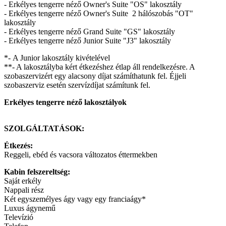
- Erkélyes tengerre néző Owner's Suite "OS" lakosztály
- Erkélyes tengerre néző Owner's Suite 2 hálószobás "OT"
lakosztály
- Erkélyes tengerre néző Grand Suite "GS" lakosztály
- Erkélyes tengerre néző Junior Suite "J3" lakosztály
*- A Junior lakosztály kivételével
**- A lakosztályba kért étkezéshez étlap áll rendelkezésre. A
szobaszervizért egy alacsony díjat számíthatunk fel. Éjjeli
szobaszerviz esetén szervízdíjat számítunk fel.
Erkélyes tengerre néző lakosztályok
SZOLGÁLTATÁSOK:
Étkezés:
Reggeli, ebéd és vacsora változatos éttermekben
Kabin felszereltség:
Saját erkély
Nappali rész
Két egyszemélyes ágy vagy egy franciaágy*
Luxus ágynemű
Televízió