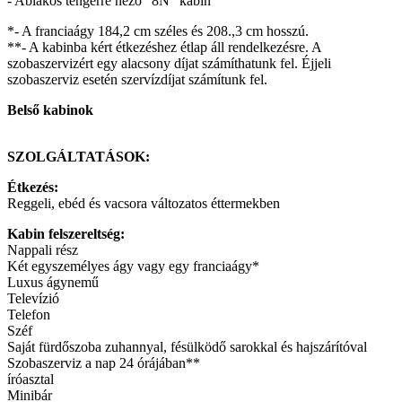
- Ablakos tengerre néző "8N" kabin
*- A franciaágy 184,2 cm széles és 208.,3 cm hosszú.
**- A kabinba kért étkezéshez étlap áll rendelkezésre. A
szobaszervizért egy alacsony díjat számíthatunk fel. Éjjeli
szobaszerviz esetén szervízdíjat számítunk fel.
Belső kabinok
SZOLGÁLTATÁSOK:
Étkezés:
Reggeli, ebéd és vacsora változatos éttermekben
Kabin felszereltség:
Nappali rész
Két egyszemélyes ágy vagy egy franciaágy*
Luxus ágynemű
Televízió
Telefon
Széf
Saját fürdőszoba zuhannyal, fésülködő sarokkal és hajszárítóval
Szobaszerviz a nap 24 órájában**
íróasztal
Minibár