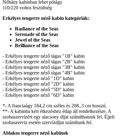
Néhány kabinban lehet pótágy
110/220 voltos feszültség
Erkélyes tengerre néző kabin kategóriák:
Radiance of the Seas
Serenade of the Seas
Jewel of the Seas
Brilliance of the Seas
- Erkélyes tengerre néző tágas "1B" kabin
- Erkélyes tengerre néző tágas "2B" kabin
- Erkélyes tengerre néző tágas "3B" kabin
- Erkélyes tengerre néző tágas "4B" kabin
- Erkélyes tengerre néző "1D" kabin
- Erkélyes tengerre néző "2D" kabin
- Erkélyes tengerre néző "5D" kabin
- Erkélyes tengerre néző "6D" kabin
*- A franciaágy 184,2 cm széles és 208.,3 cm hosszú.
**- A kabinba kért étkezéshez étlap áll rendelkezésre. A
szobaszervizért egy alacsony díjat számíthatunk fel. Éjjeli
szobaszerviz esetén szervízdíjat számítunk fel.
Ablakos tengerre néző kabinok