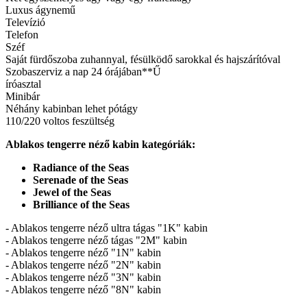
Luxus ágynemű
Televízió
Telefon
Széf
Saját fürdőszoba zuhannyal, fésülködő sarokkal és hajszárítóval
Szobaszerviz a nap 24 órájában**Ű
íróasztal
Minibár
Néhány kabinban lehet pótágy
110/220 voltos feszültség
Ablakos tengerre néző kabin kategóriák:
Radiance of the Seas
Serenade of the Seas
Jewel of the Seas
Brilliance of the Seas
- Ablakos tengerre néző ultra tágas "1K" kabin
- Ablakos tengerre néző tágas "2M" kabin
- Ablakos tengerre néző "1N" kabin
- Ablakos tengerre néző "2N" kabin
- Ablakos tengerre néző "3N" kabin
- Ablakos tengerre néző "8N" kabin