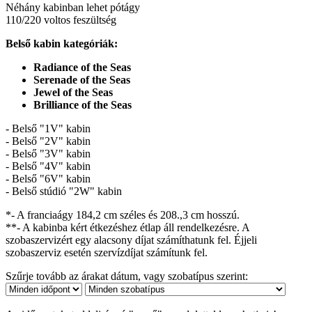
Néhány kabinban lehet pótágy
110/220 voltos feszültség
Belső kabin kategóriák:
Radiance of the Seas
Serenade of the Seas
Jewel of the Seas
Brilliance of the Seas
- Belső "1V" kabin
- Belső "2V" kabin
- Belső "3V" kabin
- Belső "4V" kabin
- Belső "6V" kabin
- Belső stúdió "2W" kabin
*- A franciaágy 184,2 cm széles és 208.,3 cm hosszú.
**- A kabinba kért étkezéshez étlap áll rendelkezésre. A
szobaszervizért egy alacsony díjat számíthatunk fel. Éjjeli
szobaszerviz esetén szervízdíjat számítunk fel.
Szűrje tovább az árakat dátum, vagy szobatípus szerint: