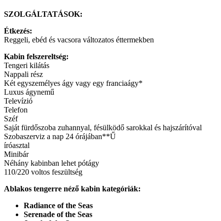
SZOLGÁLTATÁSOK:
Étkezés:
Reggeli, ebéd és vacsora változatos éttermekben
Kabin felszereltség:
Tengeri kilátás
Nappali rész
Két egyszemélyes ágy vagy egy franciaágy*
Luxus ágynemű
Televízió
Telefon
Széf
Saját fürdőszoba zuhannyal, fésülködő sarokkal és hajszárítóval
Szobaszerviz a nap 24 órájában**Ű
íróasztal
Minibár
Néhány kabinban lehet pótágy
110/220 voltos feszültség
Ablakos tengerre néző kabin kategóriák:
Radiance of the Seas
Serenade of the Seas