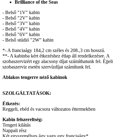
Brilliance of the Seas
- Belső "1V" kabin
- Belső "2V" kabin
- Belső "3V" kabin
- Belső "4V" kabin
- Belső "6V" kabin
- Belső stúdió "2W" kabin
*- A franciaágy 184,2 cm széles és 208.,3 cm hosszú.
**- A kabinba kért étkezéshez étlap áll rendelkezésre. A
szobaszervizért egy alacsony díjat számíthatunk fel. Éjjeli
szobaszerviz esetén szervízdíjat számítunk fel.
Ablakos tengerre néző kabinok
SZOLGÁLTATÁSOK:
Étkezés:
Reggeli, ebéd és vacsora változatos éttermekben
Kabin felszereltség:
Tengeri kilátás
Nappali rész
Két egyszemélyes ágy vagy egy franciaágy*