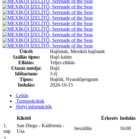
Úticél:
Hajóutak, Mexikói hajóutak
Szállás típus:
Hajó kabin
Ellátás:
Teljes ellátás
Utazás módja:
Hajó
Időtartam:
3 éj
Típus:
Hajóút, Nyaralóprogram
Indulás:
2026-10-15
Leírás
Turnusok/árak
Helyi információk
Kikötő
Érkezés
Indulás
1.
San Diego - Kalifornia -
beszállás
16:00
nap
Usa
2.