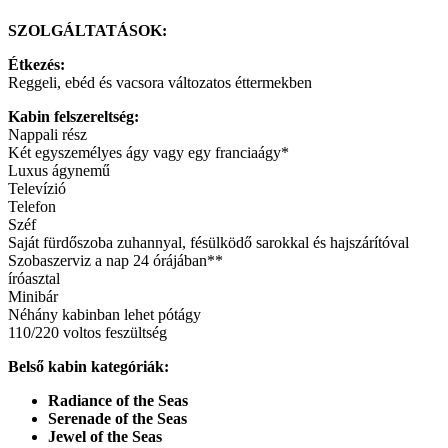
SZOLGÁLTATÁSOK:
Étkezés:
Reggeli, ebéd és vacsora változatos éttermekben
Kabin felszereltség:
Nappali rész
Két egyszemélyes ágy vagy egy franciaágy*
Luxus ágynemű
Televízió
Telefon
Széf
Saját fürdőszoba zuhannyal, fésülködő sarokkal és hajszárítóval
Szobaszerviz a nap 24 órájában**
íróasztal
Minibár
Néhány kabinban lehet pótágy
110/220 voltos feszültség
Belső kabin kategóriák:
Radiance of the Seas
Serenade of the Seas
Jewel of the Seas