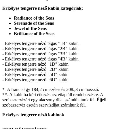
Erkélyes tengerre néző kabin kategóriák:
Radiance of the Seas
Serenade of the Seas
Jewel of the Seas
Brilliance of the Seas
- Erkélyes tengerre néző tágas "1B" kabin
- Erkélyes tengerre néző tágas "2B" kabin
- Erkélyes tengerre néző tágas "3B" kabin
- Erkélyes tengerre néző tágas "4B" kabin
- Erkélyes tengerre néző "1D" kabin
- Erkélyes tengerre néző "2D" kabin
- Erkélyes tengerre néző "5D" kabin
- Erkélyes tengerre néző "6D" kabin
*- A franciaágy 184,2 cm széles és 208.,3 cm hosszú.
**- A kabinba kért étkezéshez étlap áll rendelkezésre. A
szobaszervizért egy alacsony díjat számíthatunk fel. Éjjeli
szobaszerviz esetén szervízdíjat számítunk fel.
Erkélyes tengerre néző kabinok