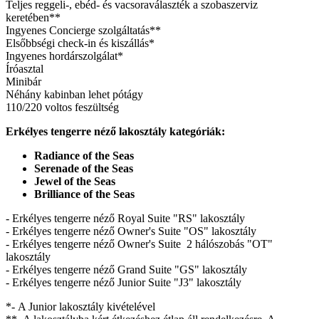
Teljes reggeli-, ebéd- és vacsoraválaszték a szobaszerviz
keretében**
Ingyenes Concierge szolgáltatás**
Elsőbbségi check-in és kiszállás*
Ingyenes hordárszolgálat*
Íróasztal
Minibár
Néhány kabinban lehet pótágy
110/220 voltos feszültség
Erkélyes tengerre néző lakosztály kategóriák:
Radiance of the Seas
Serenade of the Seas
Jewel of the Seas
Brilliance of the Seas
- Erkélyes tengerre néző Royal Suite "RS" lakosztály
- Erkélyes tengerre néző Owner's Suite "OS" lakosztály
- Erkélyes tengerre néző Owner's Suite 2 hálószobás "OT"
lakosztály
- Erkélyes tengerre néző Grand Suite "GS" lakosztály
- Erkélyes tengerre néző Junior Suite "J3" lakosztály
*- A Junior lakosztály kivételével