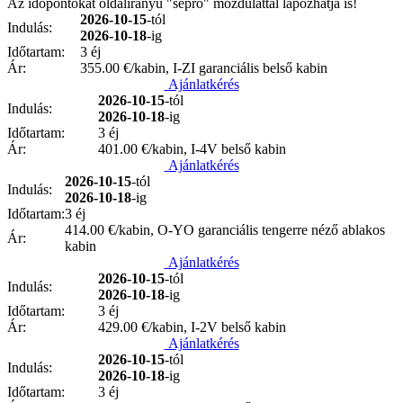
Az időpontokat oldalirányú "seprő" mozdulattal lapozhatja is!
2026-10-15
-tól
Indulás:
2026-10-18
-ig
Időtartam:
3 éj
Ár:
355.00
€/kabin, I-ZI garanciális belső kabin
Ajánlatkérés
2026-10-15
-tól
Indulás:
2026-10-18
-ig
Időtartam:
3 éj
Ár:
401.00
€/kabin, I-4V belső kabin
Ajánlatkérés
2026-10-15
-tól
Indulás:
2026-10-18
-ig
Időtartam:
3 éj
414.00
€/kabin, O-YO garanciális tengerre néző ablakos
Ár:
kabin
Ajánlatkérés
2026-10-15
-tól
Indulás:
2026-10-18
-ig
Időtartam:
3 éj
Ár:
429.00
€/kabin, I-2V belső kabin
Ajánlatkérés
2026-10-15
-tól
Indulás:
2026-10-18
-ig
Időtartam:
3 éj