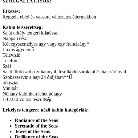
SZOLGÁLTATÁSOK:
Étkezés:
Reggeli, ebéd és vacsora változatos éttermekben
Kabin felszereltség:
Saját erkély tengeri kilátással
Nappali rész
Két egyszemélyes ágy vagy egy franciaágy*
Luxus ágynemű
Televízió
Telefon
Széf
Saját fürdőszoba zuhannyal, fésülködő sarokkal és hajszárítóval
Szobaszerviz a nap 24 órájában**Ű
íróasztal
Minibár
Néhány kabinban lehet pótágy
110/220 voltos feszültség
Erkélyes tengerre néző kabin kategóriák:
Radiance of the Seas
Serenade of the Seas
Jewel of the Seas
Brilliance of the Seas