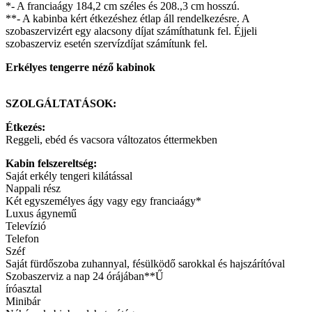
*- A franciaágy 184,2 cm széles és 208.,3 cm hosszú.
**- A kabinba kért étkezéshez étlap áll rendelkezésre. A
szobaszervizért egy alacsony díjat számíthatunk fel. Éjjeli
szobaszerviz esetén szervízdíjat számítunk fel.
Erkélyes tengerre néző kabinok
SZOLGÁLTATÁSOK:
Étkezés:
Reggeli, ebéd és vacsora változatos éttermekben
Kabin felszereltség:
Saját erkély tengeri kilátással
Nappali rész
Két egyszemélyes ágy vagy egy franciaágy*
Luxus ágynemű
Televízió
Telefon
Széf
Saját fürdőszoba zuhannyal, fésülködő sarokkal és hajszárítóval
Szobaszerviz a nap 24 órájában**Ű
íróasztal
Minibár