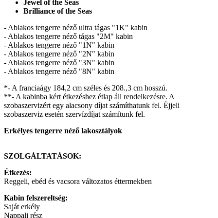
Jewel of the Seas
Brilliance of the Seas
- Ablakos tengerre néző ultra tágas "1K" kabin
- Ablakos tengerre néző tágas "2M" kabin
- Ablakos tengerre néző "1N" kabin
- Ablakos tengerre néző "2N" kabin
- Ablakos tengerre néző "3N" kabin
- Ablakos tengerre néző "8N" kabin
*- A franciaágy 184,2 cm széles és 208.,3 cm hosszú.
**- A kabinba kért étkezéshez étlap áll rendelkezésre. A
szobaszervizért egy alacsony díjat számíthatunk fel. Éjjeli
szobaszerviz esetén szervízdíjat számítunk fel.
Erkélyes tengerre néző lakosztályok
SZOLGÁLTATÁSOK:
Étkezés:
Reggeli, ebéd és vacsora változatos éttermekben
Kabin felszereltség:
Saját erkély
Nappali rész