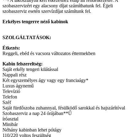
**- A lakosztályba kért étkezéshez étlap áll rendelkezésre. A
szobaszervizért egy alacsony díjat számíthatunk fel. Éjjeli
szobaszerviz esetén szervízdíjat számítunk fel.
Erkélyes tengerre néző kabinok
SZOLGÁLTATÁSOK:
Étkezés:
Reggeli, ebéd és vacsora változatos éttermekben
Kabin felszereltség:
Saját erkély tengeri kilátással
Nappali rész
Két egyszemélyes ágy vagy egy franciaágy*
Luxus ágynemű
Televízió
Telefon
Széf
Saját fürdőszoba zuhannyal, fésülködő sarokkal és hajszárítóval
Szobaszerviz a nap 24 órájában**Ű
íróasztal
Minibár
Néhány kabinban lehet pótágy
110/220 voltos feszültség