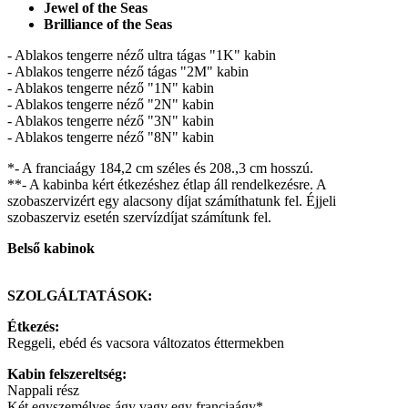
Jewel of the Seas
Brilliance of the Seas
- Ablakos tengerre néző ultra tágas "1K" kabin
- Ablakos tengerre néző tágas "2M" kabin
- Ablakos tengerre néző "1N" kabin
- Ablakos tengerre néző "2N" kabin
- Ablakos tengerre néző "3N" kabin
- Ablakos tengerre néző "8N" kabin
*- A franciaágy 184,2 cm széles és 208.,3 cm hosszú.
**- A kabinba kért étkezéshez étlap áll rendelkezésre. A
szobaszervizért egy alacsony díjat számíthatunk fel. Éjjeli
szobaszerviz esetén szervízdíjat számítunk fel.
Belső kabinok
SZOLGÁLTATÁSOK:
Étkezés:
Reggeli, ebéd és vacsora változatos éttermekben
Kabin felszereltség:
Nappali rész
Két egyszemélyes ágy vagy egy franciaágy*