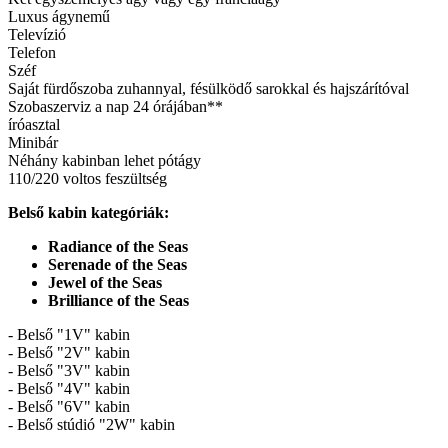
Luxus ágynemű
Televízió
Telefon
Széf
Saját fürdőszoba zuhannyal, fésülködő sarokkal és hajszárítóval
Szobaszerviz a nap 24 órájában**
íróasztal
Minibár
Néhány kabinban lehet pótágy
110/220 voltos feszültség
Belső kabin kategóriák:
Radiance of the Seas
Serenade of the Seas
Jewel of the Seas
Brilliance of the Seas
- Belső "1V" kabin
- Belső "2V" kabin
- Belső "3V" kabin
- Belső "4V" kabin
- Belső "6V" kabin
- Belső stúdió "2W" kabin