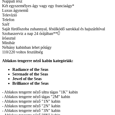
Nappali rész
Két egyszemélyes ágy vagy egy franciaágy*
Luxus ágynemű
Televízió
Telefon
Széf
Saját fürdőszoba zuhannyal, fésülködő sarokkal és hajszárítóval
Szobaszerviz a nap 24 órájában**Ű
íróasztal
Minibár
Néhány kabinban lehet pótágy
110/220 voltos feszültség
Ablakos tengerre néző kabin kategóriák:
Radiance of the Seas
Serenade of the Seas
Jewel of the Seas
Brilliance of the Seas
- Ablakos tengerre néző ultra tágas "1K" kabin
- Ablakos tengerre néző tágas "2M" kabin
- Ablakos tengerre néző "1N" kabin
- Ablakos tengerre néző "2N" kabin
- Ablakos tengerre néző "3N" kabin