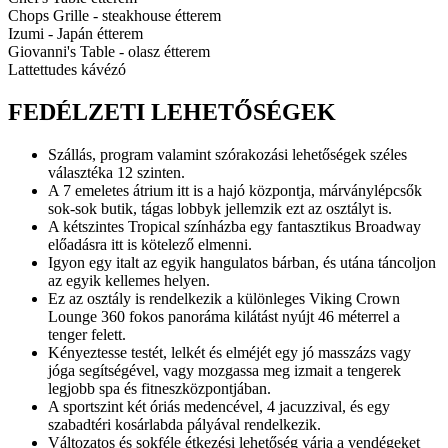
Chops Grille - steakhouse étterem
Izumi - Japán étterem
Giovanni's Table - olasz étterem
Lattettudes kávézó
FEDÉLZETI LEHETŐSÉGEK
Szállás, program valamint szórakozási lehetőségek széles
választéka 12 szinten.
A 7 emeletes átrium itt is a hajó központja, márványlépcsők
sok-sok butik, tágas lobbyk jellemzik ezt az osztályt is.
A kétszintes Tropical színházba egy fantasztikus Broadway
előadásra itt is kötelező elmenni.
Igyon egy italt az egyik hangulatos bárban, és utána táncoljon
az egyik kellemes helyen.
Ez az osztály is rendelkezik a különleges Viking Crown
Lounge 360 fokos panoráma kilátást nyújt 46 méterrel a
tenger felett.
Kényeztesse testét, lelkét és elméjét egy jó masszázs vagy
jóga segítségével, vagy mozgassa meg izmait a tengerek
legjobb spa és fitneszközpontjában.
A sportszint két óriás medencével, 4 jacuzzival, és egy
szabadtéri kosárlabda pályával rendelkezik.
Változatos és sokféle étkezési lehetőség várja a vendégeket