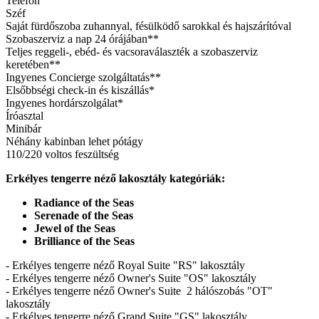
Telefon
Széf
Saját fürdőszoba zuhannyal, fésülködő sarokkal és hajszárítóval
Szobaszerviz a nap 24 órájában**
Teljes reggeli-, ebéd- és vacsoraválaszték a szobaszerviz
keretében**
Ingyenes Concierge szolgáltatás**
Elsőbbségi check-in és kiszállás*
Ingyenes hordárszolgálat*
Íróasztal
Minibár
Néhány kabinban lehet pótágy
110/220 voltos feszültség
Erkélyes tengerre néző lakosztály kategóriák:
Radiance of the Seas
Serenade of the Seas
Jewel of the Seas
Brilliance of the Seas
- Erkélyes tengerre néző Royal Suite "RS" lakosztály
- Erkélyes tengerre néző Owner's Suite "OS" lakosztály
- Erkélyes tengerre néző Owner's Suite 2 hálószobás "OT"
lakosztály
- Erkélyes tengerre néző Grand Suite "GS" lakosztály