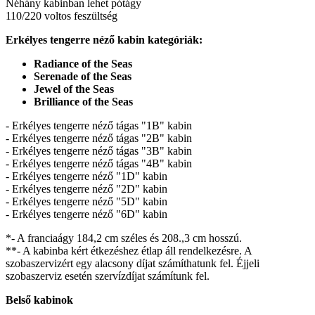
Néhány kabinban lehet pótágy
110/220 voltos feszültség
Erkélyes tengerre néző kabin kategóriák:
Radiance of the Seas
Serenade of the Seas
Jewel of the Seas
Brilliance of the Seas
- Erkélyes tengerre néző tágas "1B" kabin
- Erkélyes tengerre néző tágas "2B" kabin
- Erkélyes tengerre néző tágas "3B" kabin
- Erkélyes tengerre néző tágas "4B" kabin
- Erkélyes tengerre néző "1D" kabin
- Erkélyes tengerre néző "2D" kabin
- Erkélyes tengerre néző "5D" kabin
- Erkélyes tengerre néző "6D" kabin
*- A franciaágy 184,2 cm széles és 208.,3 cm hosszú.
**- A kabinba kért étkezéshez étlap áll rendelkezésre. A
szobaszervizért egy alacsony díjat számíthatunk fel. Éjjeli
szobaszerviz esetén szervízdíjat számítunk fel.
Belső kabinok