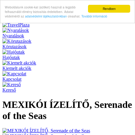
Weboldalunk cookie-kat (sütiket) használ a legjobb
Rendben
felhasználói élmény biztosítás érdekében. Adatai
védelméröl az
adatvédelmi tájékoztatónkban
olvashat.
További információ
Nyaralások
Körutazások
Hajóutak
Kiemelt akciók
Kapcsolat
Kereső
MEXIKÓI ÍZELÍTŐ, Serenade
of the Seas