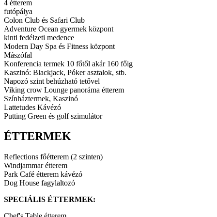
4 étterem
futópálya
Colon Club és Safari Club
Adventure Ocean gyermek központ
kinti fedélzeti medence
Modern Day Spa és Fitness központ
Mászófal
Konferencia termek 10 főtől akár 160 főig
Kaszinó: Blackjack, Póker asztalok, stb.
Napozó szint behúzható tetővel
Viking crow Lounge panoráma étterem
Színháztermek, Kaszinó
Lattetudes Kávézó
Putting Green és golf szimulátor
ÉTTERMEK
Reflections főétterem (2 szinten)
Windjammar étterem
Park Café étterem kávézó
Dog House fagylaltozó
SPECIÁLIS ÉTTERMEK:
Chef's Table étterem