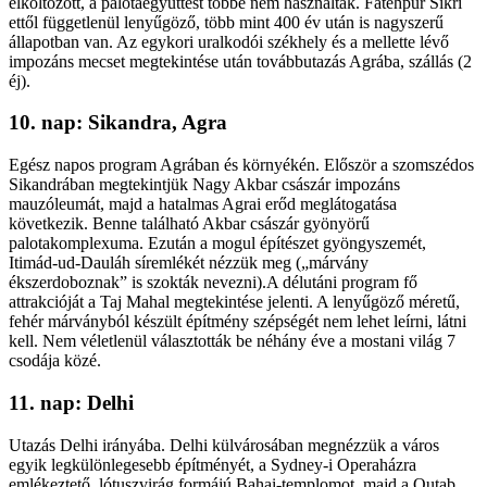
elköltözött, a palotaegyüttest többé nem használták. Fatehpur Sikri
ettől függetlenül lenyűgöző, több mint 400 év után is nagyszerű
állapotban van. Az egykori uralkodói székhely és a mellette lévő
impozáns mecset megtekintése után továbbutazás Agrába, szállás (2
éj).
10. nap: Sikandra, Agra
Egész napos program Agrában és környékén. Először a szomszédos
Sikandrában megtekintjük Nagy Akbar császár impozáns
mauzóleumát, majd a hatalmas Agrai erőd meglátogatása
következik. Benne található Akbar császár gyönyörű
palotakomplexuma. Ezután a mogul építészet gyöngyszemét,
Itimád-ud-Dauláh síremlékét nézzük meg („márvány
ékszerdoboznak” is szokták nevezni).A délutáni program fő
attrakcióját a Taj Mahal megtekintése jelenti. A lenyűgöző méretű,
fehér márványból készült építmény szépségét nem lehet leírni, látni
kell. Nem véletlenül választották be néhány éve a mostani világ 7
csodája közé.
11. nap: Delhi
Utazás Delhi irányába. Delhi külvárosában megnézzük a város
egyik legkülönlegesebb építményét, a Sydney-i Operaházra
emlékeztető, lótuszvirág formájú Bahai-templomot, majd a Qutab