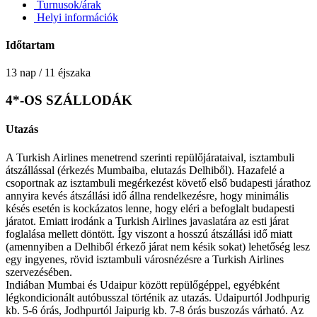
Turnusok/árak
Helyi információk
Időtartam
13 nap / 11 éjszaka
4*-OS SZÁLLODÁK
Utazás
A Turkish Airlines menetrend szerinti repülőjárataival, isztambuli
átszállással (érkezés Mumbaiba, elutazás Delhiből). Hazafelé a
csoportnak az isztambuli megérkezést követő első budapesti járathoz
annyira kevés átszállási idő állna rendelkezésre, hogy minimális
késés esetén is kockázatos lenne, hogy eléri a befoglalt budapesti
járatot. Emiatt irodánk a Turkish Airlines javaslatára az esti járat
foglalása mellett döntött. Így viszont a hosszú átszállási idő miatt
(amennyiben a Delhiből érkező járat nem késik sokat) lehetőség lesz
egy ingyenes, rövid isztambuli városnézésre a Turkish Airlines
szervezésében.
Indiában Mumbai és Udaipur között repülőgéppel, egyébként
légkondicionált autóbusszal történik az utazás. Udaipurtól Jodhpurig
kb. 5-6 órás, Jodhpurtól Jaipurig kb. 7-8 órás buszozás várható. Az