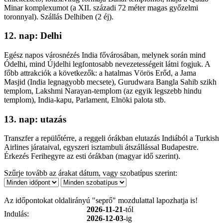
Minar komplexumot (a XII. századi 72 méter magas győzelmi
toronnyal). Szállás Delhiben (2 éj).
12. nap: Delhi
Egész napos városnézés India fővárosában, melynek során mind
Ódelhi, mind Újdelhi legfontosabb nevezetességeit látni fogjuk. A
főbb attrakciók a következők: a hatalmas Vörös Erőd, a Jama
Masjid (India legnagyobb mecsete), Gurudwara Bangla Sahib szikh
templom, Lakshmi Narayan-templom (az egyik legszebb hindu
templom), India-kapu, Parlament, Elnöki palota stb.
13. nap: utazás
Transzfer a repülőtérre, a reggeli órákban elutazás Indiából a Turkish
Airlines járataival, egyszeri isztambuli átszállással Budapestre.
Érkezés Ferihegyre az esti órákban (magyar idő szerint).
Szűrje tovább az árakat dátum, vagy szobatípus szerint:
Az időpontokat oldalirányú "seprő" mozdulattal lapozhatja is!
2026-11-21
-tól
Indulás:
2026-12-03
-ig