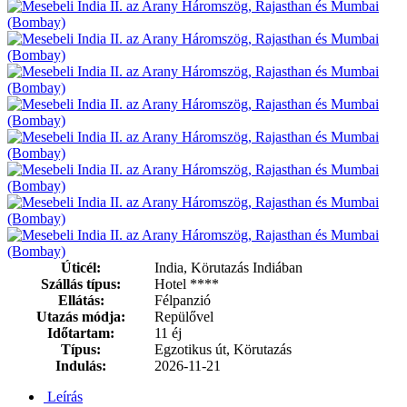
Úticél:
India, Körutazás Indiában
Szállás típus:
Hotel ****
Ellátás:
Félpanzió
Utazás módja:
Repülővel
Időtartam:
11 éj
Típus:
Egzotikus út, Körutazás
Indulás:
2026-11-21
Leírás