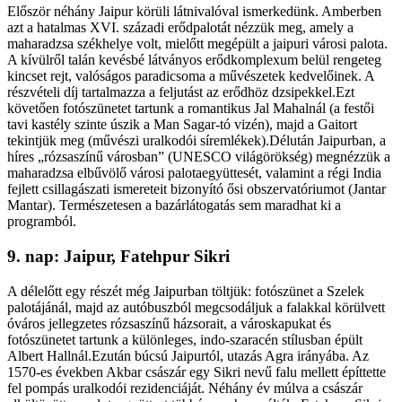
Először néhány Jaipur körüli látnivalóval ismerkedünk. Amberben
azt a hatalmas XVI. századi erődpalotát nézzük meg, amely a
maharadzsa székhelye volt, mielőtt megépült a jaipuri városi palota.
A kívülről talán kevésbé látványos erődkomplexum belül rengeteg
kincset rejt, valóságos paradicsoma a művészetek kedvelőinek. A
részvételi díj tartalmazza a feljutást az erődhöz dzsipekkel.Ezt
követően fotószünetet tartunk a romantikus Jal Mahalnál (a festői
tavi kastély szinte úszik a Man Sagar-tó vizén), majd a Gaitort
tekintjük meg (művészi uralkodói síremlékek).Délután Jaipurban, a
híres „rózsaszínű városban” (UNESCO világörökség) megnézzük a
maharadzsa elbűvölő városi palotaegyüttesét, valamint a régi India
fejlett csillagászati ismereteit bizonyító ősi obszervatóriumot (Jantar
Mantar). Természetesen a bazárlátogatás sem maradhat ki a
programból.
9. nap: Jaipur, Fatehpur Sikri
A délelőtt egy részét még Jaipurban töltjük: fotószünet a Szelek
palotájánál, majd az autóbuszból megcsodáljuk a falakkal körülvett
óváros jellegzetes rózsaszínű házsorait, a városkapukat és
fotószünetet tartunk a különleges, indo-szaracén stílusban épült
Albert Hallnál.Ezután búcsú Jaipurtól, utazás Agra irányába. Az
1570-es években Akbar császár egy Sikri nevű falu mellett építtette
fel pompás uralkodói rezidenciáját. Néhány év múlva a császár