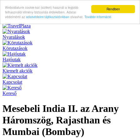
Weboldalunk cookie-kat (sütiket) használ a legjobb
Rendben
felhasználói élmény biztosítás érdekében. Adatai
védelméröl az
adatvédelmi tájékoztatónkban
olvashat.
További információ
Nyaralások
Körutazások
Hajóutak
Kiemelt akciók
Kapcsolat
Kereső
Mesebeli India II. az Arany
Háromszög, Rajasthan és
Mumbai (Bombay)