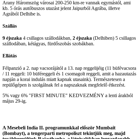
Arany Háromszög városai 200-250 km-re vannak egymástól, ami
kb. 5 órás autóbuszos utazást jelent Jaipurból Agrába, illetve
Agrából Delhibe is.
Szállás
9 éjszaka
4 csillagos szállodákban,
2 éjszaka
(Delhiben) 5 csillagos
szállodában, kétágyas, fürdőszobás szobákban.
Ellátás
Félpanzió a 2. nap vacsorájától a 13. nap reggelijéig (11 büfévacsora
/ 11 reggeli: 10 büféreggeli és 1 csomagolt reggeli, amit a hazautazás
napján a korai indulás miatt kapnak utasaink). Természetesen a
repülőgépen is szolgálnak fel a napszaknak megfelelő étkezést.
5% vagy 6% "FIRST MINUTE" KEDVEZMÉNY a lenti árakból
május 29-ig.
A Mesebeli India II. programunkkal először Mumbait
(Bombayt), a tengerparti metropoliszt tekintjük meg, majd
továbbrepülünk Rajasthanba, a látnivalókban leggazdagabb