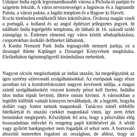
Udaipur India egyik legromantikusabb városa a Pichola-tó partján és
szigetein fekszik. A város nevezetességei a Jagniwas és a Jagmandir
Palota, a városi palota, a Jagdis templom és a Bagore ki Haveli.
Kochi történelmi emlékeiről híres kikötőváros. Óvárosa magán viseli
a portugál, a holland és az angol építészet jellegzetes jegyeit. Itt
található India legrégebbi temploma, de látható itt 16. századi szidó
zsinagóga is. Érdemes elmenni egy város körüli sétahajókázásra,
csoportokban úszkáló delfineket láthatunk.
A Kanha Nemzeti Park India legnagyobb nemzeti parkja, ez a
dzsungel ihlette Kiplinget a Dzsungel Könyvének megírására.
Elefántháton tigrismegfigyelő kirándulásra mehetünk.
Nagyon olcsón megúszhatjuk az indiai utazást, ha megelégszünk az
igen szerény színvonalú szolgáltatásokkal. Az európaiak nagy része
azonban ezt a komfortfokozatot nagyon kevésnek találja, a magas
szintű szolgáltatásokért viszont komoly pénzt kell fizetni. Indiába
tilos indiai rúpiát bevinni, illetve onnan kivinni. A városokban a
legtöbb külföldi valutát könnyen beválthatjuk, de a legjobb, hogyha
dollárt vagy fontot tartunk magunknál. Tanácsos minél többféle
hitelkártyát és utazási csekket magunkkal vinni, így nem érhet
bennünket meglepetés. Készüljünk fel arra, hogy a pénzváltás elég
hosszadalmas művelet és rengeteg papír kitöltésével jár. A sérült
vagy gyűrött bankjegyeket nem fogadják el sehol sem. A borravaló
abszolút ismeretlen fogalom az országban, de ahhoz, hogy az