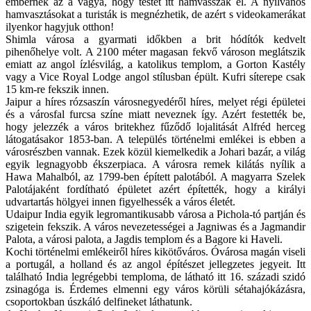
embernek az a vágya, hogy testét itt hamvasszák el. A nyilvános
hamvasztásokat a turisták is megnézhetik, de azért s videokamerákat
ilyenkor hagyjuk otthon!
Shimla városa a gyarmati időkben a brit hódítók kedvelt
pihenőhelye volt. A 2100 méter magasan fekvő városon meglátszik
emiatt az angol ízlésvilág, a katolikus templom, a Gorton Kastély
vagy a Vice Royal Lodge angol stílusban épült. Kufri síterepe csak
15 km-re fekszik innen.
Jaipur a híres rózsaszín városnegyedéről híres, melyet régi épületei
és a városfal furcsa színe miatt neveznek így. Azért festették be,
hogy jelezzék a város britekhez fűződő lojalitását Alfréd herceg
látogatásakor 1853-ban. A település történelmi emlékei is ebben a
városrészben vannak. Ezek közül kiemelkedik a Johari bazár, a világ
egyik legnagyobb ékszerpiaca. A városra remek kilátás nyílik a
Hawa Mahalból, az 1799-ben épített palotából. A magyarra Szelek
Palotájaként fordítható épületet azért építették, hogy a királyi
udvartartás hölgyei innen figyelhessék a város életét.
Udaipur India egyik legromantikusabb városa a Pichola-tó partján és
szigetein fekszik. A város nevezetességei a Jagniwas és a Jagmandir
Palota, a városi palota, a Jagdis templom és a Bagore ki Haveli.
Kochi történelmi emlékeiről híres kikötőváros. Óvárosa magán viseli
a portugál, a holland és az angol építészet jellegzetes jegyeit. Itt
található India legrégebbi temploma, de látható itt 16. századi szidó
zsinagóga is. Érdemes elmenni egy város körüli sétahajókázásra,
csoportokban úszkáló delfineket láthatunk.