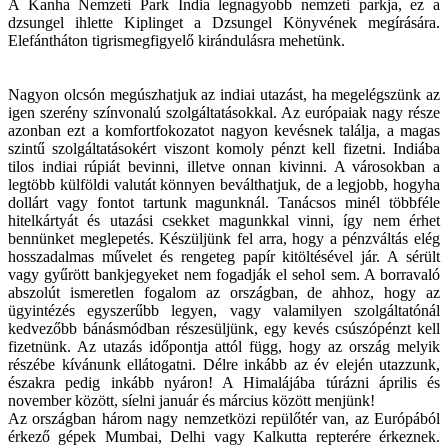
A Kanha Nemzeti Park India legnagyobb nemzeti parkja, ez a
dzsungel ihlette Kiplinget a Dzsungel Könyvének megírására.
Elefántháton tigrismegfigyelő kirándulásra mehetünk.
Nagyon olcsón megúszhatjuk az indiai utazást, ha megelégszünk az
igen szerény színvonalú szolgáltatásokkal. Az európaiak nagy része
azonban ezt a komfortfokozatot nagyon kevésnek találja, a magas
szintű szolgáltatásokért viszont komoly pénzt kell fizetni. Indiába
tilos indiai rúpiát bevinni, illetve onnan kivinni. A városokban a
legtöbb külföldi valutát könnyen beválthatjuk, de a legjobb, hogyha
dollárt vagy fontot tartunk magunknál. Tanácsos minél többféle
hitelkártyát és utazási csekket magunkkal vinni, így nem érhet
bennünket meglepetés. Készüljünk fel arra, hogy a pénzváltás elég
hosszadalmas művelet és rengeteg papír kitöltésével jár. A sérült
vagy gyűrött bankjegyeket nem fogadják el sehol sem. A borravaló
abszolút ismeretlen fogalom az országban, de ahhoz, hogy az
ügyintézés egyszerűbb legyen, vagy valamilyen szolgáltatónál
kedvezőbb bánásmódban részesüljünk, egy kevés csúszópénzt kell
fizetnünk. Az utazás időpontja attól függ, hogy az ország melyik
részébe kívánunk ellátogatni. Délre inkább az év elején utazzunk,
északra pedig inkább nyáron! A Himalájába túrázni április és
november között, síelni január és március között menjünk!
Az országban három nagy nemzetközi repülőtér van, az Európából
érkező gépek Mumbai, Delhi vagy Kalkutta repterére érkeznek.