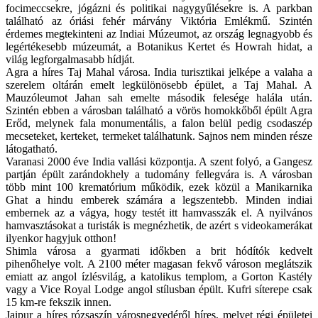
focimeccsekre, jógázni és politikai nagygyűlésekre is. A parkban
található az óriási fehér márvány Viktória Emlékmű. Szintén
érdemes megtekinteni az Indiai Múzeumot, az ország legnagyobb és
legértékesebb múzeumát, a Botanikus Kertet és Howrah hidat, a
világ legforgalmasabb hídját.
Agra a híres Taj Mahal városa. India turisztikai jelképe a valaha a
szerelem oltárán emelt legkülönösebb épület, a Taj Mahal. A
Mauzóleumot Jahan sah emelte második felesége halála után.
Szintén ebben a városban található a vörös homokkőből épült Agra
Erőd, melynek fala monumentális, a falon belül pedig csodaszép
mecseteket, kerteket, termeket találhatunk. Sajnos nem minden része
látogatható.
Varanasi 2000 éve India vallási központja. A szent folyó, a Gangesz
partján épült zarándokhely a tudomány fellegvára is. A városban
több mint 100 krematórium működik, ezek közül a Manikarnika
Ghat a hindu emberek számára a legszentebb. Minden indiai
embernek az a vágya, hogy testét itt hamvasszák el. A nyilvános
hamvasztásokat a turisták is megnézhetik, de azért s videokamerákat
ilyenkor hagyjuk otthon!
Shimla városa a gyarmati időkben a brit hódítók kedvelt
pihenőhelye volt. A 2100 méter magasan fekvő városon meglátszik
emiatt az angol ízlésvilág, a katolikus templom, a Gorton Kastély
vagy a Vice Royal Lodge angol stílusban épült. Kufri síterepe csak
15 km-re fekszik innen.
Jaipur a híres rózsaszín városnegyedéről híres, melyet régi épületei