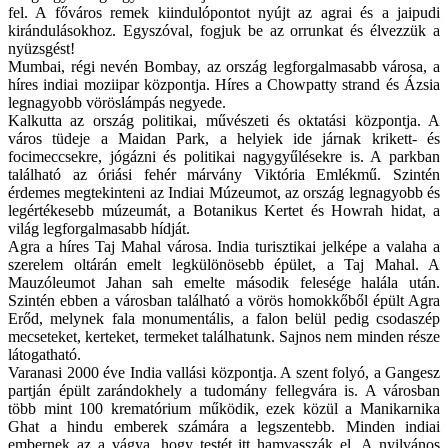
fel. A főváros remek kiindulópontot nyújt az agrai és a jaipudi
kirándulásokhoz. Egyszóval, fogjuk be az orrunkat és élvezzük a
nyüzsgést!
Mumbai, régi nevén Bombay, az ország legforgalmasabb városa, a
híres indiai moziipar központja. Híres a Chowpatty strand és Ázsia
legnagyobb vöröslámpás negyede.
Kalkutta az ország politikai, művészeti és oktatási központja. A
város tüdeje a Maidan Park, a helyiek ide járnak krikett- és
focimeccsekre, jógázni és politikai nagygyűlésekre is. A parkban
található az óriási fehér márvány Viktória Emlékmű. Szintén
érdemes megtekinteni az Indiai Múzeumot, az ország legnagyobb és
legértékesebb múzeumát, a Botanikus Kertet és Howrah hidat, a
világ legforgalmasabb hídját.
Agra a híres Taj Mahal városa. India turisztikai jelképe a valaha a
szerelem oltárán emelt legkülönösebb épület, a Taj Mahal. A
Mauzóleumot Jahan sah emelte második felesége halála után.
Szintén ebben a városban található a vörös homokkőből épült Agra
Erőd, melynek fala monumentális, a falon belül pedig csodaszép
mecseteket, kerteket, termeket találhatunk. Sajnos nem minden része
látogatható.
Varanasi 2000 éve India vallási központja. A szent folyó, a Gangesz
partján épült zarándokhely a tudomány fellegvára is. A városban
több mint 100 krematórium működik, ezek közül a Manikarnika
Ghat a hindu emberek számára a legszentebb. Minden indiai
embernek az a vágya, hogy testét itt hamvasszák el. A nyilvános