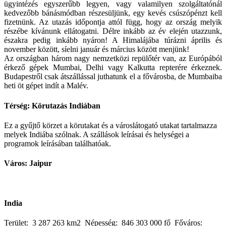
ügyintézés egyszerűbb legyen, vagy valamilyen szolgáltatónál
kedvezőbb bánásmódban részesüljünk, egy kevés csúszópénzt kell
fizetnünk. Az utazás időpontja attól függ, hogy az ország melyik
részébe kívánunk ellátogatni. Délre inkább az év elején utazzunk,
északra pedig inkább nyáron! A Himalájába túrázni április és
november között, síelni január és március között menjünk!
Az országban három nagy nemzetközi repülőtér van, az Európából
érkező gépek Mumbai, Delhi vagy Kalkutta repterére érkeznek.
Budapestről csak átszállással juthatunk el a fővárosba, de Mumbaiba
heti öt gépet indít a Malév.
Térség: Körutazás Indiában
Ez a gyűjtő körzet a körutakat és a városlátogató utakat tartalmazza
melyek Indiába szólnak. A szállások leírásai és helységei a
programok leírásában találhatóak.
Város: Jaipur
India
Terület: 3 287 263 km2 Népesség: 846 303 000 fő Főváros: