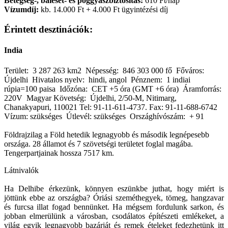
Betegség-, baleset- és poggyászbiztosítás:
610 Ft/nap
Vízumdíj:
kb. 14.000 Ft + 4.000 Ft ügyintézési díj
Érintett desztinációk:
India
Terület: 3 287 263 km2 Népesség: 846 303 000 fő Főváros:
Újdelhi Hivatalos nyelv: hindi, angol Pénznem: 1 indiai
rúpia=100 paisa Időzóna: CET +5 óra (GMT +6 óra) Áramforrás:
220V Magyar Követség: Újdelhi, 2/50-M, Nitimarg,
Chanakyapuri, 110021 Tel: 91-11-611-4737. Fax: 91-11-688-6742
Vízum: szükséges Útlevél: szükséges Országhívószám: + 91
Földrajzilag a Föld hetedik legnagyobb és második legnépesebb
országa. 28 államot és 7 szövetségi területet foglal magába.
Tengerpartjainak hossza 7517 km.
Látnivalók
Ha Delhibe érkezünk, könnyen eszünkbe juthat, hogy miért is
jöttünk ebbe az országba? Óriási szeméthegyek, tömeg, hangzavar
és furcsa illat fogad bennünket. Ha mégsem fordulunk sarkon, és
jobban elmerülünk a városban, csodálatos építészeti emlékeket, a
világ egyik legnagyobb bazárját és remek ételeket fedezhetünk itt