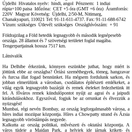
Újdelhi Hivatalos nyelv: hindi, angol Pénznem: 1 indiai
rúpia=100 paisa Időzóna: CET +5 óra (GMT +6 óra) Áramforrás:
220V Magyar Követség: Újdelhi, 2/50-M, Nitimarg,
Chanakyapuri, 110021 Tel: 91-11-611-4737. Fax: 91-11-688-6742
Vízum: szükséges Útlevél: szükséges Országhívószám: + 91
Földrajzilag a Föld hetedik legnagyobb és második legnépesebb
országa. 28 államot és 7 szövetségi területet foglal magába.
Tengerpartjainak hossza 7517 km.
Látnivalók
Ha Delhibe érkezünk, könnyen eszünkbe juthat, hogy miért is
jöttünk ebbe az országba? Óriási szeméthegyek, tömeg, hangzavar
és furcsa illat fogad bennünket. Ha mégsem fordulunk sarkon, és
jobban elmerülünk a városban, csodálatos építészeti emlékeket, a
világ egyik legnagyobb bazárját és remek ételeket fedezhetünk itt
fel. A főváros remek kiindulópontot nyújt az agrai és a jaipudi
kirándulásokhoz. Egyszóval, fogjuk be az orrunkat és élvezzük a
nyüzsgést!
Mumbai, régi nevén Bombay, az ország legforgalmasabb városa, a
híres indiai moziipar központja. Híres a Chowpatty strand és Ázsia
legnagyobb vöröslámpás negyede.
Kalkutta az ország politikai, művészeti és oktatási központja. A
város tüdeje a Maidan Park, a helyiek ide járnak krikett- és