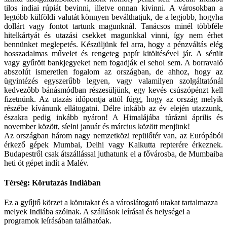
tilos indiai rúpiát bevinni, illetve onnan kivinni. A városokban a
legtöbb külföldi valutát könnyen beválthatjuk, de a legjobb, hogyha
dollárt vagy fontot tartunk magunknál. Tanácsos minél többféle
hitelkártyát és utazási csekket magunkkal vinni, így nem érhet
bennünket meglepetés. Készüljünk fel arra, hogy a pénzváltás elég
hosszadalmas művelet és rengeteg papír kitöltésével jár. A sérült
vagy gyűrött bankjegyeket nem fogadják el sehol sem. A borravaló
abszolút ismeretlen fogalom az országban, de ahhoz, hogy az
ügyintézés egyszerűbb legyen, vagy valamilyen szolgáltatónál
kedvezőbb bánásmódban részesüljünk, egy kevés csúszópénzt kell
fizetnünk. Az utazás időpontja attól függ, hogy az ország melyik
részébe kívánunk ellátogatni. Délre inkább az év elején utazzunk,
északra pedig inkább nyáron! A Himalájába túrázni április és
november között, síelni január és március között menjünk!
Az országban három nagy nemzetközi repülőtér van, az Európából
érkező gépek Mumbai, Delhi vagy Kalkutta repterére érkeznek.
Budapestről csak átszállással juthatunk el a fővárosba, de Mumbaiba
heti öt gépet indít a Malév.
Térség: Körutazás Indiában
Ez a gyűjtő körzet a körutakat és a városlátogató utakat tartalmazza
melyek Indiába szólnak. A szállások leírásai és helységei a
programok leírásában találhatóak.