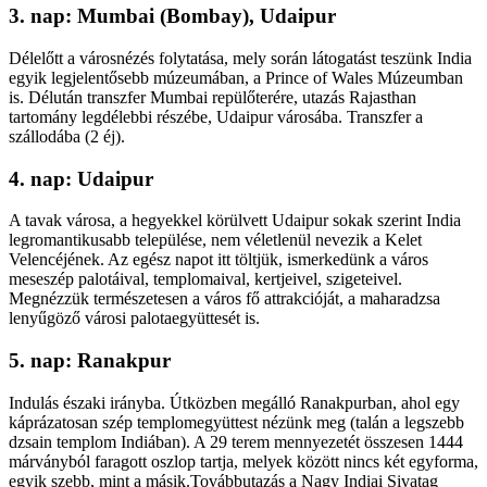
3. nap: Mumbai (Bombay), Udaipur
Délelőtt a városnézés folytatása, mely során látogatást teszünk India
egyik legjelentősebb múzeumában, a Prince of Wales Múzeumban
is. Délután transzfer Mumbai repülőterére, utazás Rajasthan
tartomány legdélebbi részébe, Udaipur városába. Transzfer a
szállodába (2 éj).
4. nap: Udaipur
A tavak városa, a hegyekkel körülvett Udaipur sokak szerint India
legromantikusabb települése, nem véletlenül nevezik a Kelet
Velencéjének. Az egész napot itt töltjük, ismerkedünk a város
meseszép palotáival, templomaival, kertjeivel, szigeteivel.
Megnézzük természetesen a város fő attrakcióját, a maharadzsa
lenyűgöző városi palotaegyüttesét is.
5. nap: Ranakpur
Indulás északi irányba. Útközben megálló Ranakpurban, ahol egy
káprázatosan szép templomegyüttest nézünk meg (talán a legszebb
dzsain templom Indiában). A 29 terem mennyezetét összesen 1444
márványból faragott oszlop tartja, melyek között nincs két egyforma,
egyik szebb, mint a másik.Továbbutazás a Nagy Indiai Sivatag