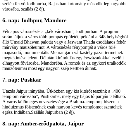
szélén fekvő Jodhpurba, Rajasthan tartomány második legnagyobb
városába, szállás (2 éj).
6. nap: Jodhpur, Mandore
Félnapos városnézés a „kék városban”, Jodhpurban. A program
során látjuk a város több pompás épületét, például a 348 helyiségből
álló Umaid Bhawan palotát vagy a Jaswant Thada csodálatos fehér
márvány mauzóleumot. A városnézés fénypontját a város fölé
magasodó, monumentális Mehrangarh várkastély pazar termeinek
megtekintése jelenti.Délután kirándulás egy évszázadokkal ezelőtt
elhagyott fővárosba, Mandoréba. A romok és az egykori uralkodók
mauzóleumai most egy nagyon szép kertben állnak.
7. nap: Pushkar
Utazás Jaipur irányába. Útközben egy kis kitérőt teszünk a „400
templom városába”, Pushkarba, mely egy bájos tó partján található.
A város különleges nevezetessége a Brahma-templom, hiszen a
hinduizmus főistenének csak nagyon kevés templomot szenteltek
egész Indiában.Szállás Jaipurban (2 éj).
8. nap: Amber-erődpalota, Jaipur