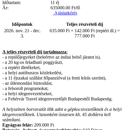
Időtartam:
11 éj
Ár:
635000.00
Ft/fő
Ajánlatkérés
Időpontok
Teljes részvételi díj
2026. nov. 21 - dec.
635.000 Ft + 142.000 Ft (reptéri ill.) =
3.
777.000 Ft
A teljes részvételi díj tartalmazza
:
- a repülőjegyeket (beleértve az indiai belső járatot is),
- a 20 kg-os feladható poggyászt,
- a reptéri illetékeket,
- a helyi autóbuszos közlekedést,
- a 11 éjszakai szállást félpanzióval (a fenti leírás szerint),
- az útlemondási biztosítást,
- a felsorolt programokat,
- a helyi idegenvezetéseket,
- a Fehérvár Travel idegenvezetőjét Budapesttől Budapestig.
A helyszínen borravalót illik adni a gépkocsivezetőknek és a helyi
idegenvezetőknek. Utasonként összesen kb. 45 dollárra kell
számítani.
Egyágyas felár:
209.000 Ft