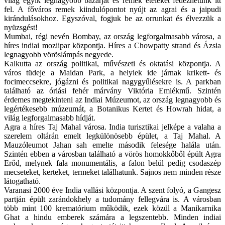
világ egyik legnagyobb bazárját és remek ételeket fedezhetünk itt
fel. A főváros remek kiindulópontot nyújt az agrai és a jaipudi
kirándulásokhoz. Egyszóval, fogjuk be az orrunkat és élvezzük a
nyüzsgést!
Mumbai, régi nevén Bombay, az ország legforgalmasabb városa, a
híres indiai moziipar központja. Híres a Chowpatty strand és Ázsia
legnagyobb vöröslámpás negyede.
Kalkutta az ország politikai, művészeti és oktatási központja. A
város tüdeje a Maidan Park, a helyiek ide járnak krikett- és
focimeccsekre, jógázni és politikai nagygyűlésekre is. A parkban
található az óriási fehér márvány Viktória Emlékmű. Szintén
érdemes megtekinteni az Indiai Múzeumot, az ország legnagyobb és
legértékesebb múzeumát, a Botanikus Kertet és Howrah hidat, a
világ legforgalmasabb hídját.
Agra a híres Taj Mahal városa. India turisztikai jelképe a valaha a
szerelem oltárán emelt legkülönösebb épület, a Taj Mahal. A
Mauzóleumot Jahan sah emelte második felesége halála után.
Szintén ebben a városban található a vörös homokkőből épült Agra
Erőd, melynek fala monumentális, a falon belül pedig csodaszép
mecseteket, kerteket, termeket találhatunk. Sajnos nem minden része
látogatható.
Varanasi 2000 éve India vallási központja. A szent folyó, a Gangesz
partján épült zarándokhely a tudomány fellegvára is. A városban
több mint 100 krematórium működik, ezek közül a Manikarnika
Ghat a hindu emberek számára a legszentebb. Minden indiai