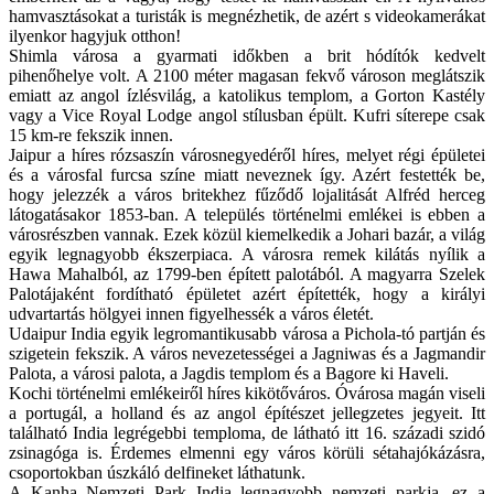
hamvasztásokat a turisták is megnézhetik, de azért s videokamerákat
ilyenkor hagyjuk otthon!
Shimla városa a gyarmati időkben a brit hódítók kedvelt
pihenőhelye volt. A 2100 méter magasan fekvő városon meglátszik
emiatt az angol ízlésvilág, a katolikus templom, a Gorton Kastély
vagy a Vice Royal Lodge angol stílusban épült. Kufri síterepe csak
15 km-re fekszik innen.
Jaipur a híres rózsaszín városnegyedéről híres, melyet régi épületei
és a városfal furcsa színe miatt neveznek így. Azért festették be,
hogy jelezzék a város britekhez fűződő lojalitását Alfréd herceg
látogatásakor 1853-ban. A település történelmi emlékei is ebben a
városrészben vannak. Ezek közül kiemelkedik a Johari bazár, a világ
egyik legnagyobb ékszerpiaca. A városra remek kilátás nyílik a
Hawa Mahalból, az 1799-ben épített palotából. A magyarra Szelek
Palotájaként fordítható épületet azért építették, hogy a királyi
udvartartás hölgyei innen figyelhessék a város életét.
Udaipur India egyik legromantikusabb városa a Pichola-tó partján és
szigetein fekszik. A város nevezetességei a Jagniwas és a Jagmandir
Palota, a városi palota, a Jagdis templom és a Bagore ki Haveli.
Kochi történelmi emlékeiről híres kikötőváros. Óvárosa magán viseli
a portugál, a holland és az angol építészet jellegzetes jegyeit. Itt
található India legrégebbi temploma, de látható itt 16. századi szidó
zsinagóga is. Érdemes elmenni egy város körüli sétahajókázásra,
csoportokban úszkáló delfineket láthatunk.
A Kanha Nemzeti Park India legnagyobb nemzeti parkja, ez a