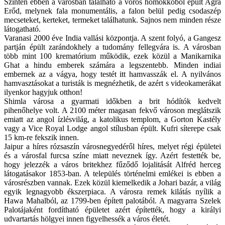
Szintén ebben a városban található a vörös homokkőből épült Agra
Erőd, melynek fala monumentális, a falon belül pedig csodaszép
mecseteket, kerteket, termeket találhatunk. Sajnos nem minden része
látogatható.
Varanasi 2000 éve India vallási központja. A szent folyó, a Gangesz
partján épült zarándokhely a tudomány fellegvára is. A városban
több mint 100 krematórium működik, ezek közül a Manikarnika
Ghat a hindu emberek számára a legszentebb. Minden indiai
embernek az a vágya, hogy testét itt hamvasszák el. A nyilvános
hamvasztásokat a turisták is megnézhetik, de azért s videokamerákat
ilyenkor hagyjuk otthon!
Shimla városa a gyarmati időkben a brit hódítók kedvelt
pihenőhelye volt. A 2100 méter magasan fekvő városon meglátszik
emiatt az angol ízlésvilág, a katolikus templom, a Gorton Kastély
vagy a Vice Royal Lodge angol stílusban épült. Kufri síterepe csak
15 km-re fekszik innen.
Jaipur a híres rózsaszín városnegyedéről híres, melyet régi épületei
és a városfal furcsa színe miatt neveznek így. Azért festették be,
hogy jelezzék a város britekhez fűződő lojalitását Alfréd herceg
látogatásakor 1853-ban. A település történelmi emlékei is ebben a
városrészben vannak. Ezek közül kiemelkedik a Johari bazár, a világ
egyik legnagyobb ékszerpiaca. A városra remek kilátás nyílik a
Hawa Mahalból, az 1799-ben épített palotából. A magyarra Szelek
Palotájaként fordítható épületet azért építették, hogy a királyi
udvartartás hölgyei innen figyelhessék a város életét.