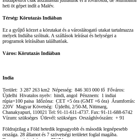
Budapestről csak átszállással juthatunk el a fővárosba, de Mumbaiba
heti öt gépet indít a Malév.
Térség: Körutazás Indiában
Ez a gyűjtő körzet a körutakat és a városlátogató utakat tartalmazza
melyek Indiába szólnak. A szállások leírásai és helységei a
programok leírásában találhatóak.
Város: Körutazás Indiában
India
Terület: 3 287 263 km2 Népesség: 846 303 000 fő Főváros:
Újdelhi Hivatalos nyelv: hindi, angol Pénznem: 1 indiai
rúpia=100 paisa Időzóna: CET +5 óra (GMT +6 óra) Áramforrás:
220V Magyar Követség: Újdelhi, 2/50-M, Nitimarg,
Chanakyapuri, 110021 Tel: 91-11-611-4737. Fax: 91-11-688-6742
Vízum: szükséges Útlevél: szükséges Országhívószám: + 91
Földrajzilag a Föld hetedik legnagyobb és második legnépesebb
országa. 28 államot és 7 szövetségi területet foglal magába.