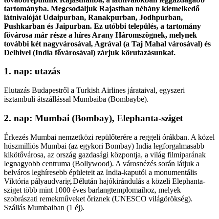
tartományba. Megcsodáljuk Rajasthan néhány kiemelkedő
látnivalóját Udaipurban, Ranakpurban, Jodhpurban,
Pushkarban és Jaipurban. Ez utóbbi település, a tartomány
fővárosa már része a híres Arany Háromszögnek, melynek
további két nagyvárosával, Agrával (a Taj Mahal városával) és
Delhivel (India fővárosával) zárjuk körutazásunkat.
1. nap: utazás
Elutazás Budapestről a Turkish Airlines járataival, egyszeri
isztambuli átszállással Mumbaiba (Bombaybe).
2. nap: Mumbai (Bombay), Elephanta-sziget
Érkezés Mumbai nemzetközi repülőterére a reggeli órákban. A közel
húszmilliós Mumbai (az egykori Bombay) India legforgalmasabb
kikötővárosa, az ország gazdasági központja, a világ filmiparának
legnagyobb centruma (Bollywood). A városnézés során látjuk a
belváros leghíresebb épületeit az India-kaputól a monumentális
Viktória pályaudvarig.Délután hajókirándulás a közeli Elephanta-
sziget több mint 1000 éves barlangtemplomaihoz, melyek
szobrászati remekműveket őriznek (UNESCO világörökség).
Szállás Mumbaiban (1 éj).