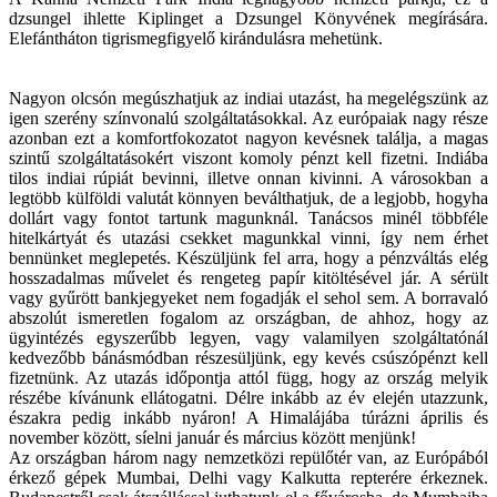
dzsungel ihlette Kiplinget a Dzsungel Könyvének megírására.
Elefántháton tigrismegfigyelő kirándulásra mehetünk.
Nagyon olcsón megúszhatjuk az indiai utazást, ha megelégszünk az
igen szerény színvonalú szolgáltatásokkal. Az európaiak nagy része
azonban ezt a komfortfokozatot nagyon kevésnek találja, a magas
szintű szolgáltatásokért viszont komoly pénzt kell fizetni. Indiába
tilos indiai rúpiát bevinni, illetve onnan kivinni. A városokban a
legtöbb külföldi valutát könnyen beválthatjuk, de a legjobb, hogyha
dollárt vagy fontot tartunk magunknál. Tanácsos minél többféle
hitelkártyát és utazási csekket magunkkal vinni, így nem érhet
bennünket meglepetés. Készüljünk fel arra, hogy a pénzváltás elég
hosszadalmas művelet és rengeteg papír kitöltésével jár. A sérült
vagy gyűrött bankjegyeket nem fogadják el sehol sem. A borravaló
abszolút ismeretlen fogalom az országban, de ahhoz, hogy az
ügyintézés egyszerűbb legyen, vagy valamilyen szolgáltatónál
kedvezőbb bánásmódban részesüljünk, egy kevés csúszópénzt kell
fizetnünk. Az utazás időpontja attól függ, hogy az ország melyik
részébe kívánunk ellátogatni. Délre inkább az év elején utazzunk,
északra pedig inkább nyáron! A Himalájába túrázni április és
november között, síelni január és március között menjünk!
Az országban három nagy nemzetközi repülőtér van, az Európából
érkező gépek Mumbai, Delhi vagy Kalkutta repterére érkeznek.