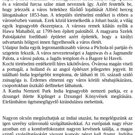
és a városfal furcsa színe miatt neveznek így. Azért festették be,
hogy jelezzék a város britekhez fűződő lojalitását Alfréd herceg
látogatásakor 1853-ban. A település történelmi emlékei is ebben a
városrészben vannak. Ezek közül kiemelkedik a Johari bazár, a világ
egyik legnagyobb ékszerpiaca. A városra remek kilátás nyílik a
Hawa Mahalból, az 1799-ben épített palotából. A magyarra Szelek
Palotájaként fordítható épületet azért építették, hogy a királyi
udvartartás hölgyei innen figyelhessék a város életét.
Udaipur India egyik legromantikusabb városa a Pichola-tó partján és
szigetein fekszik. A város nevezetességei a Jagniwas és a Jagmandir
Palota, a városi palota, a Jagdis templom és a Bagore ki Haveli.
Kochi történelmi emlékeiről híres kikötőváros. Óvárosa magán viseli
a portugál, a holland és az angol építészet jellegzetes jegyeit. Itt
található India legrégebbi temploma, de látható itt 16. századi szidó
zsinagóga is. Érdemes elmenni egy város körüli sétahajókázásra,
csoportokban úszkáló delfineket láthatunk.
A Kanha Nemzeti Park India legnagyobb nemzeti parkja, ez a
dzsungel ihlette Kiplinget a Dzsungel Könyvének megírására.
Elefántháton tigrismegfigyelő kirándulásra mehetünk.
Nagyon olcsón megúszhatjuk az indiai utazást, ha megelégszünk az
igen szerény színvonalú szolgáltatásokkal. Az európaiak nagy része
azonban ezt a komfortfokozatot nagyon kevésnek találja, a magas
szintű szolgáltatásokért viszont komoly pénzt kell fizetni. Indiába