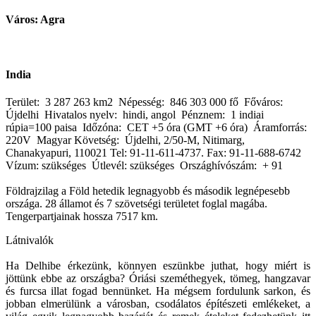
Város: Agra
India
Terület: 3 287 263 km2 Népesség: 846 303 000 fő Főváros:
Újdelhi Hivatalos nyelv: hindi, angol Pénznem: 1 indiai
rúpia=100 paisa Időzóna: CET +5 óra (GMT +6 óra) Áramforrás:
220V Magyar Követség: Újdelhi, 2/50-M, Nitimarg,
Chanakyapuri, 110021 Tel: 91-11-611-4737. Fax: 91-11-688-6742
Vízum: szükséges Útlevél: szükséges Országhívószám: + 91
Földrajzilag a Föld hetedik legnagyobb és második legnépesebb
országa. 28 államot és 7 szövetségi területet foglal magába.
Tengerpartjainak hossza 7517 km.
Látnivalók
Ha Delhibe érkezünk, könnyen eszünkbe juthat, hogy miért is
jöttünk ebbe az országba? Óriási szeméthegyek, tömeg, hangzavar
és furcsa illat fogad bennünket. Ha mégsem fordulunk sarkon, és
jobban elmerülünk a városban, csodálatos építészeti emlékeket, a