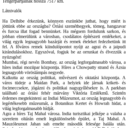
Tengerpartjainak hossza 7517 km.
Látnivalók
Ha Delhibe érkezünk, könnyen eszünkbe juthat, hogy miért is
jöttünk ebbe az országba? Óriási szeméthegyek, tömeg, hangzavar
és furcsa illat fogad bennünket. Ha mégsem fordulunk sarkon, és
jobban elmerülünk a városban, csodálatos építészeti emlékeket, a
világ egyik legnagyobb bazárját és remek ételeket fedezhetünk itt
fel. A főváros remek kiindulópontot nyújt az agrai és a jaipudi
kirándulásokhoz. Egyszóval, fogjuk be az orrunkat és élvezzük a
nyüzsgést!
Mumbai, régi nevén Bombay, az ország legforgalmasabb városa, a
híres indiai moziipar központja. Híres a Chowpatty strand és Ázsia
legnagyobb vöröslámpás negyede.
Kalkutta az ország politikai, művészeti és oktatási központja. A
város tüdeje a Maidan Park, a helyiek ide járnak krikett- és
focimeccsekre, jógázni és politikai nagygyűlésekre is. A parkban
található az óriási fehér márvány Viktória Emlékmű. Szintén
érdemes megtekinteni az Indiai Múzeumot, az ország legnagyobb és
legértékesebb múzeumát, a Botanikus Kertet és Howrah hidat, a
világ legforgalmasabb hídját.
Agra a híres Taj Mahal városa. India turisztikai jelképe a valaha a
szerelem oltárán emelt legkülönösebb épület, a Taj Mahal. A
Mauzóleumot Jahan sah emelte második felesége halála után.