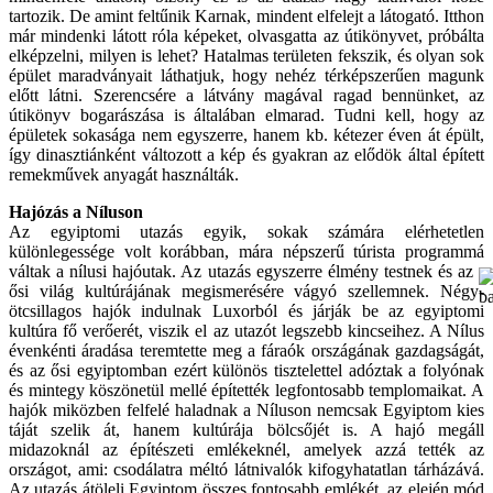
tartozik. De amint feltűnik Karnak, mindent elfelejt a látogató. Itthon
már mindenki látott róla képeket, olvasgatta az útikönyvet, próbálta
elképzelni, milyen is lehet? Hatalmas területen fekszik, és olyan sok
épület maradványait láthatjuk, hogy nehéz térképszerűen magunk
előtt látni. Szerencsére a látvány magával ragad bennünket, az
útikönyv bogarászása is általában elmarad. Tudni kell, hogy az
épületek sokasága nem egyszerre, hanem kb. kétezer éven át épült,
így dinasztiánként változott a kép és gyakran az elődök által épített
remekművek anyagát használták.
Hajózás a Níluson
Az egyiptomi utazás egyik, sokak számára elérhetetlen
különlegessége volt korábban, mára népszerű túrista programmá
váltak a nílusi hajóutak. Az utazás egyszerre élmény
testnek és az
ősi világ kultúrájának megismerésére vágyó szellemnek. Négy-
ötcsillagos hajók indulnak Luxorból és járják be az egyiptomi
kultúra fő verőerét, viszik el az utazót legszebb kincseihez. A Nílus
évenkénti áradása teremtette meg a fáraók országának gazdagságát,
és az ősi egyiptomban ezért különös tisztelettel adóztak a folyónak
és mintegy köszönetül mellé építették legfontosabb templomaikat. A
hajók miközben felfelé haladnak a Níluson nemcsak Egyiptom kies
táját szelik át, hanem kultúrája bölcsőjét is. A hajó megáll
midazoknál az építészeti emlékeknél, amelyek azzá tették az
országot, ami: csodálatra méltó látnivalók kifogyhatatlan tárházává.
Az utazás átöleli Egyiptom összes fontosabb emlékét, az elején mód