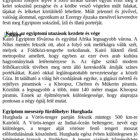
Egyiptom földjére lépve a forró afrikai széllel együtt érint meg a
kelet sokszínű pezsgése és a ködbe vesző végtelen múlt falakat,
tájakat és lelkeket körülölelő lehellete. Múlt jelennel és jövővel,
valóság álommal, egzotikum az Ezeregy éjszaka meséivel keveredve
festi meg Egyiptom sokszínű, ízű és illatú portréját.
Kairó, az egyiptomi utazások kezdete és vége
Kairó Egyiptom fővárosa és egyúttal Afrika legnagyobb városa. A
Nílus mentén fekszik ott, ahol a folyó sok mellékágra válik szét,
melyek a Földközi-tengerbe torkollanak. Kairó lüktető életű
metropolisz amellett, hogy egyben az ezer éves arab kultúra
hagyományinak letéteményese is. Az égbe szökő modern
felhőkarcolók tövében meg nem álló kereskedők árulják színes
portékáikat. Kairó okkal leglátogatottabb nevezetessége a közeli
Gíza. Itt található a világ hét csodájának egyike, a gigászi méretű és
rejtélyes piramisok - a Kheopsz, Chefren és Mükerin piramis.
Közülük a legnagyobb a több, mint 140 méter magas Kheopsz
piramis. Ennek az építménynek különlegessége, hogy alaprajza
pontosan a négy égtáj felé mutat.
Egyiptom meseszép fürdőhelye: Hurghada
Hurghada a Vörös-tenger partján fekszik mintegy 500 km-re
Kairótól. A Vörös-tenger az Indiai-óceán beltengere, nevét egy
különleges, a tenger alját vörösre festő tengeri moszat
előfordulásának köszönheti. Hurghada egész évben különlegesen jó
feltételeket biztosít a fürdéshez. A tenger vizének hőmérséklete