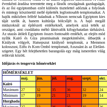
évenkénti áradása teremtette meg a fáraók országának gazdagságát,
és az ősi egyiptomban ezért különös tisztelettel adóztak a folyónak
és mintegy köszönetül mellé építették legfontosabb templomaikat. A
hajók miközben felfelé haladnak a Níluson nemcsak Egyiptom kies
táját szelik át, hanem kultúrája bölcsőjét is. A hajó megáll
midazoknál az építészeti emlékeknél, amelyek azzá tették az
országot, ami: csodálatra méltó látnivalók kifogyhatatlan tárházává.
Az utazás átöleli Egyiptom összes fontosabb emlékét, az elején mód
nyílik Kairó és Gíza piramisainak megtekintésére, útbaejtik a
Királyok völgyét, Hatsepszut királynő templomát, a Memmon
kolosszust, Edfu és Kom Ombó templomait, Asszuánt ás az Elefánt-
szigetet. Egy hét felejthetetlen barangolás egy máig ismeretlen világ
relikviái között.
Időjárás és tengervíz hőmérséklet
HŐMÉRSÉKLET
máj.
jún.
júl.
aug.
szept.
okt.
Kairó
Maximum
27
32
35
36
32
24
Minimum
17
19
21
21
19
14
Hurghada
Maximum
27
32
36
39
35
26