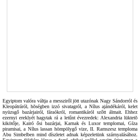
Egyiptom valóra váltja a messziről jött utazónak Nagy Sándorról és
Kleopátráról, hõségben izzó sivatagról, a Nílus ajándékáról, kelet
nyüzsgő bazárjairól, fáraókról, romantikáról szőtt álmait. Ehhez
ezernyi ereklyét hagytak rá a letűnt évezredek: Alexandria lüktetõ
kikötője, Kairó ősi bazárjai, Karnak és Luxor templomai, Gíza
piramisai, a Nílus lassan hömpölygő vize, II. Ramszesz temploma
Abu Simbelben mind díszletet adnak képzeletünk szárnyalásához.