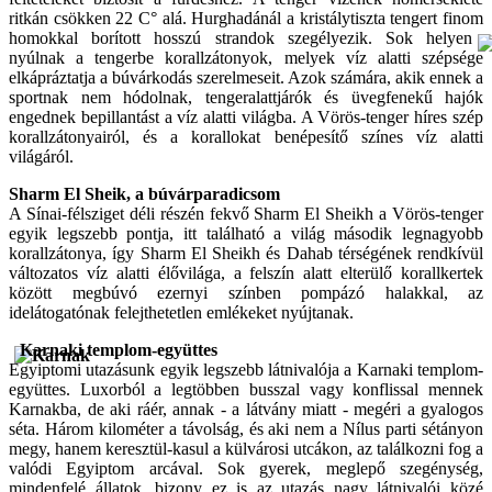
ritkán csökken 22 C° alá. Hurghadánál a kristálytiszta tengert finom
homokkal borított hosszú strandok szegélyezik.
Sok helyen
nyúlnak a tengerbe korallzátonyok, melyek víz alatti szépsége
elkápráztatja a búvárkodás szerelmeseit. Azok számára, akik ennek a
sportnak nem hódolnak, tengeralattjárók és üvegfenekű hajók
engednek bepillantást a víz alatti világba. A Vörös-tenger híres szép
korallzátonyairól, és a korallokat benépesítő színes víz alatti
világáról.
Sharm El Sheik, a búvárparadicsom
A Sínai-félsziget déli részén fekvő Sharm El Sheikh a Vörös-tenger
egyik legszebb pontja, itt található a világ második legnagyobb
korallzátonya, így Sharm El Sheikh és Dahab térségének rendkívül
változatos víz alatti élővilága, a felszín alatt elterülő korallkertek
között megbúvó ezernyi színben pompázó halakkal, az
idelátogatónak felejthetetlen emlékeket nyújtanak.
Karnaki templom-együttes
Egyiptomi utazásunk egyik legszebb látnivalója a Karnaki templom-
együttes. Luxorból a legtöbben busszal vagy konflissal mennek
Karnakba, de aki ráér, annak - a látvány miatt - megéri a gyalogos
séta. Három kilométer a távolság, és aki nem a Nílus parti sétányon
megy, hanem keresztül-kasul a külvárosi utcákon, az találkozni fog a
valódi Egyiptom arcával. Sok gyerek, meglepő szegénység,
mindenfelé állatok, bizony ez is az utazás nagy látnivalói közé