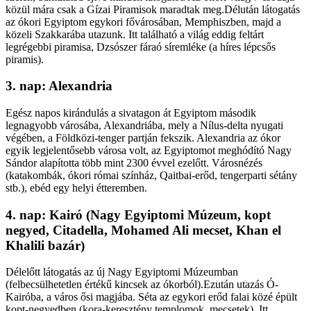
közül mára csak a Gízai Piramisok maradtak meg.Délután látogatás
az ókori Egyiptom egykori fővárosában, Memphiszben, majd a
közeli Szakkarába utazunk. Itt található a világ eddig feltárt
legrégebbi piramisa, Dzsószer fáraó síremléke (a híres lépcsős
piramis).
3. nap: Alexandria
Egész napos kirándulás a sivatagon át Egyiptom második
legnagyobb városába, Alexandriába, mely a Nílus-delta nyugati
végében, a Földközi-tenger partján fekszik. Alexandria az ókor
egyik legjelentősebb városa volt, az Egyiptomot meghódító Nagy
Sándor alapította több mint 2300 évvel ezelőtt. Városnézés
(katakombák, ókori római színház, Qaitbai-erőd, tengerparti sétány
stb.), ebéd egy helyi étteremben.
4. nap: Kairó (Nagy Egyiptomi Múzeum, kopt
negyed, Citadella, Mohamed Ali mecset, Khan el
Khalili bazár)
Délelőtt látogatás az új Nagy Egyiptomi Múzeumban
(felbecsülhetetlen értékű kincsek az ókorból).Ezután utazás Ó-
Kairóba, a város ősi magjába. Séta az egykori erőd falai közé épült
kopt-negyedben (kora-keresztény templomok, mecsetek). Itt