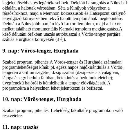
legjelentősebbek és legértékesebbek. Délelőtt barangolás a Nílus bal
oldalán, a halottak városában. Séta a Királyok völgyében a
fáraósírokhoz, majd a Memnon-kolosszusok és Hatsepszut királynő
lenyűgöző környezetben fekvő halotti templomának megtekintése.
Délután a Nílus jobb partján lévő Luxori templom, majd a Luxor
mellett található monumentális Karnaki templom meglátogatása.A
késő délutáni órákban utazás autóbusszal a Vörös-tenger partjára,
szállás Hurghada környékén (3 éj).
9. nap: Vörös-tenger, Hurghada
Szabad program, pihenés.A Vörös-tenger és Hurghada számtalan
programlehetőséget kínál: pl. egész napos hajókirándulás a Vörös-
tengeren a Giftun szigetre; dzsip szafari (dzsipezés a sivatagban,
látogatás egy beduin faluban, betekintés a beduinok életébe);
üvegfenekű hajóról is kémlelhetik a tenger élővilágát stb. A
programokra a helyszínen lehet jelentkezni és befizetni.
10. nap: Vörös-tenger, Hurghada
Szabad program, pihenés. Lehetőség fakultatív programokon való
részvételre.
11. nap: utazás