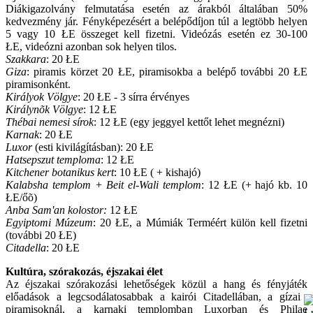
Diákigazolvány felmutatása esetén az árakból általában 50%
kedvezmény jár. Fényképezésért a belépődíjon túl a legtöbb helyen
5 vagy 10 ŁE összeget kell fizetni. Videózás esetén ez 30-100
ŁE, videózni azonban sok helyen tilos.
Szakkara
: 20 ŁE
Giza
: piramis körzet 20 ŁE, piramisokba a belépő további 20 ŁE
piramisonként.
Királyok Völgye
: 20 ŁE - 3 sírra érvényes
Királynõk Völgye
: 12 ŁE
Thébai nemesi sírok
: 12 ŁE (egy jeggyel kettőt lehet megnézni)
Karnak
: 20 ŁE
Luxor
(esti kivilágításban): 20 ŁE
Hatsepszut temploma
: 12 ŁE
Kitchener botanikus kert
: 10 ŁE ( + kishajó)
Kalabsha templom + Beit el-Wali templom
: 12 ŁE (+ hajó kb. 10
ŁE/őõ)
Anba Sam'an kolostor:
12 ŁE
Egyiptomi Múzeum
: 20 ŁE, a Múmiák Terméért külön kell fizetni
(további 20 ŁE)
Citadella
: 20 ŁE
Kultúra, szórakozás, éjszakai élet
Az éjszakai szórakozási lehetőségek közül a hang és fényjáték
előadások a
legcsodálatosabbak a kairói Citadellában, a gízai
piramisoknál, a karnaki templomban Luxorban és Philae