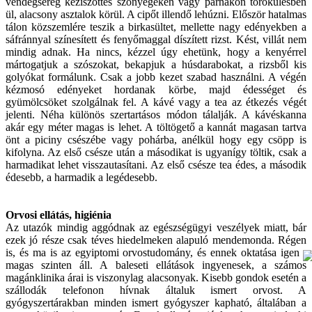
vendégsereg kéziszőttes szőnyegeken vagy párnákon törökülésben
ül, alacsony asztalok körül. A cipőt illendő lehúzni. Először hatalmas
tálon közszemlére teszik a birkasültet, mellette nagy edényekben a
sáfránnyal színesített és fenyőmaggal díszített rizst. Kést, villát nem
mindig adnak. Ha nincs, kézzel úgy ehetünk, hogy a kenyérrel
mártogatjuk a szószokat, bekapjuk a húsdarabokat, a rizsből kis
golyókat formálunk. Csak a jobb kezet szabad használni. A végén
kézmosó edényeket hordanak körbe, majd édességet és
gyümölcsöket szolgálnak fel. A kávé vagy a tea az étkezés végét
jelenti. Néha különös szertartásos módon tálalják. A kávéskanna
akár egy méter magas is lehet. A töltögető a kannát magasan tartva
önt a piciny csészébe vagy pohárba, anélkül hogy egy csöpp is
kifolyna. Az első csésze után a másodikat is ugyanígy töltik, csak a
harmadikat lehet visszautasítani. Az első csésze tea édes, a második
édesebb, a harmadik a legédesebb.
Orvosi ellátás, higiénia
Az utazók mindig aggódnak az egészségügyi veszélyek miatt, bár
ezek jó része csak téves hiedelmeken alapuló mendemonda. Régen
is, és ma is az egyiptomi
orvostudomány, és ennek oktatása igen
magas szinten áll. A baleseti ellátások ingyenesek, a számos
magánklinika árai is viszonylag alacsonyak. Kisebb gondok esetén a
szállodák telefonon hívnak általuk ismert orvost. A
gyógyszertárakban minden ismert gyógyszer kapható, általában a