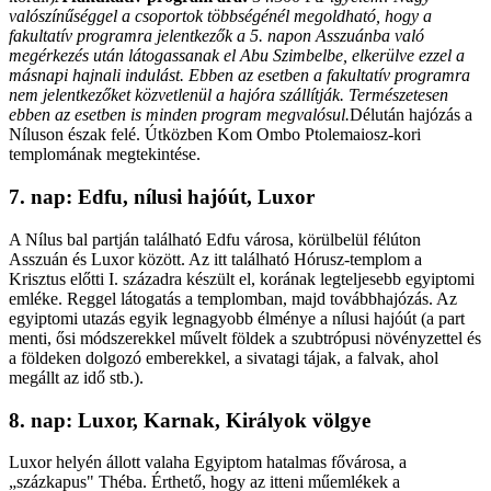
valószínűséggel a csoportok többségénél megoldható, hogy a
fakultatív programra jelentkezők a 5. napon Asszuánba való
megérkezés után látogassanak el Abu Szimbelbe, elkerülve ezzel a
másnapi hajnali indulást. Ebben az esetben a fakultatív programra
nem jelentkezőket közvetlenül a hajóra szállítják. Természetesen
ebben az esetben is minden program megvalósul.
Délután hajózás a
Níluson észak felé. Útközben Kom Ombo Ptolemaiosz-kori
templomának megtekintése.
7. nap: Edfu, nílusi hajóút, Luxor
A Nílus bal partján található Edfu városa, körülbelül félúton
Asszuán és Luxor között. Az itt található Hórusz-templom a
Krisztus előtti I. századra készült el, korának legteljesebb egyiptomi
emléke. Reggel látogatás a templomban, majd továbbhajózás. Az
egyiptomi utazás egyik legnagyobb élménye a nílusi hajóút (a part
menti, ősi módszerekkel művelt földek a szubtrópusi növényzettel és
a földeken dolgozó emberekkel, a sivatagi tájak, a falvak, ahol
megállt az idő stb.).
8. nap: Luxor, Karnak, Királyok völgye
Luxor helyén állott valaha Egyiptom hatalmas fővárosa, a
„százkapus" Théba. Érthető, hogy az itteni műemlékek a