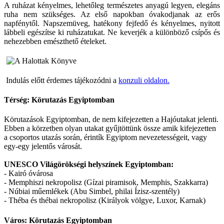
A ruházat kényelmes, lehetőleg természetes anyagú legyen, elegáns
ruha nem szükséges. Az első napokban óvakodjanak az erős
napfénytől. Napszemüveg, hatékony fejfedő és kényelmes, nyitott
lábbeli egészítse ki ruházatukat. Ne keverjék a különböző csípős és
nehezebben emészthető ételeket.
Indulás előtt érdemes tájékozódni a
konzuli oldalon.
Térség: Körutazás Egyiptomban
Körutazások Egyiptomban, de nem kifejezetten a Hajóutakat jelenti.
Ebben a körzetben olyan utakat gyűjtöttünk össze amik kifejezetten
a csoportos utazás során, érintík Egyiptom nevezetességeit, vagy
egy-egy jelentős városát.
UNESCO Világörökségi helyszínek Egyiptomban:
- Kairó óvárosa
- Memphiszi nekropolisz (Gízai piramisok, Memphis, Szakkarra)
- Núbiai műemlékek (Abu Simbel, philai Ízisz-szentély)
- Théba és thébai nekropolisz (Királyok völgye, Luxor, Karnak)
Város: Körutazás Egyiptomban