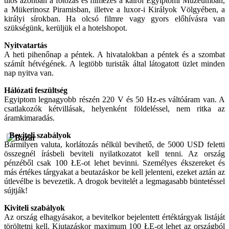
tilos azonban a fotózás és filmezés a kairói Egyiptomi Múzeumban,
a Mükerinosz Piramisban, illetve a luxor-i Királyok Völgyében, a
királyi sírokban. Ha olcsó filmre vagy gyors előhívásra van
szükségünk, kerüljük el a hotelshopot.
Nyitvatartás
A heti pihenőnap a péntek. A hivatalokban a péntek és a szombat
számít hétvégének. A legtöbb turisták által látogatott üzlet minden
nap nyitva van.
Hálózati feszültség
Egyiptom legnagyobb részén 220 V és 50 Hz-es váltóáram van. A
csatlakozók kétvillásak, helyenként földeléssel, nem ritka az
áramkimaradás.
Beviteli szabályok
Bármilyen valuta, korlátozás nélkül bevihető, de 5000 USD feletti
összegnél írásbeli beviteli nyilatkozatot kell tenni. Az ország
pénzéből csak 100 ŁE-ot lehet bevinni. Személyes ékszereket és
más értékes tárgyakat a beutazáskor be kell jelenteni, ezeket aztán az
útlevélbe is bevezetik. A drogok bevitelét a legmagasabb büntetéssel
sújtják!
Kiviteli szabályok
Az ország elhagyásakor, a bevitelkor bejelentett értéktárgyak listáját
töröltetni kell. Kiutazáskor maximum 100 ŁE-ot lehet az országból