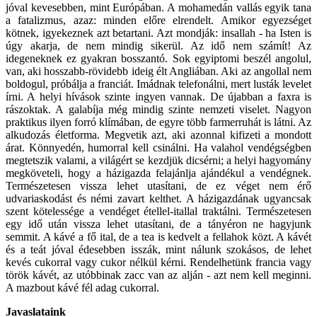
jóval kevesebben, mint Európában. A mohamedán vallás egyik tana
a fatalizmus, azaz: minden előre elrendelt. Amikor egyezséget
kötnek, igyekeznek azt betartani. Azt mondják: insallah - ha Isten is
úgy akarja, de nem mindig sikerül. Az idő nem számít! Az
idegeneknek ez gyakran bosszantó. Sok egyiptomi beszél angolul,
van, aki hosszabb-rövidebb ideig élt Angliában. Aki az angollal nem
boldogul, próbálja a franciát. Imádnak telefonálni, mert lusták levelet
írni. A helyi hívások szinte ingyen vannak. De újabban a faxra is
rászoktak. A galabíja még mindig szinte nemzeti viselet. Nagyon
praktikus ilyen forró klímában, de egyre több farmerruhát is látni. Az
alkudozás életforma. Megvetik azt, aki azonnal kifizeti a mondott
árat. Könnyedén, humorral kell csinálni. Ha valahol vendégségben
megtetszik valami, a világért se kezdjük dicsérni; a helyi hagyomány
megköveteli, hogy a házigazda felajánlja ajándékul a vendégnek.
Természetesen vissza lehet utasítani, de ez véget nem érő
udvariaskodást és némi zavart kelthet. A házigazdának ugyancsak
szent kötelessége a vendéget étellel-itallal traktálni. Természetesen
egy idő után vissza lehet utasítani, de a tányéron ne hagyjunk
semmit. A kávé a fő ital, de a tea is kedvelt a fellahok közt. A kávét
és a teát jóval édesebben isszák, mint nálunk szokásos, de lehet
kevés cukorral vagy cukor nélkül kérni. Rendelhetünk francia vagy
török kávét, az utóbbinak zacc van az alján - azt nem kell meginni.
A mazbout kávé fél adag cukorral.
Javaslataink