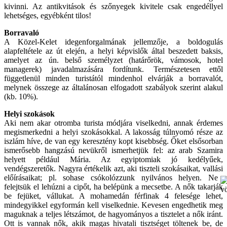
kivinni. Az antikvitások és szőnyegek kivitele csak engedéllyel
lehetséges, egyébként tilos!
Borravaló
A Közel-Kelet idegenforgalmának jellemzője, a boldogulás
alapfeltétele az út elején, a helyi képvislők által beszedett baksis,
amelyet az ún. belső személyzet (határőrök, vámosok, hotel
managerek) javadalmazására fordítunk. Természetesen ettől
függetlenül minden turistától mindenhol elvárják a borravalót,
melynek összege az általánosan elfogadott szabályok szerint alakul
(kb. 10%).
Helyi szokások
Aki nem akar otromba turista módjára viselkedni, annak érdemes
megismerkedni a helyi szokásokkal. A lakosság túlnyomó része az
iszlám híve, de van egy keresztény kopt kisebbség. Őket elsősorban
ismerősebb hangzású nevükről ismerhetjük fel: az arab Szamira
helyett például Mária. Az egyiptomiak jó kedélyűek,
vendégszeretők. Nagyra értékelik azt, aki tiszteli szokásaikat, vallási
előírásaikat; pl. sohase csókolózzunk
nyilvános helyen. Ne
felejtsük el lehúzni a cipőt, ha belépünk a mecsetbe. A nők takarják
be fejüket, vállukat. A mohamedán férfinak 4 felesége lehet,
mindegyikkel egyformán kell viselkednie. Kevesen engedhetik meg
maguknak a teljes létszámot, de hagyományos a tisztelet a nők iránt.
Ott is vannak nők, akik magas hivatali tisztséget töltenek be, de