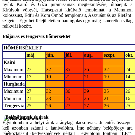
nyílik Kairó és Gíza piramisainak megtekintésére, útbaejtik a
Királyok völgyét, Hatsepszut királynő templomát, a Memmon
kolosszust, Edfu és Kom Ombó templomait, Asszuánt ás az Elefánt-
szigetet. Egy hét felejthetetlen barangolás egy máig ismeretlen világ
relikviái között.
Időjárás és tengervíz hőmérséklet
HŐMÉRSÉKLET
máj.
jún.
júl.
aug.
szept.
okt.
Kairó
Maximum
27
32
35
36
32
24
Minimum
17
19
21
21
19
14
Hurghada
Maximum
27
32
36
39
35
26
Minimum
21
23
25
25
21
16
Tengervíz
25
26
27
27
26
25
Belépőjegyek és árak
Egyiptomban a helyi árak aránylag alacsonyak. Jelentős összeget
kell azonban szánni a látnivalókra. Íme néhány belépőjegy ára
tájékoztatásul (kedvezmények nélkül - egyiptomi fontban "ŁE").