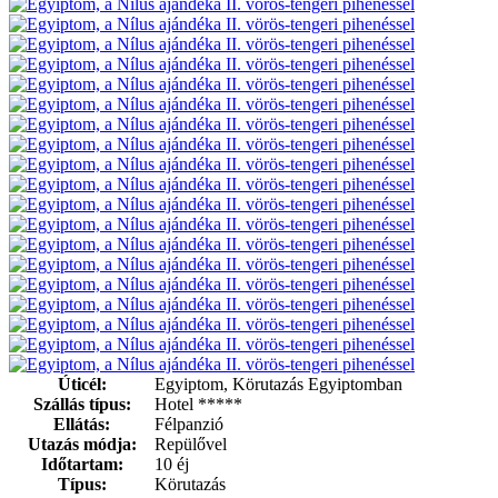
Úticél:
Egyiptom, Körutazás Egyiptomban
Szállás típus:
Hotel *****
Ellátás:
Félpanzió
Utazás módja:
Repülővel
Időtartam:
10 éj
Típus:
Körutazás