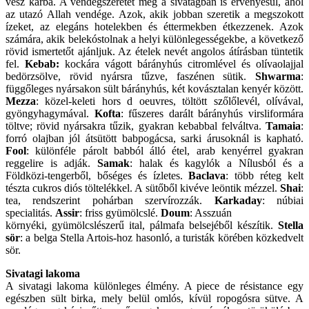
vész kárba. A vendégszeretet még a sivatagban is érvényesül, ahol
az utazó Allah vendége. Azok, akik jobban szeretik a megszokott
ízeket, az elegáns hotelekben és éttermekben étkezzenek. Azok
számára, akik belekóstolnak a helyi különlegességekbe, a következő
rövid ismertetőt ajánljuk. Az ételek nevét angolos átírásban tüntetik
fel.
Kebab:
kockára vágott bárányhús citromlével és olívaolajjal
bedörzsölve, rövid nyársra tűzve, faszénen sütik.
Shwarma
:
függőleges nyársakon sült bárányhús, két kovásztalan kenyér között.
Mezza
: közel-keleti hors d oeuvres, töltött szőlőlevél, olívával,
gyöngyhagymával.
Kofta
: fűszeres darált bárányhús virsliformára
töltve; rövid nyársakra tűzik, gyakran kebabbal felváltva.
Tamaia
:
forró olajban jól átsütött babpogácsa, sarki árusoknál is kapható.
Fool
: különféle párolt babból álló étel, arab kenyérrel gyakran
reggelire is adják.
Samak
: halak és kagylók a Nílusból és a
Földközi-tengerből, bőséges és ízletes.
Baclava
: több réteg kelt
tészta cukros diós töltelékkel. A sütőből kivéve leöntik mézzel.
Shai
:
tea, rendszerint pohárban szervírozzák.
Karkaday
: núbiai
specialitás.
Assir
: friss gyümölcslé.
Doum
: Asszuán
környéki, gyümölcslészerű ital, pálmafa belsejéből készítik.
Stella
sör
: a belga Stella Artois-hoz hasonló, a turisták körében közkedvelt
sör.
Sivatagi lakoma
A sivatagi lakoma különleges élmény. A piece de résistance egy
egészben sült birka, mely belül omlós, kívül ropogósra sütve. A