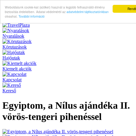
Weboldalunk cookie-kat (sütiket) használ a legjobb felhasználói élmény
Rend
biztosítás érdekében. Adatai védelméröl az
adatvédelmi tájékoztatónkban
olvashat.
További információ
Nyaralások
Körutazások
Hajóutak
Kiemelt akciók
Kapcsolat
Kereső
Egyiptom, a Nílus ajándéka II.
vörös-tengeri pihenéssel