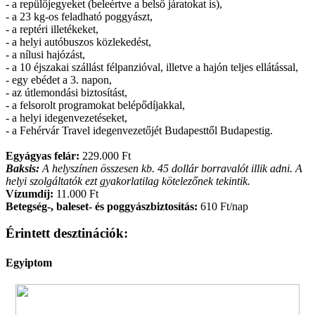
- a repülőjegyeket (beleértve a belső járatokat is),
- a 23 kg-os feladható poggyászt,
- a reptéri illetékeket,
- a helyi autóbuszos közlekedést,
- a nílusi hajózást,
- a 10 éjszakai szállást félpanzióval, illetve a hajón teljes ellátással,
- egy ebédet a 3. napon,
- az útlemondási biztosítást,
- a felsorolt programokat belépődíjakkal,
- a helyi idegenvezetéseket,
- a Fehérvár Travel idegenvezetőjét Budapesttől Budapestig.
Egyágyas felár:
229.000 Ft
Baksis:
A helyszínen összesen kb. 45 dollár borravalót illik adni. A
helyi szolgáltatók ezt gyakorlatilag kötelezőnek tekintik.
Vízumdíj:
11.000 Ft
Betegség-, baleset- és poggyászbiztosítás:
610 Ft/nap
Érintett desztinációk:
Egyiptom