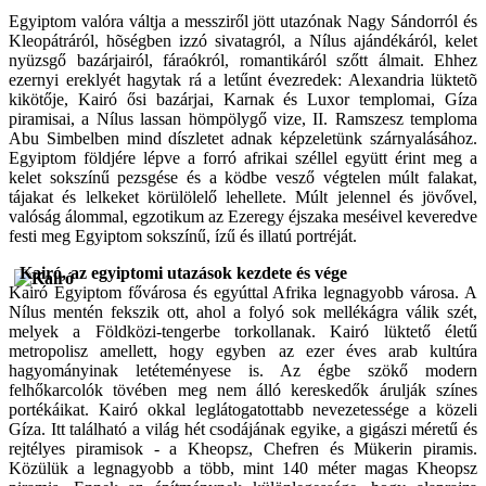
Egyiptom valóra váltja a messziről jött utazónak Nagy Sándorról és
Kleopátráról, hõségben izzó sivatagról, a Nílus ajándékáról, kelet
nyüzsgő bazárjairól, fáraókról, romantikáról szőtt álmait. Ehhez
ezernyi ereklyét hagytak rá a letűnt évezredek: Alexandria lüktetõ
kikötője, Kairó ősi bazárjai, Karnak és Luxor templomai, Gíza
piramisai, a Nílus lassan hömpölygő vize, II. Ramszesz temploma
Abu Simbelben mind díszletet adnak képzeletünk szárnyalásához.
Egyiptom földjére lépve a forró afrikai széllel együtt érint meg a
kelet sokszínű pezsgése és a ködbe vesző végtelen múlt falakat,
tájakat és lelkeket körülölelő lehellete. Múlt jelennel és jövővel,
valóság álommal, egzotikum az Ezeregy éjszaka meséivel keveredve
festi meg Egyiptom sokszínű, ízű és illatú portréját.
Kairó, az egyiptomi utazások kezdete és vége
Kairó Egyiptom fővárosa és egyúttal Afrika legnagyobb városa. A
Nílus mentén fekszik ott, ahol a folyó sok mellékágra válik szét,
melyek a Földközi-tengerbe torkollanak. Kairó lüktető életű
metropolisz amellett, hogy egyben az ezer éves arab kultúra
hagyományinak letéteményese is. Az égbe szökő modern
felhőkarcolók tövében meg nem álló kereskedők árulják színes
portékáikat. Kairó okkal leglátogatottabb nevezetessége a közeli
Gíza. Itt található a világ hét csodájának egyike, a gigászi méretű és
rejtélyes piramisok - a Kheopsz, Chefren és Mükerin piramis.
Közülük a legnagyobb a több, mint 140 méter magas Kheopsz