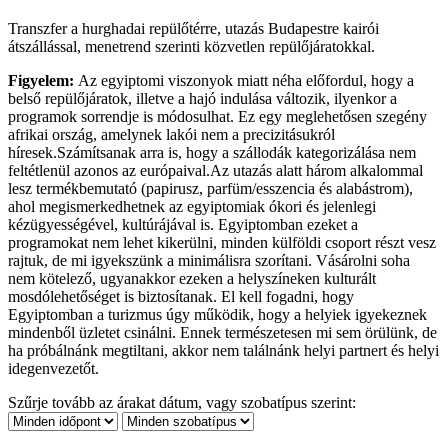
Transzfer a hurghadai repülőtérre, utazás Budapestre kairói
átszállással, menetrend szerinti közvetlen repülőjáratokkal.
Figyelem:
Az egyiptomi viszonyok miatt néha előfordul, hogy a
belső repülőjáratok, illetve a hajó indulása változik, ilyenkor a
programok sorrendje is módosulhat. Ez egy meglehetősen szegény
afrikai ország, amelynek lakói nem a precizitásukról
híresek.Számítsanak arra is, hogy a szállodák kategorizálása nem
feltétlenül azonos az európaival.Az utazás alatt három alkalommal
lesz termékbemutató (papirusz, parfüm/esszencia és alabástrom),
ahol megismerkedhetnek az egyiptomiak ókori és jelenlegi
kézügyességével, kultúrájával is. Egyiptomban ezeket a
programokat nem lehet kikerülni, minden külföldi csoport részt vesz
rajtuk, de mi igyekszünk a minimálisra szorítani. Vásárolni soha
nem kötelező, ugyanakkor ezeken a helyszíneken kulturált
mosdólehetőséget is biztosítanak. El kell fogadni, hogy
Egyiptomban a turizmus úgy működik, hogy a helyiek igyekeznek
mindenből üzletet csinálni. Ennek természetesen mi sem örülünk, de
ha próbálnánk megtiltani, akkor nem találnánk helyi partnert és helyi
idegenvezetőt.
Szűrje tovább az árakat dátum, vagy szobatípus szerint: