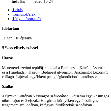
Indulás:
2026-10-24
Leírás
Turnusok/árak
Helyi információk
Időtartam
11 nap / 10 éjszaka
5*-os elhelyezéssel
Utazás
Menetrend szerinti repülőjáratokkal a Budapest – Kairó – Asszuán
és a Hurghada – Kairó – Budapest útvonalon. Asszuántól Luxorig 5
csillagos hajóval, egyébként pedig légkondicionált autóbusszal.
Szállás
4 éjszaka Kairóban 5 csillagos szállodában, 3 éjszaka egy 5 csillagos
nílusi hajón és 3 éjszaka Hurghada környékén egy 5 csillagos
tengerparti szállodában, kétágyas, fürdőszobás szobákban.