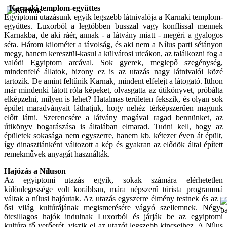
Karnaki templom-együttes
Egyiptomi utazásunk egyik legszebb látnivalója a Karnaki templom-
együttes. Luxorból a legtöbben busszal vagy konflissal mennek
Karnakba, de aki ráér, annak - a látvány miatt - megéri a gyalogos
séta. Három kilométer a távolság, és aki nem a Nílus parti sétányon
megy, hanem keresztül-kasul a külvárosi utcákon, az találkozni fog a
valódi Egyiptom arcával. Sok gyerek, meglepő szegénység,
mindenfelé állatok, bizony ez is az utazás nagy látnivalói közé
tartozik. De amint feltűnik Karnak, mindent elfelejt a látogató. Itthon
már mindenki látott róla képeket, olvasgatta az útikönyvet, próbálta
elképzelni, milyen is lehet? Hatalmas területen fekszik, és olyan sok
épület maradványait láthatjuk, hogy nehéz térképszerűen magunk
előtt látni. Szerencsére a látvány magával ragad bennünket, az
útikönyv bogarászása is általában elmarad. Tudni kell, hogy az
épületek sokasága nem egyszerre, hanem kb. kétezer éven át épült,
így dinasztiánként változott a kép és gyakran az elődök által épített
remekművek anyagát használták.
Hajózás a Níluson
Az egyiptomi utazás egyik, sokak számára elérhetetlen
különlegessége volt korábban, mára népszerű túrista programmá
váltak a nílusi hajóutak. Az utazás egyszerre élmény
testnek és az
ősi világ kultúrájának megismerésére vágyó szellemnek. Négy-
ötcsillagos hajók indulnak Luxorból és járják be az egyiptomi
kultúra fő verőerét, viszik el az utazót legszebb kincseihez. A Nílus