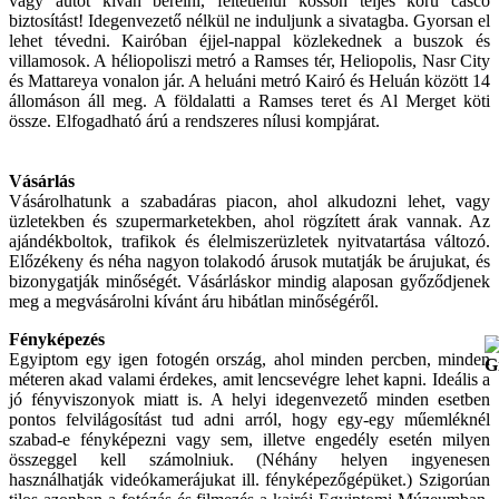
vagy autót kíván bérelni, feltétlenül kössön teljes körű casco
biztosítást! Idegenvezető nélkül ne induljunk a sivatagba. Gyorsan el
lehet tévedni. Kairóban éjjel-nappal közlekednek a buszok és
villamosok. A héliopoliszi metró a Ramses tér, Heliopolis, Nasr City
és Mattareya vonalon jár. A heluáni metró Kairó és Heluán között 14
állomáson áll meg. A földalatti a Ramses teret és Al Merget köti
össze. Elfogadható árú a rendszeres nílusi kompjárat.
Vásárlás
Vásárolhatunk a szabadáras piacon, ahol alkudozni lehet, vagy
üzletekben és szupermarketekben, ahol rögzített árak vannak. Az
ajándékboltok, trafikok és élelmiszerüzletek nyitvatartása változó.
Előzékeny és néha nagyon tolakodó árusok mutatják be árujukat, és
bizonygatják minőségét. Vásárláskor mindig alaposan győződjenek
meg a megvásárolni kívánt áru hibátlan minőségéről.
Fényképezés
Egyiptom egy igen fotogén ország, ahol minden percben, minden
méteren akad valami érdekes, amit lencsevégre lehet kapni. Ideális a
jó fényviszonyok miatt is. A helyi idegenvezető minden esetben
pontos felvilágosítást tud adni arról, hogy egy-egy műemléknél
szabad-e fényképezni vagy sem, illetve engedély esetén milyen
összeggel kell számolniuk. (Néhány helyen ingyenesen
használhatják videókamerájukat ill. fényképezőgépüket.) Szigorúan