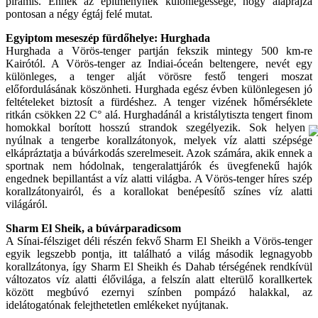
piramis. Ennek az építménynek különlegessége, hogy alaprajza
pontosan a négy égtáj felé mutat.
Egyiptom meseszép fürdőhelye: Hurghada
Hurghada a Vörös-tenger partján fekszik mintegy 500 km-re
Kairótól. A Vörös-tenger az Indiai-óceán beltengere, nevét egy
különleges, a tenger alját vörösre festő tengeri moszat
előfordulásának köszönheti. Hurghada egész évben különlegesen jó
feltételeket biztosít a fürdéshez. A tenger vizének hőmérséklete
ritkán csökken 22 C° alá. Hurghadánál a kristálytiszta tengert finom
homokkal borított hosszú strandok szegélyezik.
Sok helyen
nyúlnak a tengerbe korallzátonyok, melyek víz alatti szépsége
elkápráztatja a búvárkodás szerelmeseit. Azok számára, akik ennek a
sportnak nem hódolnak, tengeralattjárók és üvegfenekű hajók
engednek bepillantást a víz alatti világba. A Vörös-tenger híres szép
korallzátonyairól, és a korallokat benépesítő színes víz alatti
világáról.
Sharm El Sheik, a búvárparadicsom
A Sínai-félsziget déli részén fekvő Sharm El Sheikh a Vörös-tenger
egyik legszebb pontja, itt található a világ második legnagyobb
korallzátonya, így Sharm El Sheikh és Dahab térségének rendkívül
változatos víz alatti élővilága, a felszín alatt elterülő korallkertek
között megbúvó ezernyi színben pompázó halakkal, az
idelátogatónak felejthetetlen emlékeket nyújtanak.