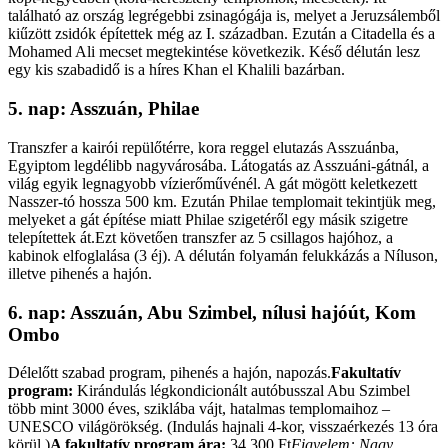
található az ország legrégebbi zsinagógája is, melyet a Jeruzsálemből
kiűzött zsidók építettek még az I. században. Ezután a Citadella és a
Mohamed Ali mecset megtekintése következik. Késő délután lesz
egy kis szabadidő is a híres Khan el Khalili bazárban.
5. nap: Asszuán, Philae
Transzfer a kairói repülőtérre, kora reggel elutazás Asszuánba,
Egyiptom legdélibb nagyvárosába. Látogatás az Asszuáni-gátnál, a
világ egyik legnagyobb vízierőművénél. A gát mögött keletkezett
Nasszer-tó hossza 500 km. Ezután Philae templomait tekintjük meg,
melyeket a gát építése miatt Philae szigetéről egy másik szigetre
telepítettek át.Ezt követően transzfer az 5 csillagos hajóhoz, a
kabinok elfoglalása (3 éj). A délután folyamán felukkázás a Níluson,
illetve pihenés a hajón.
6. nap: Asszuán, Abu Szimbel, nílusi hajóút, Kom
Ombo
Délelőtt szabad program, pihenés a hajón, napozás.
Fakultatív
program:
Kirándulás légkondicionált autóbusszal Abu Szimbel
több mint 3000 éves, sziklába vájt, hatalmas templomaihoz –
UNESCO világörökség. (Indulás hajnali 4-kor, visszaérkezés 13 óra
körül.)
A fakultatív program ára:
34.300 Ft
Figyelem: Nagy