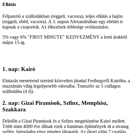
Ellátás
Félpanzió a szállodákban (reggeli, vacsora), teljes ellátás a hajón
(reggeli, ebéd, vacsora). A 3. napon Alexandriában egy ebédet is
kapnak a csoportok. Az étkezések többsége svédasztalos.
5% vagy 6% "FIRST MINUTE" KEDVEZMÉNY a lenti árakból
május 15-ig.
1. nap: Kairó
Elutazás menetrend szerinti közvetlen járattal Ferihegyről Kairóba, a
muzulmán világ legnépesebb városába. Transzfer az 5 csillagos
szállodába (4 éj).
2. nap: Gízai Piramisok, Szfinx, Memphisz,
Szakkara
Délelőtt a Gízai Piramisok és a Szfinx megtekintése Kairó mellett.
Több mint 4000 éve állnak ezek a hatalmas építmények itt a sivatag
szélén, bámulatba ejtve minden látogatót. Az ókori világ 7 csodája