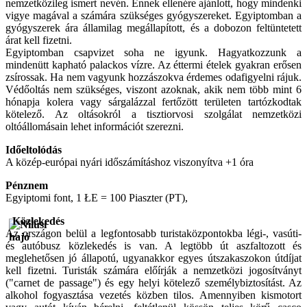
nemzetközileg ismert nevén. Ennek ellenére ajánlott, hogy mindenki
vigye magával a számára szükséges gyógyszereket. Egyiptomban a
gyógyszerek ára államilag megállapított, és a dobozon feltüntetett
árat kell fizetni.
Egyiptomban csapvizet soha ne igyunk. Hagyatkozzunk a
mindenütt kapható palackos vízre. Az éttermi ételek gyakran erősen
zsírossak. Ha nem vagyunk hozzászokva érdemes odafigyelni rájuk.
Védőoltás nem szükséges, viszont azoknak, akik nem több mint 6
hónapja kolera vagy sárgalázzal fertőzött területen tartózkodtak
kötelező. Az oltásokról a tisztiorvosi szolgálat nemzetközi
oltóállomásain lehet információt szerezni.
Időeltolódás
A közép-európai nyári időszámításhoz viszonyítva +1 óra
Pénznem
Egyiptomi font, 1 ŁE = 100 Piaszter (PT),
Közlekedés
Az országon belül a legfontosabb turistaközpontokba légi-, vasúti-
és autóbusz közlekedés is van. A legtöbb út aszfaltozott és
meglehetősen jó állapotú, ugyanakkor egyes útszakaszokon útdíjat
kell fizetni. Turisták számára előírják a nemzetközi jogosítványt
("carnet de passage") és egy helyi kötelező személybiztosítást. Az
alkohol fogyasztása vezetés közben tilos. Amennyiben kismotort