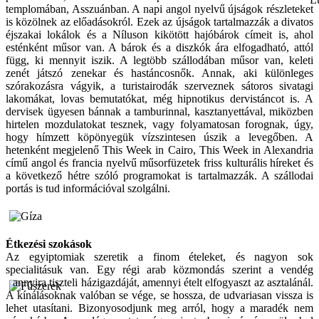
templomában, Asszuánban. A napi angol nyelvű újságok részleteket
is közölnek az előadásokról. Ezek az újságok tartalmazzák a divatos
éjszakai lokálok és a Níluson kikötött hajóbárok címeit is, ahol
esténként műsor van. A bárok és a diszkók ára elfogadható, attól
függ, ki mennyit iszik. A legtöbb szállodában műsor van, keleti
zenét játszó zenekar és hastáncosnők. Annak, aki különleges
szórakozásra vágyik, a turistairodák szerveznek sátoros sivatagi
lakomákat, lovas bemutatókat, még hipnotikus dervistáncot is. A
dervisek ügyesen bánnak a tamburinnal, kasztanyettával, miközben
hirtelen mozdulatokat tesznek, vagy folyamatosan forognak, úgy,
hogy hímzett köpönyegük vízszintesen úszik a levegőben. A
hetenként megjelenő This Week in Cairo, This Week in Alexandria
című angol és francia nyelvű műsorfüzetek friss kulturális híreket és
a következő hétre szóló programokat is tartalmazzák. A szállodai
portás is tud információval szolgálni.
Étkezési szokások
Az egyiptomiak szeretik a finom ételeket, és nagyon sok
specialitásuk van. Egy régi arab közmondás szerint a vendég
annyira tiszteli házigazdáját, amennyi ételt elfogyaszt az
asztalánál.
A kínálásoknak valóban se vége, se hossza, de udvariasan vissza is
lehet utasítani. Bizonyosodjunk meg arról, hogy a maradék nem