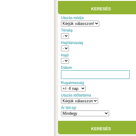
Utazás módja
Térség
Hajótársaság
Hajó
Dátum
Rugalmasság
Utazás időtartama
Ár (tól-ig)