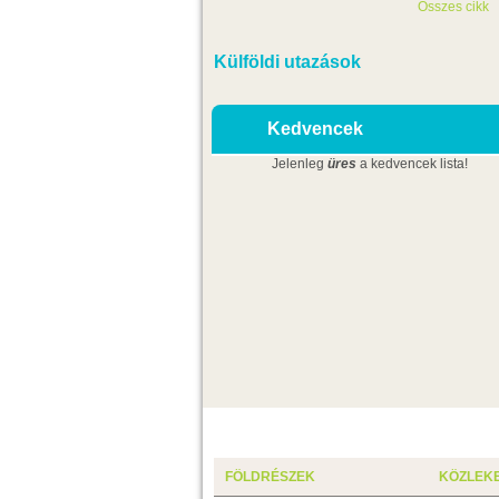
Összes cikk
Külföldi utazások
Kedvencek
Jelenleg
üres
a kedvencek lista!
FÖLDRÉSZEK
KÖZLEK