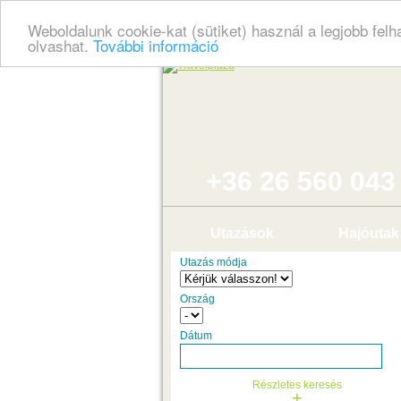
Weboldalunk cookie-kat (sütiket) használ a legjobb fel
olvashat.
További információ
+36 26 560 043
Utazások
Hajóutak
Utazás módja
Ország
Dátum
Részletes keresés
+