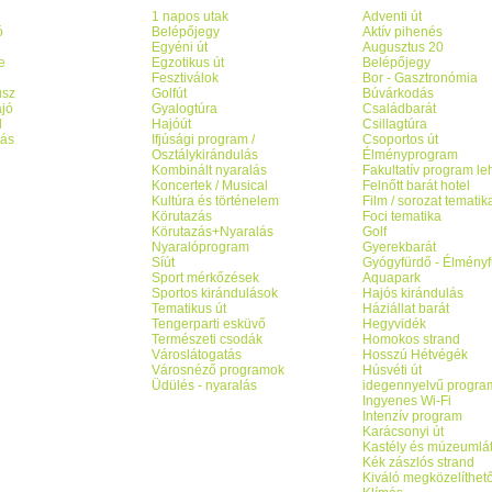
1 napos utak
Adventi út
ó
Belépőjegy
Aktív pihenés
g
Egyéni út
Augusztus 20
e
Egzotikus út
Belépőjegy
Fesztiválok
Bor - Gasztronómia
usz
Golfút
Búvárkodás
jó
Gyalogtúra
Családbarát
l
Hajóút
Csillagtúra
tás
Ifjúsági program /
Csoportos út
Osztálykirándulás
Élményprogram
Kombinált nyaralás
Fakultatív program l
Koncertek / Musical
Felnőtt barát hotel
Kultúra és történelem
Film / sorozat tematik
Körutazás
Foci tematika
Körutazás+Nyaralás
Golf
Nyaralóprogram
Gyerekbarát
Síút
Gyógyfürdő - Élményf
Sport mérkőzések
Aquapark
Sportos kirándulások
Hajós kirándulás
Tematikus út
Háziállat barát
Tengerparti esküvő
Hegyvidék
Természeti csodák
Homokos strand
Városlátogatás
Hosszú Hétvégék
Városnéző programok
Húsvéti út
Üdülés - nyaralás
idegennyelvű progra
Ingyenes Wi-Fi
Intenzív program
Karácsonyi út
Kastély és múzeumlá
Kék zászlós strand
Kiváló megközelíthet