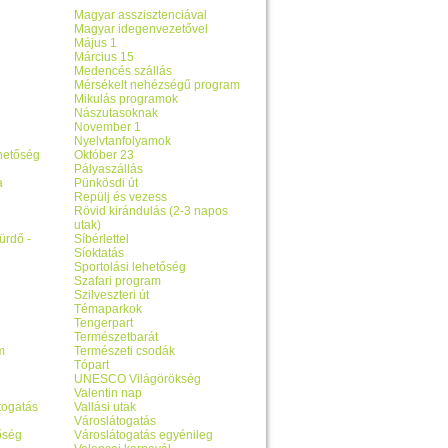
Magyar asszisztenciával
Magyar idegenvezetővel
Május 1
Március 15
Medencés szállás
Mérsékelt nehézségű program
Mikulás programok
Nászutasoknak
November 1
Nyelvtanfolyamok
ehetőség
Október 23
Pályaszállás
a
Pünkösdi út
Repülj és vezess
Rövid kirándulás (2-3 napos
utak)
ürdő -
Síbérlettel
Síoktatás
Sportolási lehetőség
Szafari program
Szilveszteri út
Témaparkok
Tengerpart
Természetbarát
m
Természeti csodák
Tópart
UNESCO Világörökség
Valentin nap
togatás
Vallási utak
Városlátogatás
őség
Városlátogatás egyénileg