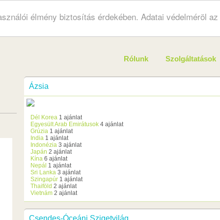
használói élmény biztosítás érdekében. Adatai védelméröl a
Rólunk
Szolgáltatások
Ázsia
Dél Korea
1 ajánlat
Egyesült Arab Emirátusok
4 ajánlat
Grúzia
1 ajánlat
India
1 ajánlat
Indonézia
3 ajánlat
Japán
2 ajánlat
Kína
6 ajánlat
Nepál
1 ajánlat
Sri Lanka
3 ajánlat
Szingapúr
1 ajánlat
Thaiföld
2 ajánlat
Vietnám
2 ajánlat
Csendes-Óceáni Szigetvilág