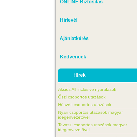
ONLINE Biztosítás
Hírlevél
Ajánlatkérés
Kedvencek
Hírek
Akciós All inclusive nyaralások
Őszi csoportos utazások
Húsvéti csoportos utazások
Nyári csoportos utazások magyar
idegenvezetővel
Tavaszi csoportos utazások magyar
idegenvezetővel