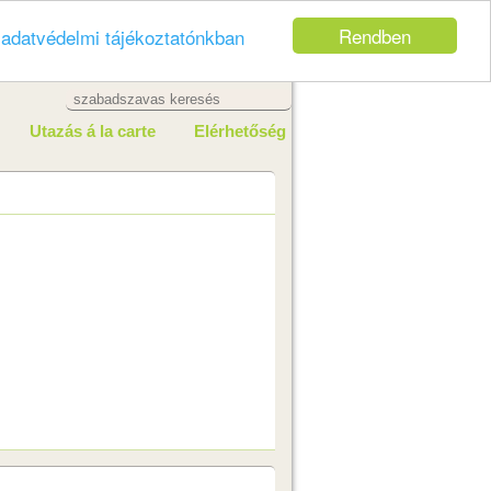
Rendben
z
adatvédelmi tájékoztatónkban
Utazás á la carte
Elérhetőség