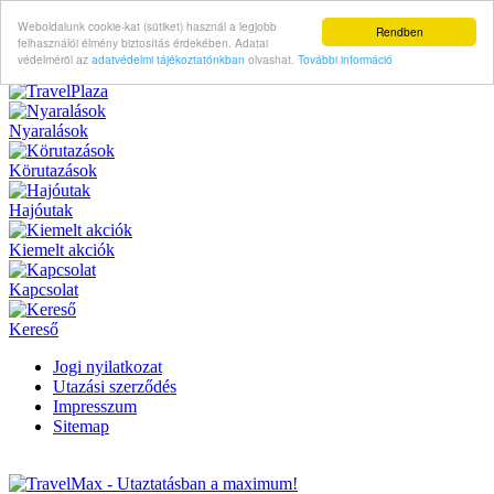
Weboldalunk cookie-kat (sütiket) használ a legjobb
Rendben
felhasználói élmény biztosítás érdekében. Adatai
védelméröl az
adatvédelmi tájékoztatónkban
olvashat.
További információ
Nyaralások
Körutazások
Hajóutak
Kiemelt akciók
Kapcsolat
Kereső
Jogi nyilatkozat
Utazási szerződés
Impresszum
Sitemap