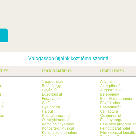
Válogasson útjaink közt téma szerint!
EDÉS
PROGRAMTÍPUS
ÚTJELLEMZŐ
1 napos utak
Adventi út
ó
Belépőjegy
Aktív pihenés
g
Egyéni út
Augusztus 20
e
Egzotikus út
Belépőjegy
Fesztiválok
Bor - Gasztronómia
usz
Golfút
Búvárkodás
jó
Gyalogtúra
Családbarát
l
Hajóút
Csillagtúra
tás
Ifjúsági program /
Csoportos út
Osztálykirándulás
Élményprogram
Kombinált nyaralás
Fakultatív program l
Koncertek / Musical
Felnőtt barát hotel
Kultúra és történelem
Film / sorozat tematik