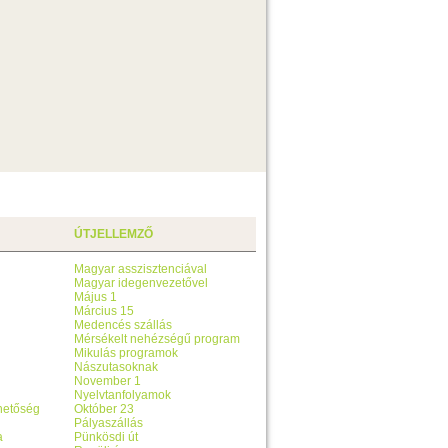
ÚTJELLEMZŐ
Magyar asszisztenciával
Magyar idegenvezetővel
Május 1
Március 15
Medencés szállás
Mérsékelt nehézségű program
Mikulás programok
Nászutasoknak
November 1
Nyelvtanfolyamok
ehetőség
Október 23
Pályaszállás
a
Pünkösdi út