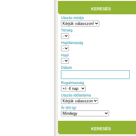
Utazás módja
Térség
Hajótársaság
Hajó
Dátum
Rugalmasság
Utazás időtartama
Ár (tól-ig)