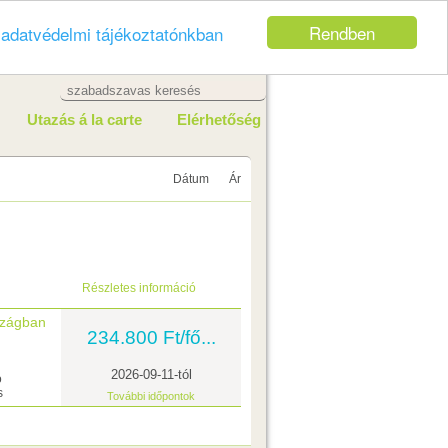
Rendben
z
adatvédelmi tájékoztatónkban
Utazás á la carte
Elérhetőség
Dátum
Ár
Részletes információ
szágban
234.800 Ft/fő...
2026-09-11-tól
ó
s
További időpontok