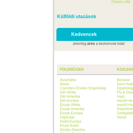
Összes cikk
Külföldi utazások
Kedvencek
Jelenleg
üres
a kedvencek lista!
FÖLDRÉSZEK
KÖZLEK
Ausztrália
Busszal
Ázsia
busz+haj
Csendes-Óceáni Szigetvilág
Egyénile
Dél-Afrika
Fly & Driv
Dél-Amerika
Hajó
Dél-Európa
repülő+b
Észak-Afrika
repülő+ha
Észak-Amerika
Repülőve
Észak-Európa
Szolgálta
Hajóutak
Vonat
Kelet-Európa
Közel-Kelet
Közép-Amerika