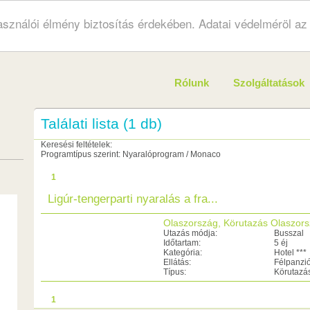
használói élmény biztosítás érdekében. Adatai védelméröl a
Rólunk
Szolgáltatások
Találati lista (1 db)
Keresési feltételek:
Programtípus szerint: Nyaralóprogram / Monaco
1
Ligúr-tengerparti nyaralás a fra...
Olaszország, Körutazás Olaszor
Utazás módja:
Busszal
Időtartam:
5 éj
Kategória:
Hotel ***
Ellátás:
Félpanzi
Típus:
Körutazá
1