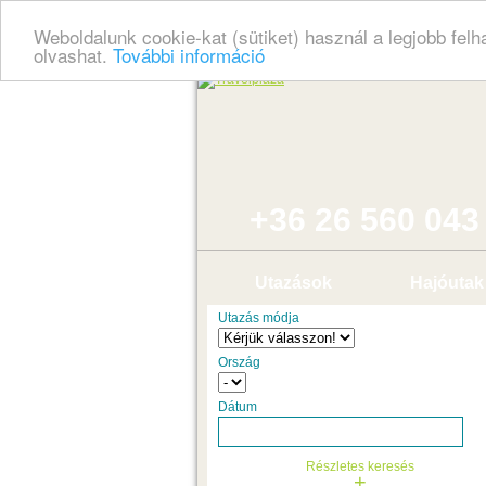
Weboldalunk cookie-kat (sütiket) használ a legjobb fel
olvashat.
További információ
+36 26 560 043
Utazások
Hajóutak
Utazás módja
Ország
Dátum
Részletes keresés
+