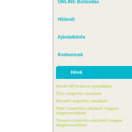
ONLINE Biztosítás
Hírlevél
Ajánlatkérés
Kedvencek
Hírek
Akciós All inclusive nyaralások
Őszi csoportos utazások
Húsvéti csoportos utazások
Nyári csoportos utazások magyar
idegenvezetővel
Tavaszi csoportos utazások magyar
idegenvezetővel