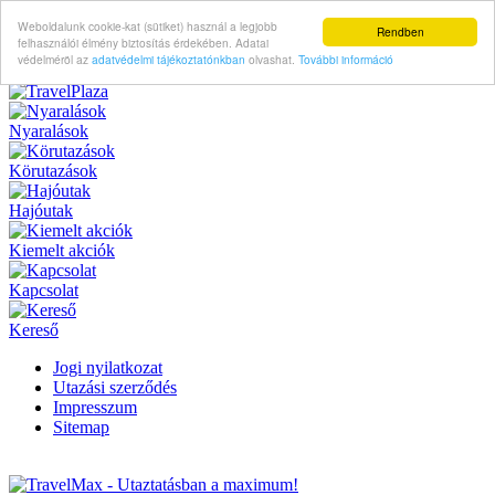
Weboldalunk cookie-kat (sütiket) használ a legjobb
Rendben
felhasználói élmény biztosítás érdekében. Adatai
védelméröl az
adatvédelmi tájékoztatónkban
olvashat.
További információ
Nyaralások
Körutazások
Hajóutak
Kiemelt akciók
Kapcsolat
Kereső
Jogi nyilatkozat
Utazási szerződés
Impresszum
Sitemap