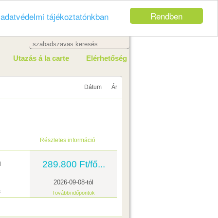
Rendben
z
adatvédelmi tájékoztatónkban
Utazás á la carte
Elérhetőség
Dátum
Ár
Részletes információ
289.800 Ft/fő...
l
2026-09-08-tól
s
További időpontok