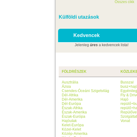
Összes cikk
Külföldi utazások
Kedvencek
Jelenleg
üres
a kedvencek lista!
FÖLDRÉSZEK
KÖZLEK
Ausztrália
Busszal
Ázsia
busz+haj
Csendes-Óceáni Szigetvilág
Egyénile
Dél-Afrika
Fly & Driv
Dél-Amerika
Hajó
Dél-Európa
repülő+b
Észak-Afrika
repülő+ha
Észak-Amerika
Repülőve
Észak-Európa
Szolgálta
Hajóutak
Vonat
Kelet-Európa
Közel-Kelet
Közép-Amerika