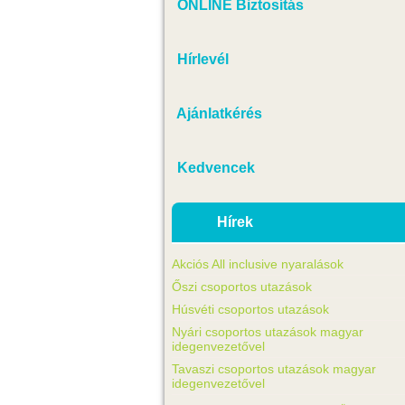
ONLINE Biztosítás
Hírlevél
Ajánlatkérés
Kedvencek
Hírek
Akciós All inclusive nyaralások
Őszi csoportos utazások
Húsvéti csoportos utazások
Nyári csoportos utazások magyar
idegenvezetővel
Tavaszi csoportos utazások magyar
idegenvezetővel