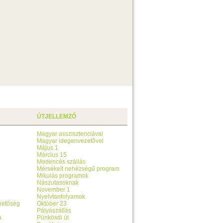
ÚTJELLEMZŐ
Magyar asszisztenciával
Magyar idegenvezetővel
Május 1
Március 15
Medencés szállás
Mérsékelt nehézségű program
Mikulás programok
Nászutasoknak
November 1
Nyelvtanfolyamok
ehetőség
Október 23
Pályaszállás
a
Pünkösdi út