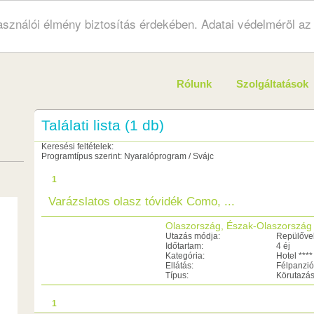
használói élmény biztosítás érdekében. Adatai védelméröl a
Rólunk
Szolgáltatások
Találati lista (1 db)
Keresési feltételek:
Programtípus szerint: Nyaralóprogram / Svájc
1
Varázslatos olasz tóvidék Como, ...
Olaszország, Észak-Olaszország
Utazás módja:
Repülőve
Időtartam:
4 éj
Kategória:
Hotel ****
Ellátás:
Félpanzió
Típus:
Körutazá
1