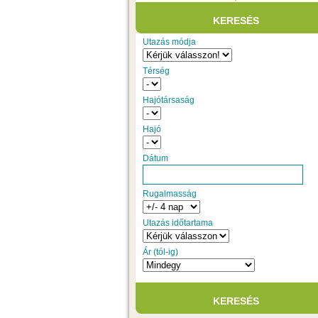
Utazás módja
Térség
Hajótársaság
Hajó
Dátum
Rugalmasság
Utazás időtartama
Ár (tól-ig)