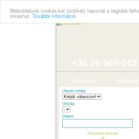
Weboldalunk cookie-kat (sütiket) használ a legjobb fel
olvashat.
További információ
+36 26 560 043
Utazások
Hajóutak
Utazás módja
Ország
Dátum
Részletes keresés
+