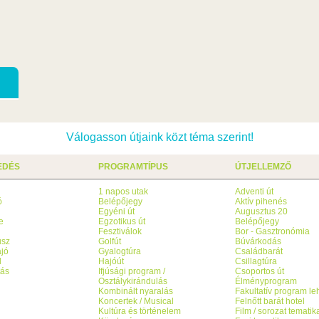
Válogasson útjaink közt téma szerint!
EDÉS
PROGRAMTÍPUS
ÚTJELLEMZŐ
1 napos utak
Adventi út
ó
Belépőjegy
Aktív pihenés
g
Egyéni út
Augusztus 20
e
Egzotikus út
Belépőjegy
Fesztiválok
Bor - Gasztronómia
usz
Golfút
Búvárkodás
jó
Gyalogtúra
Családbarát
l
Hajóút
Csillagtúra
tás
Ifjúsági program /
Csoportos út
Osztálykirándulás
Élményprogram
Kombinált nyaralás
Fakultatív program l
Koncertek / Musical
Felnőtt barát hotel
Kultúra és történelem
Film / sorozat tematik