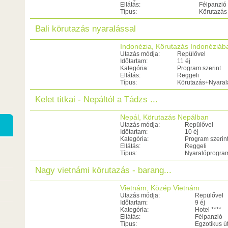
Ellátás:
Félpanzió
Típus:
Körutazás
Bali körutazás nyaralással
Indonézia, Körutazás Indonéziáb
Utazás módja:
Repülővel
Időtartam:
11 éj
Kategória:
Program szerint
Ellátás:
Reggeli
Típus:
Körutazás+Nyaral
Kelet titkai - Nepáltól a Tádzs ...
Nepál, Körutazás Nepálban
Utazás módja:
Repülővel
Időtartam:
10 éj
Kategória:
Program szerin
Ellátás:
Reggeli
Típus:
Nyaralóprogra
Nagy vietnámi körutazás - barang...
Vietnám, Közép Vietnám
Utazás módja:
Repülővel
Időtartam:
9 éj
Kategória:
Hotel ****
Ellátás:
Félpanzió
Típus:
Egzotikus ú