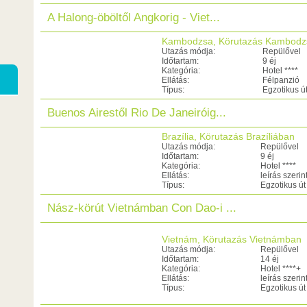
A Halong-öböltől Angkorig - Viet...
Kambodzsa, Körutazás Kambod
Utazás módja:
Repülővel
Időtartam:
9 éj
Kategória:
Hotel ****
Ellátás:
Félpanzió
Típus:
Egzotikus ú
Buenos Airestől Rio De Janeiróig...
Brazília, Körutazás Brazíliában
Utazás módja:
Repülővel
Időtartam:
9 éj
Kategória:
Hotel ****
Ellátás:
leírás szerin
Típus:
Egzotikus út
Nász-körút Vietnámban Con Dao-i ...
Vietnám, Körutazás Vietnámban
Utazás módja:
Repülővel
Időtartam:
14 éj
Kategória:
Hotel ****+
Ellátás:
leírás szerin
Típus:
Egzotikus út