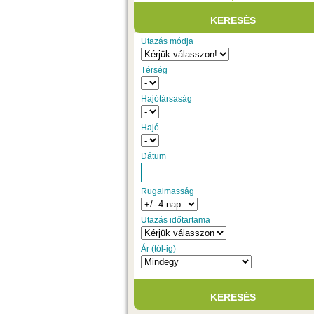
Utazás módja
Térség
Hajótársaság
Hajó
Dátum
Rugalmasság
Utazás időtartama
Ár (tól-ig)