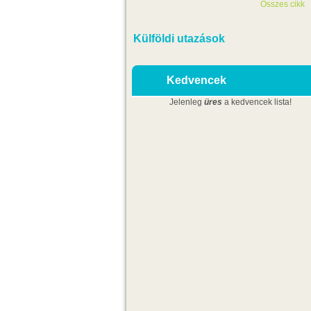
Összes cikk
Külföldi utazások
Kedvencek
Jelenleg
üres
a kedvencek lista!