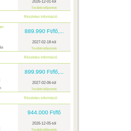
2026-12-01-tól
További időpontok
Részletes információ
an
889.990 Ft/fő,...
2027-02-18-tól
ás
További időpontok
Részletes információ
899.990 Ft/fő,...
t
2027-02-06-tól
m
További időpontok
Részletes információ
944.000 Ft/fő
2026-12-05-tól
t
További időpontok