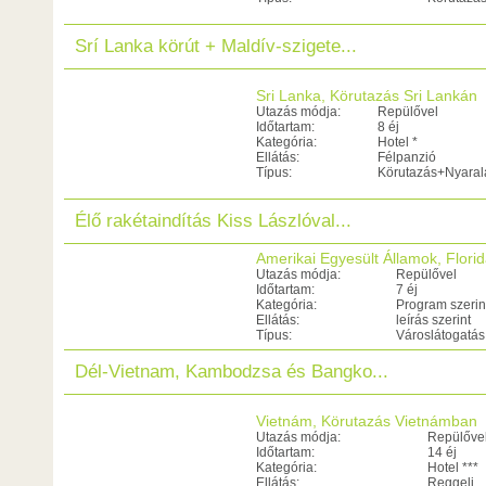
Srí Lanka körút + Maldív-szigete...
Sri Lanka, Körutazás Sri Lankán
Utazás módja:
Repülővel
Időtartam:
8 éj
Kategória:
Hotel *
Ellátás:
Félpanzió
Típus:
Körutazás+Nyaral
Élő rakétaindítás Kiss Lászlóval...
Amerikai Egyesült Államok, Flori
Utazás módja:
Repülővel
Időtartam:
7 éj
Kategória:
Program szerin
Ellátás:
leírás szerint
Típus:
Városlátogatás
Dél-Vietnam, Kambodzsa és Bangko...
Vietnám, Körutazás Vietnámban
Utazás módja:
Repülőve
Időtartam:
14 éj
Kategória:
Hotel ***
Ellátás:
Reggeli