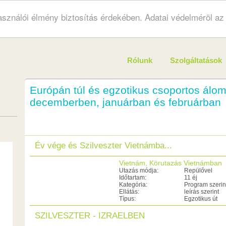
használói élmény biztosítás érdekében. Adatai védelméröl a
Rólunk
Szolgáltatások
Európán túl és egzotikus csoportos álom
decemberben, januárban és februárban
Év vége és Szilveszter Vietnámba...
Vietnám, Körutazás Vietnámban
Utazás módja:
Repülővel
Időtartam:
11 éj
Kategória:
Program szerin
Ellátás:
leírás szerint
Típus:
Egzotikus út
SZILVESZTER - IZRAELBEN