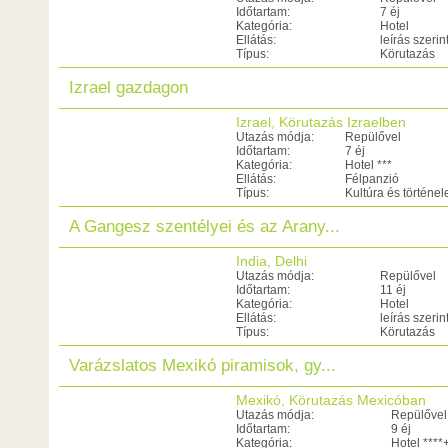
Időtartam:
7 éj
Kategória:
Hotel
Ellátás:
leírás szerin
Típus:
Körutazás
Izrael gazdagon
Izrael, Körutazás Izraelben
Utazás módja:
Repülővel
Időtartam:
7 éj
Kategória:
Hotel ***
Ellátás:
Félpanzió
Típus:
Kultúra és történe
A Gangesz szentélyei és az Arany...
India, Delhi
Utazás módja:
Repülővel
Időtartam:
11 éj
Kategória:
Hotel
Ellátás:
leírás szerin
Típus:
Körutazás
Varázslatos Mexikó piramisok, gy...
Mexikó, Körutazás Mexicóban
Utazás módja:
Repülővel
Időtartam:
9 éj
Kategória:
Hotel ****