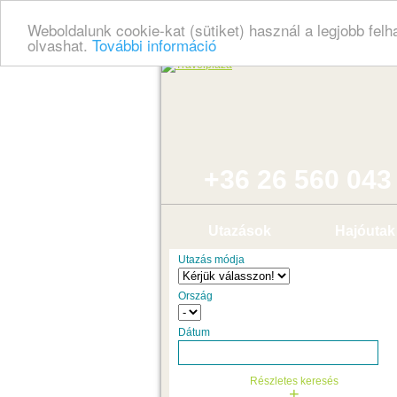
Weboldalunk cookie-kat (sütiket) használ a legjobb fel
olvashat.
További információ
+36 26 560 043
Utazások
Hajóutak
Utazás módja
Ország
Dátum
Részletes keresés
+