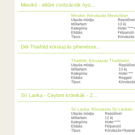
Mexikó - eltűnt civilizációk nyo...
Mexikó, Körutazás Mexicóban
Utazás módja:
Repülővel
Időtartam:
13 éj
Kategória:
Hotel ****
Ellátás:
Félpanzió
Típus:
Körutazás
Dél-Thaiföld körutazás pihenésse...
Thaiföld, Körutazás Thaiföldön
Utazás módja:
Repülőve
Időtartam:
13 éj
Kategória:
Hotel ***
Ellátás:
Reggeli
Típus:
Körutazá
Srí Lanka - Ceyloni krónikák - 2...
Sri Lanka, Körutazás Sri Lankán
Utazás módja:
Repülővel
Időtartam:
12 éj
Kategória:
Hotel ****
Ellátás:
Félpanzió
Típus:
Körutazás+Nyaral