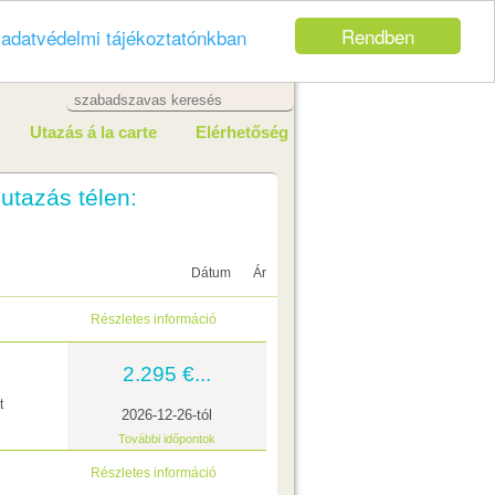
Rendben
z
adatvédelmi tájékoztatónkban
Utazás á la carte
Elérhetőség
utazás télen:
Dátum
Ár
Részletes információ
2.295 €...
t
2026-12-26-tól
További időpontok
Részletes információ