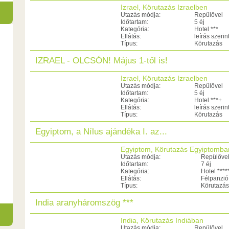
Izrael, Körutazás Izraelben
Utazás módja:
Repülővel
Időtartam:
5 éj
Kategória:
Hotel ***
Ellátás:
leírás szerin
Típus:
Körutazás
IZRAEL - OLCSÓN! Május 1-től is!
Izrael, Körutazás Izraelben
Utazás módja:
Repülővel
Időtartam:
5 éj
Kategória:
Hotel ***+
Ellátás:
leírás szerin
Típus:
Körutazás
Egyiptom, a Nílus ajándéka I. az...
Egyiptom, Körutazás Egyiptomba
Utazás módja:
Repülőve
Időtartam:
7 éj
Kategória:
Hotel ****
Ellátás:
Félpanzió
Típus:
Körutazás
India aranyháromszög ***
India, Körutazás Indiában
Utazás módja:
Repülővel