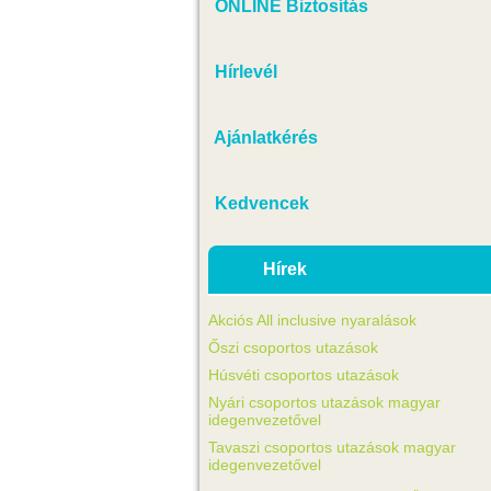
ONLINE Biztosítás
Hírlevél
Ajánlatkérés
Kedvencek
Hírek
Akciós All inclusive nyaralások
Őszi csoportos utazások
Húsvéti csoportos utazások
Nyári csoportos utazások magyar
idegenvezetővel
Tavaszi csoportos utazások magyar
idegenvezetővel