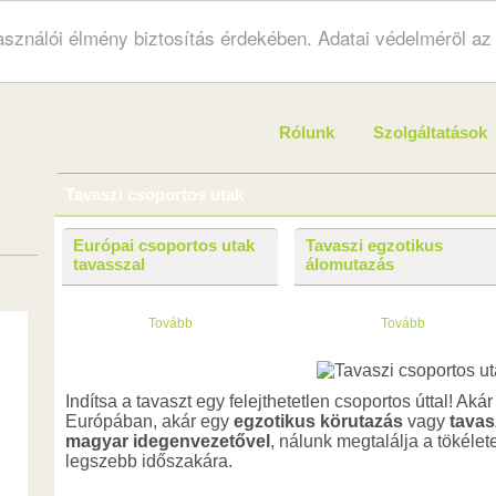
használói élmény biztosítás érdekében. Adatai védelméröl a
Rólunk
Szolgáltatások
Tavaszi csoportos utak
Európai csoportos utak
Tavaszi egzotikus
tavasszal
álomutazás
Tovább
Tovább
Indítsa a tavaszt egy felejthetetlen csoportos úttal! Aká
Európában, akár egy
egzotikus körutazás
vagy
tavas
magyar idegenvezetővel
, nálunk megtalálja a tökélet
legszebb időszakára.