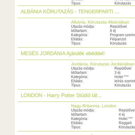
Típus:
Körutazás
ALBÁNIA KÖRUTAZÁS - TENGERPARTI ...
Albánia, Körutazás Albániában
Utazás módja:
Repülővel
Időtartam:
6 éj
Kategória:
Program szerin
Ellátás:
Félpanzió
Típus:
Körutazás
MESÉS JORDÁNIA Ajándék ebéddel!
Jordánia, Körutazás Jordániában
Utazás módja:
Repülővel
Időtartam:
3 éj
Kategória:
Hotel ***
Ellátás:
leírás szerin
Típus:
Körutazás
LONDON - Harry Potter Stúdió lát...
Nagy-Britannia, London
Utazás módja:
Repülőve
Időtartam:
4 éj
Kategória:
Hotel ***
Ellátás:
Reggeli
Típus:
Körutazá