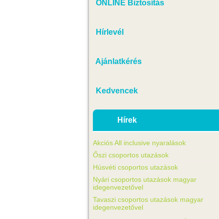
ONLINE Biztosítás
Hírlevél
Ajánlatkérés
Kedvencek
Hírek
Akciós All inclusive nyaralások
Őszi csoportos utazások
Húsvéti csoportos utazások
Nyári csoportos utazások magyar
idegenvezetővel
Tavaszi csoportos utazások magyar
idegenvezetővel