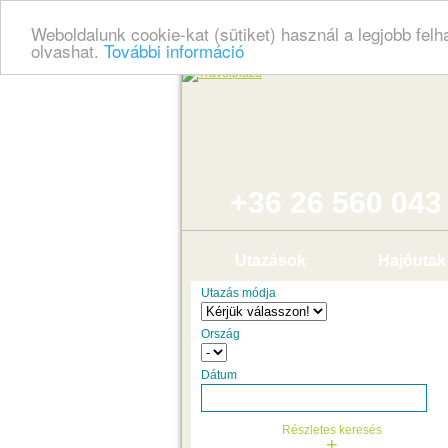
Weboldalunk cookie-kat (sütiket) használ a legjobb fel
olvashat.
További információ
+36 26 560 043
Utazások
Hajóutak
Utazás módja
Ország
Dátum
Részletes keresés
+