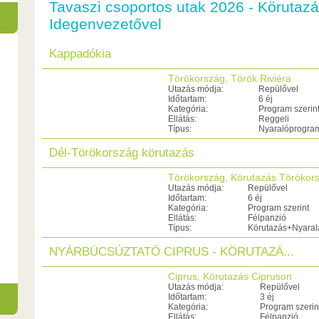
Tavaszi csoportos utak 2026 - Körutaz
Idegenvezetővel
Kappadókia
Törökország, Török Riviéra
Utazás módja:
Repülővel
Időtartam:
6 éj
Kategória:
Program szerin
Ellátás:
Reggeli
Típus:
Nyaralóprogra
Dél-Törökország körutazás
Törökország, Körutazás Törökor
Utazás módja:
Repülővel
Időtartam:
6 éj
Kategória:
Program szerint
Ellátás:
Félpanzió
Típus:
Körutazás+Nyaral
NYÁRBÚCSÚZTATÓ CIPRUS - KÖRUTAZÁ...
Ciprus, Körutazás Cipruson
Utazás módja:
Repülővel
Időtartam:
3 éj
Kategória:
Program szerin
Ellátás:
Félpanzió