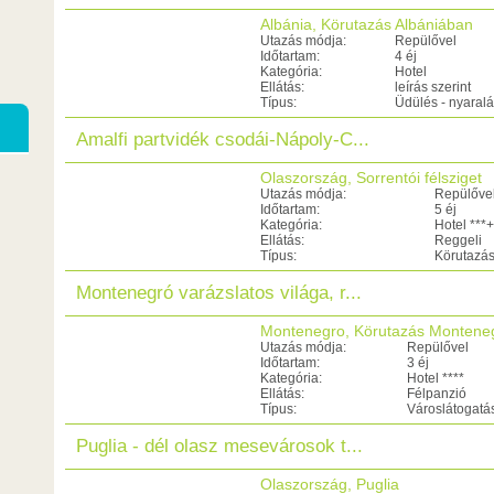
Albánia, Körutazás Albániában
Utazás módja:
Repülővel
Időtartam:
4 éj
Kategória:
Hotel
Ellátás:
leírás szerint
Típus:
Üdülés - nyaral
Amalfi partvidék csodái-Nápoly-C...
Olaszország, Sorrentói félsziget
Utazás módja:
Repülőve
Időtartam:
5 éj
Kategória:
Hotel ***+
Ellátás:
Reggeli
Típus:
Körutazá
Montenegró varázslatos világa, r...
Montenegro, Körutazás Montene
Utazás módja:
Repülővel
Időtartam:
3 éj
Kategória:
Hotel ****
Ellátás:
Félpanzió
Típus:
Városlátogatá
Puglia - dél olasz mesevárosok t...
Olaszország, Puglia