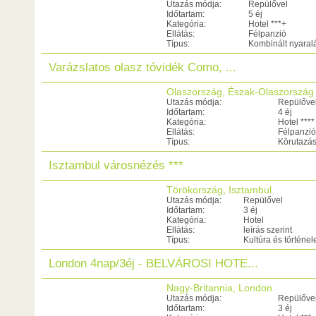
Utazás módja:
Repülővel
Időtartam:
5 éj
Kategória:
Hotel ***+
Ellátás:
Félpanzió
Típus:
Kombinált nyaral
Varázslatos olasz tóvidék Como, ...
Olaszország, Észak-Olaszország
Utazás módja:
Repülőve
Időtartam:
4 éj
Kategória:
Hotel ****
Ellátás:
Félpanzió
Típus:
Körutazá
Isztambul városnézés ***
Törökország, Isztambul
Utazás módja:
Repülővel
Időtartam:
3 éj
Kategória:
Hotel
Ellátás:
leírás szerint
Típus:
Kultúra és történe
London 4nap/3éj - BELVÁROSI HOTE...
Nagy-Britannia, London
Utazás módja:
Repülőve
Időtartam:
3 éj