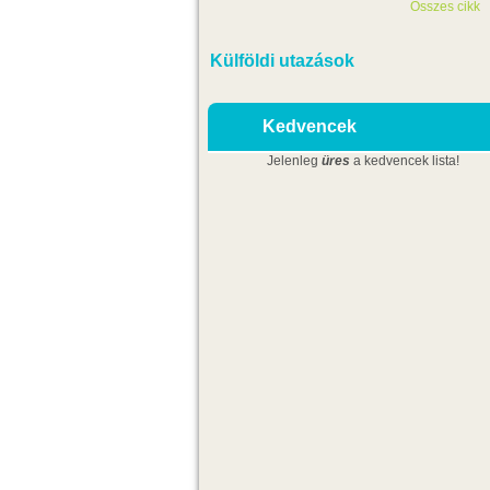
Összes cikk
Külföldi utazások
Kedvencek
Jelenleg
üres
a kedvencek lista!