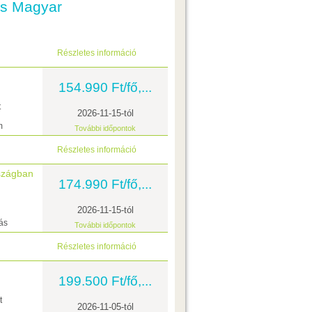
ás Magyar
Részletes információ
154.990 Ft/fő,...
t
2026-11-15-tól
m
További időpontok
Részletes információ
szágban
174.990 Ft/fő,...
2026-11-15-tól
ás
További időpontok
Részletes információ
199.500 Ft/fő,...
t
2026-11-05-tól