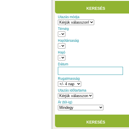
Utazás módja
Térség
Hajótársaság
Hajó
Dátum
Rugalmasság
Utazás időtartama
Ár (tól-ig)