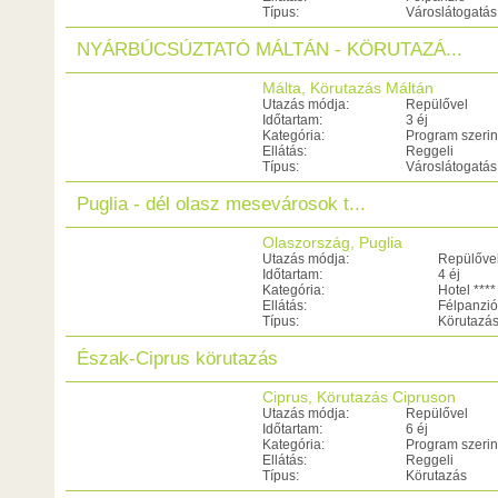
Típus:
Városlátogatás
NYÁRBÚCSÚZTATÓ MÁLTÁN - KÖRUTAZÁ...
Málta, Körutazás Máltán
Utazás módja:
Repülővel
Időtartam:
3 éj
Kategória:
Program szerin
Ellátás:
Reggeli
Típus:
Városlátogatás
Puglia - dél olasz mesevárosok t...
Olaszország, Puglia
Utazás módja:
Repülőve
Időtartam:
4 éj
Kategória:
Hotel ****
Ellátás:
Félpanzió
Típus:
Körutazá
Észak-Ciprus körutazás
Ciprus, Körutazás Cipruson
Utazás módja:
Repülővel
Időtartam:
6 éj
Kategória:
Program szerin
Ellátás:
Reggeli
Típus:
Körutazás