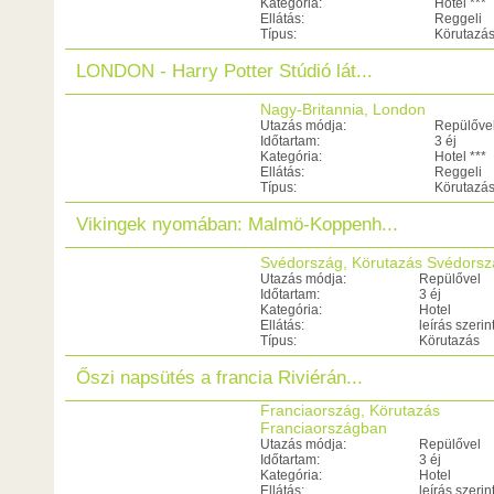
Kategória:
Hotel ***
Ellátás:
Reggeli
Típus:
Körutazá
LONDON - Harry Potter Stúdió lát...
Nagy-Britannia, London
Utazás módja:
Repülőve
Időtartam:
3 éj
Kategória:
Hotel ***
Ellátás:
Reggeli
Típus:
Körutazá
Vikingek nyomában: Malmö-Koppenh...
Svédország, Körutazás Svédors
Utazás módja:
Repülővel
Időtartam:
3 éj
Kategória:
Hotel
Ellátás:
leírás szerin
Típus:
Körutazás
Őszi napsütés a francia Riviérán...
Franciaország, Körutazás
Franciaországban
Utazás módja:
Repülővel
Időtartam:
3 éj
Kategória:
Hotel
Ellátás:
leírás szerin