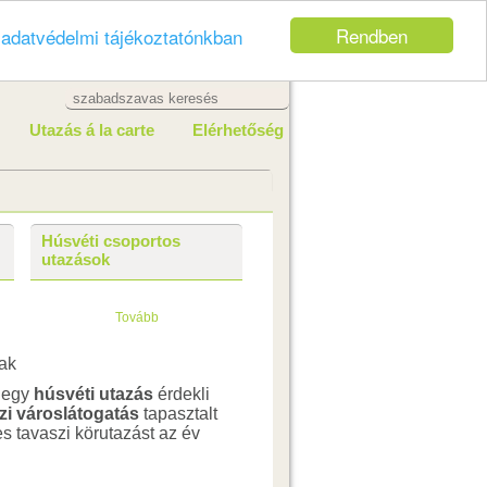
Rendben
z
adatvédelmi tájékoztatónkban
Utazás á la carte
Elérhetőség
Húsvéti csoportos
utazások
Tovább
r egy
húsvéti utazás
érdekli
zi városlátogatás
tapasztalt
es tavaszi körutazást az év