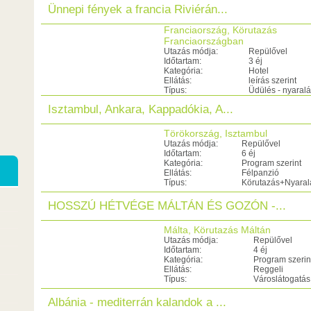
Ünnepi fények a francia Riviérán...
Franciaország, Körutazás
Franciaországban
Utazás módja:
Repülővel
Időtartam:
3 éj
Kategória:
Hotel
Ellátás:
leírás szerint
Típus:
Üdülés - nyaral
Isztambul, Ankara, Kappadókia, A...
Törökország, Isztambul
Utazás módja:
Repülővel
Időtartam:
6 éj
Kategória:
Program szerint
Ellátás:
Félpanzió
Típus:
Körutazás+Nyaral
HOSSZÚ HÉTVÉGE MÁLTÁN ÉS GOZÓN -...
Málta, Körutazás Máltán
Utazás módja:
Repülővel
Időtartam:
4 éj
Kategória:
Program szerin
Ellátás:
Reggeli
Típus:
Városlátogatás
Albánia - mediterrán kalandok a ...