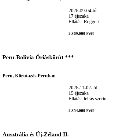
2026-09-04-tól
17 éjszaka
Ellátás: Reggeli
2.369.000 Ft/fő
Peru-Bolívia Óriáskörút ***
Peru, Körutazás Peruban
2026-11-02-tól
15 éjszaka
Ellátás: leírás szerint
2.354.000 Ft/fő
Ausztrália és Új-Zéland II.