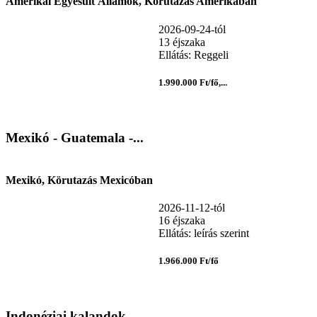
Amerikai Egyesült Államok, Körutazás Amerikában
2026-09-24-tól
13 éjszaka
Ellátás: Reggeli
1.990.000 Ft/fő,...
Mexikó - Guatemala -...
Mexikó, Körutazás Mexicóban
2026-11-12-tól
16 éjszaka
Ellátás: leírás szerint
1.966.000 Ft/fő
Indonéziai kalandok