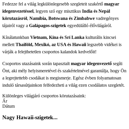
Fedezze fel a világ legkülönlegesebb szegleteit szakértő
magyar
idegenvezetéssel
, legyen szó egy misztikus
India és Nepál
körutazásról
,
Namíbia, Botswana és Zimbabwe
vadregényes
tájairól vagy a
Galápagos-szigetek
egyedülálló élővilágáról.
Kínálatunkban
Vietnam, Kína és Srí Lanka
kulturális kincsei
mellett
Thaiföld, Mexikó, az USA és Hawaii
legszebb vidékei is
várják a felejthetetlen csoportos kalandok kedvelőit!
Csoportos utazásaink során tapasztalt
magyar idegenvezető
segíti
Önt, aki mély helyismeretével és szakértelmével garantálja, hogy Ön
a legrejtettebb csodákat is megismerje. Egész évben folyamatosan
induló társasútjainkon felfedezheti a világ ezen csodálatos szegletét.
Különleges világjáró csoportos körutazásaink:
Ár
Dátum
Nagy Hawaii-szigetek...