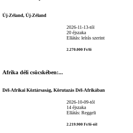
Új-Zéland, Új-Zéland
2026-11-13-tól
20 éjszaka
Ellátás: leírás szerint
2.270.000 Ft/fő
Afrika déli csücskében:...
Dél-Afrikai Köztársaság, Körutazás Dél-Afrikában
2026-10-09-tól
14 éjszaka
Ellátás: Reggeli
2.219.900 Ft/fő-től