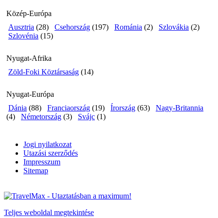
Közép-Európa
Ausztria
(28)
Csehország
(197)
Románia
(2)
Szlovákia
(2)
Szlovénia
(15)
Nyugat-Afrika
Zöld-Foki Köztársaság
(14)
Nyugat-Európa
Dánia
(88)
Franciaország
(19)
Írország
(63)
Nagy-Britannia
(4)
Németország
(3)
Svájc
(1)
Jogi nyilatkozat
Utazási szerződés
Impresszum
Sitemap
Teljes weboldal megtekintése