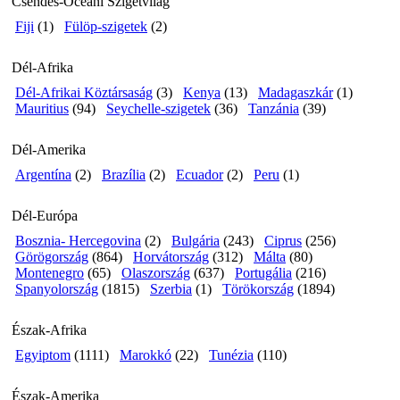
Csendes-Óceáni Szigetvilág
Fiji
(1)
Fülöp-szigetek
(2)
Dél-Afrika
Dél-Afrikai Köztársaság
(3)
Kenya
(13)
Madagaszkár
(1)
Mauritius
(94)
Seychelle-szigetek
(36)
Tanzánia
(39)
Dél-Amerika
Argentína
(2)
Brazília
(2)
Ecuador
(2)
Peru
(1)
Dél-Európa
Bosznia- Hercegovina
(2)
Bulgária
(243)
Ciprus
(256)
Görögország
(864)
Horvátország
(312)
Málta
(80)
Montenegro
(65)
Olaszország
(637)
Portugália
(216)
Spanyolország
(1815)
Szerbia
(1)
Törökország
(1894)
Észak-Afrika
Egyiptom
(1111)
Marokkó
(22)
Tunézia
(110)
Észak-Amerika