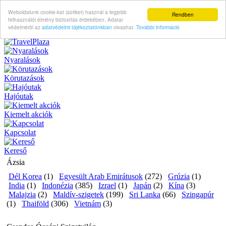
Weboldalunk cookie-kat (sütiket) használ a legjobb
Rendben
felhasználói élmény biztosítás érdekében. Adatai
védelméröl az
adatvédelmi tájékoztatónkban
olvashat.
További információ
Nyaralások
Körutazások
Hajóutak
Kiemelt akciók
Kapcsolat
Kereső
Ázsia
Dél Korea
(1)
Egyesült Arab Emirátusok
(272)
Grúzia
(1)
India
(1)
Indonézia
(385)
Izrael
(1)
Japán
(2)
Kína
(3)
Malajzia
(2)
Maldív-szigetek
(199)
Sri Lanka
(66)
Szingapúr
(1)
Thaiföld
(306)
Vietnám
(3)