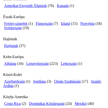
Amerikai Egyesült Államok
(76)
Kanada
(1)
Észak-Európa
Feröer-szigetek
(1)
Finnország
(7)
Izland
(15)
Norvégia
(18)
Svédország
(19)
Hajóutak
Hajóutak
(37)
Kelet-Európa
Albánia
(16)
Lengyelország
(223)
Lettország
(1)
Közel-Kelet
Azerbajdzsán
(1)
Jordánia
(3)
Omán Szultánság
(17)
Szaúd-
Arábia
(1)
Közép-Amerika
Costa Rica
(2)
Dominikai Köztársaság
(24)
Mexikó
(40)