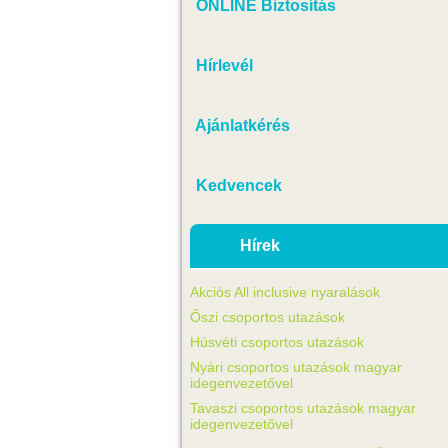
ONLINE Biztosítás
Hírlevél
Ajánlatkérés
Kedvencek
Hírek
Akciós All inclusive nyaralások
Őszi csoportos utazások
Húsvéti csoportos utazások
Nyári csoportos utazások magyar
idegenvezetővel
Tavaszi csoportos utazások magyar
idegenvezetővel