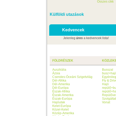
Összes cikk
Külföldi utazások
Kedvencek
Jelenleg
üres
a kedvencek lista!
FÖLDRÉSZEK
KÖZLEK
Ausztrália
Busszal
Ázsia
busz+haj
Csendes-Óceáni Szigetvilág
Egyénile
Dél-Afrika
Fly & Driv
Dél-Amerika
Hajó
Dél-Európa
repülő+b
Észak-Afrika
repülő+ha
Észak-Amerika
Repülőve
Észak-Európa
Szolgálta
Hajóutak
Vonat
Kelet-Európa
Közel-Kelet
Közép-Amerika