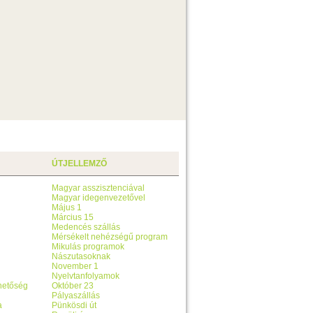
ÚTJELLEMZŐ
Magyar asszisztenciával
Magyar idegenvezetővel
Május 1
Március 15
Medencés szállás
Mérsékelt nehézségű program
Mikulás programok
Nászutasoknak
November 1
Nyelvtanfolyamok
ehetőség
Október 23
Pályaszállás
a
Pünkösdi út