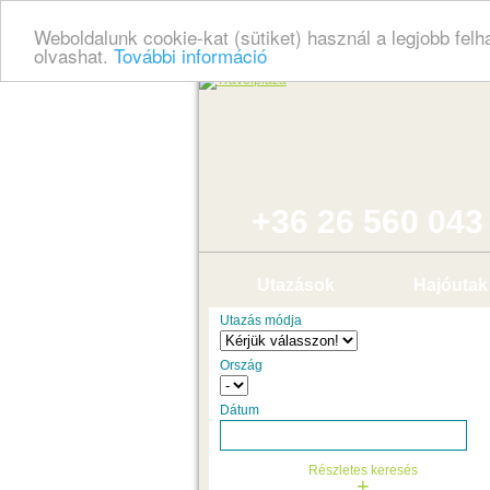
Weboldalunk cookie-kat (sütiket) használ a legjobb fel
olvashat.
További információ
+36 26 560 043
Utazások
Hajóutak
Utazás módja
Ország
Dátum
Részletes keresés
+