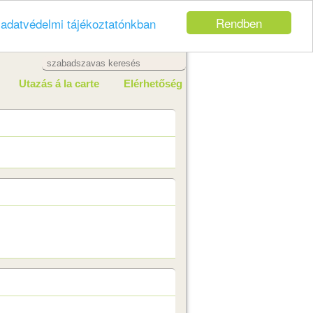
Rendben
z
adatvédelmi tájékoztatónkban
Utazás á la carte
Elérhetőség