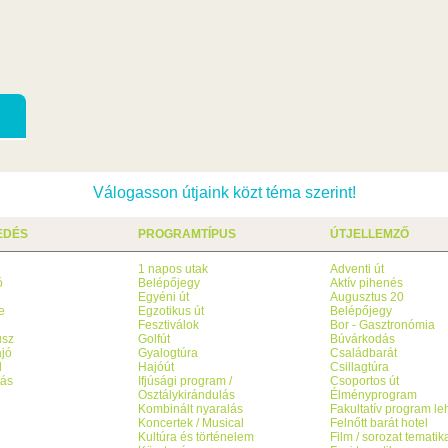
Válogasson útjaink közt téma szerint!
EDÉS
PROGRAMTÍPUS
ÚTJELLEMZŐ
1 napos utak
Adventi út
ó
Belépőjegy
Aktív pihenés
g
Egyéni út
Augusztus 20
e
Egzotikus út
Belépőjegy
Fesztiválok
Bor - Gasztronómia
usz
Golfút
Búvárkodás
jó
Gyalogtúra
Családbarát
l
Hajóút
Csillagtúra
tás
Ifjúsági program /
Csoportos út
Osztálykirándulás
Élményprogram
Kombinált nyaralás
Fakultatív program l
Koncertek / Musical
Felnőtt barát hotel
Kultúra és történelem
Film / sorozat tematik