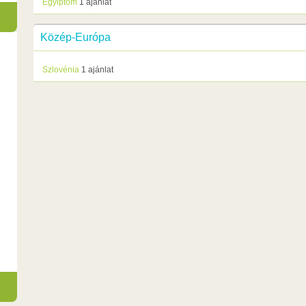
Egyiptom
1 ajánlat
Közép-Európa
Szlovénia
1 ajánlat