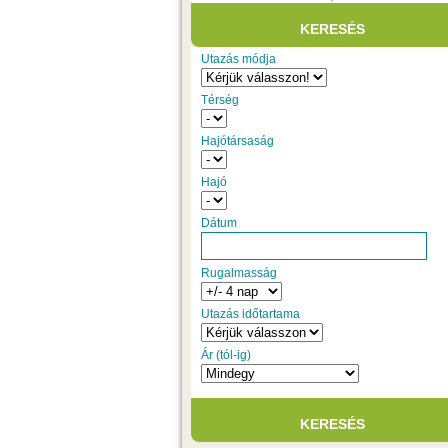
Utazás módja
Térség
Hajótársaság
Hajó
Dátum
Rugalmasság
Utazás időtartama
Ár (tól-ig)