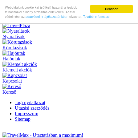
Weboldalunk cookie-kat (sütiket) használ a legjobb
Rendben
felhasználói élmény biztosítás érdekében. Adatai
védelméröl az
adatvédelmi tájékoztatónkban
olvashat.
További információ
Nyaralások
Körutazások
Hajóutak
Kiemelt akciók
Kapcsolat
Kereső
Jogi nyilatkozat
Utazási szerződés
Impresszum
Sitemap