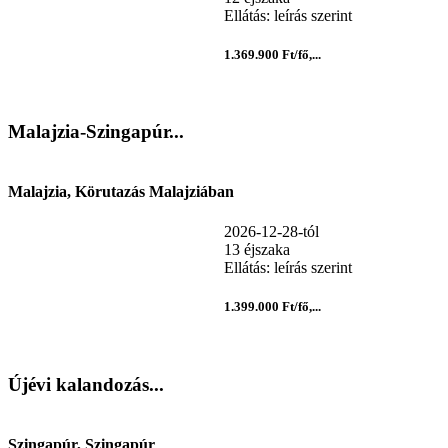
Ellátás: leírás szerint
1.369.900 Ft/fő,...
Malajzia-Szingapúr...
Malajzia, Körutazás Malajziában
2026-12-28-tól
13 éjszaka
Ellátás: leírás szerint
1.399.000 Ft/fő,...
Újévi kalandozás...
Szingapúr, Szingapúr