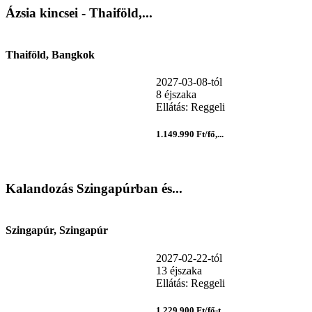
Ázsia kincsei - Thaiföld,...
Thaiföld, Bangkok
2027-03-08-tól
8 éjszaka
Ellátás: Reggeli
1.149.990 Ft/fő,...
Kalandozás Szingapúrban és...
Szingapúr, Szingapúr
2027-02-22-tól
13 éjszaka
Ellátás: Reggeli
1.229.900 Ft/fő-t...