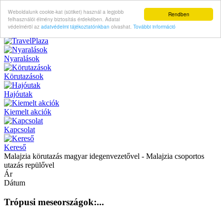
Weboldalunk cookie-kat (sütiket) használ a legjobb
Rendben
felhasználói élmény biztosítás érdekében. Adatai
védelméröl az
adatvédelmi tájékoztatónkban
olvashat.
További információ
Nyaralások
Körutazások
Hajóutak
Kiemelt akciók
Kapcsolat
Kereső
Malajzia körutazás magyar idegenvezetővel - Malajzia csoportos
utazás repülővel
Ár
Dátum
Trópusi meseországok:...