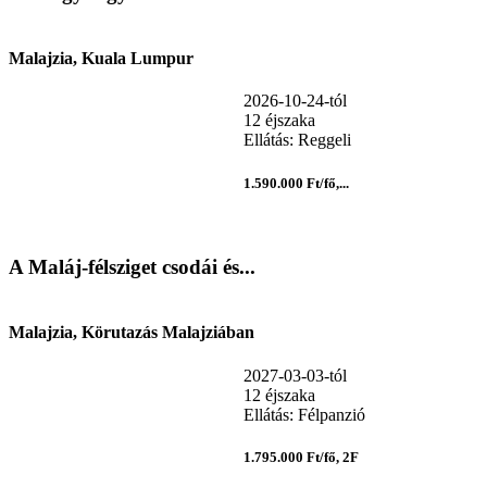
Malajzia, Kuala Lumpur
2026-10-24-tól
12 éjszaka
Ellátás: Reggeli
1.590.000 Ft/fő,...
A Maláj-félsziget csodái és...
Malajzia, Körutazás Malajziában
2027-03-03-tól
12 éjszaka
Ellátás: Félpanzió
1.795.000 Ft/fő, 2F