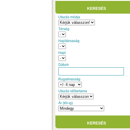
Utazás módja
Térség
Hajótársaság
Hajó
Dátum
Rugalmasság
Utazás időtartama
Ár (tól-ig)