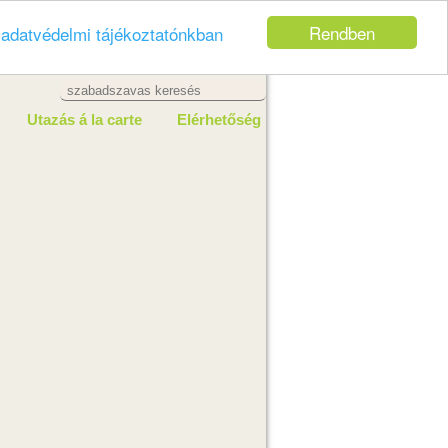
Rendben
z
adatvédelmi tájékoztatónkban
Utazás á la carte
Elérhetőség