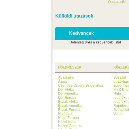
Összes cikk
Külföldi utazások
Kedvencek
Jelenleg
üres
a kedvencek lista!
FÖLDRÉSZEK
KÖZLEK
Ausztrália
Busszal
Ázsia
busz+haj
Csendes-Óceáni Szigetvilág
Egyénile
Dél-Afrika
Fly & Driv
Dél-Amerika
Hajó
Dél-Európa
repülő+b
Észak-Afrika
repülő+ha
Észak-Amerika
Repülőve
Észak-Európa
Szolgálta
Hajóutak
Vonat
Kelet-Európa
Közel-Kelet
Közép-Amerika