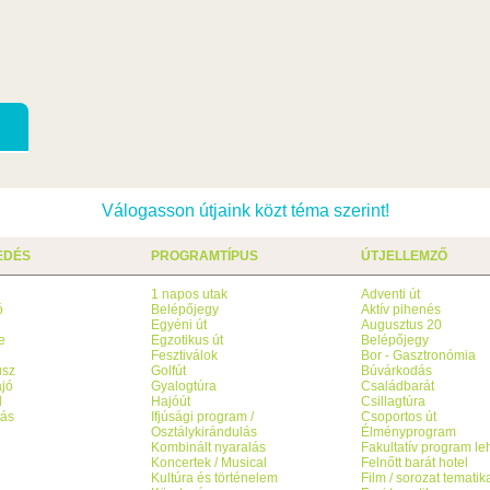
Válogasson útjaink közt téma szerint!
EDÉS
PROGRAMTÍPUS
ÚTJELLEMZŐ
1 napos utak
Adventi út
ó
Belépőjegy
Aktív pihenés
g
Egyéni út
Augusztus 20
e
Egzotikus út
Belépőjegy
Fesztiválok
Bor - Gasztronómia
usz
Golfút
Búvárkodás
jó
Gyalogtúra
Családbarát
l
Hajóút
Csillagtúra
tás
Ifjúsági program /
Csoportos út
Osztálykirándulás
Élményprogram
Kombinált nyaralás
Fakultatív program l
Koncertek / Musical
Felnőtt barát hotel
Kultúra és történelem
Film / sorozat tematik