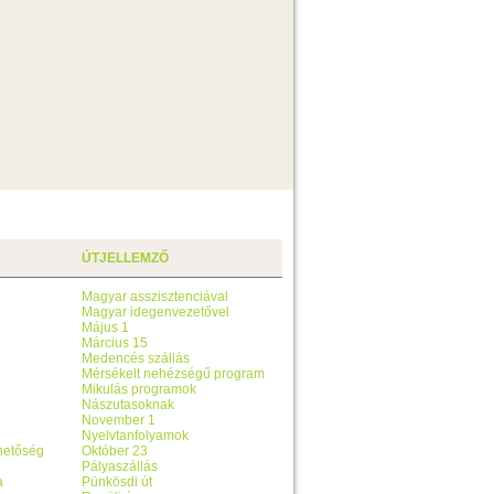
ÚTJELLEMZŐ
Magyar asszisztenciával
Magyar idegenvezetővel
Május 1
Március 15
Medencés szállás
Mérsékelt nehézségű program
Mikulás programok
Nászutasoknak
November 1
Nyelvtanfolyamok
ehetőség
Október 23
Pályaszállás
a
Pünkösdi út