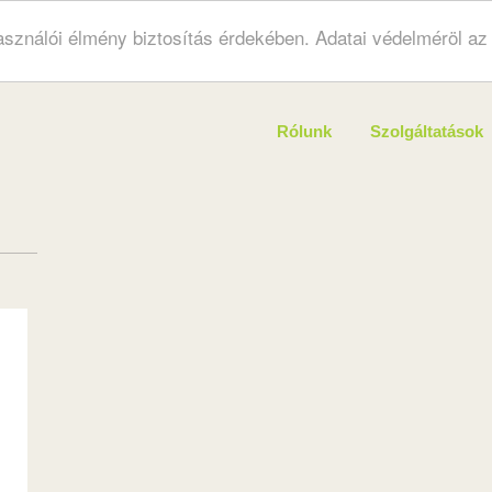
használói élmény biztosítás érdekében. Adatai védelméröl a
Rólunk
Szolgáltatások