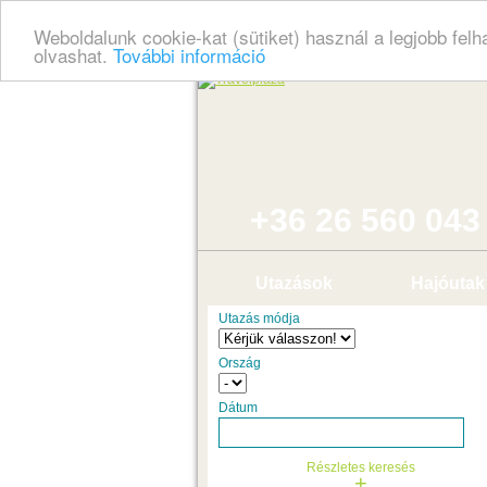
Weboldalunk cookie-kat (sütiket) használ a legjobb fel
olvashat.
További információ
+36 26 560 043
Utazások
Hajóutak
Utazás módja
Ország
Dátum
Részletes keresés
+