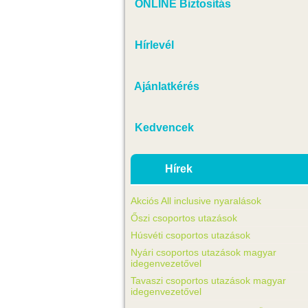
ONLINE Biztosítás
Hírlevél
Ajánlatkérés
Kedvencek
Hírek
Akciós All inclusive nyaralások
Őszi csoportos utazások
Húsvéti csoportos utazások
Nyári csoportos utazások magyar
idegenvezetővel
Tavaszi csoportos utazások magyar
idegenvezetővel