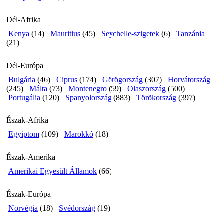
Dél-Afrika
Kenya
(14)
Mauritius
(45)
Seychelle-szigetek
(6)
Tanzánia
(21)
Dél-Európa
Bulgária
(46)
Ciprus
(174)
Görögország
(307)
Horvátország
(245)
Málta
(73)
Montenegro
(59)
Olaszország
(500)
Portugália
(120)
Spanyolország
(883)
Törökország
(397)
Észak-Afrika
Egyiptom
(109)
Marokkó
(18)
Észak-Amerika
Amerikai Egyesült Államok
(66)
Észak-Európa
Norvégia
(18)
Svédország
(19)