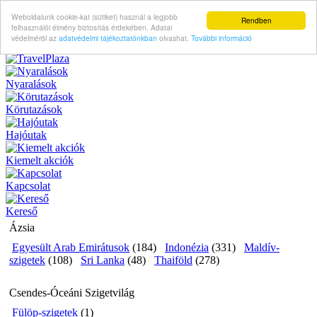
Weboldalunk cookie-kat (sütiket) használ a legjobb
Rendben
felhasználói élmény biztosítás érdekében. Adatai
védelméröl az
adatvédelmi tájékoztatónkban
olvashat.
További információ
Nyaralások
Körutazások
Hajóutak
Kiemelt akciók
Kapcsolat
Kereső
Ázsia
Egyesült Arab Emirátusok
(184)
Indonézia
(331)
Maldív-
szigetek
(108)
Sri Lanka
(48)
Thaiföld
(278)
Csendes-Óceáni Szigetvilág
Fülöp-szigetek
(1)