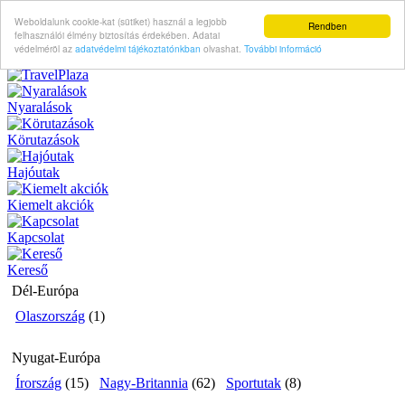
Weboldalunk cookie-kat (sütiket) használ a legjobb
Rendben
felhasználói élmény biztosítás érdekében. Adatai
védelméröl az
adatvédelmi tájékoztatónkban
olvashat.
További információ
Nyaralások
Körutazások
Hajóutak
Kiemelt akciók
Kapcsolat
Kereső
Dél-Európa
Olaszország
(1)
Nyugat-Európa
Írország
(15)
Nagy-Britannia
(62)
Sportutak
(8)