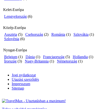
Kelet-Európa
Lengyelország
(6)
Közép-Európa
Ausztria
(5)
Csehország
(2)
Románia
(1)
Szlovákia
(1)
Szlovénia
(6)
Nyugat-Európa
Belgium
(1)
Dánia
(1)
Franciaország
(5)
Hollandia
(1)
Írország
(3)
Nagy-Britannia
(1)
Németország
(1)
Jogi nyilatkozat
Utazási szerződés
Impresszum
Sitemap