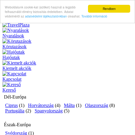
Weboldalunk cookie-kat (sütiket) használ a legjobb
Rendben
felhasználói élmény biztosítás érdekében. Adatai
védelméröl az
adatvédelmi tájékoztatónkban
olvashat.
További információ
Nyaralások
Körutazások
Hajóutak
Kiemelt akciók
Kapcsolat
Kereső
Dél-Európa
Ciprus
(1)
Horvátország
(4)
Málta
(1)
Olaszország
(8)
Portugália
(2)
Spanyolország
(5)
Észak-Európa
Svédország
(1)