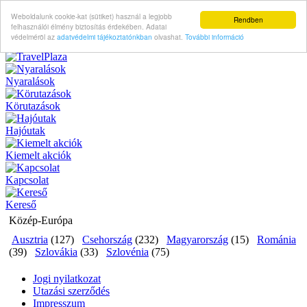
Weboldalunk cookie-kat (sütiket) használ a legjobb
Rendben
felhasználói élmény biztosítás érdekében. Adatai
védelméröl az
adatvédelmi tájékoztatónkban
olvashat.
További információ
Nyaralások
Körutazások
Hajóutak
Kiemelt akciók
Kapcsolat
Kereső
Közép-Európa
Ausztria
(127)
Csehország
(232)
Magyarország
(15)
Románia
(39)
Szlovákia
(33)
Szlovénia
(75)
Jogi nyilatkozat
Utazási szerződés
Impresszum