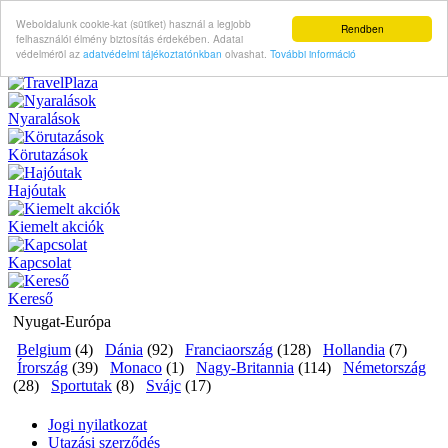
Weboldalunk cookie-kat (sütiket) használ a legjobb
Rendben
felhasználói élmény biztosítás érdekében. Adatai
védelméröl az
adatvédelmi tájékoztatónkban
olvashat.
További információ
Nyaralások
Körutazások
Hajóutak
Kiemelt akciók
Kapcsolat
Kereső
Nyugat-Európa
Belgium
(4)
Dánia
(92)
Franciaország
(128)
Hollandia
(7)
Írország
(39)
Monaco
(1)
Nagy-Britannia
(114)
Németország
(28)
Sportutak
(8)
Svájc
(17)
Jogi nyilatkozat
Utazási szerződés