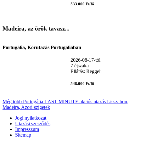
533.000 Ft/fő
Madeira, az örök tavasz...
Portugália, Körutazás Portugáliában
2026-08-17-tól
7 éjszaka
Ellátás: Reggeli
548.000 Ft/fő
Még több Portugália LAST MINUTE akciós utazás Lisszabon,
Madeira, Azori-szigetek
Jogi nyilatkozat
Utazási szerződés
Impresszum
Sitemap