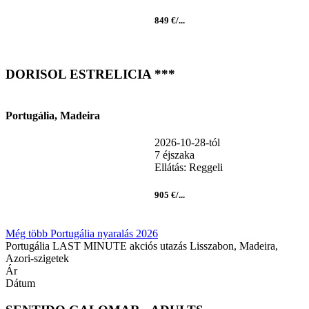
849 €/...
DORISOL ESTRELICIA ***
Portugália, Madeira
2026-10-28-tól
7 éjszaka
Ellátás: Reggeli
905 €/...
Még több Portugália nyaralás 2026
Portugália LAST MINUTE akciós utazás Lisszabon, Madeira,
Azori-szigetek
Ár
Dátum