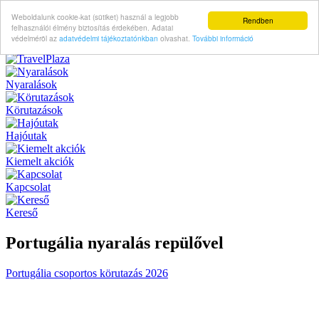
Weboldalunk cookie-kat (sütiket) használ a legjobb
Rendben
felhasználói élmény biztosítás érdekében. Adatai
védelméröl az
adatvédelmi tájékoztatónkban
olvashat.
További információ
Nyaralások
Körutazások
Hajóutak
Kiemelt akciók
Kapcsolat
Kereső
Portugália nyaralás repülővel
Portugália csoportos körutazás 2026