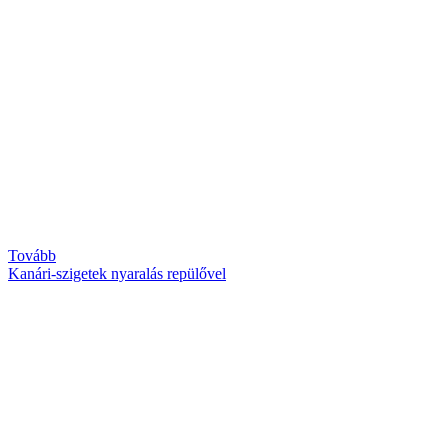
Tovább
Kanári-szigetek nyaralás repülővel