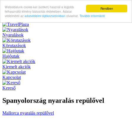
Weboldalunk cookie-kat (sütiket) használ a legjobb
Rendben
felhasználói élmény biztosítás érdekében. Adatai
védelméröl az
adatvédelmi tájékoztatónkban
olvashat.
További információ
Nyaralások
Körutazások
Hajóutak
Kiemelt akciók
Kapcsolat
Kereső
Spanyolország nyaralás repülővel
Mallorca nyaralás repülővel