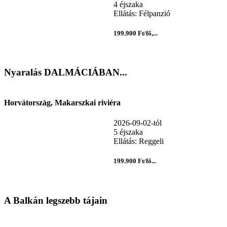
4 éjszaka
Ellátás: Félpanzió
199.900 Ft/fő,...
Nyaralás DALMÁCIÁBAN...
Horvátország, Makarszkai riviéra
2026-09-02-tól
5 éjszaka
Ellátás: Reggeli
199.900 Ft/fő...
A Balkán legszebb tájain