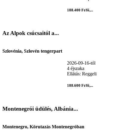
188.400 Ft/fő,...
Az Alpok csúcsaitól a...
Szlovénia, Szlovén tengerpart
2026-09-16-tól
4 éjszaka
Ellátás: Reggeli
188.600 Ft/fő,...
Montenegrói üdülés, Albánia...
Montenegro, Körutazás Montenegróban