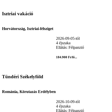
Isztriai vakáció
Horvátország, Isztriai-félsziget
2026-09-05-tól
4 éjszaka
Ellátás: Félpanzió
184.900 Ft/fő...
Tündéri Székelyföld
Románia, Körutazás Erdélyben
2026-10-09-tól
4 éjszaka
Ellátás: Félpanzió