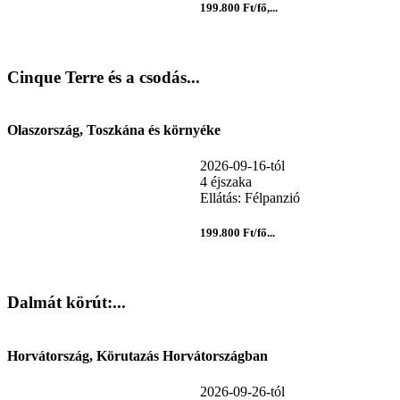
199.800 Ft/fő,...
Cinque Terre és a csodás...
Olaszország, Toszkána és környéke
2026-09-16-tól
4 éjszaka
Ellátás: Félpanzió
199.800 Ft/fő...
Dalmát körút:...
Horvátország, Körutazás Horvátországban
2026-09-26-tól