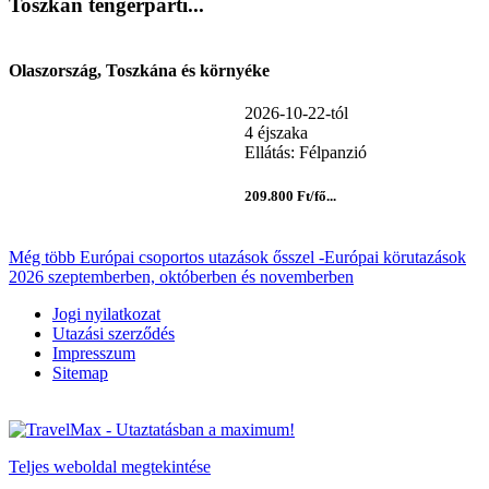
Toszkán tengerparti...
Olaszország, Toszkána és környéke
2026-10-22-tól
4 éjszaka
Ellátás: Félpanzió
209.800 Ft/fő...
Még több Európai csoportos utazások ősszel -Európai körutazások
2026 szeptemberben, októberben és novemberben
Jogi nyilatkozat
Utazási szerződés
Impresszum
Sitemap
Teljes weboldal megtekintése