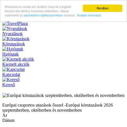
Weboldalunk cookie-kat (sütiket) használ a legjobb
Rendben
felhasználói élmény biztosítás érdekében. Adatai
védelméröl az
adatvédelmi tájékoztatónkban
olvashat.
További információ
Nyaralások
Körutazások
Hajóutak
Kiemelt akciók
Kapcsolat
Kereső
Európai csoportos utazások ősszel -Európai körutazások 2026
szeptemberben, októberben és novemberben
Ár
Dátum