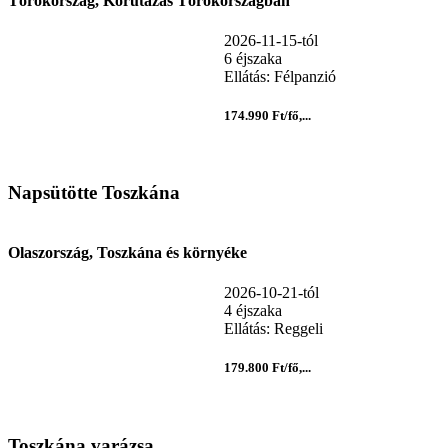
Törökország, Körutazás Törökországban
2026-11-15-tól
6 éjszaka
Ellátás: Félpanzió
174.990 Ft/fő,...
Napsütötte Toszkána
Olaszország, Toszkána és környéke
2026-10-21-tól
4 éjszaka
Ellátás: Reggeli
179.800 Ft/fő,...
Toszkána varázsa