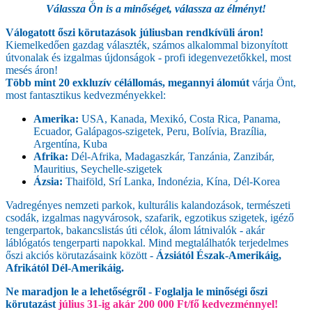
Válassza Ön is a minőséget, válassza az élményt!
Válogatott őszi körutazások júliusban rendkívüli áron!
Kiemelkedően gazdag választék, számos alkalommal bizonyított
útvonalak és izgalmas újdonságok - profi idegenvezetőkkel, most
mesés áron!
Több mint 20 exkluzív célállomás, megannyi álomút
várja Önt,
most fantasztikus kedvezményekkel:
Amerika:
USA, Kanada, Mexikó, Costa Rica, Panama,
Ecuador, Galápagos-szigetek, Peru, Bolívia, Brazília,
Argentína, Kuba
Afrika:
Dél-Afrika, Madagaszkár, Tanzánia, Zanzibár,
Mauritius, Seychelle-szigetek
Ázsia:
Thaiföld, Srí Lanka, Indonézia, Kína, Dél-Korea
Vadregényes nemzeti parkok, kulturális kalandozások, természeti
csodák, izgalmas nagyvárosok, szafarik, egzotikus szigetek, igéző
tengerpartok, bakancslistás úti célok, álom látnivalók - akár
láblógatós tengerparti napokkal. Mind megtalálhatók terjedelmes
őszi akciós körutazásaink között -
Ázsiától Észak-Amerikáig,
Afrikától Dél-Amerikáig.
Ne maradjon le a lehetőségről - Foglalja le minőségi őszi
körutazást
július 31-ig akár 200 000 Ft/fő kedvezménnyel!