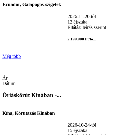
Ecuador, Galapagos-szigetek
2026-11-20-tól
12 éjszaka
Ellátás: leírás szerint
2.199.900 Ft/fő...
Még több
Ár
Dátum
Óriáskörút Kínában -...
Kína, Körutazás Kínában
2026-10-24-tól
15 éjszaka