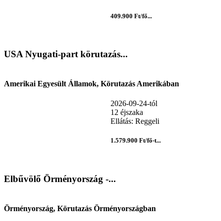
409.900 Ft/fő...
USA Nyugati-part körutazás...
Amerikai Egyesült Államok, Körutazás Amerikában
2026-09-24-tól
12 éjszaka
Ellátás: Reggeli
1.579.900 Ft/fő-t...
Elbűvölő Örményország -...
Örményország, Körutazás Örményországban