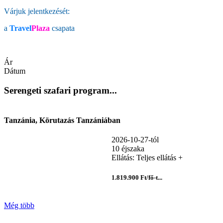
Várjuk jelentkezését:
a
Travel
Plaza
csapata
Ár
Dátum
Serengeti szafari program...
Tanzánia, Körutazás Tanzániában
2026-10-27-tól
10 éjszaka
Ellátás: Teljes ellátás +
1.819.900 Ft/fő-t...
Még több