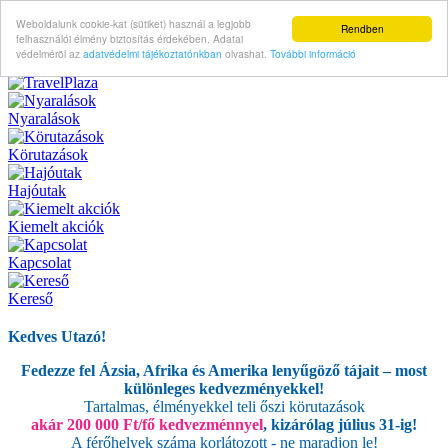
Weboldalunk cookie-kat (sütiket) használ a legjobb
Rendben
felhasználói élmény biztosítás érdekében. Adatai
védelméröl az
adatvédelmi tájékoztatónkban
olvashat.
További információ
Nyaralások
Körutazások
Hajóutak
Kiemelt akciók
Kapcsolat
Kereső
Kedves Utazó!
Fedezze fel Ázsia, Afrika és Amerika lenyűgöző tájait – most
különleges kedvezményekkel!
Tartalmas, élményekkel teli őszi körutazások
akár 200 000 Ft/fő kedvezménnyel
, kizárólag július 31-ig!
A férőhelyek száma korlátozott - ne maradjon le!