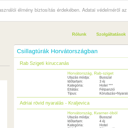
használói élmény biztosítás érdekében. Adatai védelméröl a
Rólunk
Szolgáltatások
Csillagtúrák Horvátországban
Rab Szigeti kiruccanás
Horvátország, Rab-sziget
Utazás módja:
Busszal
Időtartam:
3 éj
Kategória:
Hotel ***
Ellátás:
Félpanzió
Típus:
Körutazás+Nyaral
Adriai rövid nyaralás - Kraljevica
Horvátország, Kvarner-öböl
Utazás módja:
Busszal
Időtartam:
4 éj
Kategória:
Hotel