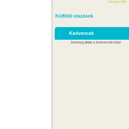
Összes cikk
Külföldi utazások
Kedvencek
Jelenleg
üres
a kedvencek lista!