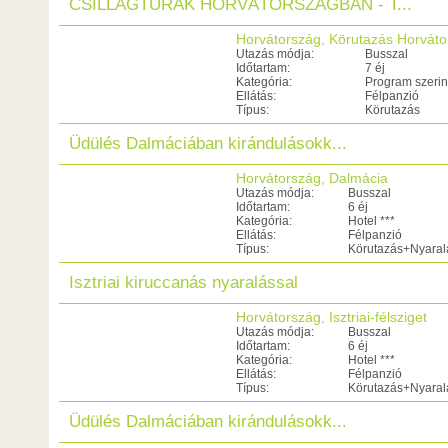
CSILLAGTÚRÁK HORVÁTORSZÁGBAN - T...
Horvátország, Körutazás Horvát
Utazás módja:
Busszal
Időtartam:
7 éj
Kategória:
Program szerin
Ellátás:
Félpanzió
Típus:
Körutazás
Üdülés Dalmáciában kirándulásokk...
Horvátország, Dalmácia
Utazás módja:
Busszal
Időtartam:
6 éj
Kategória:
Hotel ***
Ellátás:
Félpanzió
Típus:
Körutazás+Nyaral
Isztriai kiruccanás nyaralással
Horvátország, Isztriai-félsziget
Utazás módja:
Busszal
Időtartam:
6 éj
Kategória:
Hotel ***
Ellátás:
Félpanzió
Típus:
Körutazás+Nyaral
Üdülés Dalmáciában kirándulásokk...