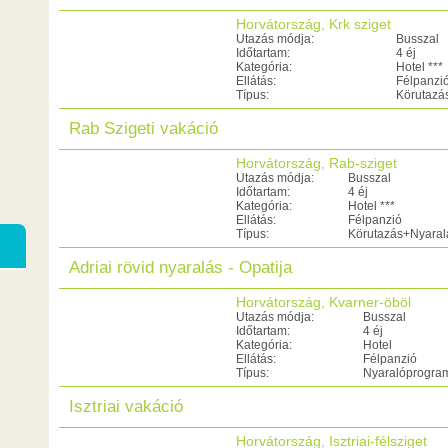
Horvátország, Krk sziget
Utazás módja:
Busszal
Időtartam:
4 éj
Kategória:
Hotel ***
Ellátás:
Félpanzi
Típus:
Körutazá
Rab Szigeti vakáció
Horvátország, Rab-sziget
Utazás módja:
Busszal
Időtartam:
4 éj
Kategória:
Hotel ***
Ellátás:
Félpanzió
Típus:
Körutazás+Nyaral
Adriai rövid nyaralás - Opatija
Horvátország, Kvarner-öböl
Utazás módja:
Busszal
Időtartam:
4 éj
Kategória:
Hotel
Ellátás:
Félpanzió
Típus:
Nyaralóprogra
Isztriai vakáció
Horvátország, Isztriai-félsziget