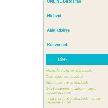
ONLINE Biztosítás
Hírlevél
Ajánlatkérés
Kedvencek
Hírek
Akciós All inclusive nyaralások
Őszi csoportos utazások
Húsvéti csoportos utazások
Nyári csoportos utazások magyar
idegenvezetővel
Tavaszi csoportos utazások magyar
idegenvezetővel