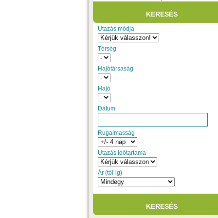
Utazás módja
Térség
Hajótársaság
Hajó
Dátum
Rugalmasság
Utazás időtartama
Ár (tól-ig)