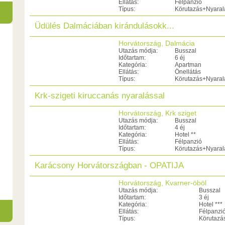
Ellátás:
Félpanzió
Típus:
Körutazás+Nyaral
Üdülés Dalmáciában kirándulásokk...
Horvátország, Dalmácia
Utazás módja:
Busszal
Időtartam:
6 éj
Kategória:
Apartman
Ellátás:
Önellátás
Típus:
Körutazás+Nyaral
Krk-szigeti kiruccanás nyaralással
Horvátország, Krk sziget
Utazás módja:
Busszal
Időtartam:
4 éj
Kategória:
Hotel **
Ellátás:
Félpanzió
Típus:
Körutazás+Nyaral
Karácsony Horvátországban - OPATIJA
Horvátország, Kvarner-öböl
Utazás módja:
Busszal
Időtartam:
3 éj
Kategória:
Hotel ***
Ellátás:
Félpanzi
Típus:
Körutazá