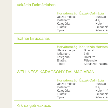
Vakáció Dalmáciában
Horvátország, Észak-Dalmácia
Utazás módja:
Busszal
Időtartam:
4 éj
Kategória:
Hotel ***
Ellátás:
Félpanzi
Típus:
Körutazá
Isztriai kiruccanás
Horvátország, Körutazás Horvát
Utazás módja:
Busszal
Időtartam:
3 éj
Kategória:
Hotel ***
Ellátás:
Félpanzió
Típus:
Körutazás+Nyaral
WELLNESS KARÁCSONY DALMÁCIÁBAN
Horvátország, Észak-Dalmácia
Utazás módja:
Busszal
Időtartam:
3 éj
Kategória:
Hotel ****
Ellátás:
Félpanzi
Típus:
Körutazá
Krk szigeti vakáció