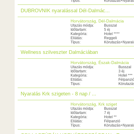
Típus:
Körutazás+Nyaral
DUBROVNIK nyaralással Dél-Dalmác...
Horvátország, Dél-Dalmácia
Utazás módja:
Busszal
Időtartam:
5 éj
Kategória:
Hotel ****
Ellátás:
Reggeli
Típus:
Körutazás+Nyaral
Wellness szilveszter Dalmáciában
Horvátország, Észak-Dalmácia
Utazás módja:
Busszal
Időtartam:
3 éj
Kategória:
Hotel ***
Ellátás:
Félpanzi
Típus:
Körutazá
Nyaralás Krk szigeten - 8 nap / ...
Horvátország, Krk sziget
Utazás módja:
Busszal
Időtartam:
7 éj
Kategória:
Hotel **
Ellátás:
Félpanzió
Típus:
Körutazás+Nyaral