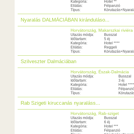
Kategória:
Hotel **
Ellátás:
Félpanzió
Típus:
Körutazás+Nyaral
Nyaralás DALMÁCIÁBAN kiránduláso...
Horvátország, Makarszkai riviéra
Utazás módja:
Busszal
Időtartam:
5 éj
Kategória:
Hotel ****
Ellátás:
Reggeli
Típus:
Körutazás+Nyaral
Szilveszter Dalmáciában
Horvátország, Észak-Dalmácia
Utazás módja:
Busszal
Időtartam:
3 éj
Kategória:
Hotel ****
Ellátás:
Félpanzi
Típus:
Körutazá
Rab Szigeti kiruccanás nyaraláss...
Horvátország, Rab-sziget
Utazás módja:
Busszal
Időtartam:
6 éj
Kategória:
Hotel ***
Ellátás:
Félpanzió