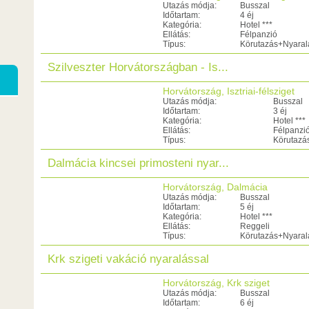
Utazás módja:
Busszal
Időtartam:
4 éj
Kategória:
Hotel ***
Ellátás:
Félpanzió
Típus:
Körutazás+Nyaral
Szilveszter Horvátországban - Is...
Horvátország, Isztriai-félsziget
Utazás módja:
Busszal
Időtartam:
3 éj
Kategória:
Hotel ***
Ellátás:
Félpanzi
Típus:
Körutazá
Dalmácia kincsei primosteni nyar...
Horvátország, Dalmácia
Utazás módja:
Busszal
Időtartam:
5 éj
Kategória:
Hotel ***
Ellátás:
Reggeli
Típus:
Körutazás+Nyaral
Krk szigeti vakáció nyaralással
Horvátország, Krk sziget
Utazás módja:
Busszal
Időtartam:
6 éj