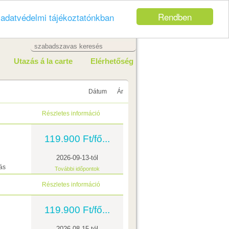
Rendben
z
adatvédelmi tájékoztatónkban
Utazás á la carte
Elérhetőség
Dátum
Ár
Részletes információ
119.900 Ft/fő...
2026-09-13-tól
ás
További időpontok
Részletes információ
119.900 Ft/fő...
2026-08-15-tól