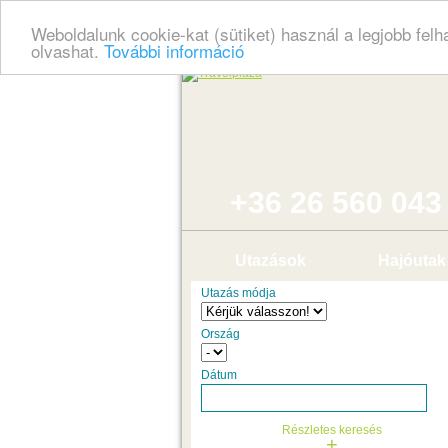
Weboldalunk cookie-kat (sütiket) használ a legjobb fel
olvashat.
További információ
+36 26 560 043
Utazások
Hajóutak
Utazás módja
Ország
Dátum
Részletes keresés
+