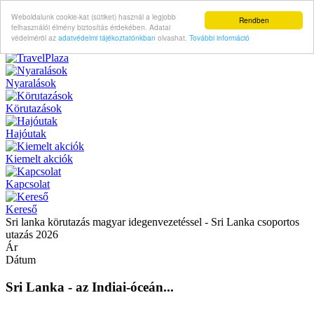
Weboldalunk cookie-kat (sütiket) használ a legjobb
Rendben
felhasználói élmény biztosítás érdekében. Adatai
védelméröl az
adatvédelmi tájékoztatónkban
olvashat.
További információ
Nyaralások
Körutazások
Hajóutak
Kiemelt akciók
Kapcsolat
Kereső
Sri lanka körutazás magyar idegenvezetéssel - Sri Lanka csoportos
utazás 2026
Ár
Dátum
Sri Lanka - az Indiai-óceán...