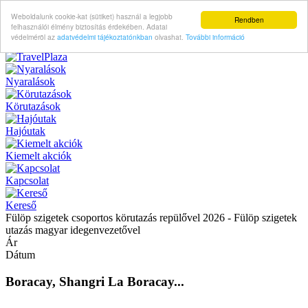
Weboldalunk cookie-kat (sütiket) használ a legjobb
Rendben
felhasználói élmény biztosítás érdekében. Adatai
védelméröl az
adatvédelmi tájékoztatónkban
olvashat.
További információ
Nyaralások
Körutazások
Hajóutak
Kiemelt akciók
Kapcsolat
Kereső
Fülöp szigetek csoportos körutazás repülővel 2026 - Fülöp szigetek
utazás magyar idegenvezetővel
Ár
Dátum
Boracay, Shangri La Boracay...