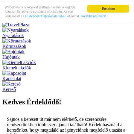
Weboldalunk cookie-kat (sütiket) használ a legjobb
Rendben
felhasználói élmény biztosítás érdekében. Adatai
védelméröl az
adatvédelmi tájékoztatónkban
olvashat.
További információ
Nyaralások
Körutazások
Hajóutak
Kiemelt akciók
Kapcsolat
Kereső
Kedves Érdeklődő!
Sajnos a keresett út már nem elérhető, de szerencsére
rendszerünkben több ezer ajánlat található! Kérlek használd a
keresőnket, hogy megtaláld az igényeidnek megfelelő utazást a